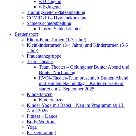
wD-Jugend
wE-Jugend
Trainingszeiten/Platzeinteilung
COVID-19 – Hygienekonzepte
Schiedsrichterabteilung
Unsere Schiedsrichter
Breitensport
Eltern-Kind Turnen (1-3 Jahre)
Kleinkinderturnen (3-4 Jahre) und Kinderturnen (5-6
Jahre)
Frauentanzgruppe
Team Theater
Team Theater – Gelungener Bunter Abend und
Bunter Nachmittag
RWN-Theater-Team präsentiert Bunten Abend
und Bunten Nachmittag – Kartenvorverkauf
startet am 2. September 2025
Kindertanzen
Kindertanzen
Kinder-Yoga mit Babsi – Neu im Programm ab 13.
April 2026
Fitness – Dance
Body-Workout
Yoga
Faszientraining