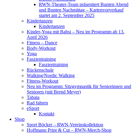
RWN-Theater-Team präsentiert Bunten Abend
und Bunten Nachmittag – Kartenvorverkauf
startet am 2. September 2025
Kindertanzen
Kindertanzen
Kinder-Yoga mit Babsi – Neu im Programm ab 13.
April 2026
Fitness – Dance
Body-Workout
Yoga
Faszientraining
Faszientraining
Rückenschule
Walking/Nordic Walking
Fitness-Workout
Neu im Programm: Sitzgymnastik für Seniorinnen und
Senioren (mit Bernd Meyer)
Tabata
Rad fahren
eSport
Kontakt
Shop
Sport Böcker – RWN-Vereinskollektion
Hoffmann Print & Cut – RWN-Merch-Shop