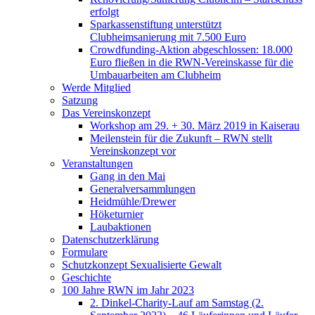
erfolgt
Sparkassenstiftung unterstützt
Clubheimsanierung mit 7.500 Euro
Crowdfunding-Aktion abgeschlossen: 18.000
Euro fließen in die RWN-Vereinskasse für die
Umbauarbeiten am Clubheim
Werde Mitglied
Satzung
Das Vereinskonzept
Workshop am 29. + 30. März 2019 in Kaiserau
Meilenstein für die Zukunft – RWN stellt
Vereinskonzept vor
Veranstaltungen
Gang in den Mai
Generalversammlungen
Heidmühle/Drewer
Höketurnier
Laubaktionen
Datenschutzerklärung
Formulare
Schutzkonzept Sexualisierte Gewalt
Geschichte
100 Jahre RWN im Jahr 2023
2. Dinkel-Charity-Lauf am Samstag (2.