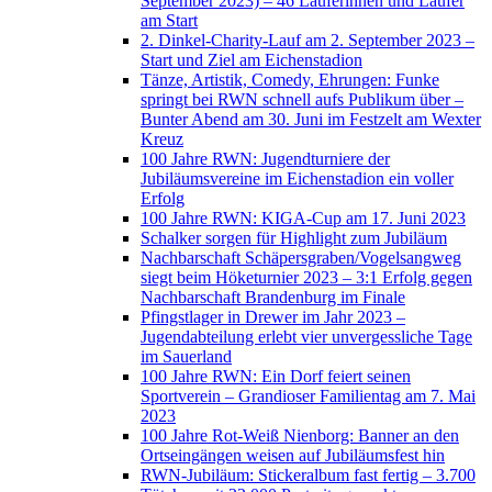
September 2023) – 46 Läuferinnen und Läufer
am Start
2. Dinkel-Charity-Lauf am 2. September 2023 –
Start und Ziel am Eichenstadion
Tänze, Artistik, Comedy, Ehrungen: Funke
springt bei RWN schnell aufs Publikum über –
Bunter Abend am 30. Juni im Festzelt am Wexter
Kreuz
100 Jahre RWN: Jugendturniere der
Jubiläumsvereine im Eichenstadion ein voller
Erfolg
100 Jahre RWN: KIGA-Cup am 17. Juni 2023
Schalker sorgen für Highlight zum Jubiläum
Nachbarschaft Schäpersgraben/Vogelsangweg
siegt beim Höketurnier 2023 – 3:1 Erfolg gegen
Nachbarschaft Brandenburg im Finale
Pfingstlager in Drewer im Jahr 2023 –
Jugendabteilung erlebt vier unvergessliche Tage
im Sauerland
100 Jahre RWN: Ein Dorf feiert seinen
Sportverein – Grandioser Familientag am 7. Mai
2023
100 Jahre Rot-Weiß Nienborg: Banner an den
Ortseingängen weisen auf Jubiläumsfest hin
RWN-Jubiläum: Stickeralbum fast fertig – 3.700