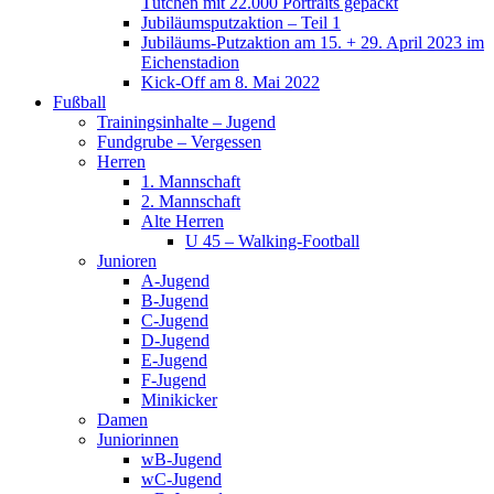
Tütchen mit 22.000 Portraits gepackt
Jubiläumsputzaktion – Teil 1
Jubiläums-Putzaktion am 15. + 29. April 2023 im
Eichenstadion
Kick-Off am 8. Mai 2022
Fußball
Trainingsinhalte – Jugend
Fundgrube – Vergessen
Herren
1. Mannschaft
2. Mannschaft
Alte Herren
U 45 – Walking-Football
Junioren
A-Jugend
B-Jugend
C-Jugend
D-Jugend
E-Jugend
F-Jugend
Minikicker
Damen
Juniorinnen
wB-Jugend
wC-Jugend