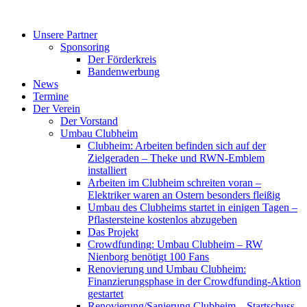
Zum
Inhalt
Unsere Partner
springen
Sponsoring
Der Förderkreis
Bandenwerbung
News
Termine
Der Verein
Der Vorstand
Umbau Clubheim
Clubheim: Arbeiten befinden sich auf der
Zielgeraden – Theke und RWN-Emblem
installiert
Arbeiten im Clubheim schreiten voran –
Elektriker waren an Ostern besonders fleißig
Umbau des Clubheims startet in einigen Tagen –
Pflastersteine kostenlos abzugeben
Das Projekt
Crowdfunding: Umbau Clubheim – RW
Nienborg benötigt 100 Fans
Renovierung und Umbau Clubheim:
Finanzierungsphase in der Crowdfunding-Aktion
gestartet
Renovierung/Sanierung Clubheim – Startschuss