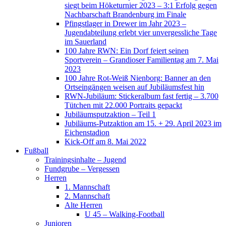
siegt beim Höketurnier 2023 – 3:1 Erfolg gegen
Nachbarschaft Brandenburg im Finale
Pfingstlager in Drewer im Jahr 2023 –
Jugendabteilung erlebt vier unvergessliche Tage
im Sauerland
100 Jahre RWN: Ein Dorf feiert seinen
Sportverein – Grandioser Familientag am 7. Mai
2023
100 Jahre Rot-Weiß Nienborg: Banner an den
Ortseingängen weisen auf Jubiläumsfest hin
RWN-Jubiläum: Stickeralbum fast fertig – 3.700
Tütchen mit 22.000 Portraits gepackt
Jubiläumsputzaktion – Teil 1
Jubiläums-Putzaktion am 15. + 29. April 2023 im
Eichenstadion
Kick-Off am 8. Mai 2022
Fußball
Trainingsinhalte – Jugend
Fundgrube – Vergessen
Herren
1. Mannschaft
2. Mannschaft
Alte Herren
U 45 – Walking-Football
Junioren