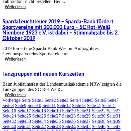
Fahrradtour nicht bestellen. Bei ...
Weiterlesen
SpardaLeuchtfeuer 2019 – Sparda-Bank fördert
Sportvereine mit 200.000 Euro – SC Rot-Weiß
Nienborg 1923 e.V. ist dabei – Stimmabgabe bis 2.
Oktober 2019
2019 fördert die Sparda-Bank West im Auftrag ihres
Gewinnsparvereins Sportvereine mit ...
Weiterlesen
Tanzgruppen mit neuen Kurszeiten
Beim Jubiläumsfest der Landesmusikakademie NRW zeigten die
Tanzgruppen des SC Rot-Weiß ...
Weiterlesen
Vorherige Seite
Seite
1
Seite
2
Seite
3
Seite
4
Seite
5
Seite
6
Seite
7
Seite
8
Seite
9
Seite
10
Seite
11
Seite
12
Seite
13
Seite
14
Seite
15
Seite
16
Seite
17
Seite
18
Seite
19
Seite
20
Seite
21
Seite
22
Seite
23
Seite
24
Seite
25
Seite
26
Seite
27
Seite
28
Seite
29
Seite
30
Seite
31
Seite
32
Seite
33
Seite
34
Seite
35
Seite
36
Seite
37
Seite
38
Seite
39
Seite
40
Seite
41
Seite
42
Seite
43
Seite
44
Seite
45
Seite
46
Seite
47