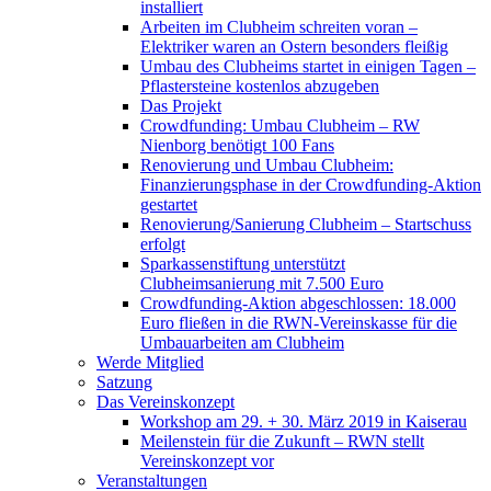
installiert
Arbeiten im Clubheim schreiten voran –
Elektriker waren an Ostern besonders fleißig
Umbau des Clubheims startet in einigen Tagen –
Pflastersteine kostenlos abzugeben
Das Projekt
Crowdfunding: Umbau Clubheim – RW
Nienborg benötigt 100 Fans
Renovierung und Umbau Clubheim:
Finanzierungsphase in der Crowdfunding-Aktion
gestartet
Renovierung/Sanierung Clubheim – Startschuss
erfolgt
Sparkassenstiftung unterstützt
Clubheimsanierung mit 7.500 Euro
Crowdfunding-Aktion abgeschlossen: 18.000
Euro fließen in die RWN-Vereinskasse für die
Umbauarbeiten am Clubheim
Werde Mitglied
Satzung
Das Vereinskonzept
Workshop am 29. + 30. März 2019 in Kaiserau
Meilenstein für die Zukunft – RWN stellt
Vereinskonzept vor
Veranstaltungen