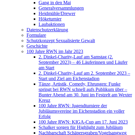
Gang in den Mai
Generalversammlungen
Heidmühle/Drewer
Höketurnier
Laubaktionen
Datenschutzerklärung
Formulare
Schutzkonzept Sexualisierte Gewalt
Geschichte
100 Jahre RWN im Jahr 2023
2. Dinkel-Charity-Lauf am Samstag (2.
September 2023) – 46 Läuferinnen und Läufer
am Start
2. Dinkel-Charity-Lauf am 2. September 2023 –
Start und Ziel am Eichenstadion
Tänze, Artistik, Comedy, Ehrungen: Funke
springt bei RWN schnell aufs Publikum über –
Bunter Abend am 30. Juni im Festzelt am Wexter
Kreuz
100 Jahre RWN: Jugendturniere der
Jubiläumsvereine im Eichenstadion ein voller
Erfolg
100 Jahre RWN: KIGA-Cup am 17. Juni 2023
Schalker sorgen für Highlight zum Jubiläum
Nachbarschaft Schäpersgraben/Vogelsangweg