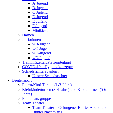
A-Jugend
B-Jugend
C-Jugend
D-Jugend
E-Jugend
F-Jugend
Minikicker
Damen
Juniorinnen
wB-Jugend
wC-Jugend
wD-Jugend
wE-Jugend
Trainingszeiten/Platzeinteilung
COVID-19 – Hygienekonzepte
Schiedsrichterabteilung
Unsere Schiedsrichter
Breitensport
Eltern-Kind Turnen (1-3 Jahre)
Kleinkinderturnen (3-4 Jahre) und Kinderturnen (5-6
Jahre)
Frauentanzgruppe
Team Theater
Team Theater – Gelungener Bunter Abend und
Bunter Nachmittag