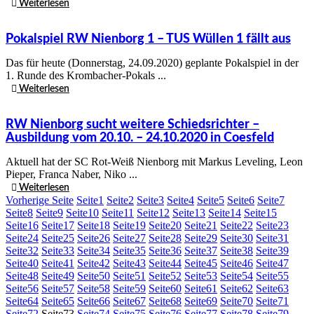
Weiterlesen
Pokalspiel RW Nienborg 1 – TUS Wüllen 1 fällt aus
Das für heute (Donnerstag, 24.09.2020) geplante Pokalspiel in der
1. Runde des Krombacher-Pokals ...
Weiterlesen
RW Nienborg sucht weitere Schiedsrichter –
Ausbildung vom 20.10. – 24.10.2020 in Coesfeld
Aktuell hat der SC Rot-Weiß Nienborg mit Markus Leveling, Leon
Pieper, Franca Naber, Niko ...
Weiterlesen
Vorherige Seite
Seite
1
Seite
2
Seite
3
Seite
4
Seite
5
Seite
6
Seite
7
Seite
8
Seite
9
Seite
10
Seite
11
Seite
12
Seite
13
Seite
14
Seite
15
Seite
16
Seite
17
Seite
18
Seite
19
Seite
20
Seite
21
Seite
22
Seite
23
Seite
24
Seite
25
Seite
26
Seite
27
Seite
28
Seite
29
Seite
30
Seite
31
Seite
32
Seite
33
Seite
34
Seite
35
Seite
36
Seite
37
Seite
38
Seite
39
Seite
40
Seite
41
Seite
42
Seite
43
Seite
44
Seite
45
Seite
46
Seite
47
Seite
48
Seite
49
Seite
50
Seite
51
Seite
52
Seite
53
Seite
54
Seite
55
Seite
56
Seite
57
Seite
58
Seite
59
Seite
60
Seite
61
Seite
62
Seite
63
Seite
64
Seite
65
Seite
66
Seite
67
Seite
68
Seite
69
Seite
70
Seite
71
Seite
72
Seite
73
Seite
74
Seite
75
Seite
76
Seite
77
Seite
78
Seite
79