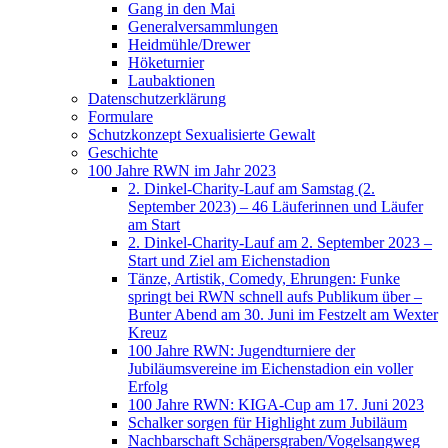
Gang in den Mai
Generalversammlungen
Heidmühle/Drewer
Höketurnier
Laubaktionen
Datenschutzerklärung
Formulare
Schutzkonzept Sexualisierte Gewalt
Geschichte
100 Jahre RWN im Jahr 2023
2. Dinkel-Charity-Lauf am Samstag (2.
September 2023) – 46 Läuferinnen und Läufer
am Start
2. Dinkel-Charity-Lauf am 2. September 2023 –
Start und Ziel am Eichenstadion
Tänze, Artistik, Comedy, Ehrungen: Funke
springt bei RWN schnell aufs Publikum über –
Bunter Abend am 30. Juni im Festzelt am Wexter
Kreuz
100 Jahre RWN: Jugendturniere der
Jubiläumsvereine im Eichenstadion ein voller
Erfolg
100 Jahre RWN: KIGA-Cup am 17. Juni 2023
Schalker sorgen für Highlight zum Jubiläum
Nachbarschaft Schäpersgraben/Vogelsangweg