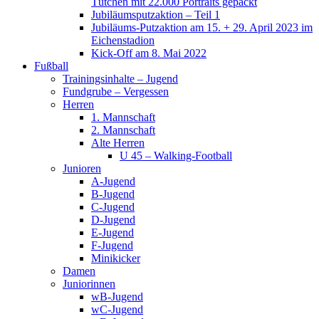
Tütchen mit 22.000 Portraits gepackt
Jubiläumsputzaktion – Teil 1
Jubiläums-Putzaktion am 15. + 29. April 2023 im
Eichenstadion
Kick-Off am 8. Mai 2022
Fußball
Trainingsinhalte – Jugend
Fundgrube – Vergessen
Herren
1. Mannschaft
2. Mannschaft
Alte Herren
U 45 – Walking-Football
Junioren
A-Jugend
B-Jugend
C-Jugend
D-Jugend
E-Jugend
F-Jugend
Minikicker
Damen
Juniorinnen
wB-Jugend
wC-Jugend