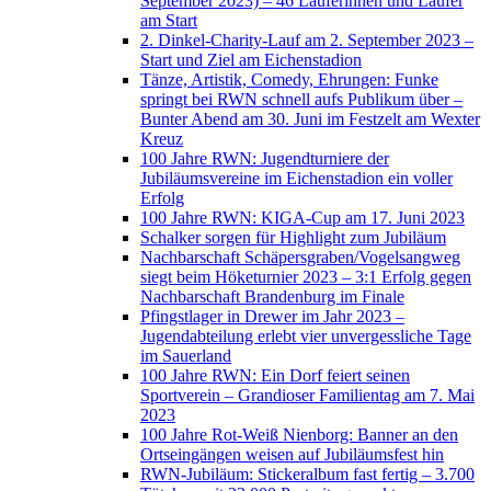
September 2023) – 46 Läuferinnen und Läufer
am Start
2. Dinkel-Charity-Lauf am 2. September 2023 –
Start und Ziel am Eichenstadion
Tänze, Artistik, Comedy, Ehrungen: Funke
springt bei RWN schnell aufs Publikum über –
Bunter Abend am 30. Juni im Festzelt am Wexter
Kreuz
100 Jahre RWN: Jugendturniere der
Jubiläumsvereine im Eichenstadion ein voller
Erfolg
100 Jahre RWN: KIGA-Cup am 17. Juni 2023
Schalker sorgen für Highlight zum Jubiläum
Nachbarschaft Schäpersgraben/Vogelsangweg
siegt beim Höketurnier 2023 – 3:1 Erfolg gegen
Nachbarschaft Brandenburg im Finale
Pfingstlager in Drewer im Jahr 2023 –
Jugendabteilung erlebt vier unvergessliche Tage
im Sauerland
100 Jahre RWN: Ein Dorf feiert seinen
Sportverein – Grandioser Familientag am 7. Mai
2023
100 Jahre Rot-Weiß Nienborg: Banner an den
Ortseingängen weisen auf Jubiläumsfest hin
RWN-Jubiläum: Stickeralbum fast fertig – 3.700