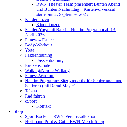
RWN-Theater-Team präsentiert Bunten Abend
und Bunten Nachmittag – Kartenvorverkauf
startet am 2. September 2025
Kindertanzen
Kindertanzen
Kinder-Yoga mit Babsi – Neu im Programm ab 13.
April 2026
Fitness – Dance
Body-Workout
Yoga
Faszientraining
Faszientraining
Rückenschule
Walking/Nordic Walking
Fitness-Workout
Neu im Programm: Sitzgymnastik für Seniorinnen und
Senioren (mit Bernd Meyer)
Tabata
Rad fahren
eSport
Kontakt
Shop
Sport Böcker – RWN-Vereinskollektion
Hoffmann Print & Cut – RWN-Merch-Shop