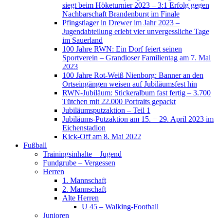
siegt beim Höketurnier 2023 – 3:1 Erfolg gegen
Nachbarschaft Brandenburg im Finale
Pfingstlager in Drewer im Jahr 2023 –
Jugendabteilung erlebt vier unvergessliche Tage
im Sauerland
100 Jahre RWN: Ein Dorf feiert seinen
Sportverein – Grandioser Familientag am 7. Mai
2023
100 Jahre Rot-Weiß Nienborg: Banner an den
Ortseingängen weisen auf Jubiläumsfest hin
RWN-Jubiläum: Stickeralbum fast fertig – 3.700
Tütchen mit 22.000 Portraits gepackt
Jubiläumsputzaktion – Teil 1
Jubiläums-Putzaktion am 15. + 29. April 2023 im
Eichenstadion
Kick-Off am 8. Mai 2022
Fußball
Trainingsinhalte – Jugend
Fundgrube – Vergessen
Herren
1. Mannschaft
2. Mannschaft
Alte Herren
U 45 – Walking-Football
Junioren