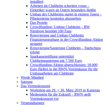
installiert
Arbeiten im Clubheim schreiten voran –
Elektriker waren an Ostern besonders fleißig
Umbau des Clubheims startet in einigen Tagen –
Pflastersteine kostenlos abzugeben
Das Projekt
Crowdfunding: Umbau Clubheim – RW
Nienborg benötigt 100 Fans
Renovierung und Umbau Clubheim:
Finanzierungsphase in der Crowdfunding-Aktion
gestartet
Renovierung/Sanierung Clubheim – Startschuss
erfolgt
Sparkassenstiftung unterstützt
Clubheimsanierung mit 7.500 Euro
Crowdfunding-Aktion abgeschlossen: 18.000
Euro fließen in die RWN-Vereinskasse für die
Umbauarbeiten am Clubheim
Werde Mitglied
Satzung
Das Vereinskonzept
Workshop am 29. + 30. März 2019 in Kaiserau
Meilenstein für die Zukunft – RWN stellt
Vereinskonzept vor
Veranstaltungen