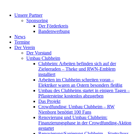
Zum
Inhalt
Unsere Partner
springen
Sponsoring
Der Förderkreis
Bandenwerbung
News
Termine
Der Verein
Der Vorstand
Umbau Clubheim
Clubheim: Arbeiten befinden sich auf der
Zielgeraden – Theke und RWN-Emblem
installiert
Arbeiten im Clubheim schreiten voran –
Elektriker waren an Ostern besonders fleißig
Umbau des Clubheims startet in einigen Tagen –
Pflastersteine kostenlos abzugeben
Das Projekt
Crowdfunding: Umbau Clubheim – RW
Nienborg benötigt 100 Fans
Renovierung und Umbau Clubheim:
Finanzierungsphase in der Crowdfunding-Aktion
gestartet
Renovierung/Sanierung Clubheim – Startschuss