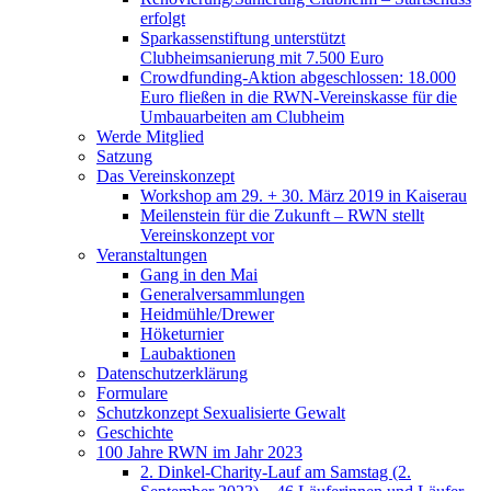
erfolgt
Sparkassenstiftung unterstützt
Clubheimsanierung mit 7.500 Euro
Crowdfunding-Aktion abgeschlossen: 18.000
Euro fließen in die RWN-Vereinskasse für die
Umbauarbeiten am Clubheim
Werde Mitglied
Satzung
Das Vereinskonzept
Workshop am 29. + 30. März 2019 in Kaiserau
Meilenstein für die Zukunft – RWN stellt
Vereinskonzept vor
Veranstaltungen
Gang in den Mai
Generalversammlungen
Heidmühle/Drewer
Höketurnier
Laubaktionen
Datenschutzerklärung
Formulare
Schutzkonzept Sexualisierte Gewalt
Geschichte
100 Jahre RWN im Jahr 2023
2. Dinkel-Charity-Lauf am Samstag (2.