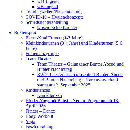
wD-Jugend
wE-Jugend
Trainingszeiten/Platzeinteilung
COVID-19 – Hygienekonzepte
Schiedsrichterabteilung
Unsere Schiedsrichter
Breitensport
Eltern-Kind Turnen (1-3 Jahre)
Kleinkinderturnen (3-4 Jahre) und Kinderturnen (5-6
Jahre)
Frauentanzgruppe
Team Theater
Team Theater – Gelungener Bunter Abend und
Bunter Nachmittag
RWN-Theater-Team präsentiert Bunten Abend
und Bunten Nachmittag – Kartenvorverkauf
startet am 2. September 2025
Kindertanzen
Kindertanzen
Kinder-Yoga mit Babsi – Neu im Programm ab 13.
April 2026
Fitness – Dance
Body-Workout
Yoga
Faszientraining