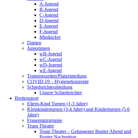
A-Jugend
B-Jugend
C-Jugend
D-Jugend
E-Jugend
F-Jugend
Minikicker
Damen
Juniorinnen
wB-Jugend
wC-Jugend
wD-Jugend
wE-Jugend
Trainingszeiten/Platzeinteilung
COVID-19 – Hygienekonzepte
Schiedsrichterabteilung
Unsere Schiedsrichter
Breitensport
Eltern-Kind Turnen (1-3 Jahre)
Kleinkinderturnen (3-4 Jahre) und Kinderturnen (5-6
Jahre)
Frauentanzgruppe
Team Theater
Team Theater – Gelungener Bunter Abend und
Bunter Nachmittag