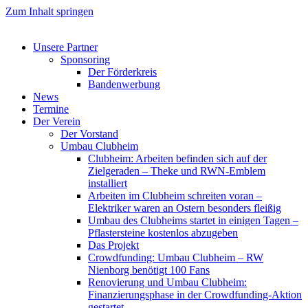
Zum Inhalt springen
Unsere Partner
Sponsoring
Der Förderkreis
Bandenwerbung
News
Termine
Der Verein
Der Vorstand
Umbau Clubheim
Clubheim: Arbeiten befinden sich auf der
Zielgeraden – Theke und RWN-Emblem
installiert
Arbeiten im Clubheim schreiten voran –
Elektriker waren an Ostern besonders fleißig
Umbau des Clubheims startet in einigen Tagen –
Pflastersteine kostenlos abzugeben
Das Projekt
Crowdfunding: Umbau Clubheim – RW
Nienborg benötigt 100 Fans
Renovierung und Umbau Clubheim:
Finanzierungsphase in der Crowdfunding-Aktion
gestartet