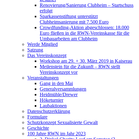
Renovierung/Sanierung Clubheim – Startschuss
erfolgt
Sparkassenstiftung unterstützt
Clubheimsanierung mit 7.500 Euro
Crowdfunding-Aktion abgeschlossen: 18.000
Euro fließen in die RWN-Vereinskasse für die
Umbauarbeiten am Clubheim
Werde Mitglied
Satzung
Das Vereinskonzept
Workshop am 29. + 30. März 2019 in Kaiserau
Meilenstein für die Zukunft – RWN stellt
Vereinskonzept vor
Veranstaltungen
Gang in den Mai
Generalversammlungen
Heidmühle/Drewer
Höketurnier
Laubaktionen
Datenschutzerklärung
Formulare
Schutzkonzept Sexualisierte Gewalt
Geschichte
100 Jahre RWN im Jahr 2023