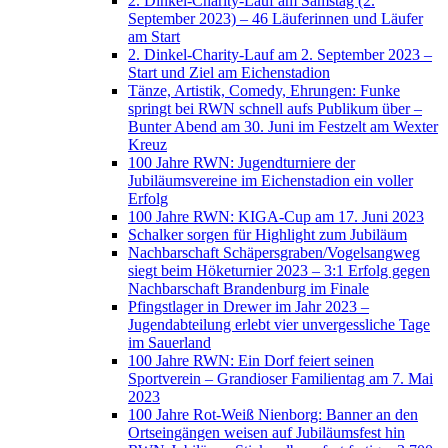
2. Dinkel-Charity-Lauf am Samstag (2.
September 2023) – 46 Läuferinnen und Läufer
am Start
2. Dinkel-Charity-Lauf am 2. September 2023 –
Start und Ziel am Eichenstadion
Tänze, Artistik, Comedy, Ehrungen: Funke
springt bei RWN schnell aufs Publikum über –
Bunter Abend am 30. Juni im Festzelt am Wexter
Kreuz
100 Jahre RWN: Jugendturniere der
Jubiläumsvereine im Eichenstadion ein voller
Erfolg
100 Jahre RWN: KIGA-Cup am 17. Juni 2023
Schalker sorgen für Highlight zum Jubiläum
Nachbarschaft Schäpersgraben/Vogelsangweg
siegt beim Höketurnier 2023 – 3:1 Erfolg gegen
Nachbarschaft Brandenburg im Finale
Pfingstlager in Drewer im Jahr 2023 –
Jugendabteilung erlebt vier unvergessliche Tage
im Sauerland
100 Jahre RWN: Ein Dorf feiert seinen
Sportverein – Grandioser Familientag am 7. Mai
2023
100 Jahre Rot-Weiß Nienborg: Banner an den
Ortseingängen weisen auf Jubiläumsfest hin