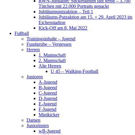
RWN-Jubiläum: Stickeralbum fast fertig – 3.700
Tütchen mit 22.000 Portraits gepackt
Jubiläumsputzaktion – Teil 1
Jubiläums-Putzaktion am 15. + 29. April 2023 im
Eichenstadion
Kick-Off am 8. Mai 2022
Fußball
Trainingsinhalte – Jugend
Fundgrube – Vergessen
Herren
1. Mannschaft
2. Mannschaft
Alte Herren
U 45 – Walking-Football
Junioren
A-Jugend
B-Jugend
C-Jugend
D-Jugend
E-Jugend
F-Jugend
Minikicker
Damen
Juniorinnen
wB-Jugend