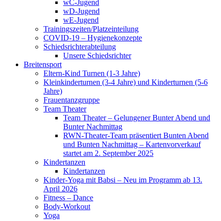
wC-Jugend
wD-Jugend
wE-Jugend
Trainingszeiten/Platzeinteilung
COVID-19 – Hygienekonzepte
Schiedsrichterabteilung
Unsere Schiedsrichter
Breitensport
Eltern-Kind Turnen (1-3 Jahre)
Kleinkinderturnen (3-4 Jahre) und Kinderturnen (5-6
Jahre)
Frauentanzgruppe
Team Theater
Team Theater – Gelungener Bunter Abend und
Bunter Nachmittag
RWN-Theater-Team präsentiert Bunten Abend
und Bunten Nachmittag – Kartenvorverkauf
startet am 2. September 2025
Kindertanzen
Kindertanzen
Kinder-Yoga mit Babsi – Neu im Programm ab 13.
April 2026
Fitness – Dance
Body-Workout
Yoga