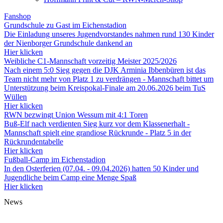
Fanshop
Grundschule zu Gast im Eichenstadion
Die Einladung unseres Jugendvorstandes nahmen rund 130 Kinder
der Nienborger Grundschule dankend an
Hier klicken
Weibliche C1-Mannschaft vorzeitig Meister 2025/2026
Nach einem 5:0 Sieg gegen die DJK Arminia Ibbenbüren ist das
Team nicht mehr von Platz 1 zu verdrängen - Mannschaft bittet um
Unterstützung beim Kreispokal-Finale am 20.06.2026 beim TuS
Wüllen
Hier klicken
RWN bezwingt Union Wessum mit 4:1 Toren
Buß-Elf nach verdienten Sieg kurz vor dem Klassenerhalt -
Mannschaft spielt eine grandiose Rückrunde - Platz 5 in der
Rückrundentabelle
Hier klicken
Fußball-Camp im Eichenstadion
In den Osterferien (07.04. - 09.04.2026) hatten 50 Kinder und
Jugendliche beim Camp eine Menge Spaß
Hier klicken
News