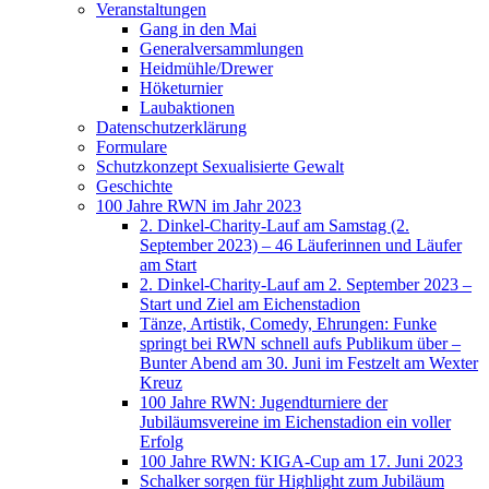
Veranstaltungen
Gang in den Mai
Generalversammlungen
Heidmühle/Drewer
Höketurnier
Laubaktionen
Datenschutzerklärung
Formulare
Schutzkonzept Sexualisierte Gewalt
Geschichte
100 Jahre RWN im Jahr 2023
2. Dinkel-Charity-Lauf am Samstag (2.
September 2023) – 46 Läuferinnen und Läufer
am Start
2. Dinkel-Charity-Lauf am 2. September 2023 –
Start und Ziel am Eichenstadion
Tänze, Artistik, Comedy, Ehrungen: Funke
springt bei RWN schnell aufs Publikum über –
Bunter Abend am 30. Juni im Festzelt am Wexter
Kreuz
100 Jahre RWN: Jugendturniere der
Jubiläumsvereine im Eichenstadion ein voller
Erfolg
100 Jahre RWN: KIGA-Cup am 17. Juni 2023
Schalker sorgen für Highlight zum Jubiläum