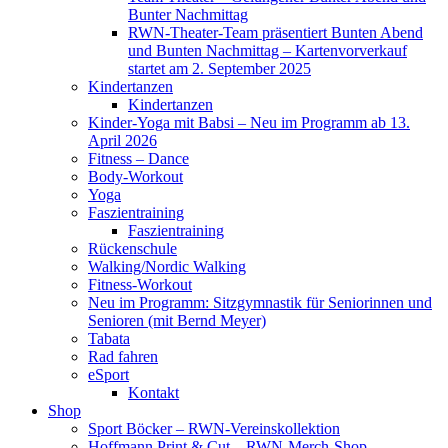
Bunter Nachmittag
RWN-Theater-Team präsentiert Bunten Abend
und Bunten Nachmittag – Kartenvorverkauf
startet am 2. September 2025
Kindertanzen
Kindertanzen
Kinder-Yoga mit Babsi – Neu im Programm ab 13.
April 2026
Fitness – Dance
Body-Workout
Yoga
Faszientraining
Faszientraining
Rückenschule
Walking/Nordic Walking
Fitness-Workout
Neu im Programm: Sitzgymnastik für Seniorinnen und
Senioren (mit Bernd Meyer)
Tabata
Rad fahren
eSport
Kontakt
Shop
Sport Böcker – RWN-Vereinskollektion
Hoffmann Print & Cut – RWN-Merch-Shop