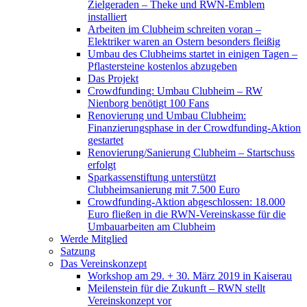
Zielgeraden – Theke und RWN-Emblem
installiert
Arbeiten im Clubheim schreiten voran –
Elektriker waren an Ostern besonders fleißig
Umbau des Clubheims startet in einigen Tagen –
Pflastersteine kostenlos abzugeben
Das Projekt
Crowdfunding: Umbau Clubheim – RW
Nienborg benötigt 100 Fans
Renovierung und Umbau Clubheim:
Finanzierungsphase in der Crowdfunding-Aktion
gestartet
Renovierung/Sanierung Clubheim – Startschuss
erfolgt
Sparkassenstiftung unterstützt
Clubheimsanierung mit 7.500 Euro
Crowdfunding-Aktion abgeschlossen: 18.000
Euro fließen in die RWN-Vereinskasse für die
Umbauarbeiten am Clubheim
Werde Mitglied
Satzung
Das Vereinskonzept
Workshop am 29. + 30. März 2019 in Kaiserau
Meilenstein für die Zukunft – RWN stellt
Vereinskonzept vor