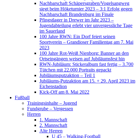
Nachbarschaft Schäpersgraben/Vogelsangweg
siegt beim Höketurnier 2023 – 3:1 Erfolg gegen
Nachbarschaft Brandenburg im Finale
Pfingstlager in Drewer im Jahr 2023 –
Jugendabteilung erlebt vier unvergessliche Tage
im Sauerland
100 Jahre RWN: Ein Dorf feiert seinen
Sportverein – Grandioser Familientag am 7. Mai
2023
100 Jahre Rot-Weiß Nienborg: Banner an den
Ortseingängen weisen auf Jubiläumsfest hin
RWN-Jubiläum: Stickeralbum fast fertig – 3.700
Tütchen mit 22.000 Portraits gepackt
Jubiläumsputzaktion – Teil 1
Jubiläums-Putzaktion am 15. + 29. April 2023 im
Eichenstadion
Kick-Off am 8. Mai 2022
Fußball
Trainingsinhalte – Jugend
Fundgrube – Vergessen
Herren
1. Mannschaft
2. Mannschaft
Alte Herren
U 45 – Walking-Football