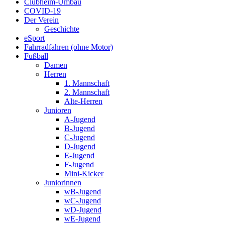
Clubheim-Umbau
COVID-19
Der Verein
Geschichte
eSport
Fahrradfahren (ohne Motor)
Fußball
Damen
Herren
1. Mannschaft
2. Mannschaft
Alte-Herren
Junioren
A-Jugend
B-Jugend
C-Jugend
D-Jugend
E-Jugend
F-Jugend
Mini-Kicker
Juniorinnen
wB-Jugend
wC-Jugend
wD-Jugend
wE-Jugend