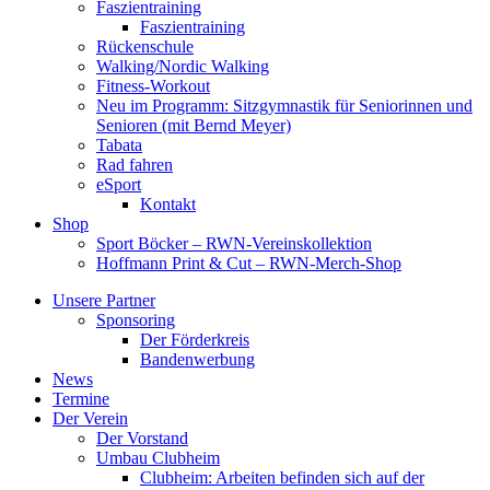
Faszientraining
Faszientraining
Rückenschule
Walking/Nordic Walking
Fitness-Workout
Neu im Programm: Sitzgymnastik für Seniorinnen und
Senioren (mit Bernd Meyer)
Tabata
Rad fahren
eSport
Kontakt
Shop
Sport Böcker – RWN-Vereinskollektion
Hoffmann Print & Cut – RWN-Merch-Shop
Unsere Partner
Sponsoring
Der Förderkreis
Bandenwerbung
News
Termine
Der Verein
Der Vorstand
Umbau Clubheim
Clubheim: Arbeiten befinden sich auf der