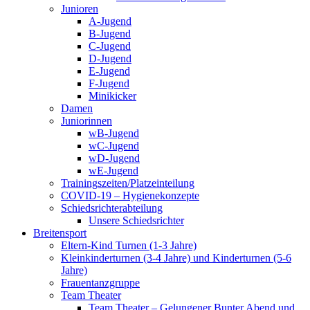
Junioren
A-Jugend
B-Jugend
C-Jugend
D-Jugend
E-Jugend
F-Jugend
Minikicker
Damen
Juniorinnen
wB-Jugend
wC-Jugend
wD-Jugend
wE-Jugend
Trainingszeiten/Platzeinteilung
COVID-19 – Hygienekonzepte
Schiedsrichterabteilung
Unsere Schiedsrichter
Breitensport
Eltern-Kind Turnen (1-3 Jahre)
Kleinkinderturnen (3-4 Jahre) und Kinderturnen (5-6
Jahre)
Frauentanzgruppe
Team Theater
Team Theater – Gelungener Bunter Abend und