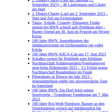
2. Dinkel-Charity-Lauf am Samstag (2.
September 2023) – 46 Läuferinnen und Läufer
am Start
2. Dinkel-Charity-Lauf am 2. September 2023 –
Start und Ziel am Eichenstadion
Tänze, Artistik, Comedy, Ehrungen: Funke
springt bei RWN schnell aufs Publikum über –
Bunter Abend am 30. Juni im Festzelt am Wexter
Kreuz
100 Jahre RWN: Jugendturniere der
Jubiläumsvereine im Eichenstadion ein voller
Erfolg
100 Jahre RWN: KIGA-Cup am 17. Juni 2023
Schalker sorgen für Highlight zum Jubiläum
Nachbarschaft Schäpersgraben/Vogelsangweg
siegt beim Höketurnier 2023 – 3:1 Erfolg gegen
Nachbarschaft Brandenburg im Finale
Pfingstlager in Drewer im Jahr 2023 –
Jugendabteilung erlebt vier unvergessliche Tage
im Sauerland
100 Jahre RWN: Ein Dorf feiert seinen
Sportverein – Grandioser Familientag am 7. Mai
2023
100 Jahre Rot-Weiß Nienborg: Banner an den
Ortseingängen weisen auf Jubiläumsfest hin