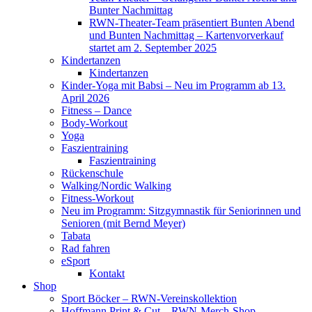
Bunter Nachmittag
RWN-Theater-Team präsentiert Bunten Abend
und Bunten Nachmittag – Kartenvorverkauf
startet am 2. September 2025
Kindertanzen
Kindertanzen
Kinder-Yoga mit Babsi – Neu im Programm ab 13.
April 2026
Fitness – Dance
Body-Workout
Yoga
Faszientraining
Faszientraining
Rückenschule
Walking/Nordic Walking
Fitness-Workout
Neu im Programm: Sitzgymnastik für Seniorinnen und
Senioren (mit Bernd Meyer)
Tabata
Rad fahren
eSport
Kontakt
Shop
Sport Böcker – RWN-Vereinskollektion
Hoffmann Print & Cut – RWN-Merch-Shop