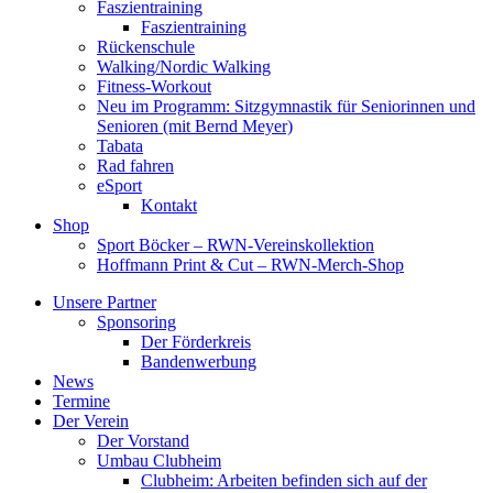
Faszientraining
Faszientraining
Rückenschule
Walking/Nordic Walking
Fitness-Workout
Neu im Programm: Sitzgymnastik für Seniorinnen und
Senioren (mit Bernd Meyer)
Tabata
Rad fahren
eSport
Kontakt
Shop
Sport Böcker – RWN-Vereinskollektion
Hoffmann Print & Cut – RWN-Merch-Shop
Unsere Partner
Sponsoring
Der Förderkreis
Bandenwerbung
News
Termine
Der Verein
Der Vorstand
Umbau Clubheim
Clubheim: Arbeiten befinden sich auf der