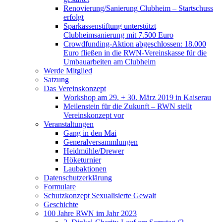
Renovierung/Sanierung Clubheim – Startschuss
erfolgt
Sparkassenstiftung unterstützt
Clubheimsanierung mit 7.500 Euro
Crowdfunding-Aktion abgeschlossen: 18.000
Euro fließen in die RWN-Vereinskasse für die
Umbauarbeiten am Clubheim
Werde Mitglied
Satzung
Das Vereinskonzept
Workshop am 29. + 30. März 2019 in Kaiserau
Meilenstein für die Zukunft – RWN stellt
Vereinskonzept vor
Veranstaltungen
Gang in den Mai
Generalversammlungen
Heidmühle/Drewer
Höketurnier
Laubaktionen
Datenschutzerklärung
Formulare
Schutzkonzept Sexualisierte Gewalt
Geschichte
100 Jahre RWN im Jahr 2023