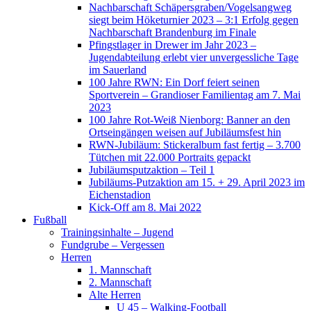
Nachbarschaft Schäpersgraben/Vogelsangweg
siegt beim Höketurnier 2023 – 3:1 Erfolg gegen
Nachbarschaft Brandenburg im Finale
Pfingstlager in Drewer im Jahr 2023 –
Jugendabteilung erlebt vier unvergessliche Tage
im Sauerland
100 Jahre RWN: Ein Dorf feiert seinen
Sportverein – Grandioser Familientag am 7. Mai
2023
100 Jahre Rot-Weiß Nienborg: Banner an den
Ortseingängen weisen auf Jubiläumsfest hin
RWN-Jubiläum: Stickeralbum fast fertig – 3.700
Tütchen mit 22.000 Portraits gepackt
Jubiläumsputzaktion – Teil 1
Jubiläums-Putzaktion am 15. + 29. April 2023 im
Eichenstadion
Kick-Off am 8. Mai 2022
Fußball
Trainingsinhalte – Jugend
Fundgrube – Vergessen
Herren
1. Mannschaft
2. Mannschaft
Alte Herren
U 45 – Walking-Football