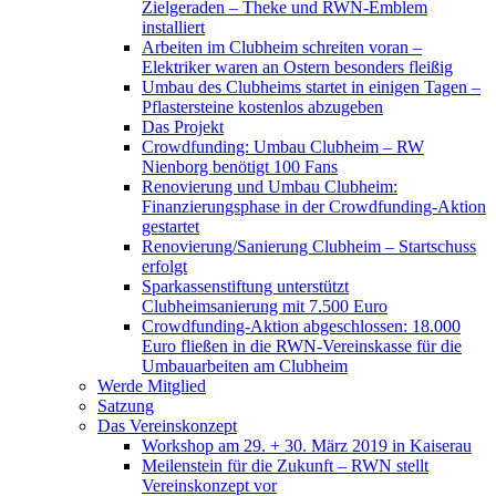
Zielgeraden – Theke und RWN-Emblem
installiert
Arbeiten im Clubheim schreiten voran –
Elektriker waren an Ostern besonders fleißig
Umbau des Clubheims startet in einigen Tagen –
Pflastersteine kostenlos abzugeben
Das Projekt
Crowdfunding: Umbau Clubheim – RW
Nienborg benötigt 100 Fans
Renovierung und Umbau Clubheim:
Finanzierungsphase in der Crowdfunding-Aktion
gestartet
Renovierung/Sanierung Clubheim – Startschuss
erfolgt
Sparkassenstiftung unterstützt
Clubheimsanierung mit 7.500 Euro
Crowdfunding-Aktion abgeschlossen: 18.000
Euro fließen in die RWN-Vereinskasse für die
Umbauarbeiten am Clubheim
Werde Mitglied
Satzung
Das Vereinskonzept
Workshop am 29. + 30. März 2019 in Kaiserau
Meilenstein für die Zukunft – RWN stellt
Vereinskonzept vor