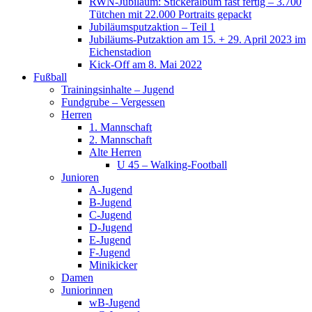
RWN-Jubiläum: Stickeralbum fast fertig – 3.700
Tütchen mit 22.000 Portraits gepackt
Jubiläumsputzaktion – Teil 1
Jubiläums-Putzaktion am 15. + 29. April 2023 im
Eichenstadion
Kick-Off am 8. Mai 2022
Fußball
Trainingsinhalte – Jugend
Fundgrube – Vergessen
Herren
1. Mannschaft
2. Mannschaft
Alte Herren
U 45 – Walking-Football
Junioren
A-Jugend
B-Jugend
C-Jugend
D-Jugend
E-Jugend
F-Jugend
Minikicker
Damen
Juniorinnen
wB-Jugend