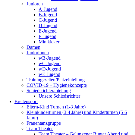
Junioren
A-Jugend
B-Jugend
C-Jugend
D-Jugend
E-Jugend
F-Jugend
Minikicker
Damen
Juniorinnen
wB-Jugend
wC-Jugend
wD-Jugend
wE-Jugend
Trainingszeiten/Platzeinteilung
COVID-19 – Hygienekonzepte
Schiedsrichterabteilung
Unsere Schiedsrichter
Breitensport
Eltern-Kind Turnen (1-3 Jahre)
Kleinkinderturnen (3-4 Jahre) und Kinderturnen (5-6
Jahre)
Frauentanzgruppe
Team Theater
Team Theater – Gelungener Bunter Abend und