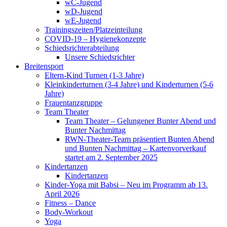
wC-Jugend
wD-Jugend
wE-Jugend
Trainingszeiten/Platzeinteilung
COVID-19 – Hygienekonzepte
Schiedsrichterabteilung
Unsere Schiedsrichter
Breitensport
Eltern-Kind Turnen (1-3 Jahre)
Kleinkinderturnen (3-4 Jahre) und Kinderturnen (5-6
Jahre)
Frauentanzgruppe
Team Theater
Team Theater – Gelungener Bunter Abend und
Bunter Nachmittag
RWN-Theater-Team präsentiert Bunten Abend
und Bunten Nachmittag – Kartenvorverkauf
startet am 2. September 2025
Kindertanzen
Kindertanzen
Kinder-Yoga mit Babsi – Neu im Programm ab 13.
April 2026
Fitness – Dance
Body-Workout
Yoga