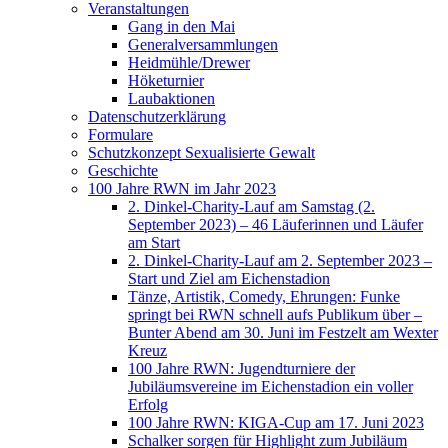
Veranstaltungen
Gang in den Mai
Generalversammlungen
Heidmühle/Drewer
Höketurnier
Laubaktionen
Datenschutzerklärung
Formulare
Schutzkonzept Sexualisierte Gewalt
Geschichte
100 Jahre RWN im Jahr 2023
2. Dinkel-Charity-Lauf am Samstag (2.
September 2023) – 46 Läuferinnen und Läufer
am Start
2. Dinkel-Charity-Lauf am 2. September 2023 –
Start und Ziel am Eichenstadion
Tänze, Artistik, Comedy, Ehrungen: Funke
springt bei RWN schnell aufs Publikum über –
Bunter Abend am 30. Juni im Festzelt am Wexter
Kreuz
100 Jahre RWN: Jugendturniere der
Jubiläumsvereine im Eichenstadion ein voller
Erfolg
100 Jahre RWN: KIGA-Cup am 17. Juni 2023
Schalker sorgen für Highlight zum Jubiläum