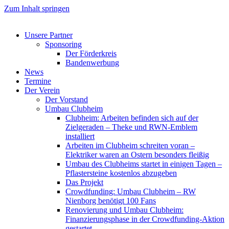
Zum Inhalt springen
Unsere Partner
Sponsoring
Der Förderkreis
Bandenwerbung
News
Termine
Der Verein
Der Vorstand
Umbau Clubheim
Clubheim: Arbeiten befinden sich auf der
Zielgeraden – Theke und RWN-Emblem
installiert
Arbeiten im Clubheim schreiten voran –
Elektriker waren an Ostern besonders fleißig
Umbau des Clubheims startet in einigen Tagen –
Pflastersteine kostenlos abzugeben
Das Projekt
Crowdfunding: Umbau Clubheim – RW
Nienborg benötigt 100 Fans
Renovierung und Umbau Clubheim:
Finanzierungsphase in der Crowdfunding-Aktion
gestartet