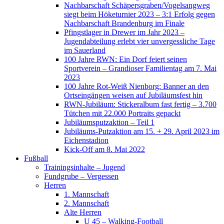
Nachbarschaft Schäpersgraben/Vogelsangweg
siegt beim Höketurnier 2023 – 3:1 Erfolg gegen
Nachbarschaft Brandenburg im Finale
Pfingstlager in Drewer im Jahr 2023 –
Jugendabteilung erlebt vier unvergessliche Tage
im Sauerland
100 Jahre RWN: Ein Dorf feiert seinen
Sportverein – Grandioser Familientag am 7. Mai
2023
100 Jahre Rot-Weiß Nienborg: Banner an den
Ortseingängen weisen auf Jubiläumsfest hin
RWN-Jubiläum: Stickeralbum fast fertig – 3.700
Tütchen mit 22.000 Portraits gepackt
Jubiläumsputzaktion – Teil 1
Jubiläums-Putzaktion am 15. + 29. April 2023 im
Eichenstadion
Kick-Off am 8. Mai 2022
Fußball
Trainingsinhalte – Jugend
Fundgrube – Vergessen
Herren
1. Mannschaft
2. Mannschaft
Alte Herren
U 45 – Walking-Football