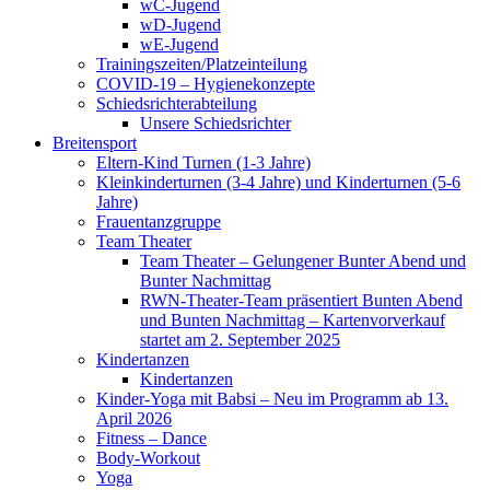
wC-Jugend
wD-Jugend
wE-Jugend
Trainingszeiten/Platzeinteilung
COVID-19 – Hygienekonzepte
Schiedsrichterabteilung
Unsere Schiedsrichter
Breitensport
Eltern-Kind Turnen (1-3 Jahre)
Kleinkinderturnen (3-4 Jahre) und Kinderturnen (5-6
Jahre)
Frauentanzgruppe
Team Theater
Team Theater – Gelungener Bunter Abend und
Bunter Nachmittag
RWN-Theater-Team präsentiert Bunten Abend
und Bunten Nachmittag – Kartenvorverkauf
startet am 2. September 2025
Kindertanzen
Kindertanzen
Kinder-Yoga mit Babsi – Neu im Programm ab 13.
April 2026
Fitness – Dance
Body-Workout
Yoga