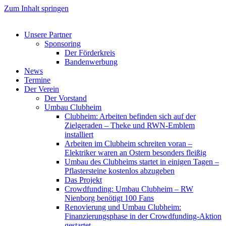
Zum Inhalt springen
Unsere Partner
Sponsoring
Der Förderkreis
Bandenwerbung
News
Termine
Der Verein
Der Vorstand
Umbau Clubheim
Clubheim: Arbeiten befinden sich auf der
Zielgeraden – Theke und RWN-Emblem
installiert
Arbeiten im Clubheim schreiten voran –
Elektriker waren an Ostern besonders fleißig
Umbau des Clubheims startet in einigen Tagen –
Pflastersteine kostenlos abzugeben
Das Projekt
Crowdfunding: Umbau Clubheim – RW
Nienborg benötigt 100 Fans
Renovierung und Umbau Clubheim:
Finanzierungsphase in der Crowdfunding-Aktion
gestartet