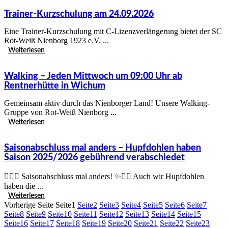
Trainer-Kurzschulung am 24.09.2026
Eine Trainer-Kurzschulung mit C-Lizenzverlängerung bietet der SC
Rot-Weiß Nienborg 1923 e.V. ...
Weiterlesen
Walking – Jeden Mittwoch um 09:00 Uhr ab
Rentnerhütte in Wichum
Gemeinsam aktiv durch das Nienborger Land! Unsere Walking-
Gruppe von Rot-Weiß Nienborg ...
Weiterlesen
Saisonabschluss mal anders – Hupfdohlen haben
Saison 2025/2026 gebührend verabschiedet
🚴‍♀️✨ Saisonabschluss mal anders! ✨🚴‍♀️ Auch wir Hupfdohlen
haben die ...
Weiterlesen
Vorherige Seite
Seite
1
Seite
2
Seite
3
Seite
4
Seite
5
Seite
6
Seite
7
Seite
8
Seite
9
Seite
10
Seite
11
Seite
12
Seite
13
Seite
14
Seite
15
Seite
16
Seite
17
Seite
18
Seite
19
Seite
20
Seite
21
Seite
22
Seite
23