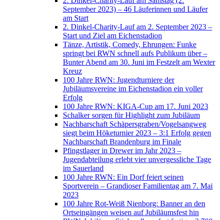
2. Dinkel-Charity-Lauf am Samstag (2.
September 2023) – 46 Läuferinnen und Läufer
am Start
2. Dinkel-Charity-Lauf am 2. September 2023 –
Start und Ziel am Eichenstadion
Tänze, Artistik, Comedy, Ehrungen: Funke
springt bei RWN schnell aufs Publikum über –
Bunter Abend am 30. Juni im Festzelt am Wexter
Kreuz
100 Jahre RWN: Jugendturniere der
Jubiläumsvereine im Eichenstadion ein voller
Erfolg
100 Jahre RWN: KIGA-Cup am 17. Juni 2023
Schalker sorgen für Highlight zum Jubiläum
Nachbarschaft Schäpersgraben/Vogelsangweg
siegt beim Höketurnier 2023 – 3:1 Erfolg gegen
Nachbarschaft Brandenburg im Finale
Pfingstlager in Drewer im Jahr 2023 –
Jugendabteilung erlebt vier unvergessliche Tage
im Sauerland
100 Jahre RWN: Ein Dorf feiert seinen
Sportverein – Grandioser Familientag am 7. Mai
2023
100 Jahre Rot-Weiß Nienborg: Banner an den
Ortseingängen weisen auf Jubiläumsfest hin