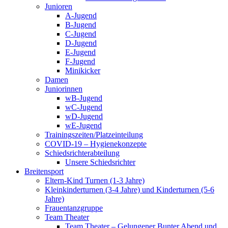
Junioren
A-Jugend
B-Jugend
C-Jugend
D-Jugend
E-Jugend
F-Jugend
Minikicker
Damen
Juniorinnen
wB-Jugend
wC-Jugend
wD-Jugend
wE-Jugend
Trainingszeiten/Platzeinteilung
COVID-19 – Hygienekonzepte
Schiedsrichterabteilung
Unsere Schiedsrichter
Breitensport
Eltern-Kind Turnen (1-3 Jahre)
Kleinkinderturnen (3-4 Jahre) und Kinderturnen (5-6
Jahre)
Frauentanzgruppe
Team Theater
Team Theater – Gelungener Bunter Abend und