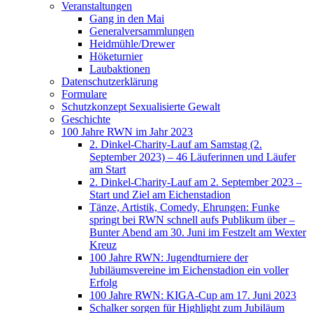
Veranstaltungen
Gang in den Mai
Generalversammlungen
Heidmühle/Drewer
Höketurnier
Laubaktionen
Datenschutzerklärung
Formulare
Schutzkonzept Sexualisierte Gewalt
Geschichte
100 Jahre RWN im Jahr 2023
2. Dinkel-Charity-Lauf am Samstag (2.
September 2023) – 46 Läuferinnen und Läufer
am Start
2. Dinkel-Charity-Lauf am 2. September 2023 –
Start und Ziel am Eichenstadion
Tänze, Artistik, Comedy, Ehrungen: Funke
springt bei RWN schnell aufs Publikum über –
Bunter Abend am 30. Juni im Festzelt am Wexter
Kreuz
100 Jahre RWN: Jugendturniere der
Jubiläumsvereine im Eichenstadion ein voller
Erfolg
100 Jahre RWN: KIGA-Cup am 17. Juni 2023
Schalker sorgen für Highlight zum Jubiläum