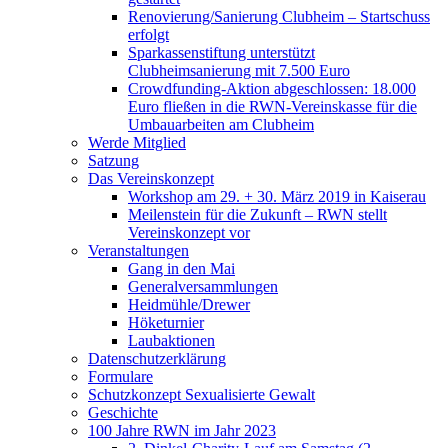
Renovierung/Sanierung Clubheim – Startschuss
erfolgt
Sparkassenstiftung unterstützt
Clubheimsanierung mit 7.500 Euro
Crowdfunding-Aktion abgeschlossen: 18.000
Euro fließen in die RWN-Vereinskasse für die
Umbauarbeiten am Clubheim
Werde Mitglied
Satzung
Das Vereinskonzept
Workshop am 29. + 30. März 2019 in Kaiserau
Meilenstein für die Zukunft – RWN stellt
Vereinskonzept vor
Veranstaltungen
Gang in den Mai
Generalversammlungen
Heidmühle/Drewer
Höketurnier
Laubaktionen
Datenschutzerklärung
Formulare
Schutzkonzept Sexualisierte Gewalt
Geschichte
100 Jahre RWN im Jahr 2023