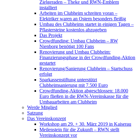
Zielgeraden – Theke und RWN-Emblem
installiert
Arbeiten im Clubheim schreiten voran –
Elektriker waren an Ostern besonders fleißig
Umbau des Clubheims startet in einigen Tagen –
Pflastersteine kostenlos abzugeben
Das Projekt
Crowdfunding: Umbau Clubheim – RW
Nienborg benötigt 100 Fans
Renovierung und Umbau Clubheim:
Finanzierungsphase in der Crowdfunding-Aktion
gestartet
Renovierung/Sanierung Clubheim – Startschuss
erfolgt
Sparkassenstiftung unterstützt
Clubheimsanierung mit 7.500 Euro
Crowdfunding-Aktion abgeschlossen: 18.000
Euro fließen in die RWN-Vereinskasse für die
Umbauarbeiten am Clubheim
Werde Mitglied
Satzung
Das Vereinskonzept
Workshop am 29. + 30. März 2019 in Kaiserau
Meilenstein für die Zukunft – RWN stellt
Vereinskonzept vor