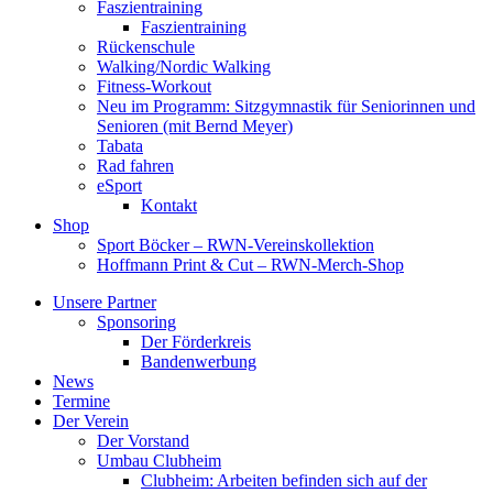
Faszientraining
Faszientraining
Rückenschule
Walking/Nordic Walking
Fitness-Workout
Neu im Programm: Sitzgymnastik für Seniorinnen und
Senioren (mit Bernd Meyer)
Tabata
Rad fahren
eSport
Kontakt
Shop
Sport Böcker – RWN-Vereinskollektion
Hoffmann Print & Cut – RWN-Merch-Shop
Unsere Partner
Sponsoring
Der Förderkreis
Bandenwerbung
News
Termine
Der Verein
Der Vorstand
Umbau Clubheim
Clubheim: Arbeiten befinden sich auf der