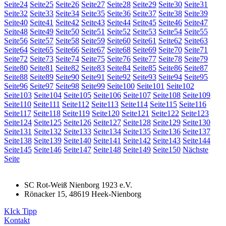
Seite
24
Seite
25
Seite
26
Seite
27
Seite
28
Seite
29
Seite
30
Seite
31
Seite
32
Seite
33
Seite
34
Seite
35
Seite
36
Seite
37
Seite
38
Seite
39
Seite
40
Seite
41
Seite
42
Seite
43
Seite
44
Seite
45
Seite
46
Seite
47
Seite
48
Seite
49
Seite
50
Seite
51
Seite
52
Seite
53
Seite
54
Seite
55
Seite
56
Seite
57
Seite
58
Seite
59
Seite
60
Seite
61
Seite
62
Seite
63
Seite
64
Seite
65
Seite
66
Seite
67
Seite
68
Seite
69
Seite
70
Seite
71
Seite
72
Seite
73
Seite
74
Seite
75
Seite
76
Seite
77
Seite
78
Seite
79
Seite
80
Seite
81
Seite
82
Seite
83
Seite
84
Seite
85
Seite
86
Seite
87
Seite
88
Seite
89
Seite
90
Seite
91
Seite
92
Seite
93
Seite
94
Seite
95
Seite
96
Seite
97
Seite
98
Seite
99
Seite
100
Seite
101
Seite
102
Seite
103
Seite
104
Seite
105
Seite
106
Seite
107
Seite
108
Seite
109
Seite
110
Seite
111
Seite
112
Seite
113
Seite
114
Seite
115
Seite
116
Seite
117
Seite
118
Seite
119
Seite
120
Seite
121
Seite
122
Seite
123
Seite
124
Seite
125
Seite
126
Seite
127
Seite
128
Seite
129
Seite
130
Seite
131
Seite
132
Seite
133
Seite
134
Seite
135
Seite
136
Seite
137
Seite
138
Seite
139
Seite
140
Seite
141
Seite
142
Seite
143
Seite
144
Seite
145
Seite
146
Seite
147
Seite
148
Seite
149
Seite
150
Nächste
Seite
SC Rot-Weiß Nienborg 1923 e.V.
Rönacker 15, 48619 Heek-Nienborg
KIck Tipp
Kontakt