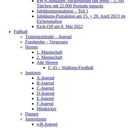
RWN-Jubiläum: Stickeralbum fast fertig – 3.700
Tütchen mit 22.000 Portraits gepackt
Jubiläumsputzaktion – Teil 1
Jubiläums-Putzaktion am 15. + 29. April 2023 im
Eichenstadion
Kick-Off am 8. Mai 2022
Fußball
Trainingsinhalte – Jugend
Fundgrube – Vergessen
Herren
1. Mannschaft
2. Mannschaft
Alte Herren
U 45 – Walking-Football
Junioren
A-Jugend
B-Jugend
C-Jugend
D-Jugend
E-Jugend
F-Jugend
Minikicker
Damen
Juniorinnen
wB-Jugend