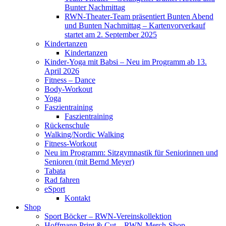
Bunter Nachmittag
RWN-Theater-Team präsentiert Bunten Abend
und Bunten Nachmittag – Kartenvorverkauf
startet am 2. September 2025
Kindertanzen
Kindertanzen
Kinder-Yoga mit Babsi – Neu im Programm ab 13.
April 2026
Fitness – Dance
Body-Workout
Yoga
Faszientraining
Faszientraining
Rückenschule
Walking/Nordic Walking
Fitness-Workout
Neu im Programm: Sitzgymnastik für Seniorinnen und
Senioren (mit Bernd Meyer)
Tabata
Rad fahren
eSport
Kontakt
Shop
Sport Böcker – RWN-Vereinskollektion
Hoffmann Print & Cut – RWN-Merch-Shop