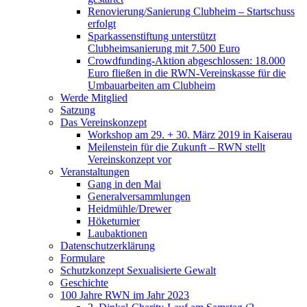
Renovierung/Sanierung Clubheim – Startschuss
erfolgt
Sparkassenstiftung unterstützt
Clubheimsanierung mit 7.500 Euro
Crowdfunding-Aktion abgeschlossen: 18.000
Euro fließen in die RWN-Vereinskasse für die
Umbauarbeiten am Clubheim
Werde Mitglied
Satzung
Das Vereinskonzept
Workshop am 29. + 30. März 2019 in Kaiserau
Meilenstein für die Zukunft – RWN stellt
Vereinskonzept vor
Veranstaltungen
Gang in den Mai
Generalversammlungen
Heidmühle/Drewer
Höketurnier
Laubaktionen
Datenschutzerklärung
Formulare
Schutzkonzept Sexualisierte Gewalt
Geschichte
100 Jahre RWN im Jahr 2023