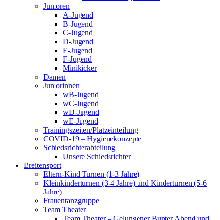
Junioren
A-Jugend
B-Jugend
C-Jugend
D-Jugend
E-Jugend
F-Jugend
Minikicker
Damen
Juniorinnen
wB-Jugend
wC-Jugend
wD-Jugend
wE-Jugend
Trainingszeiten/Platzeinteilung
COVID-19 – Hygienekonzepte
Schiedsrichterabteilung
Unsere Schiedsrichter
Breitensport
Eltern-Kind Turnen (1-3 Jahre)
Kleinkinderturnen (3-4 Jahre) und Kinderturnen (5-6
Jahre)
Frauentanzgruppe
Team Theater
Team Theater – Gelungener Bunter Abend und