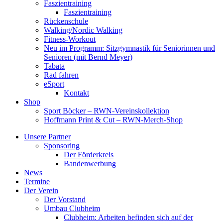
Faszientraining
Faszientraining
Rückenschule
Walking/Nordic Walking
Fitness-Workout
Neu im Programm: Sitzgymnastik für Seniorinnen und
Senioren (mit Bernd Meyer)
Tabata
Rad fahren
eSport
Kontakt
Shop
Sport Böcker – RWN-Vereinskollektion
Hoffmann Print & Cut – RWN-Merch-Shop
Unsere Partner
Sponsoring
Der Förderkreis
Bandenwerbung
News
Termine
Der Verein
Der Vorstand
Umbau Clubheim
Clubheim: Arbeiten befinden sich auf der