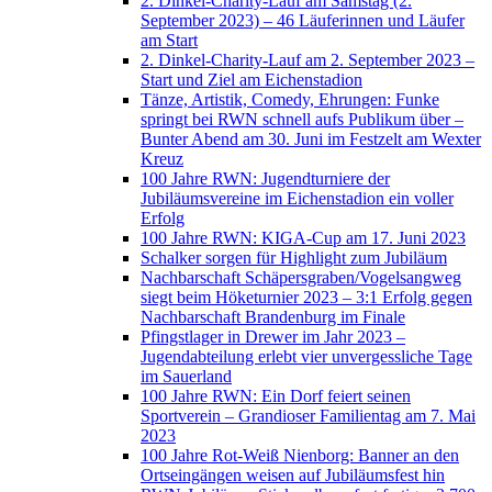
2. Dinkel-Charity-Lauf am Samstag (2.
September 2023) – 46 Läuferinnen und Läufer
am Start
2. Dinkel-Charity-Lauf am 2. September 2023 –
Start und Ziel am Eichenstadion
Tänze, Artistik, Comedy, Ehrungen: Funke
springt bei RWN schnell aufs Publikum über –
Bunter Abend am 30. Juni im Festzelt am Wexter
Kreuz
100 Jahre RWN: Jugendturniere der
Jubiläumsvereine im Eichenstadion ein voller
Erfolg
100 Jahre RWN: KIGA-Cup am 17. Juni 2023
Schalker sorgen für Highlight zum Jubiläum
Nachbarschaft Schäpersgraben/Vogelsangweg
siegt beim Höketurnier 2023 – 3:1 Erfolg gegen
Nachbarschaft Brandenburg im Finale
Pfingstlager in Drewer im Jahr 2023 –
Jugendabteilung erlebt vier unvergessliche Tage
im Sauerland
100 Jahre RWN: Ein Dorf feiert seinen
Sportverein – Grandioser Familientag am 7. Mai
2023
100 Jahre Rot-Weiß Nienborg: Banner an den
Ortseingängen weisen auf Jubiläumsfest hin