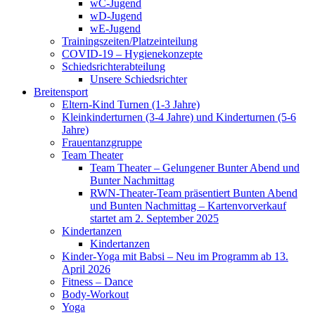
wC-Jugend
wD-Jugend
wE-Jugend
Trainingszeiten/Platzeinteilung
COVID-19 – Hygienekonzepte
Schiedsrichterabteilung
Unsere Schiedsrichter
Breitensport
Eltern-Kind Turnen (1-3 Jahre)
Kleinkinderturnen (3-4 Jahre) und Kinderturnen (5-6
Jahre)
Frauentanzgruppe
Team Theater
Team Theater – Gelungener Bunter Abend und
Bunter Nachmittag
RWN-Theater-Team präsentiert Bunten Abend
und Bunten Nachmittag – Kartenvorverkauf
startet am 2. September 2025
Kindertanzen
Kindertanzen
Kinder-Yoga mit Babsi – Neu im Programm ab 13.
April 2026
Fitness – Dance
Body-Workout
Yoga