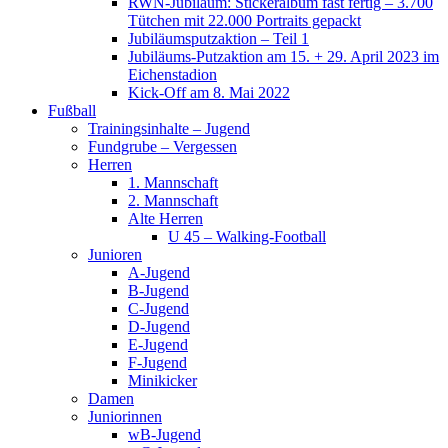
RWN-Jubiläum: Stickeralbum fast fertig – 3.700
Tütchen mit 22.000 Portraits gepackt
Jubiläumsputzaktion – Teil 1
Jubiläums-Putzaktion am 15. + 29. April 2023 im
Eichenstadion
Kick-Off am 8. Mai 2022
Fußball
Trainingsinhalte – Jugend
Fundgrube – Vergessen
Herren
1. Mannschaft
2. Mannschaft
Alte Herren
U 45 – Walking-Football
Junioren
A-Jugend
B-Jugend
C-Jugend
D-Jugend
E-Jugend
F-Jugend
Minikicker
Damen
Juniorinnen
wB-Jugend