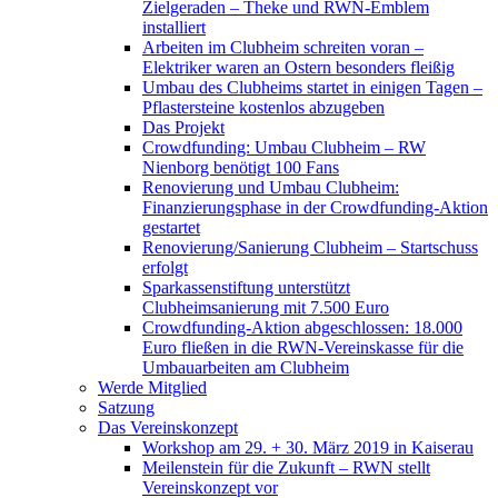
Zielgeraden – Theke und RWN-Emblem
installiert
Arbeiten im Clubheim schreiten voran –
Elektriker waren an Ostern besonders fleißig
Umbau des Clubheims startet in einigen Tagen –
Pflastersteine kostenlos abzugeben
Das Projekt
Crowdfunding: Umbau Clubheim – RW
Nienborg benötigt 100 Fans
Renovierung und Umbau Clubheim:
Finanzierungsphase in der Crowdfunding-Aktion
gestartet
Renovierung/Sanierung Clubheim – Startschuss
erfolgt
Sparkassenstiftung unterstützt
Clubheimsanierung mit 7.500 Euro
Crowdfunding-Aktion abgeschlossen: 18.000
Euro fließen in die RWN-Vereinskasse für die
Umbauarbeiten am Clubheim
Werde Mitglied
Satzung
Das Vereinskonzept
Workshop am 29. + 30. März 2019 in Kaiserau
Meilenstein für die Zukunft – RWN stellt
Vereinskonzept vor