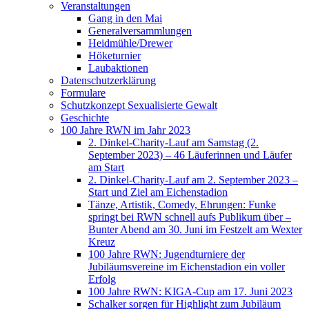
Veranstaltungen
Gang in den Mai
Generalversammlungen
Heidmühle/Drewer
Höketurnier
Laubaktionen
Datenschutzerklärung
Formulare
Schutzkonzept Sexualisierte Gewalt
Geschichte
100 Jahre RWN im Jahr 2023
2. Dinkel-Charity-Lauf am Samstag (2.
September 2023) – 46 Läuferinnen und Läufer
am Start
2. Dinkel-Charity-Lauf am 2. September 2023 –
Start und Ziel am Eichenstadion
Tänze, Artistik, Comedy, Ehrungen: Funke
springt bei RWN schnell aufs Publikum über –
Bunter Abend am 30. Juni im Festzelt am Wexter
Kreuz
100 Jahre RWN: Jugendturniere der
Jubiläumsvereine im Eichenstadion ein voller
Erfolg
100 Jahre RWN: KIGA-Cup am 17. Juni 2023
Schalker sorgen für Highlight zum Jubiläum