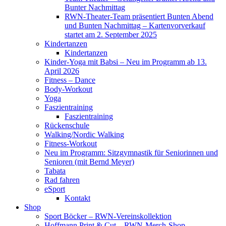
Bunter Nachmittag
RWN-Theater-Team präsentiert Bunten Abend
und Bunten Nachmittag – Kartenvorverkauf
startet am 2. September 2025
Kindertanzen
Kindertanzen
Kinder-Yoga mit Babsi – Neu im Programm ab 13.
April 2026
Fitness – Dance
Body-Workout
Yoga
Faszientraining
Faszientraining
Rückenschule
Walking/Nordic Walking
Fitness-Workout
Neu im Programm: Sitzgymnastik für Seniorinnen und
Senioren (mit Bernd Meyer)
Tabata
Rad fahren
eSport
Kontakt
Shop
Sport Böcker – RWN-Vereinskollektion
Hoffmann Print & Cut – RWN-Merch-Shop