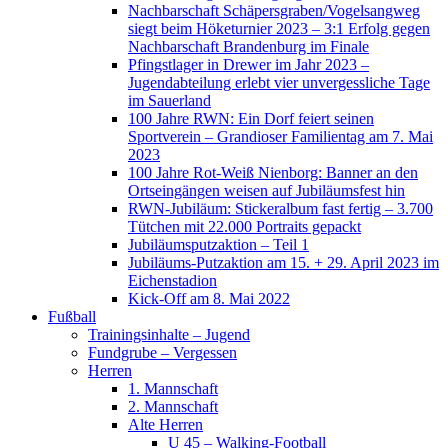
Nachbarschaft Schäpersgraben/Vogelsangweg
siegt beim Höketurnier 2023 – 3:1 Erfolg gegen
Nachbarschaft Brandenburg im Finale
Pfingstlager in Drewer im Jahr 2023 –
Jugendabteilung erlebt vier unvergessliche Tage
im Sauerland
100 Jahre RWN: Ein Dorf feiert seinen
Sportverein – Grandioser Familientag am 7. Mai
2023
100 Jahre Rot-Weiß Nienborg: Banner an den
Ortseingängen weisen auf Jubiläumsfest hin
RWN-Jubiläum: Stickeralbum fast fertig – 3.700
Tütchen mit 22.000 Portraits gepackt
Jubiläumsputzaktion – Teil 1
Jubiläums-Putzaktion am 15. + 29. April 2023 im
Eichenstadion
Kick-Off am 8. Mai 2022
Fußball
Trainingsinhalte – Jugend
Fundgrube – Vergessen
Herren
1. Mannschaft
2. Mannschaft
Alte Herren
U 45 – Walking-Football