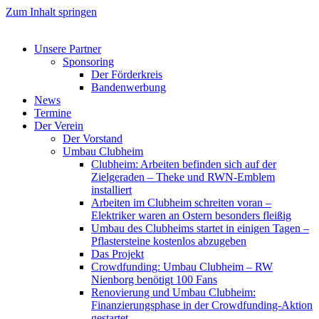
Zum Inhalt springen
Unsere Partner
Sponsoring
Der Förderkreis
Bandenwerbung
News
Termine
Der Verein
Der Vorstand
Umbau Clubheim
Clubheim: Arbeiten befinden sich auf der
Zielgeraden – Theke und RWN-Emblem
installiert
Arbeiten im Clubheim schreiten voran –
Elektriker waren an Ostern besonders fleißig
Umbau des Clubheims startet in einigen Tagen –
Pflastersteine kostenlos abzugeben
Das Projekt
Crowdfunding: Umbau Clubheim – RW
Nienborg benötigt 100 Fans
Renovierung und Umbau Clubheim:
Finanzierungsphase in der Crowdfunding-Aktion
gestartet