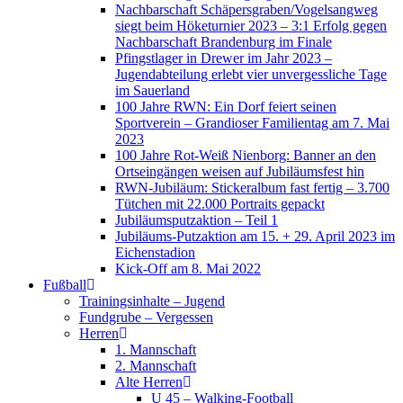
Nachbarschaft Schäpersgraben/Vogelsangweg
siegt beim Höketurnier 2023 – 3:1 Erfolg gegen
Nachbarschaft Brandenburg im Finale
Pfingstlager in Drewer im Jahr 2023 –
Jugendabteilung erlebt vier unvergessliche Tage
im Sauerland
100 Jahre RWN: Ein Dorf feiert seinen
Sportverein – Grandioser Familientag am 7. Mai
2023
100 Jahre Rot-Weiß Nienborg: Banner an den
Ortseingängen weisen auf Jubiläumsfest hin
RWN-Jubiläum: Stickeralbum fast fertig – 3.700
Tütchen mit 22.000 Portraits gepackt
Jubiläumsputzaktion – Teil 1
Jubiläums-Putzaktion am 15. + 29. April 2023 im
Eichenstadion
Kick-Off am 8. Mai 2022
Fußball
Trainingsinhalte – Jugend
Fundgrube – Vergessen
Herren
1. Mannschaft
2. Mannschaft
Alte Herren
U 45 – Walking-Football