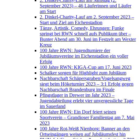
2. Dinkel-Charity-Lauf am Samstag (2.
September 2023) – 46 Läuferinnen und Läufer
am Start
2. Dinkel-Charity-Lauf am 2. September 2023 –
Start und Ziel am Eichenstadion
Tänze, Artistik, Comedy, Ehrungen: Funke
springt bei RWN schnell aufs Publikum über –
Bunter Abend am 30. Juni im Festzelt am Wexter
Kreuz
100 Jahre RWN: Jugendturniere der
Jubiläumsvereine im Eichenstadion ein voller
Erfolg
100 Jahre RWN: KIGA-Cup am 17. Juni 2023
Schalker sorgen für Highlight zum Jubiläum
Nachbarschaft Schäpersgraben/Vogelsangweg
siegt beim Höketurnier 2023 – 3:1 Erfolg gegen
Nachbarschaft Brandenburg im Finale
Pfingstlager in Drewer im Jahr 2023 –
Jugendabteilung erlebt vier unvergessliche Tage
im Sauerland
100 Jahre RWN: Ein Dorf feiert seinen
Sportverein – Grandioser Familientag am 7. Mai
2023
100 Jahre Rot-Weiß Nienborg: Banner an den
Ortseingängen weisen auf Jubiläumsfest hin