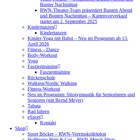
Bunter Nachmittag
RWN-Theater-Team präsentiert Bunten Abend
und Bunten Nachmittag – Kartenvorverkauf
startet am 2. September 2025
Kindertanzen
Kindertanzen
Kinder-Yoga mit Babsi – Neu im Programm ab 13.
April 2026
Fitness – Dance
Body-Workout
Yoga
Faszientraining
Faszientraining
Rückenschule
Walking/Nordic Walking
Fitness-Workout
Neu im Programm: Sitzgymnastik für Seniorinnen und
Senioren (mit Bernd Meyer)
Tabata
Rad fahren
eSport
Kontakt
Shop
Sport Böcker – RWN-Vereinskollektion
Hoffmann Print & Cut – RWN-Merch-Shop