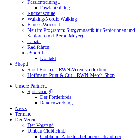
Faszientraining
Faszientraining
Rückenschule
Walking/Nordic Walking
Fitness-Workout
Neu im Programm: Sitzgymnastik für Seniorinnen und
Senioren (mit Bernd Meyer)
Tabata
Rad fahren
eSport
Kontakt
Shop
Sport Böcker – RWN-Vereinskollektion
Hoffmann Print & Cut – RWN-Merch-Shop
Unsere Partner
Sponsoring
Der Förderkreis
Bandenwerbung
News
Termine
Der Verein
Der Vorstand
Umbau Clubheim
Clubheim: Arbeiten befinden sich auf der