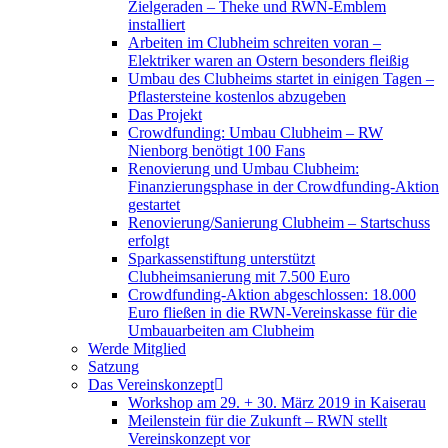
Zielgeraden – Theke und RWN-Emblem
installiert
Arbeiten im Clubheim schreiten voran –
Elektriker waren an Ostern besonders fleißig
Umbau des Clubheims startet in einigen Tagen –
Pflastersteine kostenlos abzugeben
Das Projekt
Crowdfunding: Umbau Clubheim – RW
Nienborg benötigt 100 Fans
Renovierung und Umbau Clubheim:
Finanzierungsphase in der Crowdfunding-Aktion
gestartet
Renovierung/Sanierung Clubheim – Startschuss
erfolgt
Sparkassenstiftung unterstützt
Clubheimsanierung mit 7.500 Euro
Crowdfunding-Aktion abgeschlossen: 18.000
Euro fließen in die RWN-Vereinskasse für die
Umbauarbeiten am Clubheim
Werde Mitglied
Satzung
Das Vereinskonzept
Workshop am 29. + 30. März 2019 in Kaiserau
Meilenstein für die Zukunft – RWN stellt
Vereinskonzept vor