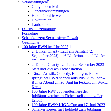
Veranstaltungen
Gang in den Mai
Generalversammlungen
Heidmühle/Drewer
Höketurnier
Laubaktionen
Datenschutzerklärung
Formulare
Schutzkonzept Sexualisierte Gewalt
Geschichte
100 Jahre RWN im Jahr 2023
2. Dinkel-Charity-Lauf am Samstag (2.
September 2023) – 46 Läuferinnen und Läufer
am Start
2. Dinkel-Charity-Lauf am 2. September 2023 –
Start und Ziel am Eichenstadion
Tänze, Artistik, Comedy, Ehrungen: Funke
springt bei RWN schnell aufs Publikum über –
Bunter Abend am 30. Juni im Festzelt am Wexter
Kreuz
100 Jahre RWN: Jugendturniere der
Jubiläumsvereine im Eichenstadion ein voller
Erfolg
100 Jahre RWN: KIGA-Cup am 17. Juni 2023
Schalker sorgen für Highlight zum Jubiläum