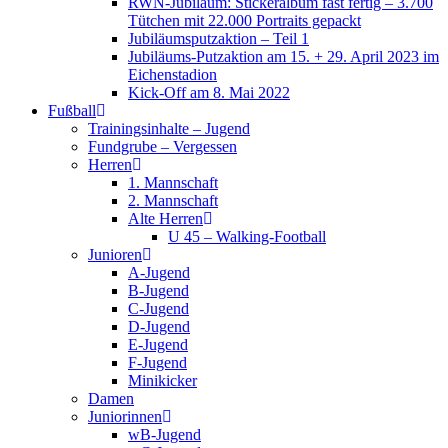
RWN-Jubiläum: Stickeralbum fast fertig – 3.700
Tütchen mit 22.000 Portraits gepackt
Jubiläumsputzaktion – Teil 1
Jubiläums-Putzaktion am 15. + 29. April 2023 im
Eichenstadion
Kick-Off am 8. Mai 2022
Fußball
Trainingsinhalte – Jugend
Fundgrube – Vergessen
Herren
1. Mannschaft
2. Mannschaft
Alte Herren
U 45 – Walking-Football
Junioren
A-Jugend
B-Jugend
C-Jugend
D-Jugend
E-Jugend
F-Jugend
Minikicker
Damen
Juniorinnen
wB-Jugend