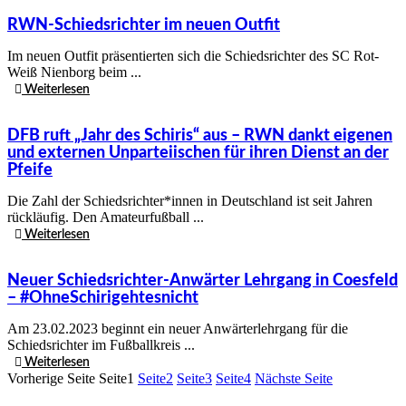
RWN-Schiedsrichter im neuen Outfit
Im neuen Outfit präsentierten sich die Schiedsrichter des SC Rot-
Weiß Nienborg beim ...
Weiterlesen
DFB ruft „Jahr des Schiris“ aus – RWN dankt eigenen
und externen Unparteiischen für ihren Dienst an der
Pfeife
Die Zahl der Schiedsrichter*innen in Deutschland ist seit Jahren
rückläufig. Den Amateurfußball ...
Weiterlesen
Neuer Schiedsrichter-Anwärter Lehrgang in Coesfeld
– #OhneSchirigehtesnicht
Am 23.02.2023 beginnt ein neuer Anwärterlehrgang für die
Schiedsrichter im Fußballkreis ...
Weiterlesen
Vorherige Seite
Seite
1
Seite
2
Seite
3
Seite
4
Nächste Seite