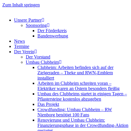
Zum Inhalt springen
Unsere Partner
Sponsoring
Der Förderkreis
Bandenwerbung
News
Termine
Der Verein
Der Vorstand
Umbau Clubheim
Clubheim: Arbeiten befinden sich auf der
Zielgeraden – Theke und RWN-Emblem
installiert
Arbeiten im Clubheim schreiten voran –
Elektriker waren an Ostern besonders fleißig
Umbau des Clubheims startet in einigen Tagen –
Pflastersteine kostenlos abzugeben
Das Projekt
Crowdfunding: Umbau Clubheim – RW
Nienborg benötigt 100 Fans
Renovierung und Umbau Clubheim:
Finanzierungsphase in der Crowdfunding-Aktion
gestartet