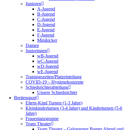
Junioren
A-Jugend
B-Jugend
C-Jugend
D-Jugend
E-Jugend
F-Jugend
Minikicker
Damen
Juniorinnen
wB-Jugend
wC-Jugend
wD-Jugend
wE-Jugend
Trainingszeiten/Platzeinteilung
COVID-19 – Hygienekonzepte
Schiedsrichterabteilung
Unsere Schiedsrichter
Breitensport
Eltern-Kind Turnen (1-3 Jahre)
Kleinkinderturnen (3-4 Jahre) und Kinderturnen (5-6
Jahre)
Frauentanzgruppe
Team Theater
Team Theater – Gelungener Bunter Abend und