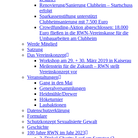
Renovierung/Sanierung Clubheim – Startschuss
erfolgt
Sparkassenstiftung unterstützt
Clubheimsanierung mit 7.500 Euro
Crowdfunding-Aktion abgeschlossen: 18.000
Euro fließen in die RWN-Vereinskasse für die
Umbauarbeiten am Clubheim
Werde Mitglied
Satzung
Das Vereinskonzept
Workshop am 29. + 30. März 2019 in Kaiserau
Meilenstein für die Zukunft – RWN stellt
Vereinskonzept vor
Veranstaltungen
Gang in den Mai
Generalversammlungen
Heidmühle/Drewer
Höketurnier
Laubaktionen
Datenschutzerklärung
Formulare
Schutzkonzept Sexualisierte Gewalt
Geschichte
100 Jahre RWN im Jahr 2023