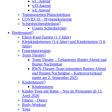
wC-Jugend
wD-Jugend
wE-Jugend
Trainingszeiten/Platzeinteilung
COVID-19 – Hygienekonzepte
Schiedsrichterabteilung
Unsere Schiedsrichter
Breitensport
Eltern-Kind Turnen (1-3 Jahre)
Kleinkinderturnen (3-4 Jahre) und Kinderturnen (5-6
Jahre)
Frauentanzgruppe
Team Theater
Team Theater – Gelungener Bunter Abend und
Bunter Nachmittag
RWN-Theater-Team präsentiert Bunten Abend
und Bunten Nachmittag – Kartenvorverkauf
startet am 2. September 2025
Kindertanzen
Kindertanzen
Kinder-Yoga mit Babsi – Neu im Programm ab 13.
April 2026
Fitness – Dance
Body-Workout
Yoga