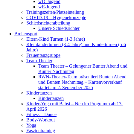
wD-Jugend
wE-Jugend
Trainingszeiten/Platzeinteilung
COVID-19 – Hygienekonzepte
Schiedsrichterabteilung
Unsere Schiedsrichter
Breitensport
Eltern-Kind Turnen (1-3 Jahre)
Kleinkinderturnen (3-4 Jahre) und Kinderturnen (5-6
Jahre)
Frauentanzgruppe
Team Theater
Team Theater – Gelungener Bunter Abend und
Bunter Nachmittag
RWN-Theater-Team präsentiert Bunten Abend
und Bunten Nachmittag – Kartenvorverkauf
startet am 2. September 2025
Kindertanzen
Kindertanzen
Kinder-Yoga mit Babsi – Neu im Programm ab 13.
April 2026
Fitness – Dance
Body-Workout
Yoga
Faszientraining