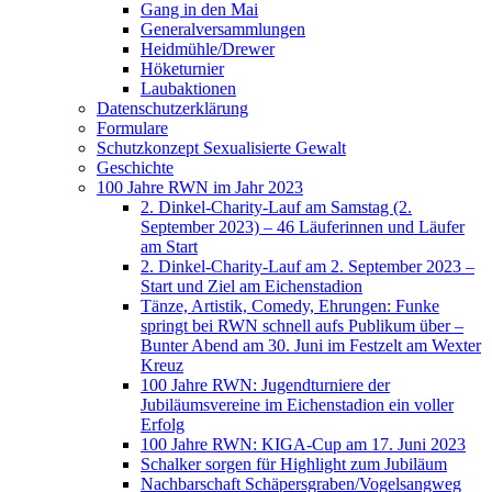
Gang in den Mai
Generalversammlungen
Heidmühle/Drewer
Höketurnier
Laubaktionen
Datenschutzerklärung
Formulare
Schutzkonzept Sexualisierte Gewalt
Geschichte
100 Jahre RWN im Jahr 2023
2. Dinkel-Charity-Lauf am Samstag (2.
September 2023) – 46 Läuferinnen und Läufer
am Start
2. Dinkel-Charity-Lauf am 2. September 2023 –
Start und Ziel am Eichenstadion
Tänze, Artistik, Comedy, Ehrungen: Funke
springt bei RWN schnell aufs Publikum über –
Bunter Abend am 30. Juni im Festzelt am Wexter
Kreuz
100 Jahre RWN: Jugendturniere der
Jubiläumsvereine im Eichenstadion ein voller
Erfolg
100 Jahre RWN: KIGA-Cup am 17. Juni 2023
Schalker sorgen für Highlight zum Jubiläum
Nachbarschaft Schäpersgraben/Vogelsangweg