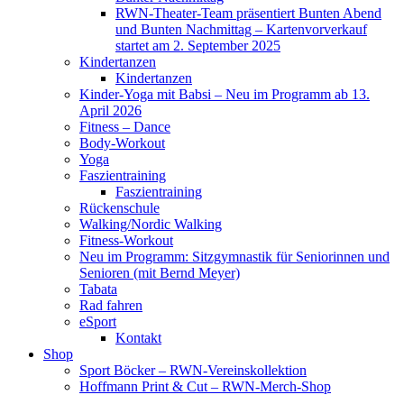
RWN-Theater-Team präsentiert Bunten Abend
und Bunten Nachmittag – Kartenvorverkauf
startet am 2. September 2025
Kindertanzen
Kindertanzen
Kinder-Yoga mit Babsi – Neu im Programm ab 13.
April 2026
Fitness – Dance
Body-Workout
Yoga
Faszientraining
Faszientraining
Rückenschule
Walking/Nordic Walking
Fitness-Workout
Neu im Programm: Sitzgymnastik für Seniorinnen und
Senioren (mit Bernd Meyer)
Tabata
Rad fahren
eSport
Kontakt
Shop
Sport Böcker – RWN-Vereinskollektion
Hoffmann Print & Cut – RWN-Merch-Shop