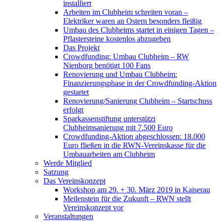
installiert
Arbeiten im Clubheim schreiten voran –
Elektriker waren an Ostern besonders fleißig
Umbau des Clubheims startet in einigen Tagen –
Pflastersteine kostenlos abzugeben
Das Projekt
Crowdfunding: Umbau Clubheim – RW
Nienborg benötigt 100 Fans
Renovierung und Umbau Clubheim:
Finanzierungsphase in der Crowdfunding-Aktion
gestartet
Renovierung/Sanierung Clubheim – Startschuss
erfolgt
Sparkassenstiftung unterstützt
Clubheimsanierung mit 7.500 Euro
Crowdfunding-Aktion abgeschlossen: 18.000
Euro fließen in die RWN-Vereinskasse für die
Umbauarbeiten am Clubheim
Werde Mitglied
Satzung
Das Vereinskonzept
Workshop am 29. + 30. März 2019 in Kaiserau
Meilenstein für die Zukunft – RWN stellt
Vereinskonzept vor
Veranstaltungen