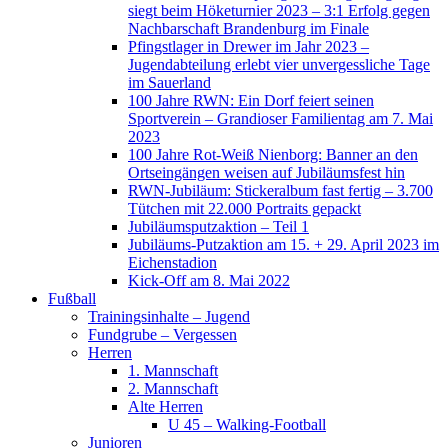
siegt beim Höketurnier 2023 – 3:1 Erfolg gegen
Nachbarschaft Brandenburg im Finale
Pfingstlager in Drewer im Jahr 2023 –
Jugendabteilung erlebt vier unvergessliche Tage
im Sauerland
100 Jahre RWN: Ein Dorf feiert seinen
Sportverein – Grandioser Familientag am 7. Mai
2023
100 Jahre Rot-Weiß Nienborg: Banner an den
Ortseingängen weisen auf Jubiläumsfest hin
RWN-Jubiläum: Stickeralbum fast fertig – 3.700
Tütchen mit 22.000 Portraits gepackt
Jubiläumsputzaktion – Teil 1
Jubiläums-Putzaktion am 15. + 29. April 2023 im
Eichenstadion
Kick-Off am 8. Mai 2022
Fußball
Trainingsinhalte – Jugend
Fundgrube – Vergessen
Herren
1. Mannschaft
2. Mannschaft
Alte Herren
U 45 – Walking-Football
Junioren