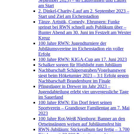
September 2023) – 46 Läuferinnen und Läufer
am Start
2. Dinkel-Charity-Lauf am 2. September 2023 –
Start und Ziel am Eichenstadion
Tänze, Artistik, Comedy, Ehrungen: Funke
springt bei RWN schnell aufs Publikum über –
Bunter Abend am 30. Juni im Festzelt am Wexter
Kreuz
100 Jahre RWN: Jugendturniere der
Jubiläumsvereine im Eichenstadion ein voller
Erfolg
100 Jahre RWN: KIGA-Cup am 17. Juni 2023
Schalker sorgen für Highlight zum Jubiläum
Nachbarschaft Schäpersgraben/Vogelsangweg
siegt beim Höketurnier 2023 – 3:1 Erfolg gegen
Nachbarschaft Brandenburg im Finale
Pfingstlager in Drewer im Jahr 2023 –
Jugendabteilung erlebt vier unvergessliche Tage
im Sauerland
100 Jahre RWN: Ein Dorf feiert seinen
Sportverein – Grandioser Familientag am 7. Mai
2023
100 Jahre Rot-Weiß Nienborg: Banner an den
Ortseingängen weisen auf Jubiläumsfest hin
RWN-Jubiläum: Stickeralbum fast fertig – 3.700