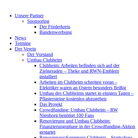
Zum
Inhalt
Unsere Partner
springen
Sponsoring
Der Förderkreis
Bandenwerbung
News
Termine
Der Verein
Der Vorstand
Umbau Clubheim
Clubheim: Arbeiten befinden sich auf der
Zielgeraden – Theke und RWN-Emblem
installiert
Arbeiten im Clubheim schreiten voran –
Elektriker waren an Ostern besonders fleißig
Umbau des Clubheims startet in einigen Tagen –
Pflastersteine kostenlos abzugeben
Das Projekt
Crowdfunding: Umbau Clubheim – RW
Nienborg benötigt 100 Fans
Renovierung und Umbau Clubheim:
Finanzierungsphase in der Crowdfunding-Aktion
gestartet
Renovierung/Sanierung Clubheim – Startschuss