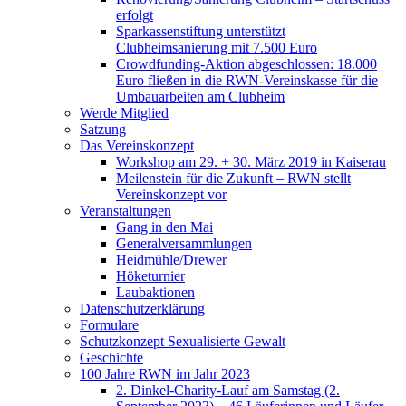
erfolgt
Sparkassenstiftung unterstützt
Clubheimsanierung mit 7.500 Euro
Crowdfunding-Aktion abgeschlossen: 18.000
Euro fließen in die RWN-Vereinskasse für die
Umbauarbeiten am Clubheim
Werde Mitglied
Satzung
Das Vereinskonzept
Workshop am 29. + 30. März 2019 in Kaiserau
Meilenstein für die Zukunft – RWN stellt
Vereinskonzept vor
Veranstaltungen
Gang in den Mai
Generalversammlungen
Heidmühle/Drewer
Höketurnier
Laubaktionen
Datenschutzerklärung
Formulare
Schutzkonzept Sexualisierte Gewalt
Geschichte
100 Jahre RWN im Jahr 2023
2. Dinkel-Charity-Lauf am Samstag (2.