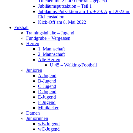
Tütchen mit 22.000 Portraits gepackt
Jubiläumsputzaktion – Teil 1
Jubiläums-Putzaktion am 15. + 29. April 2023 im
Eichenstadion
Kick-Off am 8. Mai 2022
Fußball
Trainingsinhalte – Jugend
Fundgrube – Vergessen
Herren
1. Mannschaft
2. Mannschaft
Alte Herren
U 45 – Walking-Football
Junioren
A-Jugend
B-Jugend
C-Jugend
D-Jugend
E-Jugend
F-Jugend
Minikicker
Damen
Juniorinnen
wB-Jugend
wC-Jugend