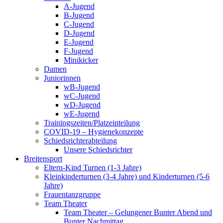
A-Jugend
B-Jugend
C-Jugend
D-Jugend
E-Jugend
F-Jugend
Minikicker
Damen
Juniorinnen
wB-Jugend
wC-Jugend
wD-Jugend
wE-Jugend
Trainingszeiten/Platzeinteilung
COVID-19 – Hygienekonzepte
Schiedsrichterabteilung
Unsere Schiedsrichter
Breitensport
Eltern-Kind Turnen (1-3 Jahre)
Kleinkinderturnen (3-4 Jahre) und Kinderturnen (5-6
Jahre)
Frauentanzgruppe
Team Theater
Team Theater – Gelungener Bunter Abend und
Bunter Nachmittag