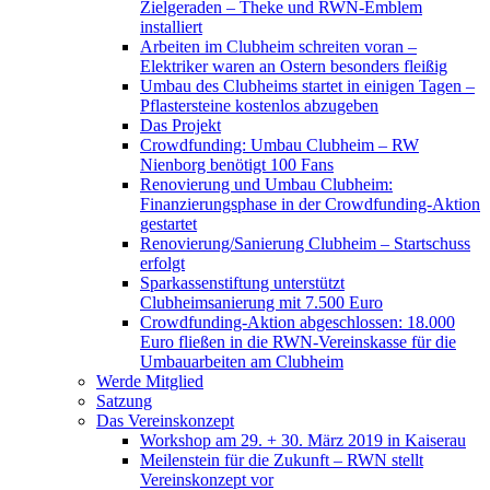
Zielgeraden – Theke und RWN-Emblem
installiert
Arbeiten im Clubheim schreiten voran –
Elektriker waren an Ostern besonders fleißig
Umbau des Clubheims startet in einigen Tagen –
Pflastersteine kostenlos abzugeben
Das Projekt
Crowdfunding: Umbau Clubheim – RW
Nienborg benötigt 100 Fans
Renovierung und Umbau Clubheim:
Finanzierungsphase in der Crowdfunding-Aktion
gestartet
Renovierung/Sanierung Clubheim – Startschuss
erfolgt
Sparkassenstiftung unterstützt
Clubheimsanierung mit 7.500 Euro
Crowdfunding-Aktion abgeschlossen: 18.000
Euro fließen in die RWN-Vereinskasse für die
Umbauarbeiten am Clubheim
Werde Mitglied
Satzung
Das Vereinskonzept
Workshop am 29. + 30. März 2019 in Kaiserau
Meilenstein für die Zukunft – RWN stellt
Vereinskonzept vor