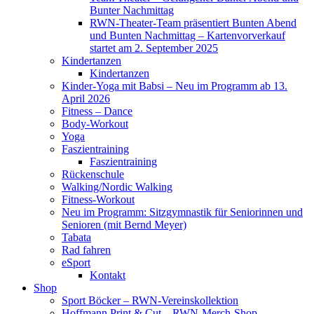
Bunter Nachmittag
RWN-Theater-Team präsentiert Bunten Abend
und Bunten Nachmittag – Kartenvorverkauf
startet am 2. September 2025
Kindertanzen
Kindertanzen
Kinder-Yoga mit Babsi – Neu im Programm ab 13.
April 2026
Fitness – Dance
Body-Workout
Yoga
Faszientraining
Faszientraining
Rückenschule
Walking/Nordic Walking
Fitness-Workout
Neu im Programm: Sitzgymnastik für Seniorinnen und
Senioren (mit Bernd Meyer)
Tabata
Rad fahren
eSport
Kontakt
Shop
Sport Böcker – RWN-Vereinskollektion
Hoffmann Print & Cut – RWN-Merch-Shop