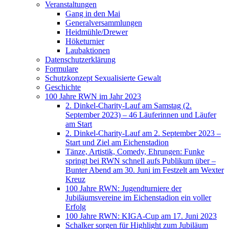
Veranstaltungen
Gang in den Mai
Generalversammlungen
Heidmühle/Drewer
Höketurnier
Laubaktionen
Datenschutzerklärung
Formulare
Schutzkonzept Sexualisierte Gewalt
Geschichte
100 Jahre RWN im Jahr 2023
2. Dinkel-Charity-Lauf am Samstag (2.
September 2023) – 46 Läuferinnen und Läufer
am Start
2. Dinkel-Charity-Lauf am 2. September 2023 –
Start und Ziel am Eichenstadion
Tänze, Artistik, Comedy, Ehrungen: Funke
springt bei RWN schnell aufs Publikum über –
Bunter Abend am 30. Juni im Festzelt am Wexter
Kreuz
100 Jahre RWN: Jugendturniere der
Jubiläumsvereine im Eichenstadion ein voller
Erfolg
100 Jahre RWN: KIGA-Cup am 17. Juni 2023
Schalker sorgen für Highlight zum Jubiläum