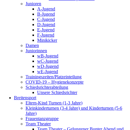
Junioren
A-Jugend
B-Jugend
C-Jugend
D-Jugend
E-Jugend
F-Jugend
Minikicker
Damen
Juniorinnen
wB-Jugend
wC-Jugend
wD-Jugend
wE-Jugend
Trainingszeiten/Platzeinteilung
COVID-19 – Hygienekonzepte
Schiedsrichterabteilung
Unsere Schiedsrichter
Breitensport
Eltern-Kind Turnen (1-3 Jahre)
Kleinkinderturnen (3-4 Jahre) und Kinderturnen (5-6
Jahre)
Frauentanzgruppe
Team Theater
Team Theater – Gelungener Bunter Abend und