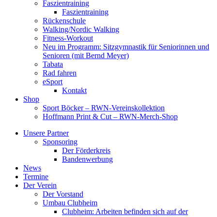
Faszientraining
Faszientraining
Rückenschule
Walking/Nordic Walking
Fitness-Workout
Neu im Programm: Sitzgymnastik für Seniorinnen und
Senioren (mit Bernd Meyer)
Tabata
Rad fahren
eSport
Kontakt
Shop
Sport Böcker – RWN-Vereinskollektion
Hoffmann Print & Cut – RWN-Merch-Shop
Unsere Partner
Sponsoring
Der Förderkreis
Bandenwerbung
News
Termine
Der Verein
Der Vorstand
Umbau Clubheim
Clubheim: Arbeiten befinden sich auf der