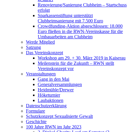
Renovierung/Sanierung Clubheim – Startschuss
erfolgt
Sparkassenstiftung unterstützt
Clubheimsanierung mit 7.500 Euro
Crowdfunding-Aktion abgeschlossen: 18.000
Euro fließen in die RWN-Vereinskasse für die
Umbauarbeiten am Clubheim
Werde Mitglied
Satzung
Das Vereinskonzept
Workshop am 29. + 30. März 2019 in Kaiserau
Meilenstein für die Zukunft – RWN stellt
Vereinskonzept vor
Veranstaltungen
Gang in den Mai
Generalversammlungen
Heidmühle/Drewer
Höketurnier
Laubaktionen
Datenschutzerklärung
Formulare
Schutzkonzept Sexualisierte Gewalt
Geschichte
100 Jahre RWN im Jahr 2023