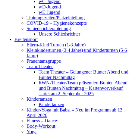
wC-Jugend
wD-Jugend
wE-Jugend
Trainingszeiten/Platzeinteilung
COVID-19 – Hygienekonzepte
Schiedsrichterabteilung
Unsere Schiedsrichter
Breitensport
Eltern-Kind Turnen (1-3 Jahre)
Kleinkinderturnen (3-4 Jahre) und Kinderturnen (5-6
Jahre)
Frauentanzgruppe
Team Theater
Team Theater – Gelungener Bunter Abend und
Bunter Nachmittag
RWN-Theater-Team präsentiert Bunten Abend
und Bunten Nachmittag – Kartenvorverkauf
startet am 2. September 2025
Kindertanzen
Kindertanzen
Kinder-Yoga mit Babsi – Neu im Programm ab 13.
April 2026
Fitness – Dance
Body-Workout
Yoga