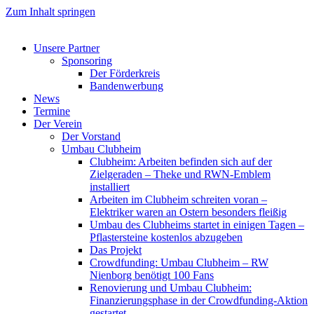
Zum Inhalt springen
Unsere Partner
Sponsoring
Der Förderkreis
Bandenwerbung
News
Termine
Der Verein
Der Vorstand
Umbau Clubheim
Clubheim: Arbeiten befinden sich auf der
Zielgeraden – Theke und RWN-Emblem
installiert
Arbeiten im Clubheim schreiten voran –
Elektriker waren an Ostern besonders fleißig
Umbau des Clubheims startet in einigen Tagen –
Pflastersteine kostenlos abzugeben
Das Projekt
Crowdfunding: Umbau Clubheim – RW
Nienborg benötigt 100 Fans
Renovierung und Umbau Clubheim:
Finanzierungsphase in der Crowdfunding-Aktion
gestartet