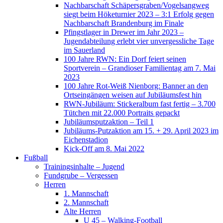
Nachbarschaft Schäpersgraben/Vogelsangweg
siegt beim Höketurnier 2023 – 3:1 Erfolg gegen
Nachbarschaft Brandenburg im Finale
Pfingstlager in Drewer im Jahr 2023 –
Jugendabteilung erlebt vier unvergessliche Tage
im Sauerland
100 Jahre RWN: Ein Dorf feiert seinen
Sportverein – Grandioser Familientag am 7. Mai
2023
100 Jahre Rot-Weiß Nienborg: Banner an den
Ortseingängen weisen auf Jubiläumsfest hin
RWN-Jubiläum: Stickeralbum fast fertig – 3.700
Tütchen mit 22.000 Portraits gepackt
Jubiläumsputzaktion – Teil 1
Jubiläums-Putzaktion am 15. + 29. April 2023 im
Eichenstadion
Kick-Off am 8. Mai 2022
Fußball
Trainingsinhalte – Jugend
Fundgrube – Vergessen
Herren
1. Mannschaft
2. Mannschaft
Alte Herren
U 45 – Walking-Football