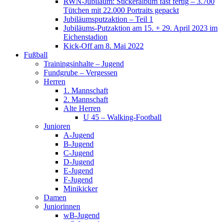
RWN-Jubiläum: Stickeralbum fast fertig – 3.700
Tütchen mit 22.000 Portraits gepackt
Jubiläumsputzaktion – Teil 1
Jubiläums-Putzaktion am 15. + 29. April 2023 im
Eichenstadion
Kick-Off am 8. Mai 2022
Fußball
Trainingsinhalte – Jugend
Fundgrube – Vergessen
Herren
1. Mannschaft
2. Mannschaft
Alte Herren
U 45 – Walking-Football
Junioren
A-Jugend
B-Jugend
C-Jugend
D-Jugend
E-Jugend
F-Jugend
Minikicker
Damen
Juniorinnen
wB-Jugend