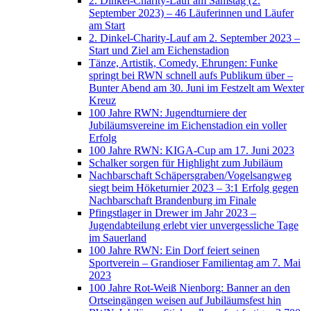
2. Dinkel-Charity-Lauf am Samstag (2.
September 2023) – 46 Läuferinnen und Läufer
am Start
2. Dinkel-Charity-Lauf am 2. September 2023 –
Start und Ziel am Eichenstadion
Tänze, Artistik, Comedy, Ehrungen: Funke
springt bei RWN schnell aufs Publikum über –
Bunter Abend am 30. Juni im Festzelt am Wexter
Kreuz
100 Jahre RWN: Jugendturniere der
Jubiläumsvereine im Eichenstadion ein voller
Erfolg
100 Jahre RWN: KIGA-Cup am 17. Juni 2023
Schalker sorgen für Highlight zum Jubiläum
Nachbarschaft Schäpersgraben/Vogelsangweg
siegt beim Höketurnier 2023 – 3:1 Erfolg gegen
Nachbarschaft Brandenburg im Finale
Pfingstlager in Drewer im Jahr 2023 –
Jugendabteilung erlebt vier unvergessliche Tage
im Sauerland
100 Jahre RWN: Ein Dorf feiert seinen
Sportverein – Grandioser Familientag am 7. Mai
2023
100 Jahre Rot-Weiß Nienborg: Banner an den
Ortseingängen weisen auf Jubiläumsfest hin