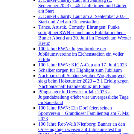
2. Dinkel-Charity-Lauf am Samstag (2.
September 2023) – 46 Läuferinnen und Läufer
am Start
2. Dinkel-Charity-Lauf am 2. September 2023 –
Start und Ziel am Eichenstadion
Tänze, Artistik, Comedy, Ehrungen: Funke
springt bei RWN schnell aufs Publikum über –
Bunter Abend am 30. Juni im Festzelt am Wexter
Kreuz
100 Jahre RWN: Jugendturniere der
Jubiläumsvereine im Eichenstadion ein voller
Erfolg
100 Jahre RWN: KIGA-Cup am 17. Juni 2023
Schalker sorgen für Highlight zum Jubiläum
Nachbarschaft Schäpersgraben/Vogelsangweg
siegt beim Höketurnier 2023 – 3:1 Erfolg gegen
Nachbarschaft Brandenburg im Finale
Pfingstlager in Drewer im Jahr 2023 –
Jugendabteilung erlebt vier unvergessliche Tage
im Sauerland
100 Jahre RWN: Ein Dorf feiert seinen
Sportverein – Grandioser Familientag am 7. Mai
2023
100 Jahre Rot-Weiß Nienborg: Banner an den
Ortseingängen weisen auf Jubiläumsfest hin