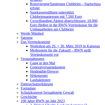
Renovierung/Sanierung Clubheim – Startschuss
erfolgt
Sparkassenstiftung unterstützt
Clubheimsanierung mit 7.500 Euro
Crowdfunding-Aktion abgeschlossen: 18.000
Euro fließen in die RWN-Vereinskasse für die
Umbauarbeiten am Clubheim
Werde Mitglied
Satzung
Das Vereinskonzept
Workshop am 29. + 30. März 2019 in Kaiserau
Meilenstein für die Zukunft – RWN stellt
Vereinskonzept vor
Veranstaltungen
Gang in den Mai
Generalversammlungen
Heidmühle/Drewer
Höketurnier
Laubaktionen
Datenschutzerklärung
Formulare
Schutzkonzept Sexualisierte Gewalt
Geschichte
100 Jahre RWN im Jahr 2023