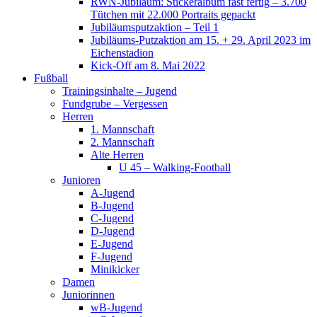
RWN-Jubiläum: Stickeralbum fast fertig – 3.700
Tütchen mit 22.000 Portraits gepackt
Jubiläumsputzaktion – Teil 1
Jubiläums-Putzaktion am 15. + 29. April 2023 im
Eichenstadion
Kick-Off am 8. Mai 2022
Fußball
Trainingsinhalte – Jugend
Fundgrube – Vergessen
Herren
1. Mannschaft
2. Mannschaft
Alte Herren
U 45 – Walking-Football
Junioren
A-Jugend
B-Jugend
C-Jugend
D-Jugend
E-Jugend
F-Jugend
Minikicker
Damen
Juniorinnen
wB-Jugend