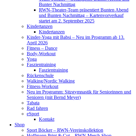
Bunter Nachmittag
RWN-Theater-Team präsentiert Bunten Abend
und Bunten Nachmittag – Kartenvorverkauf
startet am 2. September 2025
Kindertanzen
Kindertanzen
Kinder-Yoga mit Babsi – Neu im Programm ab 13.
April 2026
Fitness – Dance
Body-Workout
Yoga
Faszientraining
Faszientraining
Rückenschule
Walking/Nordic Walking
Fitness-Workout
Neu im Programm: Sitzgymnastik für Seniorinnen und
Senioren (mit Bernd Meyer)
Tabata
Rad fahren
eSport
Kontakt
Shop
Sport Böcker – RWN-Vereinskollektion
Hoffmann Print & Cut – RWN-Merch-Shop