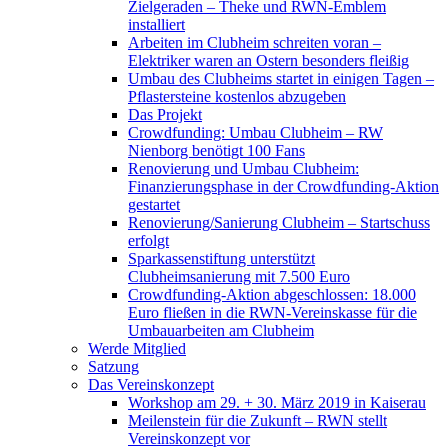
Zielgeraden – Theke und RWN-Emblem
installiert
Arbeiten im Clubheim schreiten voran –
Elektriker waren an Ostern besonders fleißig
Umbau des Clubheims startet in einigen Tagen –
Pflastersteine kostenlos abzugeben
Das Projekt
Crowdfunding: Umbau Clubheim – RW
Nienborg benötigt 100 Fans
Renovierung und Umbau Clubheim:
Finanzierungsphase in der Crowdfunding-Aktion
gestartet
Renovierung/Sanierung Clubheim – Startschuss
erfolgt
Sparkassenstiftung unterstützt
Clubheimsanierung mit 7.500 Euro
Crowdfunding-Aktion abgeschlossen: 18.000
Euro fließen in die RWN-Vereinskasse für die
Umbauarbeiten am Clubheim
Werde Mitglied
Satzung
Das Vereinskonzept
Workshop am 29. + 30. März 2019 in Kaiserau
Meilenstein für die Zukunft – RWN stellt
Vereinskonzept vor