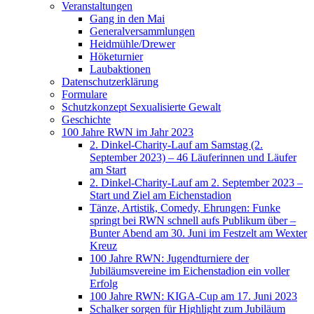
Veranstaltungen
Gang in den Mai
Generalversammlungen
Heidmühle/Drewer
Höketurnier
Laubaktionen
Datenschutzerklärung
Formulare
Schutzkonzept Sexualisierte Gewalt
Geschichte
100 Jahre RWN im Jahr 2023
2. Dinkel-Charity-Lauf am Samstag (2.
September 2023) – 46 Läuferinnen und Läufer
am Start
2. Dinkel-Charity-Lauf am 2. September 2023 –
Start und Ziel am Eichenstadion
Tänze, Artistik, Comedy, Ehrungen: Funke
springt bei RWN schnell aufs Publikum über –
Bunter Abend am 30. Juni im Festzelt am Wexter
Kreuz
100 Jahre RWN: Jugendturniere der
Jubiläumsvereine im Eichenstadion ein voller
Erfolg
100 Jahre RWN: KIGA-Cup am 17. Juni 2023
Schalker sorgen für Highlight zum Jubiläum