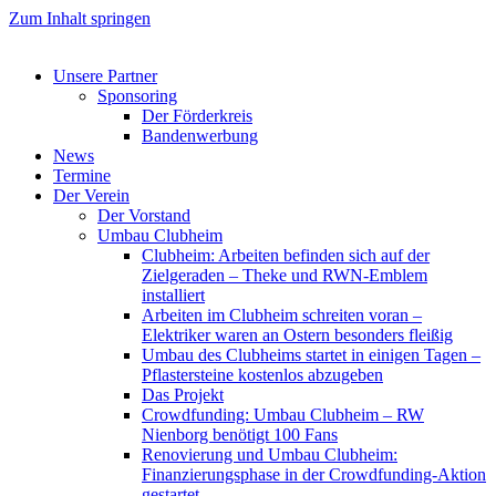
Zum Inhalt springen
Unsere Partner
Sponsoring
Der Förderkreis
Bandenwerbung
News
Termine
Der Verein
Der Vorstand
Umbau Clubheim
Clubheim: Arbeiten befinden sich auf der
Zielgeraden – Theke und RWN-Emblem
installiert
Arbeiten im Clubheim schreiten voran –
Elektriker waren an Ostern besonders fleißig
Umbau des Clubheims startet in einigen Tagen –
Pflastersteine kostenlos abzugeben
Das Projekt
Crowdfunding: Umbau Clubheim – RW
Nienborg benötigt 100 Fans
Renovierung und Umbau Clubheim:
Finanzierungsphase in der Crowdfunding-Aktion
gestartet