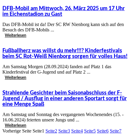
DFB-Mobil am Mittwoch, 26. März 2025 um 17 Uhr
im Eichenstadion zu Gast
Das DFB-Mobil ist da! Der SC RW Nienborg kann sich auf den
Besuch des DFB-Mobils ...
Weiterlesen
Fußballherz was willst du mehr!!!? Kinderfestivals
beim SC Rot-Weiß Nienborg sorgen für volles Haus!
Am Samstag Morgen (28.09.2024) fanden auf Platz 1 das
Kinderfestival der G-Jugend und auf Platz 2 ...
Weiterlesen
Strahlende Gesichter beim Saisonabschluss der F-
Jugend / Ausflug in einer anderen Sportart sorgt für
eine Menge Spaß
Am Samstag und Sonntag des vergangenen Wochenendes (15. -
16.06.2024) feierten unsere Jungs und ...
Weiterlesen
Vorherige Seite
Seite
1
Seite
2
Seite
3
Seite
4
Seite
5
Seite
6
Seite
7