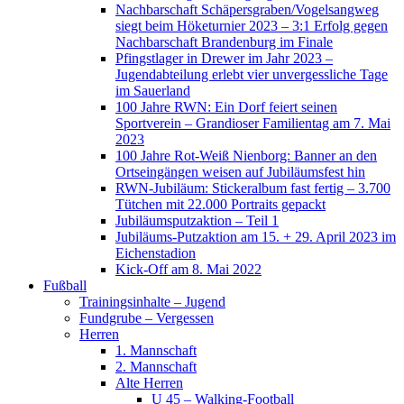
Nachbarschaft Schäpersgraben/Vogelsangweg
siegt beim Höketurnier 2023 – 3:1 Erfolg gegen
Nachbarschaft Brandenburg im Finale
Pfingstlager in Drewer im Jahr 2023 –
Jugendabteilung erlebt vier unvergessliche Tage
im Sauerland
100 Jahre RWN: Ein Dorf feiert seinen
Sportverein – Grandioser Familientag am 7. Mai
2023
100 Jahre Rot-Weiß Nienborg: Banner an den
Ortseingängen weisen auf Jubiläumsfest hin
RWN-Jubiläum: Stickeralbum fast fertig – 3.700
Tütchen mit 22.000 Portraits gepackt
Jubiläumsputzaktion – Teil 1
Jubiläums-Putzaktion am 15. + 29. April 2023 im
Eichenstadion
Kick-Off am 8. Mai 2022
Fußball
Trainingsinhalte – Jugend
Fundgrube – Vergessen
Herren
1. Mannschaft
2. Mannschaft
Alte Herren
U 45 – Walking-Football