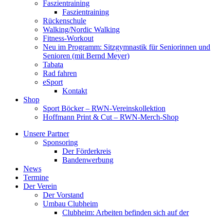
Faszientraining
Faszientraining
Rückenschule
Walking/Nordic Walking
Fitness-Workout
Neu im Programm: Sitzgymnastik für Seniorinnen und
Senioren (mit Bernd Meyer)
Tabata
Rad fahren
eSport
Kontakt
Shop
Sport Böcker – RWN-Vereinskollektion
Hoffmann Print & Cut – RWN-Merch-Shop
Unsere Partner
Sponsoring
Der Förderkreis
Bandenwerbung
News
Termine
Der Verein
Der Vorstand
Umbau Clubheim
Clubheim: Arbeiten befinden sich auf der