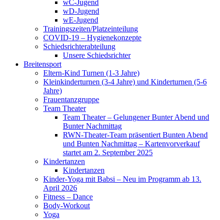
wC-Jugend
wD-Jugend
wE-Jugend
Trainingszeiten/Platzeinteilung
COVID-19 – Hygienekonzepte
Schiedsrichterabteilung
Unsere Schiedsrichter
Breitensport
Eltern-Kind Turnen (1-3 Jahre)
Kleinkinderturnen (3-4 Jahre) und Kinderturnen (5-6
Jahre)
Frauentanzgruppe
Team Theater
Team Theater – Gelungener Bunter Abend und
Bunter Nachmittag
RWN-Theater-Team präsentiert Bunten Abend
und Bunten Nachmittag – Kartenvorverkauf
startet am 2. September 2025
Kindertanzen
Kindertanzen
Kinder-Yoga mit Babsi – Neu im Programm ab 13.
April 2026
Fitness – Dance
Body-Workout
Yoga