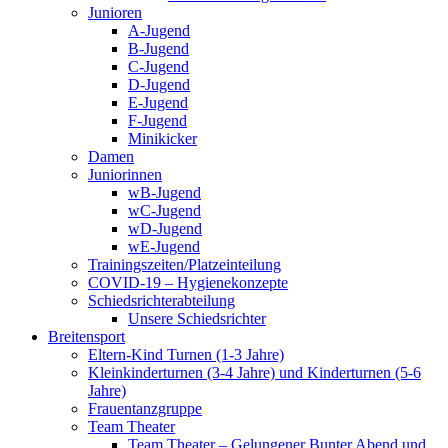
Junioren
A-Jugend
B-Jugend
C-Jugend
D-Jugend
E-Jugend
F-Jugend
Minikicker
Damen
Juniorinnen
wB-Jugend
wC-Jugend
wD-Jugend
wE-Jugend
Trainingszeiten/Platzeinteilung
COVID-19 – Hygienekonzepte
Schiedsrichterabteilung
Unsere Schiedsrichter
Breitensport
Eltern-Kind Turnen (1-3 Jahre)
Kleinkinderturnen (3-4 Jahre) und Kinderturnen (5-6
Jahre)
Frauentanzgruppe
Team Theater
Team Theater – Gelungener Bunter Abend und