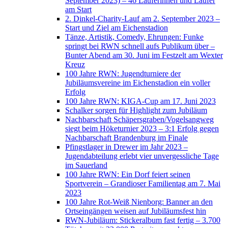
September 2023) – 46 Läuferinnen und Läufer
am Start
2. Dinkel-Charity-Lauf am 2. September 2023 –
Start und Ziel am Eichenstadion
Tänze, Artistik, Comedy, Ehrungen: Funke
springt bei RWN schnell aufs Publikum über –
Bunter Abend am 30. Juni im Festzelt am Wexter
Kreuz
100 Jahre RWN: Jugendturniere der
Jubiläumsvereine im Eichenstadion ein voller
Erfolg
100 Jahre RWN: KIGA-Cup am 17. Juni 2023
Schalker sorgen für Highlight zum Jubiläum
Nachbarschaft Schäpersgraben/Vogelsangweg
siegt beim Höketurnier 2023 – 3:1 Erfolg gegen
Nachbarschaft Brandenburg im Finale
Pfingstlager in Drewer im Jahr 2023 –
Jugendabteilung erlebt vier unvergessliche Tage
im Sauerland
100 Jahre RWN: Ein Dorf feiert seinen
Sportverein – Grandioser Familientag am 7. Mai
2023
100 Jahre Rot-Weiß Nienborg: Banner an den
Ortseingängen weisen auf Jubiläumsfest hin
RWN-Jubiläum: Stickeralbum fast fertig – 3.700