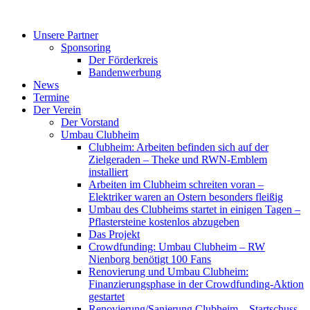
Zum
Inhalt
Unsere Partner
springen
Sponsoring
Der Förderkreis
Bandenwerbung
News
Termine
Der Verein
Der Vorstand
Umbau Clubheim
Clubheim: Arbeiten befinden sich auf der
Zielgeraden – Theke und RWN-Emblem
installiert
Arbeiten im Clubheim schreiten voran –
Elektriker waren an Ostern besonders fleißig
Umbau des Clubheims startet in einigen Tagen –
Pflastersteine kostenlos abzugeben
Das Projekt
Crowdfunding: Umbau Clubheim – RW
Nienborg benötigt 100 Fans
Renovierung und Umbau Clubheim:
Finanzierungsphase in der Crowdfunding-Aktion
gestartet
Renovierung/Sanierung Clubheim – Startschuss