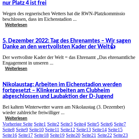
nur Platz 4 ist frei
Wegen des regnerischen Wetters hat die RWN-Platzkommissio
beschlossen, dass im Eichenstadion ...
Weiterlesen
5. Dezember 2022: Tag des Ehrenamtes – Wir sagen
Danke an den wertvollsten Kader der Welt👍
Der wertvollste Kader der Welt = das Ehrenamt „Das ehrenamtliche
Engagement in unseren ...
Weiterlesen
Nikolaustag: Arbeiten im Eichenstadion werden
fortgesetzt – Klinkerarbeiten am Clubheim
abgeschlossen und Laubaktion der D-Jugend
Bei kaltem Winterwetter waren am Nikolaustag (3. Dezember)
wieder zahlreiche freiwilliger ...
Weiterlesen
Vorherige Seite
Seite
1
Seite
2
Seite
3
Seite
4
Seite
5
Seite
6
Seite
7
Seite
8
Seite
9
Seite
10
Seite
11
Seite
12
Seite
13
Seite
14
Seite
15
Seite
16
Seite
17
Seite
18
Seite
19
Seite
20
Seite
21
Seite
22
Seite
23