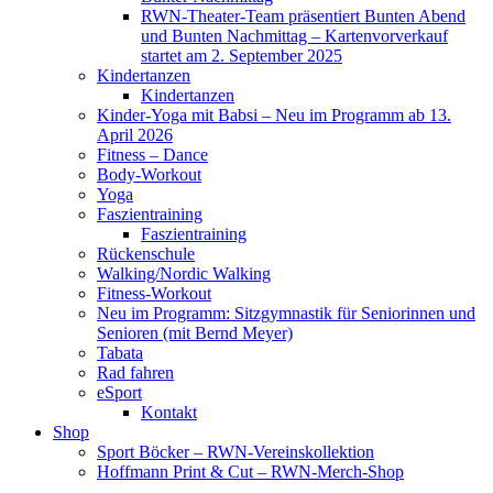
RWN-Theater-Team präsentiert Bunten Abend
und Bunten Nachmittag – Kartenvorverkauf
startet am 2. September 2025
Kindertanzen
Kindertanzen
Kinder-Yoga mit Babsi – Neu im Programm ab 13.
April 2026
Fitness – Dance
Body-Workout
Yoga
Faszientraining
Faszientraining
Rückenschule
Walking/Nordic Walking
Fitness-Workout
Neu im Programm: Sitzgymnastik für Seniorinnen und
Senioren (mit Bernd Meyer)
Tabata
Rad fahren
eSport
Kontakt
Shop
Sport Böcker – RWN-Vereinskollektion
Hoffmann Print & Cut – RWN-Merch-Shop