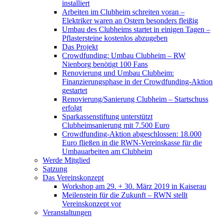
installiert
Arbeiten im Clubheim schreiten voran –
Elektriker waren an Ostern besonders fleißig
Umbau des Clubheims startet in einigen Tagen –
Pflastersteine kostenlos abzugeben
Das Projekt
Crowdfunding: Umbau Clubheim – RW
Nienborg benötigt 100 Fans
Renovierung und Umbau Clubheim:
Finanzierungsphase in der Crowdfunding-Aktion
gestartet
Renovierung/Sanierung Clubheim – Startschuss
erfolgt
Sparkassenstiftung unterstützt
Clubheimsanierung mit 7.500 Euro
Crowdfunding-Aktion abgeschlossen: 18.000
Euro fließen in die RWN-Vereinskasse für die
Umbauarbeiten am Clubheim
Werde Mitglied
Satzung
Das Vereinskonzept
Workshop am 29. + 30. März 2019 in Kaiserau
Meilenstein für die Zukunft – RWN stellt
Vereinskonzept vor
Veranstaltungen