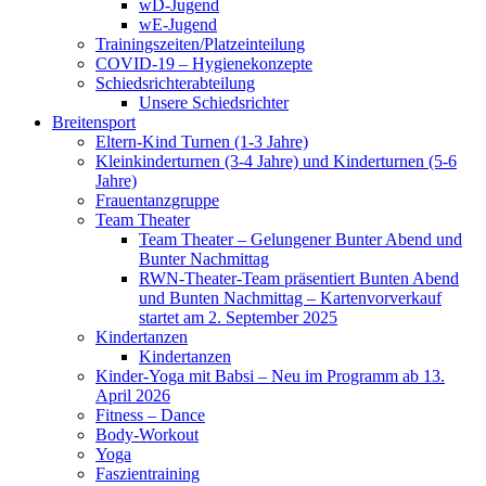
wD-Jugend
wE-Jugend
Trainingszeiten/Platzeinteilung
COVID-19 – Hygienekonzepte
Schiedsrichterabteilung
Unsere Schiedsrichter
Breitensport
Eltern-Kind Turnen (1-3 Jahre)
Kleinkinderturnen (3-4 Jahre) und Kinderturnen (5-6
Jahre)
Frauentanzgruppe
Team Theater
Team Theater – Gelungener Bunter Abend und
Bunter Nachmittag
RWN-Theater-Team präsentiert Bunten Abend
und Bunten Nachmittag – Kartenvorverkauf
startet am 2. September 2025
Kindertanzen
Kindertanzen
Kinder-Yoga mit Babsi – Neu im Programm ab 13.
April 2026
Fitness – Dance
Body-Workout
Yoga
Faszientraining