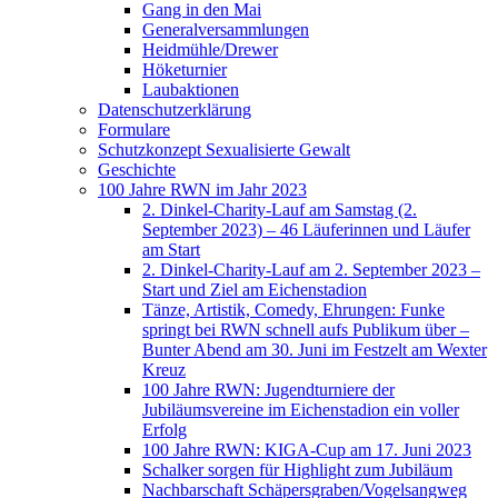
Gang in den Mai
Generalversammlungen
Heidmühle/Drewer
Höketurnier
Laubaktionen
Datenschutzerklärung
Formulare
Schutzkonzept Sexualisierte Gewalt
Geschichte
100 Jahre RWN im Jahr 2023
2. Dinkel-Charity-Lauf am Samstag (2.
September 2023) – 46 Läuferinnen und Läufer
am Start
2. Dinkel-Charity-Lauf am 2. September 2023 –
Start und Ziel am Eichenstadion
Tänze, Artistik, Comedy, Ehrungen: Funke
springt bei RWN schnell aufs Publikum über –
Bunter Abend am 30. Juni im Festzelt am Wexter
Kreuz
100 Jahre RWN: Jugendturniere der
Jubiläumsvereine im Eichenstadion ein voller
Erfolg
100 Jahre RWN: KIGA-Cup am 17. Juni 2023
Schalker sorgen für Highlight zum Jubiläum
Nachbarschaft Schäpersgraben/Vogelsangweg