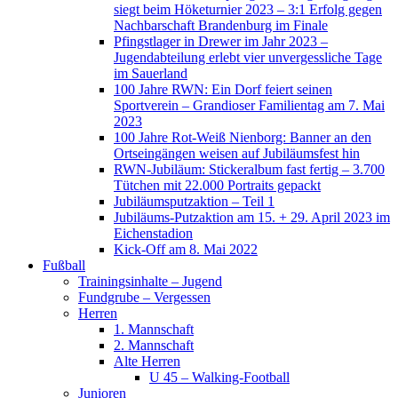
siegt beim Höketurnier 2023 – 3:1 Erfolg gegen
Nachbarschaft Brandenburg im Finale
Pfingstlager in Drewer im Jahr 2023 –
Jugendabteilung erlebt vier unvergessliche Tage
im Sauerland
100 Jahre RWN: Ein Dorf feiert seinen
Sportverein – Grandioser Familientag am 7. Mai
2023
100 Jahre Rot-Weiß Nienborg: Banner an den
Ortseingängen weisen auf Jubiläumsfest hin
RWN-Jubiläum: Stickeralbum fast fertig – 3.700
Tütchen mit 22.000 Portraits gepackt
Jubiläumsputzaktion – Teil 1
Jubiläums-Putzaktion am 15. + 29. April 2023 im
Eichenstadion
Kick-Off am 8. Mai 2022
Fußball
Trainingsinhalte – Jugend
Fundgrube – Vergessen
Herren
1. Mannschaft
2. Mannschaft
Alte Herren
U 45 – Walking-Football
Junioren