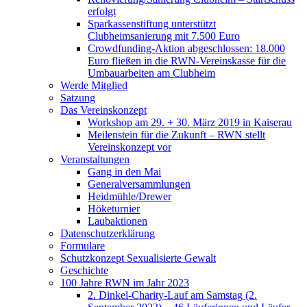
erfolgt
Sparkassenstiftung unterstützt
Clubheimsanierung mit 7.500 Euro
Crowdfunding-Aktion abgeschlossen: 18.000
Euro fließen in die RWN-Vereinskasse für die
Umbauarbeiten am Clubheim
Werde Mitglied
Satzung
Das Vereinskonzept
Workshop am 29. + 30. März 2019 in Kaiserau
Meilenstein für die Zukunft – RWN stellt
Vereinskonzept vor
Veranstaltungen
Gang in den Mai
Generalversammlungen
Heidmühle/Drewer
Höketurnier
Laubaktionen
Datenschutzerklärung
Formulare
Schutzkonzept Sexualisierte Gewalt
Geschichte
100 Jahre RWN im Jahr 2023
2. Dinkel-Charity-Lauf am Samstag (2.