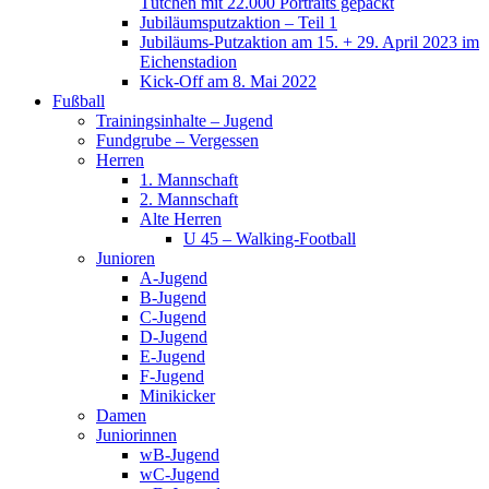
Tütchen mit 22.000 Portraits gepackt
Jubiläumsputzaktion – Teil 1
Jubiläums-Putzaktion am 15. + 29. April 2023 im
Eichenstadion
Kick-Off am 8. Mai 2022
Fußball
Trainingsinhalte – Jugend
Fundgrube – Vergessen
Herren
1. Mannschaft
2. Mannschaft
Alte Herren
U 45 – Walking-Football
Junioren
A-Jugend
B-Jugend
C-Jugend
D-Jugend
E-Jugend
F-Jugend
Minikicker
Damen
Juniorinnen
wB-Jugend
wC-Jugend