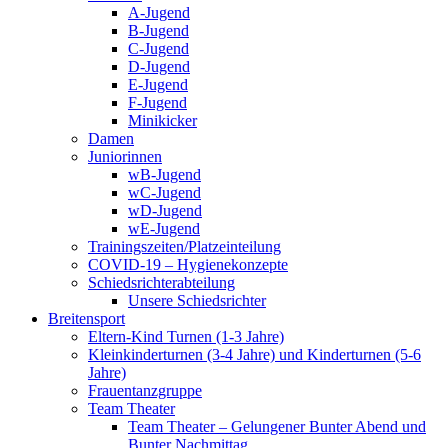
A-Jugend
B-Jugend
C-Jugend
D-Jugend
E-Jugend
F-Jugend
Minikicker
Damen
Juniorinnen
wB-Jugend
wC-Jugend
wD-Jugend
wE-Jugend
Trainingszeiten/Platzeinteilung
COVID-19 – Hygienekonzepte
Schiedsrichterabteilung
Unsere Schiedsrichter
Breitensport
Eltern-Kind Turnen (1-3 Jahre)
Kleinkinderturnen (3-4 Jahre) und Kinderturnen (5-6
Jahre)
Frauentanzgruppe
Team Theater
Team Theater – Gelungener Bunter Abend und
Bunter Nachmittag