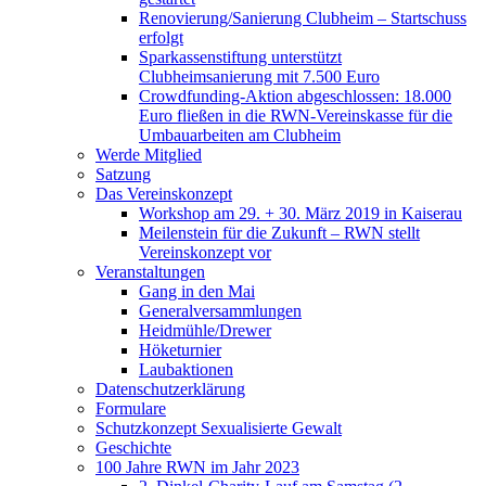
Renovierung/Sanierung Clubheim – Startschuss
erfolgt
Sparkassenstiftung unterstützt
Clubheimsanierung mit 7.500 Euro
Crowdfunding-Aktion abgeschlossen: 18.000
Euro fließen in die RWN-Vereinskasse für die
Umbauarbeiten am Clubheim
Werde Mitglied
Satzung
Das Vereinskonzept
Workshop am 29. + 30. März 2019 in Kaiserau
Meilenstein für die Zukunft – RWN stellt
Vereinskonzept vor
Veranstaltungen
Gang in den Mai
Generalversammlungen
Heidmühle/Drewer
Höketurnier
Laubaktionen
Datenschutzerklärung
Formulare
Schutzkonzept Sexualisierte Gewalt
Geschichte
100 Jahre RWN im Jahr 2023