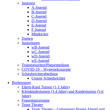
Junioren
A-Jugend
B-Jugend
C-Jugend
D-Jugend
E-Jugend
F-Jugend
Minikicker
Damen
Juniorinnen
wB-Jugend
wC-Jugend
wD-Jugend
wE-Jugend
Trainingszeiten/Platzeinteilung
COVID-19 – Hygienekonzepte
Schiedsrichterabteilung
Unsere Schiedsrichter
Breitensport
Eltern-Kind Turnen (1-3 Jahre)
Kleinkinderturnen (3-4 Jahre) und Kinderturnen (5-6
Jahre)
Frauentanzgruppe
Team Theater
Team Theater – Gelungener Bunter Abend und