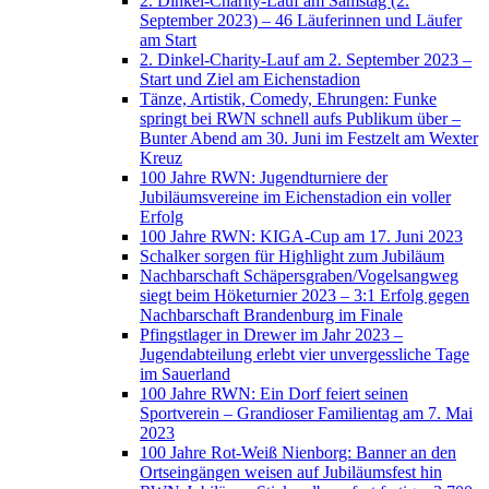
2. Dinkel-Charity-Lauf am Samstag (2.
September 2023) – 46 Läuferinnen und Läufer
am Start
2. Dinkel-Charity-Lauf am 2. September 2023 –
Start und Ziel am Eichenstadion
Tänze, Artistik, Comedy, Ehrungen: Funke
springt bei RWN schnell aufs Publikum über –
Bunter Abend am 30. Juni im Festzelt am Wexter
Kreuz
100 Jahre RWN: Jugendturniere der
Jubiläumsvereine im Eichenstadion ein voller
Erfolg
100 Jahre RWN: KIGA-Cup am 17. Juni 2023
Schalker sorgen für Highlight zum Jubiläum
Nachbarschaft Schäpersgraben/Vogelsangweg
siegt beim Höketurnier 2023 – 3:1 Erfolg gegen
Nachbarschaft Brandenburg im Finale
Pfingstlager in Drewer im Jahr 2023 –
Jugendabteilung erlebt vier unvergessliche Tage
im Sauerland
100 Jahre RWN: Ein Dorf feiert seinen
Sportverein – Grandioser Familientag am 7. Mai
2023
100 Jahre Rot-Weiß Nienborg: Banner an den
Ortseingängen weisen auf Jubiläumsfest hin