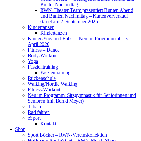
Bunter Nachmittag
RWN-Theater-Team präsentiert Bunten Abend
und Bunten Nachmittag – Kartenvorverkauf
startet am 2. September 2025
Kindertanzen
Kindertanzen
Kinder-Yoga mit Babsi – Neu im Programm ab 13.
April 2026
Fitness – Dance
Body-Workout
Yoga
Faszientraining
Faszientraining
Rückenschule
Walking/Nordic Walking
Fitness-Workout
Neu im Programm: Sitzgymnastik für Seniorinnen und
Senioren (mit Bernd Meyer)
Tabata
Rad fahren
eSport
Kontakt
Shop
Sport Böcker – RWN-Vereinskollektion
Hoffmann Print & Cut – RWN-Merch-Shop