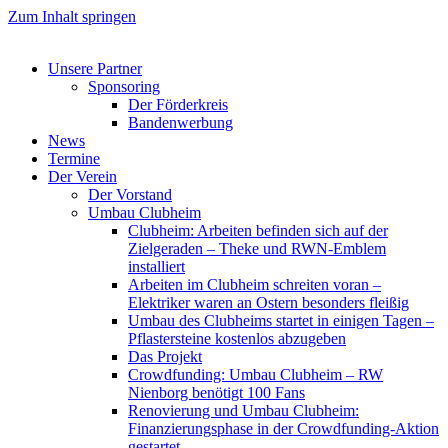
Zum Inhalt springen
Unsere Partner
Sponsoring
Der Förderkreis
Bandenwerbung
News
Termine
Der Verein
Der Vorstand
Umbau Clubheim
Clubheim: Arbeiten befinden sich auf der
Zielgeraden – Theke und RWN-Emblem
installiert
Arbeiten im Clubheim schreiten voran –
Elektriker waren an Ostern besonders fleißig
Umbau des Clubheims startet in einigen Tagen –
Pflastersteine kostenlos abzugeben
Das Projekt
Crowdfunding: Umbau Clubheim – RW
Nienborg benötigt 100 Fans
Renovierung und Umbau Clubheim:
Finanzierungsphase in der Crowdfunding-Aktion
gestartet