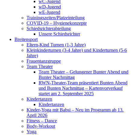
wC-Jugend
wD-Jugend
wE-Jugend
Trainingszeiten/Platzeinteilung
COVID-19 – Hygienekonzepte
Schiedsrichterabteilung
Unsere Schiedsrichter
Breitensport
Eltern-Kind Turnen (1-3 Jahre)
Kleinkinderturnen (3-4 Jahre) und Kinderturnen (5-6
Jahre)
Frauentanzgruppe
Team Theater
Team Theater – Gelungener Bunter Abend und
Bunter Nachmittag
RWN-Theater-Team präsentiert Bunten Abend
und Bunten Nachmittag – Kartenvorverkauf
startet am 2. September 2025
Kindertanzen
Kindertanzen
Kinder-Yoga mit Babsi – Neu im Programm ab 13.
April 2026
Fitness – Dance
Body-Workout
Yoga