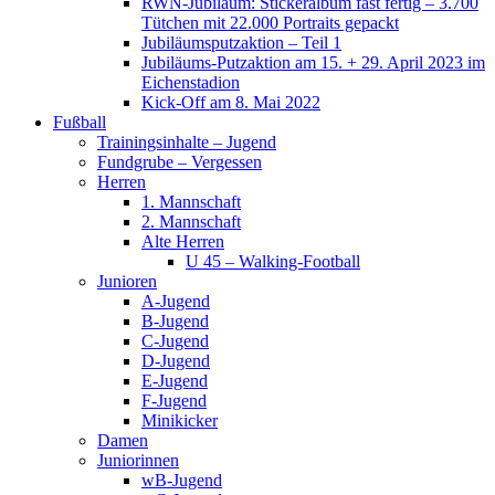
RWN-Jubiläum: Stickeralbum fast fertig – 3.700
Tütchen mit 22.000 Portraits gepackt
Jubiläumsputzaktion – Teil 1
Jubiläums-Putzaktion am 15. + 29. April 2023 im
Eichenstadion
Kick-Off am 8. Mai 2022
Fußball
Trainingsinhalte – Jugend
Fundgrube – Vergessen
Herren
1. Mannschaft
2. Mannschaft
Alte Herren
U 45 – Walking-Football
Junioren
A-Jugend
B-Jugend
C-Jugend
D-Jugend
E-Jugend
F-Jugend
Minikicker
Damen
Juniorinnen
wB-Jugend