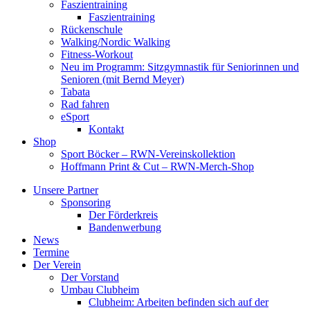
Faszientraining
Faszientraining
Rückenschule
Walking/Nordic Walking
Fitness-Workout
Neu im Programm: Sitzgymnastik für Seniorinnen und
Senioren (mit Bernd Meyer)
Tabata
Rad fahren
eSport
Kontakt
Shop
Sport Böcker – RWN-Vereinskollektion
Hoffmann Print & Cut – RWN-Merch-Shop
Unsere Partner
Sponsoring
Der Förderkreis
Bandenwerbung
News
Termine
Der Verein
Der Vorstand
Umbau Clubheim
Clubheim: Arbeiten befinden sich auf der