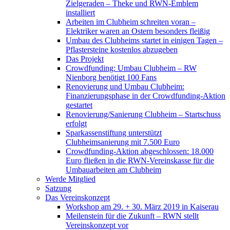
Zielgeraden – Theke und RWN-Emblem
installiert
Arbeiten im Clubheim schreiten voran –
Elektriker waren an Ostern besonders fleißig
Umbau des Clubheims startet in einigen Tagen –
Pflastersteine kostenlos abzugeben
Das Projekt
Crowdfunding: Umbau Clubheim – RW
Nienborg benötigt 100 Fans
Renovierung und Umbau Clubheim:
Finanzierungsphase in der Crowdfunding-Aktion
gestartet
Renovierung/Sanierung Clubheim – Startschuss
erfolgt
Sparkassenstiftung unterstützt
Clubheimsanierung mit 7.500 Euro
Crowdfunding-Aktion abgeschlossen: 18.000
Euro fließen in die RWN-Vereinskasse für die
Umbauarbeiten am Clubheim
Werde Mitglied
Satzung
Das Vereinskonzept
Workshop am 29. + 30. März 2019 in Kaiserau
Meilenstein für die Zukunft – RWN stellt
Vereinskonzept vor