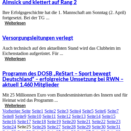
Almsick und klettert auf Rang 2
Ihre Erfolgsgeschichte hat die 1. Mannschaft am Sonntag (2. April)
fortgesetzt. Bei der TG ...
Weiterlesen
Versorgungsleitungen verlegt
Auch technisch auf den aktuellsten Stand wird das Clubheim im
Eichenstadion aufgerüstet. Für ...
Weiterlesen
Programm des DOSB „ReStart – Sport bewegt
Deutschland“ – erfolgreiche Umsetzung bei RWN –
aktuell 1.460 Mitglieder
Mit 25 Millionnen Euro vom Bundesministerium des Innern und für
Heimat wird das Programm ...
Weiterlesen
Vorherige Seite
Seite
1
Seite
2
Seite
3
Seite
4
Seite
5
Seite
6
Seite
7
Seite
8
Seite
9
Seite
10
Seite
11
Seite
12
Seite
13
Seite
14
Seite
15
Seite
16
Seite
17
Seite
18
Seite
19
Seite
20
Seite
21
Seite
22
Seite
23
Seite
24
Seite
25
Seite
26
Seite
27
Seite
28
Seite
29
Seite
30
Seite
31