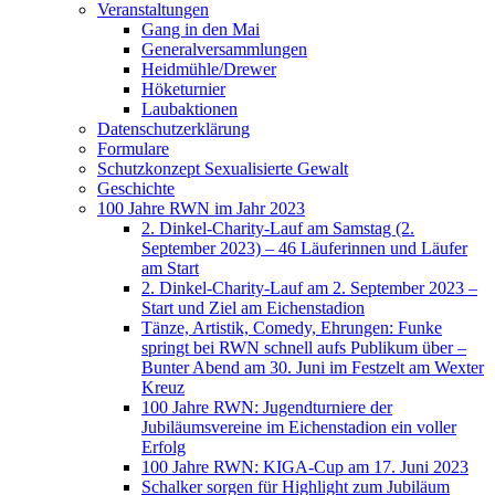
Veranstaltungen
Gang in den Mai
Generalversammlungen
Heidmühle/Drewer
Höketurnier
Laubaktionen
Datenschutzerklärung
Formulare
Schutzkonzept Sexualisierte Gewalt
Geschichte
100 Jahre RWN im Jahr 2023
2. Dinkel-Charity-Lauf am Samstag (2.
September 2023) – 46 Läuferinnen und Läufer
am Start
2. Dinkel-Charity-Lauf am 2. September 2023 –
Start und Ziel am Eichenstadion
Tänze, Artistik, Comedy, Ehrungen: Funke
springt bei RWN schnell aufs Publikum über –
Bunter Abend am 30. Juni im Festzelt am Wexter
Kreuz
100 Jahre RWN: Jugendturniere der
Jubiläumsvereine im Eichenstadion ein voller
Erfolg
100 Jahre RWN: KIGA-Cup am 17. Juni 2023
Schalker sorgen für Highlight zum Jubiläum