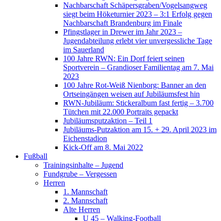
Nachbarschaft Schäpersgraben/Vogelsangweg
siegt beim Höketurnier 2023 – 3:1 Erfolg gegen
Nachbarschaft Brandenburg im Finale
Pfingstlager in Drewer im Jahr 2023 –
Jugendabteilung erlebt vier unvergessliche Tage
im Sauerland
100 Jahre RWN: Ein Dorf feiert seinen
Sportverein – Grandioser Familientag am 7. Mai
2023
100 Jahre Rot-Weiß Nienborg: Banner an den
Ortseingängen weisen auf Jubiläumsfest hin
RWN-Jubiläum: Stickeralbum fast fertig – 3.700
Tütchen mit 22.000 Portraits gepackt
Jubiläumsputzaktion – Teil 1
Jubiläums-Putzaktion am 15. + 29. April 2023 im
Eichenstadion
Kick-Off am 8. Mai 2022
Fußball
Trainingsinhalte – Jugend
Fundgrube – Vergessen
Herren
1. Mannschaft
2. Mannschaft
Alte Herren
U 45 – Walking-Football