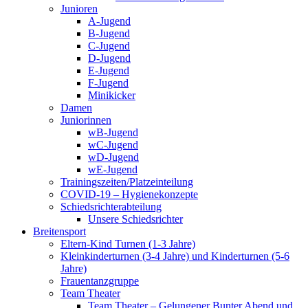
Junioren
A-Jugend
B-Jugend
C-Jugend
D-Jugend
E-Jugend
F-Jugend
Minikicker
Damen
Juniorinnen
wB-Jugend
wC-Jugend
wD-Jugend
wE-Jugend
Trainingszeiten/Platzeinteilung
COVID-19 – Hygienekonzepte
Schiedsrichterabteilung
Unsere Schiedsrichter
Breitensport
Eltern-Kind Turnen (1-3 Jahre)
Kleinkinderturnen (3-4 Jahre) und Kinderturnen (5-6
Jahre)
Frauentanzgruppe
Team Theater
Team Theater – Gelungener Bunter Abend und