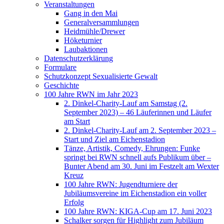
Veranstaltungen
Gang in den Mai
Generalversammlungen
Heidmühle/Drewer
Höketurnier
Laubaktionen
Datenschutzerklärung
Formulare
Schutzkonzept Sexualisierte Gewalt
Geschichte
100 Jahre RWN im Jahr 2023
2. Dinkel-Charity-Lauf am Samstag (2.
September 2023) – 46 Läuferinnen und Läufer
am Start
2. Dinkel-Charity-Lauf am 2. September 2023 –
Start und Ziel am Eichenstadion
Tänze, Artistik, Comedy, Ehrungen: Funke
springt bei RWN schnell aufs Publikum über –
Bunter Abend am 30. Juni im Festzelt am Wexter
Kreuz
100 Jahre RWN: Jugendturniere der
Jubiläumsvereine im Eichenstadion ein voller
Erfolg
100 Jahre RWN: KIGA-Cup am 17. Juni 2023
Schalker sorgen für Highlight zum Jubiläum