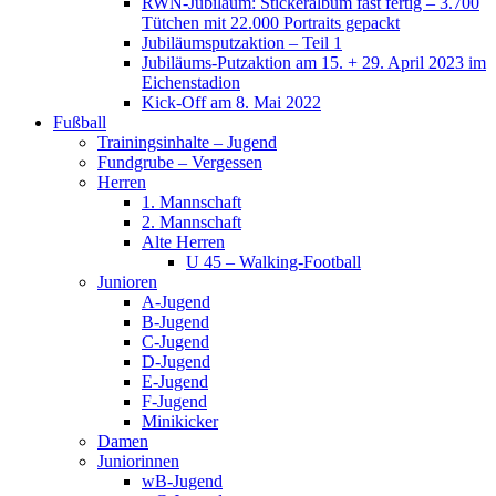
RWN-Jubiläum: Stickeralbum fast fertig – 3.700
Tütchen mit 22.000 Portraits gepackt
Jubiläumsputzaktion – Teil 1
Jubiläums-Putzaktion am 15. + 29. April 2023 im
Eichenstadion
Kick-Off am 8. Mai 2022
Fußball
Trainingsinhalte – Jugend
Fundgrube – Vergessen
Herren
1. Mannschaft
2. Mannschaft
Alte Herren
U 45 – Walking-Football
Junioren
A-Jugend
B-Jugend
C-Jugend
D-Jugend
E-Jugend
F-Jugend
Minikicker
Damen
Juniorinnen
wB-Jugend