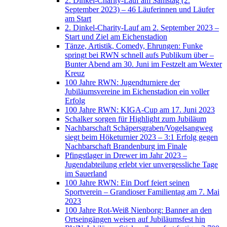
2. Dinkel-Charity-Lauf am Samstag (2.
September 2023) – 46 Läuferinnen und Läufer
am Start
2. Dinkel-Charity-Lauf am 2. September 2023 –
Start und Ziel am Eichenstadion
Tänze, Artistik, Comedy, Ehrungen: Funke
springt bei RWN schnell aufs Publikum über –
Bunter Abend am 30. Juni im Festzelt am Wexter
Kreuz
100 Jahre RWN: Jugendturniere der
Jubiläumsvereine im Eichenstadion ein voller
Erfolg
100 Jahre RWN: KIGA-Cup am 17. Juni 2023
Schalker sorgen für Highlight zum Jubiläum
Nachbarschaft Schäpersgraben/Vogelsangweg
siegt beim Höketurnier 2023 – 3:1 Erfolg gegen
Nachbarschaft Brandenburg im Finale
Pfingstlager in Drewer im Jahr 2023 –
Jugendabteilung erlebt vier unvergessliche Tage
im Sauerland
100 Jahre RWN: Ein Dorf feiert seinen
Sportverein – Grandioser Familientag am 7. Mai
2023
100 Jahre Rot-Weiß Nienborg: Banner an den
Ortseingängen weisen auf Jubiläumsfest hin