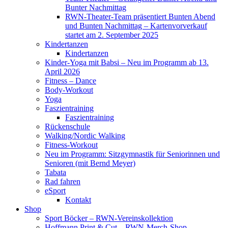
Bunter Nachmittag
RWN-Theater-Team präsentiert Bunten Abend
und Bunten Nachmittag – Kartenvorverkauf
startet am 2. September 2025
Kindertanzen
Kindertanzen
Kinder-Yoga mit Babsi – Neu im Programm ab 13.
April 2026
Fitness – Dance
Body-Workout
Yoga
Faszientraining
Faszientraining
Rückenschule
Walking/Nordic Walking
Fitness-Workout
Neu im Programm: Sitzgymnastik für Seniorinnen und
Senioren (mit Bernd Meyer)
Tabata
Rad fahren
eSport
Kontakt
Shop
Sport Böcker – RWN-Vereinskollektion
Hoffmann Print & Cut – RWN-Merch-Shop