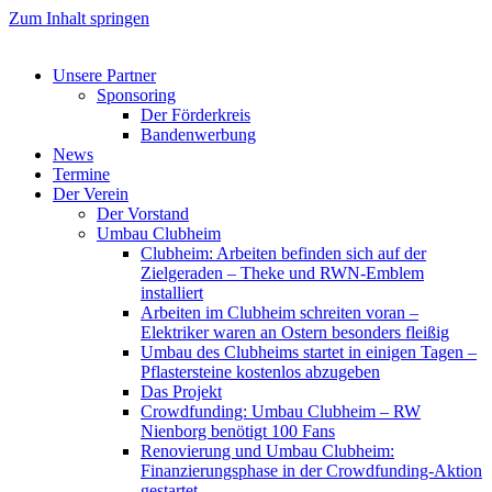
Zum Inhalt springen
Unsere Partner
Sponsoring
Der Förderkreis
Bandenwerbung
News
Termine
Der Verein
Der Vorstand
Umbau Clubheim
Clubheim: Arbeiten befinden sich auf der
Zielgeraden – Theke und RWN-Emblem
installiert
Arbeiten im Clubheim schreiten voran –
Elektriker waren an Ostern besonders fleißig
Umbau des Clubheims startet in einigen Tagen –
Pflastersteine kostenlos abzugeben
Das Projekt
Crowdfunding: Umbau Clubheim – RW
Nienborg benötigt 100 Fans
Renovierung und Umbau Clubheim:
Finanzierungsphase in der Crowdfunding-Aktion
gestartet