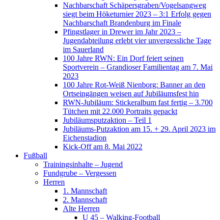
Nachbarschaft Schäpersgraben/Vogelsangweg
siegt beim Höketurnier 2023 – 3:1 Erfolg gegen
Nachbarschaft Brandenburg im Finale
Pfingstlager in Drewer im Jahr 2023 –
Jugendabteilung erlebt vier unvergessliche Tage
im Sauerland
100 Jahre RWN: Ein Dorf feiert seinen
Sportverein – Grandioser Familientag am 7. Mai
2023
100 Jahre Rot-Weiß Nienborg: Banner an den
Ortseingängen weisen auf Jubiläumsfest hin
RWN-Jubiläum: Stickeralbum fast fertig – 3.700
Tütchen mit 22.000 Portraits gepackt
Jubiläumsputzaktion – Teil 1
Jubiläums-Putzaktion am 15. + 29. April 2023 im
Eichenstadion
Kick-Off am 8. Mai 2022
Fußball
Trainingsinhalte – Jugend
Fundgrube – Vergessen
Herren
1. Mannschaft
2. Mannschaft
Alte Herren
U 45 – Walking-Football