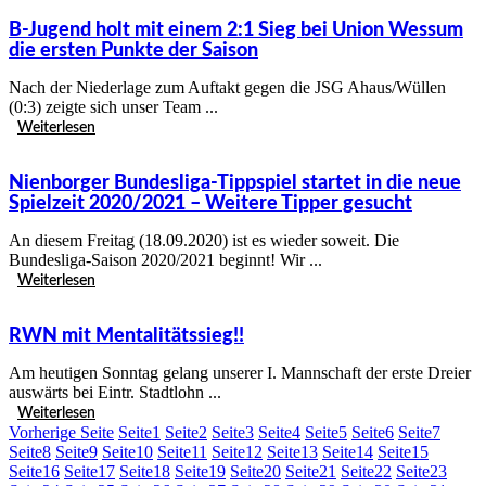
B-Jugend holt mit einem 2:1 Sieg bei Union Wessum
die ersten Punkte der Saison
Nach der Niederlage zum Auftakt gegen die JSG Ahaus/Wüllen
(0:3) zeigte sich unser Team ...
Weiterlesen
Nienborger Bundesliga-Tippspiel startet in die neue
Spielzeit 2020/2021 – Weitere Tipper gesucht
An diesem Freitag (18.09.2020) ist es wieder soweit. Die
Bundesliga-Saison 2020/2021 beginnt! Wir ...
Weiterlesen
RWN mit Mentalitätssieg!!
Am heutigen Sonntag gelang unserer I. Mannschaft der erste Dreier
auswärts bei Eintr. Stadtlohn ...
Weiterlesen
Vorherige Seite
Seite
1
Seite
2
Seite
3
Seite
4
Seite
5
Seite
6
Seite
7
Seite
8
Seite
9
Seite
10
Seite
11
Seite
12
Seite
13
Seite
14
Seite
15
Seite
16
Seite
17
Seite
18
Seite
19
Seite
20
Seite
21
Seite
22
Seite
23