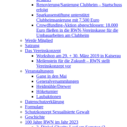
Renovierung/Sanierung Clubheim – Startschuss
erfolgt
Sparkassenstiftung unterstützt
Clubheimsanierung mit 7.500 Euro
Crowdfunding-Aktion abgeschlossen: 18.000
Euro fließen in die RWN-Vereinskasse für die
Umbauarbeiten am Clubheim
Werde Mitglied
Satzung
Das Vereinskonzept
Workshop am 29. + 30. März 2019 in Kaiserau
Meilenstein für die Zukunft – RWN stellt
Vereinskonzept vor
Veranstaltungen
Gang in den Mai
Generalversammlungen
Heidmühle/Drewer
Höketurnier
Laubaktionen
Datenschutzerklärung
Formulare
Schutzkonzept Sexualisierte Gewalt
Geschichte
100 Jahre RWN im Jahr 2023