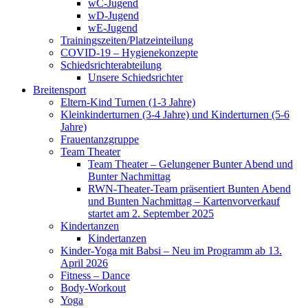
wC-Jugend
wD-Jugend
wE-Jugend
Trainingszeiten/Platzeinteilung
COVID-19 – Hygienekonzepte
Schiedsrichterabteilung
Unsere Schiedsrichter
Breitensport
Eltern-Kind Turnen (1-3 Jahre)
Kleinkinderturnen (3-4 Jahre) und Kinderturnen (5-6
Jahre)
Frauentanzgruppe
Team Theater
Team Theater – Gelungener Bunter Abend und
Bunter Nachmittag
RWN-Theater-Team präsentiert Bunten Abend
und Bunten Nachmittag – Kartenvorverkauf
startet am 2. September 2025
Kindertanzen
Kindertanzen
Kinder-Yoga mit Babsi – Neu im Programm ab 13.
April 2026
Fitness – Dance
Body-Workout
Yoga