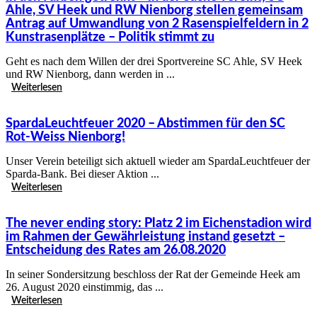
Ahle, SV Heek und RW Nienborg stellen gemeinsam
Antrag auf Umwandlung von 2 Rasenspielfeldern in 2
Kunstrasenplätze – Politik stimmt zu
Geht es nach dem Willen der drei Sportvereine SC Ahle, SV Heek
und RW Nienborg, dann werden in ...
Weiterlesen
SpardaLeuchtfeuer 2020 – Abstimmen für den SC
Rot-Weiss Nienborg!
Unser Verein beteiligt sich aktuell wieder am SpardaLeuchtfeuer der
Sparda-Bank. Bei dieser Aktion ...
Weiterlesen
The never ending story: Platz 2 im Eichenstadion wird
im Rahmen der Gewährleistung instand gesetzt –
Entscheidung des Rates am 26.08.2020
In seiner Sondersitzung beschloss der Rat der Gemeinde Heek am
26. August 2020 einstimmig, das ...
Weiterlesen