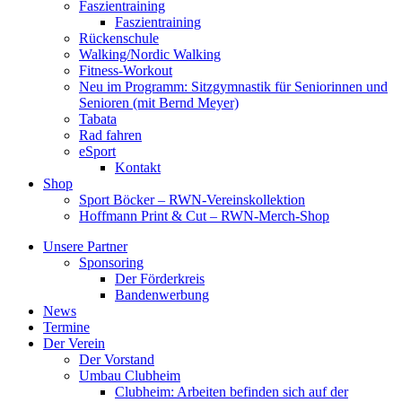
Faszientraining
Faszientraining
Rückenschule
Walking/Nordic Walking
Fitness-Workout
Neu im Programm: Sitzgymnastik für Seniorinnen und
Senioren (mit Bernd Meyer)
Tabata
Rad fahren
eSport
Kontakt
Shop
Sport Böcker – RWN-Vereinskollektion
Hoffmann Print & Cut – RWN-Merch-Shop
Unsere Partner
Sponsoring
Der Förderkreis
Bandenwerbung
News
Termine
Der Verein
Der Vorstand
Umbau Clubheim
Clubheim: Arbeiten befinden sich auf der