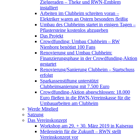
Zielgeraden – Theke und RWN-Emblem
installiert
Arbeiten im Clubheim schreiten voran –
Elektriker waren an Ostern besonders fleißig
Umbau des Clubheims startet in einigen Tagen –
Pflastersteine kostenlos abzugeben
Das Projekt
Crowdfunding: Umbau Clubheim – RW
Nienborg benötigt 100 Fans
Renovierung und Umbau Clubheim:
Finanzierungsphase in der Crowdfunding-Aktion
gestartet
Renovierung/Sanierung Clubheim – Startschuss
erfolgt
Sparkassenstiftung unterstützt
Clubheimsanierung mit 7.500 Euro
Crowdfunding-Aktion abgeschlossen: 18.000
Euro fließen in die RWN-Vereinskasse für die
Umbauarbeiten am Clubheim
Werde Mitglied
Satzung
Das Vereinskonzept
Workshop am 29. + 30. März 2019 in Kaiserau
Meilenstein für die Zukunft – RWN stellt
Vereinskonzept vor