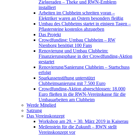
Zielgeraden – Theke und RWN-Emblem
installiert
Arbeiten im Clubheim schreiten voran –
Elektriker waren an Ostern besonders fleißig
Umbau des Clubheims startet in einigen Tagen –
Pflastersteine kostenlos abzugeben
Das Projekt
Crowdfunding: Umbau Clubheim – RW
Nienborg benötigt 100 Fans
Renovierung und Umbau Clubheim:
Finanzierungsphase in der Crowdfunding-Aktion
gestartet
Renovierung/Sanierung Clubheim – Startschuss
erfolgt
Sparkassenstiftung unterstützt
Clubheimsanierung mit 7.500 Euro
Crowdfunding-Aktion abgeschlossen: 18.000
Euro fließen in die RWN-Vereinskasse für die
Umbauarbeiten am Clubheim
Werde Mitglied
Satzung
Das Vereinskonzept
Workshop am 29. + 30. März 2019 in Kaiserau
Meilenstein für die Zukunft – RWN stellt
Vereinskonzept vor