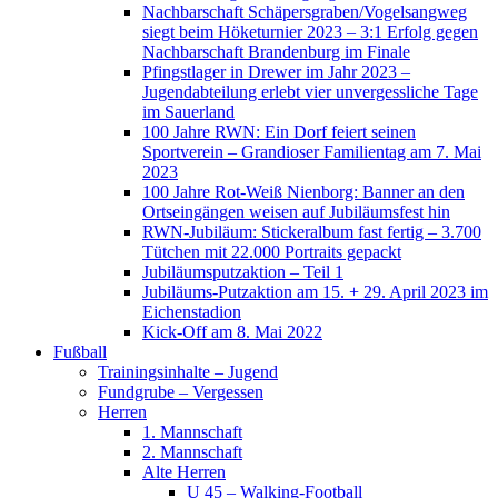
Nachbarschaft Schäpersgraben/Vogelsangweg
siegt beim Höketurnier 2023 – 3:1 Erfolg gegen
Nachbarschaft Brandenburg im Finale
Pfingstlager in Drewer im Jahr 2023 –
Jugendabteilung erlebt vier unvergessliche Tage
im Sauerland
100 Jahre RWN: Ein Dorf feiert seinen
Sportverein – Grandioser Familientag am 7. Mai
2023
100 Jahre Rot-Weiß Nienborg: Banner an den
Ortseingängen weisen auf Jubiläumsfest hin
RWN-Jubiläum: Stickeralbum fast fertig – 3.700
Tütchen mit 22.000 Portraits gepackt
Jubiläumsputzaktion – Teil 1
Jubiläums-Putzaktion am 15. + 29. April 2023 im
Eichenstadion
Kick-Off am 8. Mai 2022
Fußball
Trainingsinhalte – Jugend
Fundgrube – Vergessen
Herren
1. Mannschaft
2. Mannschaft
Alte Herren
U 45 – Walking-Football