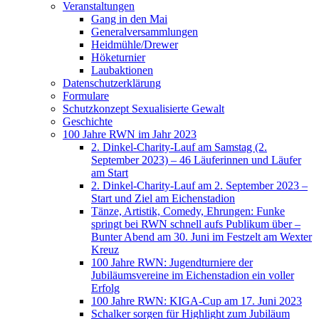
Veranstaltungen
Gang in den Mai
Generalversammlungen
Heidmühle/Drewer
Höketurnier
Laubaktionen
Datenschutzerklärung
Formulare
Schutzkonzept Sexualisierte Gewalt
Geschichte
100 Jahre RWN im Jahr 2023
2. Dinkel-Charity-Lauf am Samstag (2.
September 2023) – 46 Läuferinnen und Läufer
am Start
2. Dinkel-Charity-Lauf am 2. September 2023 –
Start und Ziel am Eichenstadion
Tänze, Artistik, Comedy, Ehrungen: Funke
springt bei RWN schnell aufs Publikum über –
Bunter Abend am 30. Juni im Festzelt am Wexter
Kreuz
100 Jahre RWN: Jugendturniere der
Jubiläumsvereine im Eichenstadion ein voller
Erfolg
100 Jahre RWN: KIGA-Cup am 17. Juni 2023
Schalker sorgen für Highlight zum Jubiläum