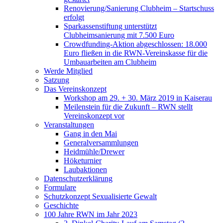
Renovierung/Sanierung Clubheim – Startschuss
erfolgt
Sparkassenstiftung unterstützt
Clubheimsanierung mit 7.500 Euro
Crowdfunding-Aktion abgeschlossen: 18.000
Euro fließen in die RWN-Vereinskasse für die
Umbauarbeiten am Clubheim
Werde Mitglied
Satzung
Das Vereinskonzept
Workshop am 29. + 30. März 2019 in Kaiserau
Meilenstein für die Zukunft – RWN stellt
Vereinskonzept vor
Veranstaltungen
Gang in den Mai
Generalversammlungen
Heidmühle/Drewer
Höketurnier
Laubaktionen
Datenschutzerklärung
Formulare
Schutzkonzept Sexualisierte Gewalt
Geschichte
100 Jahre RWN im Jahr 2023