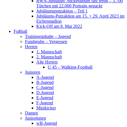
RWN-Jubiläum: Stickeralbum fast fertig – 3.700
Tütchen mit 22.000 Portraits gepackt
Jubiläumsputzaktion – Teil 1
Jubiläums-Putzaktion am 15. + 29. April 2023 im
Eichenstadion
Kick-Off am 8. Mai 2022
Fußball
Trainingsinhalte – Jugend
Fundgrube – Vergessen
Herren
1. Mannschaft
2. Mannschaft
Alte Herren
U 45 – Walking-Football
Junioren
A-Jugend
B-Jugend
C-Jugend
D-Jugend
E-Jugend
F-Jugend
Minikicker
Damen
Juniorinnen
wB-Jugend