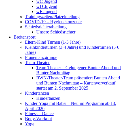
wC-Jugend
wD-Jugend
wE-Jugend
Trainingszeiten/Platzeinteilung
COVID-19 – Hygienekonzepte
Schiedsrichterabteilung
Unsere Schiedsrichter
Breitensport
Eltern-Kind Turnen (1-3 Jahre)
Kleinkinderturnen (3-4 Jahre) und Kinderturnen (5-6
Jahre)
Frauentanzgruppe
Team Theater
Team Theater – Gelungener Bunter Abend und
Bunter Nachmittag
RWN-Theater-Team präsentiert Bunten Abend
und Bunten Nachmittag – Kartenvorverkauf
startet am 2. September 2025
Kindertanzen
Kindertanzen
Kinder-Yoga mit Babsi – Neu im Programm ab 13.
April 2026
Fitness – Dance
Body-Workout
Yoga