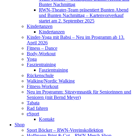
Bunter Nachmittag
RWN-Theater-Team präsentiert Bunten Abend
und Bunten Nachmittag – Kartenvorverkauf
startet am 2. September 2025
Kindertanzen
Kindertanzen
Kinder-Yoga mit Babsi – Neu im Programm ab 13.
April 2026
Fitness – Dance
Body-Workout
Yoga
Faszientraining
Faszientraining
Rückenschule
Walking/Nordic Walking
Fitness-Workout
Neu im Programm: Sitzgymnastik für Seniorinnen und
Senioren (mit Bernd Meyer)
Tabata
Rad fahren
eSport
Kontakt
Shop
Sport Böcker – RWN-Vereinskollektion
Hoffmann Print & Cut – RWN-Merch-Shop