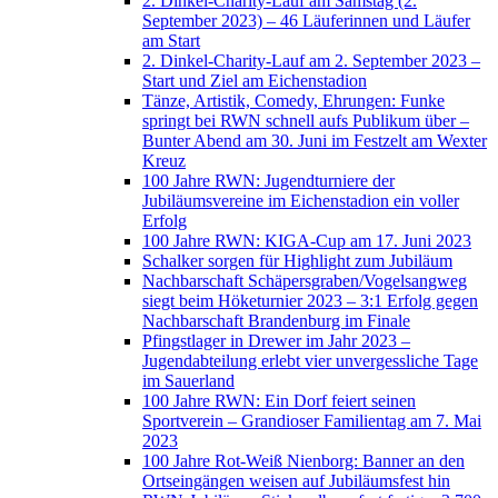
2. Dinkel-Charity-Lauf am Samstag (2.
September 2023) – 46 Läuferinnen und Läufer
am Start
2. Dinkel-Charity-Lauf am 2. September 2023 –
Start und Ziel am Eichenstadion
Tänze, Artistik, Comedy, Ehrungen: Funke
springt bei RWN schnell aufs Publikum über –
Bunter Abend am 30. Juni im Festzelt am Wexter
Kreuz
100 Jahre RWN: Jugendturniere der
Jubiläumsvereine im Eichenstadion ein voller
Erfolg
100 Jahre RWN: KIGA-Cup am 17. Juni 2023
Schalker sorgen für Highlight zum Jubiläum
Nachbarschaft Schäpersgraben/Vogelsangweg
siegt beim Höketurnier 2023 – 3:1 Erfolg gegen
Nachbarschaft Brandenburg im Finale
Pfingstlager in Drewer im Jahr 2023 –
Jugendabteilung erlebt vier unvergessliche Tage
im Sauerland
100 Jahre RWN: Ein Dorf feiert seinen
Sportverein – Grandioser Familientag am 7. Mai
2023
100 Jahre Rot-Weiß Nienborg: Banner an den
Ortseingängen weisen auf Jubiläumsfest hin