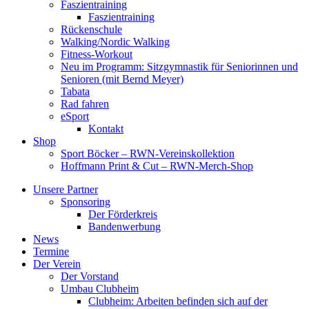
Faszientraining
Faszientraining
Rückenschule
Walking/Nordic Walking
Fitness-Workout
Neu im Programm: Sitzgymnastik für Seniorinnen und
Senioren (mit Bernd Meyer)
Tabata
Rad fahren
eSport
Kontakt
Shop
Sport Böcker – RWN-Vereinskollektion
Hoffmann Print & Cut – RWN-Merch-Shop
Unsere Partner
Sponsoring
Der Förderkreis
Bandenwerbung
News
Termine
Der Verein
Der Vorstand
Umbau Clubheim
Clubheim: Arbeiten befinden sich auf der