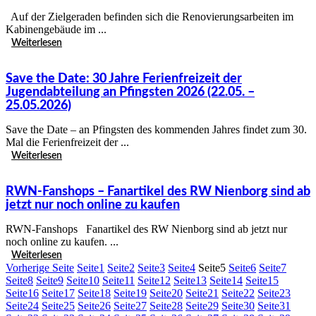
Auf der Zielgeraden befinden sich die Renovierungsarbeiten im
Kabinengebäude im ...
Weiterlesen
Save the Date: 30 Jahre Ferienfreizeit der
Jugendabteilung an Pfingsten 2026 (22.05. –
25.05.2026)
Save the Date – an Pfingsten des kommenden Jahres findet zum 30.
Mal die Ferienfreizeit der ...
Weiterlesen
RWN-Fanshops – Fanartikel des RW Nienborg sind ab
jetzt nur noch online zu kaufen
RWN-Fanshops Fanartikel des RW Nienborg sind ab jetzt nur
noch online zu kaufen. ...
Weiterlesen
Vorherige Seite
Seite
1
Seite
2
Seite
3
Seite
4
Seite
5
Seite
6
Seite
7
Seite
8
Seite
9
Seite
10
Seite
11
Seite
12
Seite
13
Seite
14
Seite
15
Seite
16
Seite
17
Seite
18
Seite
19
Seite
20
Seite
21
Seite
22
Seite
23
Seite
24
Seite
25
Seite
26
Seite
27
Seite
28
Seite
29
Seite
30
Seite
31