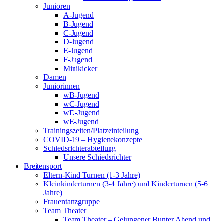
Junioren
A-Jugend
B-Jugend
C-Jugend
D-Jugend
E-Jugend
F-Jugend
Minikicker
Damen
Juniorinnen
wB-Jugend
wC-Jugend
wD-Jugend
wE-Jugend
Trainingszeiten/Platzeinteilung
COVID-19 – Hygienekonzepte
Schiedsrichterabteilung
Unsere Schiedsrichter
Breitensport
Eltern-Kind Turnen (1-3 Jahre)
Kleinkinderturnen (3-4 Jahre) und Kinderturnen (5-6
Jahre)
Frauentanzgruppe
Team Theater
Team Theater – Gelungener Bunter Abend und