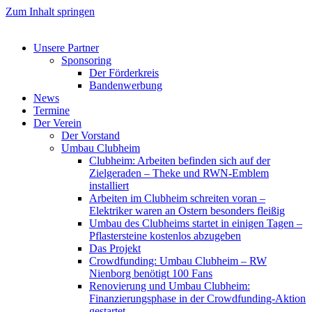
Zum Inhalt springen
Unsere Partner
Sponsoring
Der Förderkreis
Bandenwerbung
News
Termine
Der Verein
Der Vorstand
Umbau Clubheim
Clubheim: Arbeiten befinden sich auf der
Zielgeraden – Theke und RWN-Emblem
installiert
Arbeiten im Clubheim schreiten voran –
Elektriker waren an Ostern besonders fleißig
Umbau des Clubheims startet in einigen Tagen –
Pflastersteine kostenlos abzugeben
Das Projekt
Crowdfunding: Umbau Clubheim – RW
Nienborg benötigt 100 Fans
Renovierung und Umbau Clubheim:
Finanzierungsphase in der Crowdfunding-Aktion
gestartet