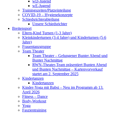
wD-Jugend
wE-Jugend
Trainingszeiten/Platzeinteilung
COVID-19 – Hygienekonzepte
Schiedsrichterabteilung
Unsere Schiedsrichter
Breitensport
Eltern-Kind Turnen (1-3 Jahre)
Kleinkinderturnen (3-4 Jahre) und Kinderturnen (5-6
Jahre)
Frauentanzgruppe
Team Theater
Team Theater – Gelungener Bunter Abend und
Bunter Nachmittag
RWN-Theater-Team präsentiert Bunten Abend
und Bunten Nachmittag – Kartenvorverkauf
startet am 2. September 2025
Kindertanzen
Kindertanzen
Kinder-Yoga mit Babsi – Neu im Programm ab 13.
April 2026
Fitness – Dance
Body-Workout
Yoga
Faszientraining