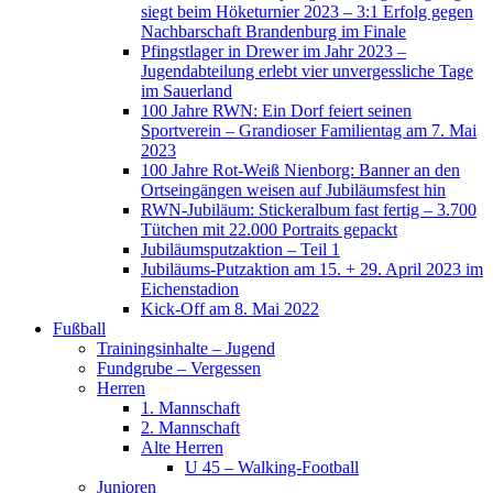
siegt beim Höketurnier 2023 – 3:1 Erfolg gegen
Nachbarschaft Brandenburg im Finale
Pfingstlager in Drewer im Jahr 2023 –
Jugendabteilung erlebt vier unvergessliche Tage
im Sauerland
100 Jahre RWN: Ein Dorf feiert seinen
Sportverein – Grandioser Familientag am 7. Mai
2023
100 Jahre Rot-Weiß Nienborg: Banner an den
Ortseingängen weisen auf Jubiläumsfest hin
RWN-Jubiläum: Stickeralbum fast fertig – 3.700
Tütchen mit 22.000 Portraits gepackt
Jubiläumsputzaktion – Teil 1
Jubiläums-Putzaktion am 15. + 29. April 2023 im
Eichenstadion
Kick-Off am 8. Mai 2022
Fußball
Trainingsinhalte – Jugend
Fundgrube – Vergessen
Herren
1. Mannschaft
2. Mannschaft
Alte Herren
U 45 – Walking-Football
Junioren