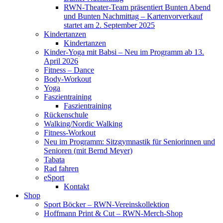
RWN-Theater-Team präsentiert Bunten Abend
und Bunten Nachmittag – Kartenvorverkauf
startet am 2. September 2025
Kindertanzen
Kindertanzen
Kinder-Yoga mit Babsi – Neu im Programm ab 13.
April 2026
Fitness – Dance
Body-Workout
Yoga
Faszientraining
Faszientraining
Rückenschule
Walking/Nordic Walking
Fitness-Workout
Neu im Programm: Sitzgymnastik für Seniorinnen und
Senioren (mit Bernd Meyer)
Tabata
Rad fahren
eSport
Kontakt
Shop
Sport Böcker – RWN-Vereinskollektion
Hoffmann Print & Cut – RWN-Merch-Shop