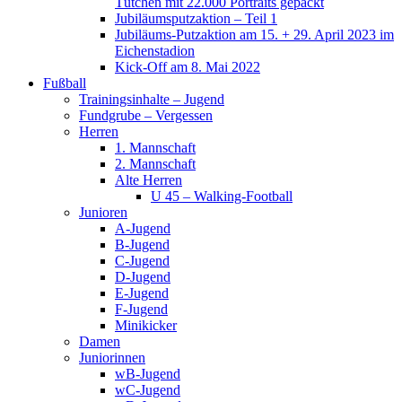
Tütchen mit 22.000 Portraits gepackt
Jubiläumsputzaktion – Teil 1
Jubiläums-Putzaktion am 15. + 29. April 2023 im
Eichenstadion
Kick-Off am 8. Mai 2022
Fußball
Trainingsinhalte – Jugend
Fundgrube – Vergessen
Herren
1. Mannschaft
2. Mannschaft
Alte Herren
U 45 – Walking-Football
Junioren
A-Jugend
B-Jugend
C-Jugend
D-Jugend
E-Jugend
F-Jugend
Minikicker
Damen
Juniorinnen
wB-Jugend
wC-Jugend