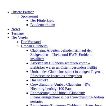
Zum
Inhalt
Unsere Partner
springen
Sponsoring
Der Förderkreis
Bandenwerbung
News
Termine
Der Verein
Der Vorstand
Umbau Clubheim
Clubheim: Arbeiten befinden sich auf der
Zielgeraden – Theke und RWN-Emblem
installiert
Arbeiten im Clubheim schreiten voran –
Elektriker waren an Ostern besonders fleißig
Umbau des Clubheims startet in einigen Tagen –
Pflastersteine kostenlos abzugeben
Das Projekt
Crowdfunding: Umbau Clubheim – RW
Nienborg benötigt 100 Fans
Renovierung und Umbau Clubheim:
Finanzierungsphase in der Crowdfunding-Aktion
gestartet
Renovierung/Sanierung Clubheim – Startschuss