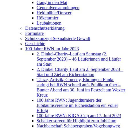
Gang in den Mai
Generalversammlungen
Heidmühle/Drewer
Höketurnier
Laubaktionen
Datenschutzerklärung
Formulare
Schutzkonzept Sexualisierte Gewalt
Geschichte
100 Jahre RWN im Jahr 2023
2. Dinkel-Charity-Lauf am Samstag (2.
September 2023) – 46 Läuferinnen und Läufer
am Start
2. Dinkel-Charity-Lauf am 2. September 2023 –
Start und Ziel am Eichenstadion
Tänze, Artistik, Comedy, Ehrungen: Funke
springt bei RWN schnell aufs Publikum über –
Bunter Abend am 30. Juni im Festzelt am Wexter
Kreuz
100 Jahre RWN: Jugendturniere der
Jubiläumsvereine im Eichenstadion ein voller
Erfolg
100 Jahre RWN: KIGA-Cup am 17. Juni 2023
Schalker sorgen für Highlight zum Jubiläum
Nachbarschaft Schäpersgraben/Vogelsangweg