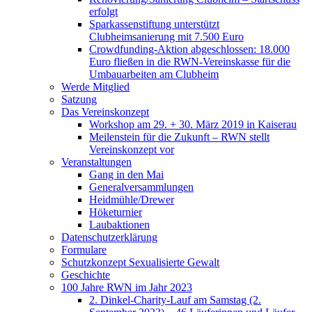
erfolgt
Sparkassenstiftung unterstützt
Clubheimsanierung mit 7.500 Euro
Crowdfunding-Aktion abgeschlossen: 18.000
Euro fließen in die RWN-Vereinskasse für die
Umbauarbeiten am Clubheim
Werde Mitglied
Satzung
Das Vereinskonzept
Workshop am 29. + 30. März 2019 in Kaiserau
Meilenstein für die Zukunft – RWN stellt
Vereinskonzept vor
Veranstaltungen
Gang in den Mai
Generalversammlungen
Heidmühle/Drewer
Höketurnier
Laubaktionen
Datenschutzerklärung
Formulare
Schutzkonzept Sexualisierte Gewalt
Geschichte
100 Jahre RWN im Jahr 2023
2. Dinkel-Charity-Lauf am Samstag (2.