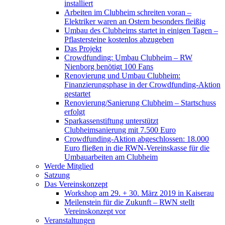
installiert
Arbeiten im Clubheim schreiten voran –
Elektriker waren an Ostern besonders fleißig
Umbau des Clubheims startet in einigen Tagen –
Pflastersteine kostenlos abzugeben
Das Projekt
Crowdfunding: Umbau Clubheim – RW
Nienborg benötigt 100 Fans
Renovierung und Umbau Clubheim:
Finanzierungsphase in der Crowdfunding-Aktion
gestartet
Renovierung/Sanierung Clubheim – Startschuss
erfolgt
Sparkassenstiftung unterstützt
Clubheimsanierung mit 7.500 Euro
Crowdfunding-Aktion abgeschlossen: 18.000
Euro fließen in die RWN-Vereinskasse für die
Umbauarbeiten am Clubheim
Werde Mitglied
Satzung
Das Vereinskonzept
Workshop am 29. + 30. März 2019 in Kaiserau
Meilenstein für die Zukunft – RWN stellt
Vereinskonzept vor
Veranstaltungen