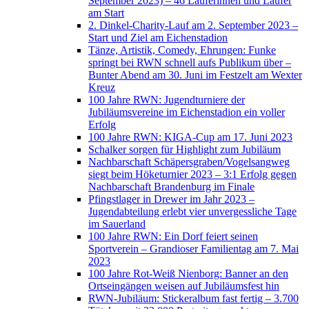
September 2023) – 46 Läuferinnen und Läufer
am Start
2. Dinkel-Charity-Lauf am 2. September 2023 –
Start und Ziel am Eichenstadion
Tänze, Artistik, Comedy, Ehrungen: Funke
springt bei RWN schnell aufs Publikum über –
Bunter Abend am 30. Juni im Festzelt am Wexter
Kreuz
100 Jahre RWN: Jugendturniere der
Jubiläumsvereine im Eichenstadion ein voller
Erfolg
100 Jahre RWN: KIGA-Cup am 17. Juni 2023
Schalker sorgen für Highlight zum Jubiläum
Nachbarschaft Schäpersgraben/Vogelsangweg
siegt beim Höketurnier 2023 – 3:1 Erfolg gegen
Nachbarschaft Brandenburg im Finale
Pfingstlager in Drewer im Jahr 2023 –
Jugendabteilung erlebt vier unvergessliche Tage
im Sauerland
100 Jahre RWN: Ein Dorf feiert seinen
Sportverein – Grandioser Familientag am 7. Mai
2023
100 Jahre Rot-Weiß Nienborg: Banner an den
Ortseingängen weisen auf Jubiläumsfest hin
RWN-Jubiläum: Stickeralbum fast fertig – 3.700