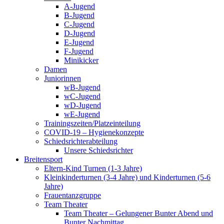
A-Jugend
B-Jugend
C-Jugend
D-Jugend
E-Jugend
F-Jugend
Minikicker
Damen
Juniorinnen
wB-Jugend
wC-Jugend
wD-Jugend
wE-Jugend
Trainingszeiten/Platzeinteilung
COVID-19 – Hygienekonzepte
Schiedsrichterabteilung
Unsere Schiedsrichter
Breitensport
Eltern-Kind Turnen (1-3 Jahre)
Kleinkinderturnen (3-4 Jahre) und Kinderturnen (5-6
Jahre)
Frauentanzgruppe
Team Theater
Team Theater – Gelungener Bunter Abend und
Bunter Nachmittag