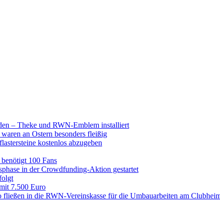
raden – Theke und RWN-Emblem installiert
 waren an Ostern besonders fleißig
lastersteine kostenlos abzugeben
enötigt 100 Fans
hase in der Crowdfunding-Aktion gestartet
folgt
 mit 7.500 Euro
 fließen in die RWN-Vereinskasse für die Umbauarbeiten am Clubhei