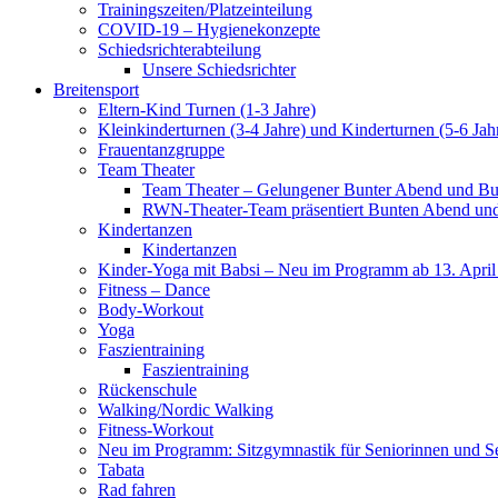
Trainingszeiten/Platzeinteilung
COVID-19 – Hygienekonzepte
Schiedsrichterabteilung
Unsere Schiedsrichter
Breitensport
Eltern-Kind Turnen (1-3 Jahre)
Kleinkinderturnen (3-4 Jahre) und Kinderturnen (5-6 Jah
Frauentanzgruppe
Team Theater
Team Theater – Gelungener Bunter Abend und Bu
RWN-Theater-Team präsentiert Bunten Abend und 
Kindertanzen
Kindertanzen
Kinder-Yoga mit Babsi – Neu im Programm ab 13. April
Fitness – Dance
Body-Workout
Yoga
Faszientraining
Faszientraining
Rückenschule
Walking/Nordic Walking
Fitness-Workout
Neu im Programm: Sitzgymnastik für Seniorinnen und S
Tabata
Rad fahren