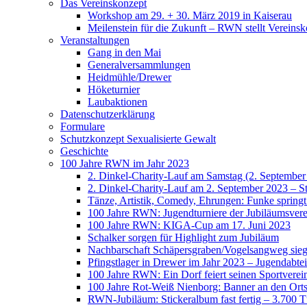
Das Vereinskonzept
Workshop am 29. + 30. März 2019 in Kaiserau
Meilenstein für die Zukunft – RWN stellt Vereinsk
Veranstaltungen
Gang in den Mai
Generalversammlungen
Heidmühle/Drewer
Höketurnier
Laubaktionen
Datenschutzerklärung
Formulare
Schutzkonzept Sexualisierte Gewalt
Geschichte
100 Jahre RWN im Jahr 2023
2. Dinkel-Charity-Lauf am Samstag (2. September
2. Dinkel-Charity-Lauf am 2. September 2023 – St
Tänze, Artistik, Comedy, Ehrungen: Funke spring
100 Jahre RWN: Jugendturniere der Jubiläumsverei
100 Jahre RWN: KIGA-Cup am 17. Juni 2023
Schalker sorgen für Highlight zum Jubiläum
Nachbarschaft Schäpersgraben/Vogelsangweg siegt
Pfingstlager in Drewer im Jahr 2023 – Jugendabtei
100 Jahre RWN: Ein Dorf feiert seinen Sportverei
100 Jahre Rot-Weiß Nienborg: Banner an den Orts
RWN-Jubiläum: Stickeralbum fast fertig – 3.700 Tü