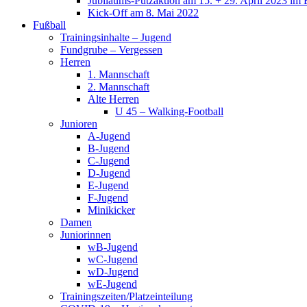
Jubiläums-Putzaktion am 15. + 29. April 2023 im 
Kick-Off am 8. Mai 2022
Fußball
Trainingsinhalte – Jugend
Fundgrube – Vergessen
Herren
1. Mannschaft
2. Mannschaft
Alte Herren
U 45 – Walking-Football
Junioren
A-Jugend
B-Jugend
C-Jugend
D-Jugend
E-Jugend
F-Jugend
Minikicker
Damen
Juniorinnen
wB-Jugend
wC-Jugend
wD-Jugend
wE-Jugend
Trainingszeiten/Platzeinteilung