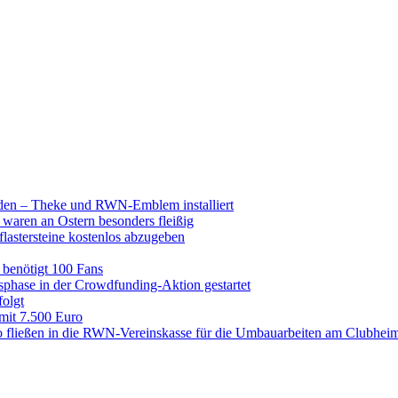
raden – Theke und RWN-Emblem installiert
 waren an Ostern besonders fleißig
lastersteine kostenlos abzugeben
enötigt 100 Fans
hase in der Crowdfunding-Aktion gestartet
folgt
 mit 7.500 Euro
 fließen in die RWN-Vereinskasse für die Umbauarbeiten am Clubhei