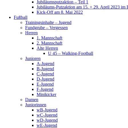
Jubiläumsputzaktion – Teil 1
Jubiläums-Putzaktion am 15. + 29. April 2023 im 
Kick-Off am 8. Mai 2022
Fußball
Trainingsinhalte – Jugend
Fundgrube – Vergessen
Herren
1. Mannschaft
2. Mannschaft
Alte Herren
U 45 – Walking-Football
Junioren
A-Jugend
B-Jugend
C-Jugend
D-Jugend
E-Jugend
F-Jugend
Minikicker
Damen
Juniorinnen
wB-Jugend
wC-Jugend
wD-Jugend
wE-Jugend