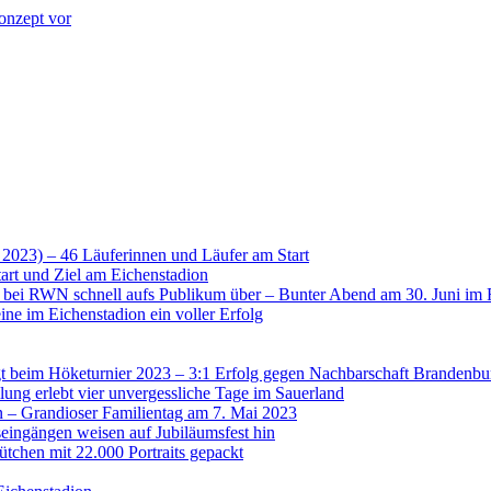
onzept vor
 2023) – 46 Läuferinnen und Läufer am Start
art und Ziel am Eichenstadion
t bei RWN schnell aufs Publikum über – Bunter Abend am 30. Juni im 
ne im Eichenstadion ein voller Erfolg
 beim Höketurnier 2023 – 3:1 Erfolg gegen Nachbarschaft Brandenbu
lung erlebt vier unvergessliche Tage im Sauerland
n – Grandioser Familientag am 7. Mai 2023
eingängen weisen auf Jubiläumsfest hin
tchen mit 22.000 Portraits gepackt