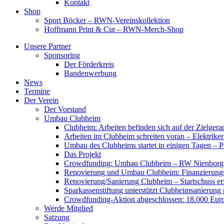
Kontakt
Shop
Sport Böcker – RWN-Vereinskollektion
Hoffmann Print & Cut – RWN-Merch-Shop
Unsere Partner
Sponsoring
Der Förderkreis
Bandenwerbung
News
Termine
Der Verein
Der Vorstand
Umbau Clubheim
Clubheim: Arbeiten befinden sich auf der Zielge
Arbeiten im Clubheim schreiten voran – Elektriker
Umbau des Clubheims startet in einigen Tagen – Pf
Das Projekt
Crowdfunding: Umbau Clubheim – RW Nienborg b
Renovierung und Umbau Clubheim: Finanzierungsp
Renovierung/Sanierung Clubheim – Startschuss er
Sparkassenstiftung unterstützt Clubheimsanierung
Crowdfunding-Aktion abgeschlossen: 18.000 Euro
Werde Mitglied
Satzung