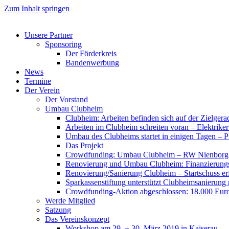
Zum Inhalt springen
Unsere Partner
Sponsoring
Der Förderkreis
Bandenwerbung
News
Termine
Der Verein
Der Vorstand
Umbau Clubheim
Clubheim: Arbeiten befinden sich auf der Zielge
Arbeiten im Clubheim schreiten voran – Elektriker
Umbau des Clubheims startet in einigen Tagen – Pf
Das Projekt
Crowdfunding: Umbau Clubheim – RW Nienborg b
Renovierung und Umbau Clubheim: Finanzierungsp
Renovierung/Sanierung Clubheim – Startschuss er
Sparkassenstiftung unterstützt Clubheimsanierung
Crowdfunding-Aktion abgeschlossen: 18.000 Euro
Werde Mitglied
Satzung
Das Vereinskonzept
Workshop am 29. + 30. März 2019 in Kaiserau