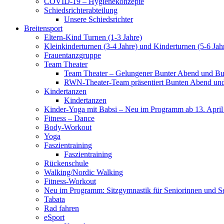
COVID-19 – Hygienekonzepte
Schiedsrichterabteilung
Unsere Schiedsrichter
Breitensport
Eltern-Kind Turnen (1-3 Jahre)
Kleinkinderturnen (3-4 Jahre) und Kinderturnen (5-6 Jah
Frauentanzgruppe
Team Theater
Team Theater – Gelungener Bunter Abend und Bu
RWN-Theater-Team präsentiert Bunten Abend und 
Kindertanzen
Kindertanzen
Kinder-Yoga mit Babsi – Neu im Programm ab 13. April
Fitness – Dance
Body-Workout
Yoga
Faszientraining
Faszientraining
Rückenschule
Walking/Nordic Walking
Fitness-Workout
Neu im Programm: Sitzgymnastik für Seniorinnen und S
Tabata
Rad fahren
eSport