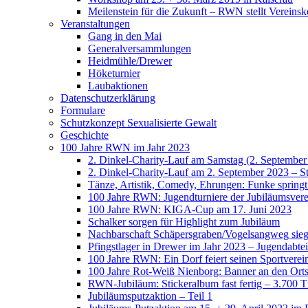
Meilenstein für die Zukunft – RWN stellt Vereinsk
Veranstaltungen
Gang in den Mai
Generalversammlungen
Heidmühle/Drewer
Höketurnier
Laubaktionen
Datenschutzerklärung
Formulare
Schutzkonzept Sexualisierte Gewalt
Geschichte
100 Jahre RWN im Jahr 2023
2. Dinkel-Charity-Lauf am Samstag (2. September
2. Dinkel-Charity-Lauf am 2. September 2023 – St
Tänze, Artistik, Comedy, Ehrungen: Funke spring
100 Jahre RWN: Jugendturniere der Jubiläumsverei
100 Jahre RWN: KIGA-Cup am 17. Juni 2023
Schalker sorgen für Highlight zum Jubiläum
Nachbarschaft Schäpersgraben/Vogelsangweg siegt
Pfingstlager in Drewer im Jahr 2023 – Jugendabtei
100 Jahre RWN: Ein Dorf feiert seinen Sportverei
100 Jahre Rot-Weiß Nienborg: Banner an den Orts
RWN-Jubiläum: Stickeralbum fast fertig – 3.700 Tü
Jubiläumsputzaktion – Teil 1