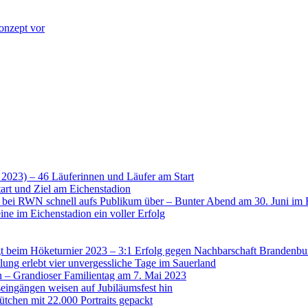
onzept vor
 2023) – 46 Läuferinnen und Läufer am Start
art und Ziel am Eichenstadion
t bei RWN schnell aufs Publikum über – Bunter Abend am 30. Juni im 
ne im Eichenstadion ein voller Erfolg
 beim Höketurnier 2023 – 3:1 Erfolg gegen Nachbarschaft Brandenbu
lung erlebt vier unvergessliche Tage im Sauerland
n – Grandioser Familientag am 7. Mai 2023
eingängen weisen auf Jubiläumsfest hin
tchen mit 22.000 Portraits gepackt