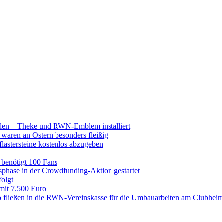
raden – Theke und RWN-Emblem installiert
 waren an Ostern besonders fleißig
lastersteine kostenlos abzugeben
enötigt 100 Fans
hase in der Crowdfunding-Aktion gestartet
folgt
 mit 7.500 Euro
 fließen in die RWN-Vereinskasse für die Umbauarbeiten am Clubhei