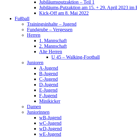
Jubiläumsputzaktion – Teil 1
Jubiläums-Putzaktion am 15. + 29. April 2023 im 
Kick-Off am 8. Mai 2022
Fußball
Trainingsinhalte – Jugend
Fundgrube – Vergessen
Herren
1. Mannschaft
2. Mannschaft
Alte Herren
U 45 – Walking-Football
Junioren
A-Jugend
B-Jugend
C-Jugend
D-Jugend
E-Jugend
F-Jugend
Minikicker
Damen
Juniorinnen
wB-Jugend
wC-Jugend
wD-Jugend
wE-Jugend