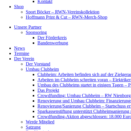
Kontakt
Shop
Sport Böcker – RWN-Vereinskollektion
Hoffmann Print & Cut – RWN-Merch-Shop
Unsere Partner
Sponsoring
Der Förderkreis
Bandenwerbung
News
Termine
Der Verein
Der Vorstand
Umbau Clubheim
Clubheim: Arbeiten befinden sich auf der Zielge
Arbeiten im Clubheim schreiten voran – Elektriker
Umbau des Clubheims startet in einigen Tagen – Pf
Das Projekt
Crowdfunding: Umbau Clubheim – RW Nienborg b
Renovierung und Umbau Clubheim: Finanzierungsp
Renovierung/Sanierung Clubheim – Startschuss er
Sparkassenstiftung unterstützt Clubheimsanierung
Crowdfunding-Aktion abgeschlossen: 18.000 Euro
Werde Mitglied
Satzung