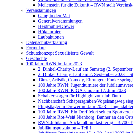
Meilenstein für die Zukunft – RWN stellt Vereinsk
Veranstaltungen
Gang in den Mai
Generalversammlungen
Heidmühle/Drewer
Höketurnier
Laubaktionen
Datenschutzerklärung
Formulare
Schutzkonzept Sexualisierte Gewalt
Geschichte
100 Jahre RWN im Jahr 2023
2. Dinkel-Charity-Lauf am Samstag (2. September
2. Dinkel-Charity-Lauf am 2. September 2023 – St
Tänze, Artistik, Comedy, Ehrungen: Funke spring
100 Jahre RWN: Jugendturniere der Jubiläumsverei
100 Jahre RWN: KIGA-Cup am 17. Juni 2023
Schalker sorgen für Highlight zum Jubiläum
Nachbarschaft Schäpersgraben/Vogelsangweg siegt
Pfingstlager in Drewer im Jahr 2023 – Jugendabtei
100 Jahre RWN: Ein Dorf feiert seinen Sportverei
100 Jahre Rot-Weiß Nienborg: Banner an den Orts
RWN-Jubiläum: Stickeralbum fast fertig – 3.700 Tü
Jubiläumsputzaktion – Teil 1