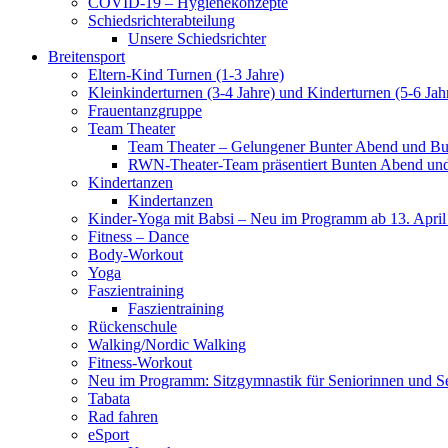
COVID-19 – Hygienekonzepte
Schiedsrichterabteilung
Unsere Schiedsrichter
Breitensport
Eltern-Kind Turnen (1-3 Jahre)
Kleinkinderturnen (3-4 Jahre) und Kinderturnen (5-6 Jah
Frauentanzgruppe
Team Theater
Team Theater – Gelungener Bunter Abend und Bu
RWN-Theater-Team präsentiert Bunten Abend und 
Kindertanzen
Kindertanzen
Kinder-Yoga mit Babsi – Neu im Programm ab 13. April
Fitness – Dance
Body-Workout
Yoga
Faszientraining
Faszientraining
Rückenschule
Walking/Nordic Walking
Fitness-Workout
Neu im Programm: Sitzgymnastik für Seniorinnen und S
Tabata
Rad fahren
eSport