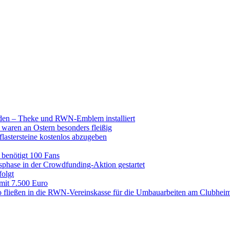
raden – Theke und RWN-Emblem installiert
 waren an Ostern besonders fleißig
lastersteine kostenlos abzugeben
enötigt 100 Fans
hase in der Crowdfunding-Aktion gestartet
folgt
 mit 7.500 Euro
 fließen in die RWN-Vereinskasse für die Umbauarbeiten am Clubhei