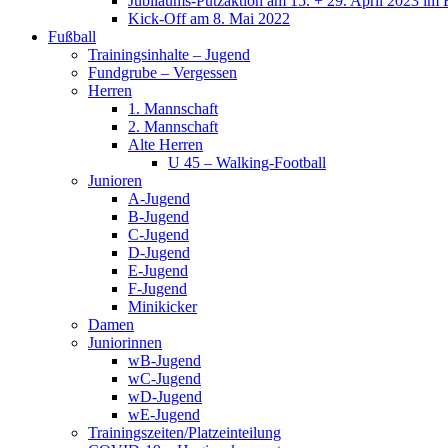
Jubiläums-Putzaktion am 15. + 29. April 2023 im 
Kick-Off am 8. Mai 2022
Fußball
Trainingsinhalte – Jugend
Fundgrube – Vergessen
Herren
1. Mannschaft
2. Mannschaft
Alte Herren
U 45 – Walking-Football
Junioren
A-Jugend
B-Jugend
C-Jugend
D-Jugend
E-Jugend
F-Jugend
Minikicker
Damen
Juniorinnen
wB-Jugend
wC-Jugend
wD-Jugend
wE-Jugend
Trainingszeiten/Platzeinteilung