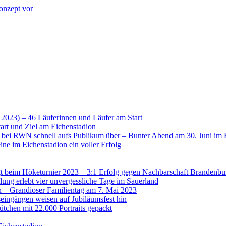
onzept vor
 2023) – 46 Läuferinnen und Läufer am Start
art und Ziel am Eichenstadion
t bei RWN schnell aufs Publikum über – Bunter Abend am 30. Juni im 
ne im Eichenstadion ein voller Erfolg
 beim Höketurnier 2023 – 3:1 Erfolg gegen Nachbarschaft Brandenbu
lung erlebt vier unvergessliche Tage im Sauerland
n – Grandioser Familientag am 7. Mai 2023
eingängen weisen auf Jubiläumsfest hin
tchen mit 22.000 Portraits gepackt