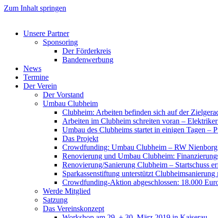
Zum Inhalt springen
Unsere Partner
Sponsoring
Der Förderkreis
Bandenwerbung
News
Termine
Der Verein
Der Vorstand
Umbau Clubheim
Clubheim: Arbeiten befinden sich auf der Zielge
Arbeiten im Clubheim schreiten voran – Elektriker
Umbau des Clubheims startet in einigen Tagen – Pf
Das Projekt
Crowdfunding: Umbau Clubheim – RW Nienborg b
Renovierung und Umbau Clubheim: Finanzierungsp
Renovierung/Sanierung Clubheim – Startschuss er
Sparkassenstiftung unterstützt Clubheimsanierung
Crowdfunding-Aktion abgeschlossen: 18.000 Euro
Werde Mitglied
Satzung
Das Vereinskonzept
Workshop am 29. + 30. März 2019 in Kaiserau