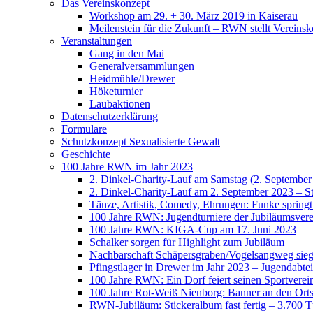
Das Vereinskonzept
Workshop am 29. + 30. März 2019 in Kaiserau
Meilenstein für die Zukunft – RWN stellt Vereinsk
Veranstaltungen
Gang in den Mai
Generalversammlungen
Heidmühle/Drewer
Höketurnier
Laubaktionen
Datenschutzerklärung
Formulare
Schutzkonzept Sexualisierte Gewalt
Geschichte
100 Jahre RWN im Jahr 2023
2. Dinkel-Charity-Lauf am Samstag (2. September
2. Dinkel-Charity-Lauf am 2. September 2023 – St
Tänze, Artistik, Comedy, Ehrungen: Funke spring
100 Jahre RWN: Jugendturniere der Jubiläumsverei
100 Jahre RWN: KIGA-Cup am 17. Juni 2023
Schalker sorgen für Highlight zum Jubiläum
Nachbarschaft Schäpersgraben/Vogelsangweg siegt
Pfingstlager in Drewer im Jahr 2023 – Jugendabtei
100 Jahre RWN: Ein Dorf feiert seinen Sportverei
100 Jahre Rot-Weiß Nienborg: Banner an den Orts
RWN-Jubiläum: Stickeralbum fast fertig – 3.700 Tü