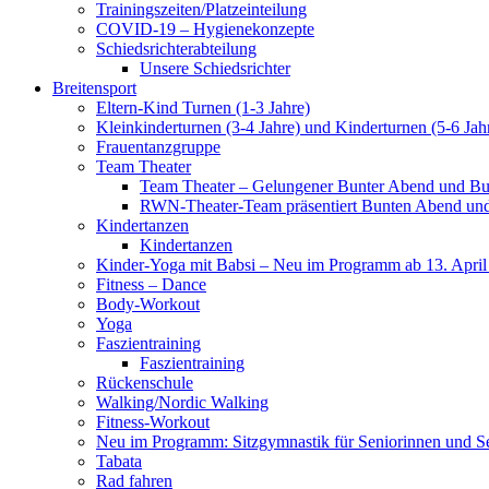
Trainingszeiten/Platzeinteilung
COVID-19 – Hygienekonzepte
Schiedsrichterabteilung
Unsere Schiedsrichter
Breitensport
Eltern-Kind Turnen (1-3 Jahre)
Kleinkinderturnen (3-4 Jahre) und Kinderturnen (5-6 Jah
Frauentanzgruppe
Team Theater
Team Theater – Gelungener Bunter Abend und Bu
RWN-Theater-Team präsentiert Bunten Abend und 
Kindertanzen
Kindertanzen
Kinder-Yoga mit Babsi – Neu im Programm ab 13. April
Fitness – Dance
Body-Workout
Yoga
Faszientraining
Faszientraining
Rückenschule
Walking/Nordic Walking
Fitness-Workout
Neu im Programm: Sitzgymnastik für Seniorinnen und S
Tabata
Rad fahren