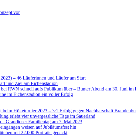
onzept vor
 2023) – 46 Läuferinnen und Läufer am Start
art und Ziel am Eichenstadion
t bei RWN schnell aufs Publikum über – Bunter Abend am 30. Juni im 
ne im Eichenstadion ein voller Erfolg
 beim Höketurnier 2023 – 3:1 Erfolg gegen Nachbarschaft Brandenbu
lung erlebt vier unvergessliche Tage im Sauerland
n – Grandioser Familientag am 7. Mai 2023
eingängen weisen auf Jubiläumsfest hin
tchen mit 22.000 Portraits gepackt