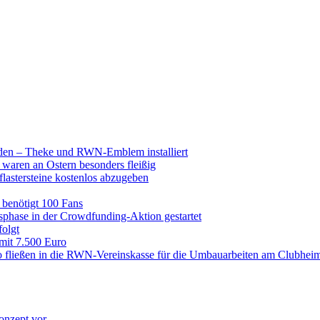
raden – Theke und RWN-Emblem installiert
 waren an Ostern besonders fleißig
lastersteine kostenlos abzugeben
enötigt 100 Fans
hase in der Crowdfunding-Aktion gestartet
folgt
 mit 7.500 Euro
 fließen in die RWN-Vereinskasse für die Umbauarbeiten am Clubhei
onzept vor