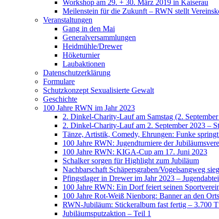
Workshop am 29. + 30. März 2019 in Kaiserau
Meilenstein für die Zukunft – RWN stellt Vereinsk
Veranstaltungen
Gang in den Mai
Generalversammlungen
Heidmühle/Drewer
Höketurnier
Laubaktionen
Datenschutzerklärung
Formulare
Schutzkonzept Sexualisierte Gewalt
Geschichte
100 Jahre RWN im Jahr 2023
2. Dinkel-Charity-Lauf am Samstag (2. September
2. Dinkel-Charity-Lauf am 2. September 2023 – St
Tänze, Artistik, Comedy, Ehrungen: Funke spring
100 Jahre RWN: Jugendturniere der Jubiläumsverei
100 Jahre RWN: KIGA-Cup am 17. Juni 2023
Schalker sorgen für Highlight zum Jubiläum
Nachbarschaft Schäpersgraben/Vogelsangweg siegt
Pfingstlager in Drewer im Jahr 2023 – Jugendabtei
100 Jahre RWN: Ein Dorf feiert seinen Sportverei
100 Jahre Rot-Weiß Nienborg: Banner an den Orts
RWN-Jubiläum: Stickeralbum fast fertig – 3.700 Tü
Jubiläumsputzaktion – Teil 1