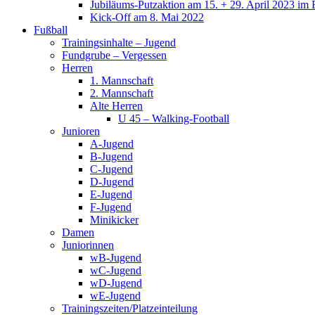
Jubiläums-Putzaktion am 15. + 29. April 2023 im 
Kick-Off am 8. Mai 2022
Fußball
Trainingsinhalte – Jugend
Fundgrube – Vergessen
Herren
1. Mannschaft
2. Mannschaft
Alte Herren
U 45 – Walking-Football
Junioren
A-Jugend
B-Jugend
C-Jugend
D-Jugend
E-Jugend
F-Jugend
Minikicker
Damen
Juniorinnen
wB-Jugend
wC-Jugend
wD-Jugend
wE-Jugend
Trainingszeiten/Platzeinteilung