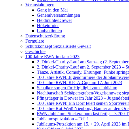
Veranstaltungen
Gang in den Mai
Generalversammlungen
Heidmühle/Drewer
Höketurnier
Laubaktionen
Datenschutzerklärung
Formulare
Schutzkonzept Sexualisierte Gewalt
Geschichte
100 Jahre RWN im Jahr 2023
2. Dinkel-Charity-Lauf am Samstag (2. September
2. Dinkel-Charity-Lauf am 2. September 2023 – St
Tänze, Artistik, Comedy, Ehrungen: Funke spring
100 Jahre RWN: Jugendturniere der Jubiläumsverei
100 Jahre RWN: KIGA-Cup am 17. Juni 2023
Schalker sorgen für Highlight zum Jubiläum
Nachbarschaft Schäpersgraben/Vogelsangweg siegt
Pfingstlager in Drewer im Jahr 2023 – Jugendabtei
100 Jahre RWN: Ein Dorf feiert seinen Sportverei
100 Jahre Rot-Weiß Nienborg: Banner an den Orts
RWN-Jubiläum: Stickeralbum fast fertig – 3.700 Tü
Jubiläumsputzaktion – Teil 1
Jubiläums-Putzaktion am 15. + 29. April 2023 im 