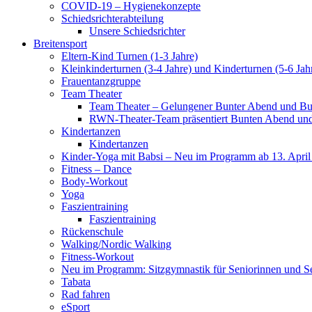
COVID-19 – Hygienekonzepte
Schiedsrichterabteilung
Unsere Schiedsrichter
Breitensport
Eltern-Kind Turnen (1-3 Jahre)
Kleinkinderturnen (3-4 Jahre) und Kinderturnen (5-6 Jah
Frauentanzgruppe
Team Theater
Team Theater – Gelungener Bunter Abend und Bu
RWN-Theater-Team präsentiert Bunten Abend und 
Kindertanzen
Kindertanzen
Kinder-Yoga mit Babsi – Neu im Programm ab 13. April
Fitness – Dance
Body-Workout
Yoga
Faszientraining
Faszientraining
Rückenschule
Walking/Nordic Walking
Fitness-Workout
Neu im Programm: Sitzgymnastik für Seniorinnen und S
Tabata
Rad fahren
eSport