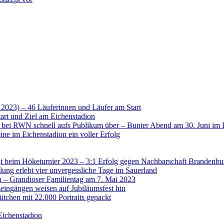
 2023) – 46 Läuferinnen und Läufer am Start
art und Ziel am Eichenstadion
t bei RWN schnell aufs Publikum über – Bunter Abend am 30. Juni im 
ne im Eichenstadion ein voller Erfolg
 beim Höketurnier 2023 – 3:1 Erfolg gegen Nachbarschaft Brandenbu
lung erlebt vier unvergessliche Tage im Sauerland
n – Grandioser Familientag am 7. Mai 2023
eingängen weisen auf Jubiläumsfest hin
tchen mit 22.000 Portraits gepackt
Eichenstadion