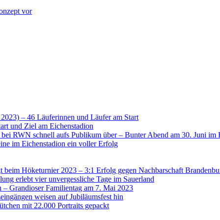
onzept vor
 2023) – 46 Läuferinnen und Läufer am Start
art und Ziel am Eichenstadion
t bei RWN schnell aufs Publikum über – Bunter Abend am 30. Juni im 
ne im Eichenstadion ein voller Erfolg
 beim Höketurnier 2023 – 3:1 Erfolg gegen Nachbarschaft Brandenbu
lung erlebt vier unvergessliche Tage im Sauerland
n – Grandioser Familientag am 7. Mai 2023
eingängen weisen auf Jubiläumsfest hin
tchen mit 22.000 Portraits gepackt