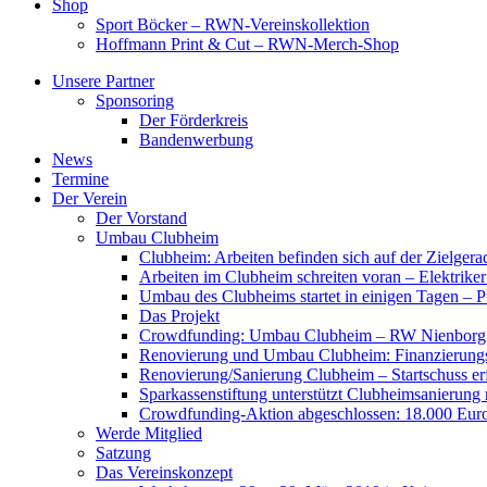
Shop
Sport Böcker – RWN-Vereinskollektion
Hoffmann Print & Cut – RWN-Merch-Shop
Unsere Partner
Sponsoring
Der Förderkreis
Bandenwerbung
News
Termine
Der Verein
Der Vorstand
Umbau Clubheim
Clubheim: Arbeiten befinden sich auf der Zielge
Arbeiten im Clubheim schreiten voran – Elektriker
Umbau des Clubheims startet in einigen Tagen – Pf
Das Projekt
Crowdfunding: Umbau Clubheim – RW Nienborg b
Renovierung und Umbau Clubheim: Finanzierungsp
Renovierung/Sanierung Clubheim – Startschuss er
Sparkassenstiftung unterstützt Clubheimsanierung
Crowdfunding-Aktion abgeschlossen: 18.000 Euro
Werde Mitglied
Satzung
Das Vereinskonzept