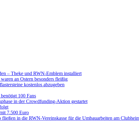
raden – Theke und RWN-Emblem installiert
 waren an Ostern besonders fleißig
lastersteine kostenlos abzugeben
enötigt 100 Fans
hase in der Crowdfunding-Aktion gestartet
folgt
 mit 7.500 Euro
 fließen in die RWN-Vereinskasse für die Umbauarbeiten am Clubhei