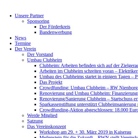
Zum
Inhalt
Unsere Partner
springen
Sponsoring
Der Förderkreis
Bandenwerbung
News
Termine
Der Verein
Der Vorstand
Umbau Clubheim
Clubheim: Arbeiten befinden sich auf der Zielge
Arbeiten im Clubheim schreiten voran – Elektriker
Umbau des Clubheims startet in einigen Tagen – Pf
Das Projekt
Crowdfunding: Umbau Clubheim – RW Nienborg b
Renovierung und Umbau Clubheim: Finanzierungsp
Renovierung/Sanierung Clubheim – Startschuss er
Sparkassenstiftung unterstützt Clubheimsanierung
Crowdfunding-Aktion abgeschlossen: 18.000 Euro
Werde Mitglied
Satzung
Das Vereinskonzept
Workshop am 29. + 30. März 2019 in Kaiserau
Meilenstein für die Zukunft – RWN stellt Vereinsk