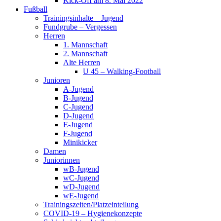
Kick-Off am 8. Mai 2022
Fußball
Trainingsinhalte – Jugend
Fundgrube – Vergessen
Herren
1. Mannschaft
2. Mannschaft
Alte Herren
U 45 – Walking-Football
Junioren
A-Jugend
B-Jugend
C-Jugend
D-Jugend
E-Jugend
F-Jugend
Minikicker
Damen
Juniorinnen
wB-Jugend
wC-Jugend
wD-Jugend
wE-Jugend
Trainingszeiten/Platzeinteilung
COVID-19 – Hygienekonzepte