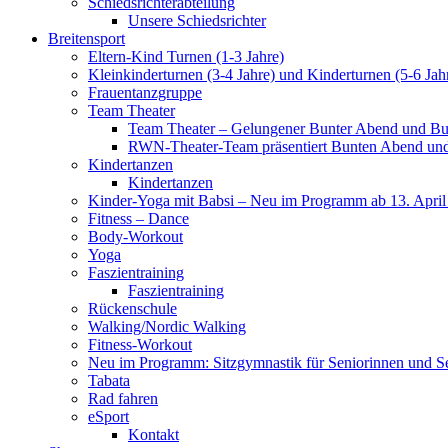
Schiedsrichterabteilung
Unsere Schiedsrichter
Breitensport
Eltern-Kind Turnen (1-3 Jahre)
Kleinkinderturnen (3-4 Jahre) und Kinderturnen (5-6 Jah
Frauentanzgruppe
Team Theater
Team Theater – Gelungener Bunter Abend und Bu
RWN-Theater-Team präsentiert Bunten Abend und 
Kindertanzen
Kindertanzen
Kinder-Yoga mit Babsi – Neu im Programm ab 13. April
Fitness – Dance
Body-Workout
Yoga
Faszientraining
Faszientraining
Rückenschule
Walking/Nordic Walking
Fitness-Workout
Neu im Programm: Sitzgymnastik für Seniorinnen und S
Tabata
Rad fahren
eSport
Kontakt