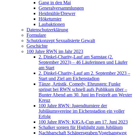
Gang in den Mai
Generalversammlungen
Heidmühle/Drewer
Höketurnier
Laubaktionen
Datenschutzerklärung
Formulare
Schutzkonzept Sexualisierte Gewalt
Geschichte
100 Jahre RWN im Jahr 2023
2. Dinkel-Charity-Lauf am Samstag (2.
September 2023) – 46 Läuferinnen und Läufer
am Start
2. Dinkel-Charity-Lauf am 2. September 2023 –
Start und Ziel am Eichenstadion
Tänze, Artistik, Comedy, Ehrungen: Funke
springt bei RWN schnell aufs Publikum über –
Bunter Abend am 30. Juni im Festzelt am Wexter
Kreuz
100 Jahre RWN: Jugendturniere der
Jubiläumsvereine im Eichenstadion ein voller
Erfolg
100 Jahre RWN: KIGA-Cup am 17. Juni 2023
Schalker sorgen für Highlight zum Jubiläum
Nachbarschaft Schäpersgraben/Vogelsangweg