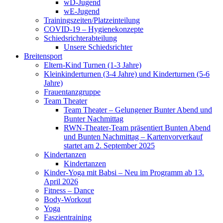
wD-Jugend
wE-Jugend
Trainingszeiten/Platzeinteilung
COVID-19 – Hygienekonzepte
Schiedsrichterabteilung
Unsere Schiedsrichter
Breitensport
Eltern-Kind Turnen (1-3 Jahre)
Kleinkinderturnen (3-4 Jahre) und Kinderturnen (5-6
Jahre)
Frauentanzgruppe
Team Theater
Team Theater – Gelungener Bunter Abend und
Bunter Nachmittag
RWN-Theater-Team präsentiert Bunten Abend
und Bunten Nachmittag – Kartenvorverkauf
startet am 2. September 2025
Kindertanzen
Kindertanzen
Kinder-Yoga mit Babsi – Neu im Programm ab 13.
April 2026
Fitness – Dance
Body-Workout
Yoga
Faszientraining