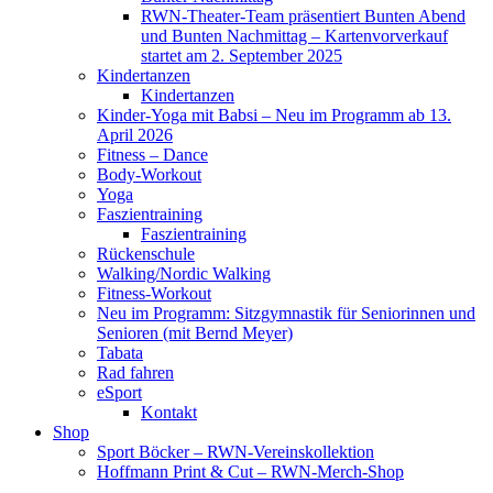
RWN-Theater-Team präsentiert Bunten Abend
und Bunten Nachmittag – Kartenvorverkauf
startet am 2. September 2025
Kindertanzen
Kindertanzen
Kinder-Yoga mit Babsi – Neu im Programm ab 13.
April 2026
Fitness – Dance
Body-Workout
Yoga
Faszientraining
Faszientraining
Rückenschule
Walking/Nordic Walking
Fitness-Workout
Neu im Programm: Sitzgymnastik für Seniorinnen und
Senioren (mit Bernd Meyer)
Tabata
Rad fahren
eSport
Kontakt
Shop
Sport Böcker – RWN-Vereinskollektion
Hoffmann Print & Cut – RWN-Merch-Shop