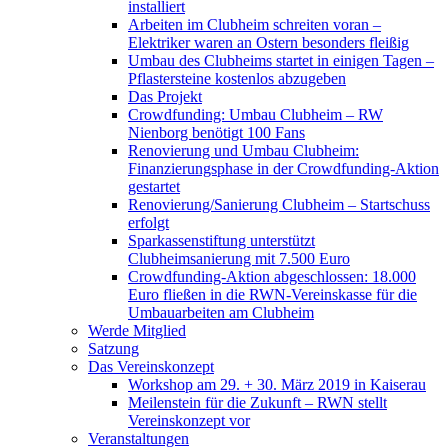
installiert
Arbeiten im Clubheim schreiten voran –
Elektriker waren an Ostern besonders fleißig
Umbau des Clubheims startet in einigen Tagen –
Pflastersteine kostenlos abzugeben
Das Projekt
Crowdfunding: Umbau Clubheim – RW
Nienborg benötigt 100 Fans
Renovierung und Umbau Clubheim:
Finanzierungsphase in der Crowdfunding-Aktion
gestartet
Renovierung/Sanierung Clubheim – Startschuss
erfolgt
Sparkassenstiftung unterstützt
Clubheimsanierung mit 7.500 Euro
Crowdfunding-Aktion abgeschlossen: 18.000
Euro fließen in die RWN-Vereinskasse für die
Umbauarbeiten am Clubheim
Werde Mitglied
Satzung
Das Vereinskonzept
Workshop am 29. + 30. März 2019 in Kaiserau
Meilenstein für die Zukunft – RWN stellt
Vereinskonzept vor
Veranstaltungen