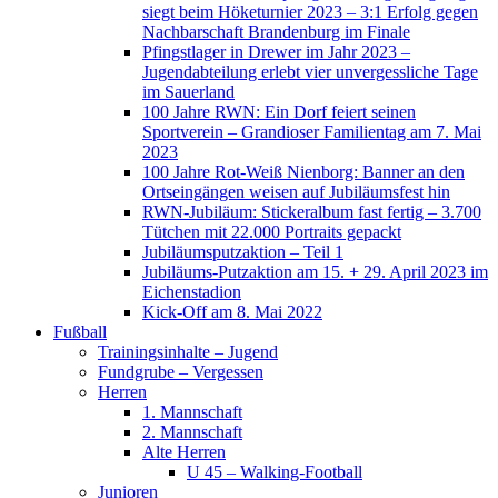
siegt beim Höketurnier 2023 – 3:1 Erfolg gegen
Nachbarschaft Brandenburg im Finale
Pfingstlager in Drewer im Jahr 2023 –
Jugendabteilung erlebt vier unvergessliche Tage
im Sauerland
100 Jahre RWN: Ein Dorf feiert seinen
Sportverein – Grandioser Familientag am 7. Mai
2023
100 Jahre Rot-Weiß Nienborg: Banner an den
Ortseingängen weisen auf Jubiläumsfest hin
RWN-Jubiläum: Stickeralbum fast fertig – 3.700
Tütchen mit 22.000 Portraits gepackt
Jubiläumsputzaktion – Teil 1
Jubiläums-Putzaktion am 15. + 29. April 2023 im
Eichenstadion
Kick-Off am 8. Mai 2022
Fußball
Trainingsinhalte – Jugend
Fundgrube – Vergessen
Herren
1. Mannschaft
2. Mannschaft
Alte Herren
U 45 – Walking-Football
Junioren