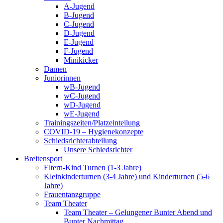
A-Jugend
B-Jugend
C-Jugend
D-Jugend
E-Jugend
F-Jugend
Minikicker
Damen
Juniorinnen
wB-Jugend
wC-Jugend
wD-Jugend
wE-Jugend
Trainingszeiten/Platzeinteilung
COVID-19 – Hygienekonzepte
Schiedsrichterabteilung
Unsere Schiedsrichter
Breitensport
Eltern-Kind Turnen (1-3 Jahre)
Kleinkinderturnen (3-4 Jahre) und Kinderturnen (5-6
Jahre)
Frauentanzgruppe
Team Theater
Team Theater – Gelungener Bunter Abend und
Bunter Nachmittag