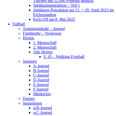
Tütchen mit 22.000 Portraits gepackt
Jubiläumsputzaktion – Teil 1
Jubiläums-Putzaktion am 15. + 29. April 2023 im
Eichenstadion
Kick-Off am 8. Mai 2022
Fußball
Trainingsinhalte – Jugend
Fundgrube – Vergessen
Herren
1. Mannschaft
2. Mannschaft
Alte Herren
U 45 – Walking-Football
Junioren
A-Jugend
B-Jugend
C-Jugend
D-Jugend
E-Jugend
F-Jugend
Minikicker
Damen
Juniorinnen
wB-Jugend
wC-Jugend