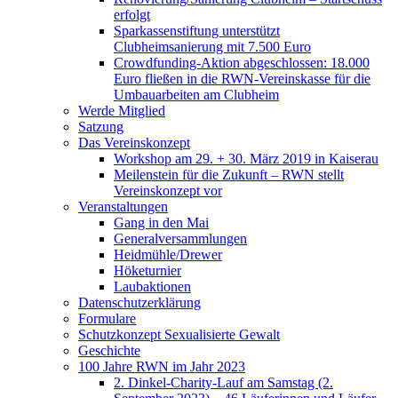
erfolgt
Sparkassenstiftung unterstützt
Clubheimsanierung mit 7.500 Euro
Crowdfunding-Aktion abgeschlossen: 18.000
Euro fließen in die RWN-Vereinskasse für die
Umbauarbeiten am Clubheim
Werde Mitglied
Satzung
Das Vereinskonzept
Workshop am 29. + 30. März 2019 in Kaiserau
Meilenstein für die Zukunft – RWN stellt
Vereinskonzept vor
Veranstaltungen
Gang in den Mai
Generalversammlungen
Heidmühle/Drewer
Höketurnier
Laubaktionen
Datenschutzerklärung
Formulare
Schutzkonzept Sexualisierte Gewalt
Geschichte
100 Jahre RWN im Jahr 2023
2. Dinkel-Charity-Lauf am Samstag (2.