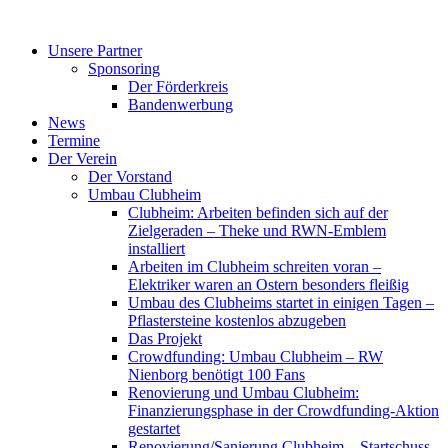
Zum
Inhalt
Unsere Partner
springen
Sponsoring
Der Förderkreis
Bandenwerbung
News
Termine
Der Verein
Der Vorstand
Umbau Clubheim
Clubheim: Arbeiten befinden sich auf der
Zielgeraden – Theke und RWN-Emblem
installiert
Arbeiten im Clubheim schreiten voran –
Elektriker waren an Ostern besonders fleißig
Umbau des Clubheims startet in einigen Tagen –
Pflastersteine kostenlos abzugeben
Das Projekt
Crowdfunding: Umbau Clubheim – RW
Nienborg benötigt 100 Fans
Renovierung und Umbau Clubheim:
Finanzierungsphase in der Crowdfunding-Aktion
gestartet
Renovierung/Sanierung Clubheim – Startschuss