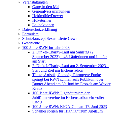
Veranstaltungen
Gang in den Mai
Generalversammlungen
Heidmühle/Drewer
Höketurnier
Laubaktionen
Datenschutzerklärung
Formulare
Schutzkonzept Sexualisierte Gewalt
Geschichte
100 Jahre RWN im Jahr 2023
2. Dinkel-Charity-Lauf am Samstag (2.
September 2023) – 46 Läuferinnen und Läufer
am Start
2. Dinkel-Charity-Lauf am 2. September 2023 –
Start und Ziel am Eichenstadion
Tänze, Artistik, Comedy, Ehrungen: Funke
springt bei RWN schnell aufs Publikum über –
Bunter Abend am 30. Juni im Festzelt am Wexter
Kreuz
100 Jahre RWN: Jugendturniere der
Jubiläumsvereine im Eichenstadion ein voller
Erfolg
100 Jahre RWN: KIGA-Cup am 17. Juni 2023
Schalker sorgen für Highlight zum Jubiläum