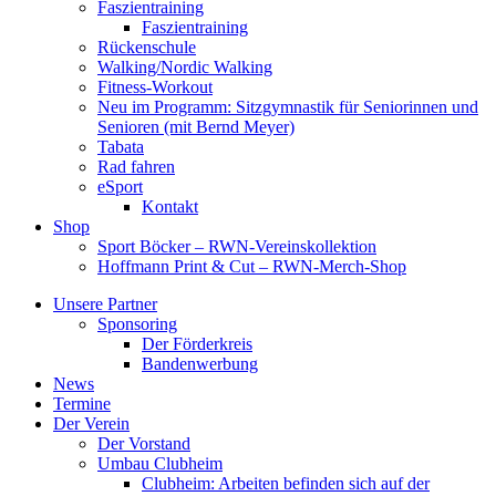
Faszientraining
Faszientraining
Rückenschule
Walking/Nordic Walking
Fitness-Workout
Neu im Programm: Sitzgymnastik für Seniorinnen und
Senioren (mit Bernd Meyer)
Tabata
Rad fahren
eSport
Kontakt
Shop
Sport Böcker – RWN-Vereinskollektion
Hoffmann Print & Cut – RWN-Merch-Shop
Unsere Partner
Sponsoring
Der Förderkreis
Bandenwerbung
News
Termine
Der Verein
Der Vorstand
Umbau Clubheim
Clubheim: Arbeiten befinden sich auf der