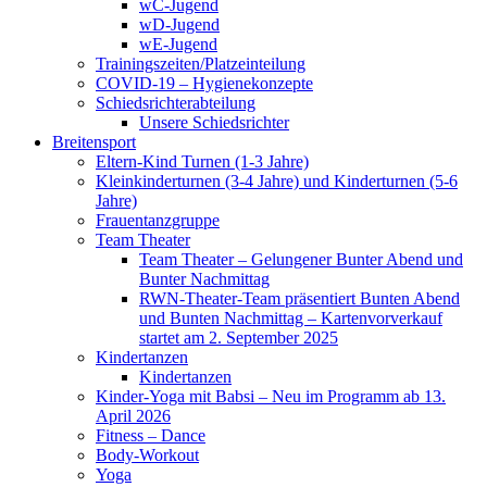
wC-Jugend
wD-Jugend
wE-Jugend
Trainingszeiten/Platzeinteilung
COVID-19 – Hygienekonzepte
Schiedsrichterabteilung
Unsere Schiedsrichter
Breitensport
Eltern-Kind Turnen (1-3 Jahre)
Kleinkinderturnen (3-4 Jahre) und Kinderturnen (5-6
Jahre)
Frauentanzgruppe
Team Theater
Team Theater – Gelungener Bunter Abend und
Bunter Nachmittag
RWN-Theater-Team präsentiert Bunten Abend
und Bunten Nachmittag – Kartenvorverkauf
startet am 2. September 2025
Kindertanzen
Kindertanzen
Kinder-Yoga mit Babsi – Neu im Programm ab 13.
April 2026
Fitness – Dance
Body-Workout
Yoga