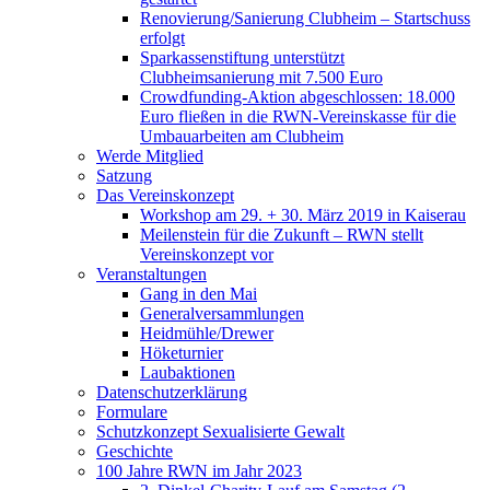
Renovierung/Sanierung Clubheim – Startschuss
erfolgt
Sparkassenstiftung unterstützt
Clubheimsanierung mit 7.500 Euro
Crowdfunding-Aktion abgeschlossen: 18.000
Euro fließen in die RWN-Vereinskasse für die
Umbauarbeiten am Clubheim
Werde Mitglied
Satzung
Das Vereinskonzept
Workshop am 29. + 30. März 2019 in Kaiserau
Meilenstein für die Zukunft – RWN stellt
Vereinskonzept vor
Veranstaltungen
Gang in den Mai
Generalversammlungen
Heidmühle/Drewer
Höketurnier
Laubaktionen
Datenschutzerklärung
Formulare
Schutzkonzept Sexualisierte Gewalt
Geschichte
100 Jahre RWN im Jahr 2023