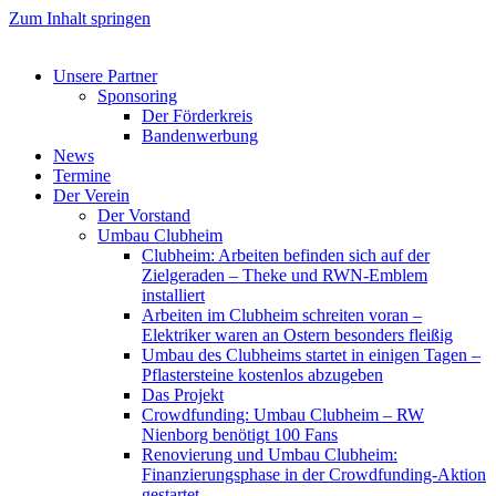
Zum Inhalt springen
Unsere Partner
Sponsoring
Der Förderkreis
Bandenwerbung
News
Termine
Der Verein
Der Vorstand
Umbau Clubheim
Clubheim: Arbeiten befinden sich auf der
Zielgeraden – Theke und RWN-Emblem
installiert
Arbeiten im Clubheim schreiten voran –
Elektriker waren an Ostern besonders fleißig
Umbau des Clubheims startet in einigen Tagen –
Pflastersteine kostenlos abzugeben
Das Projekt
Crowdfunding: Umbau Clubheim – RW
Nienborg benötigt 100 Fans
Renovierung und Umbau Clubheim:
Finanzierungsphase in der Crowdfunding-Aktion
gestartet