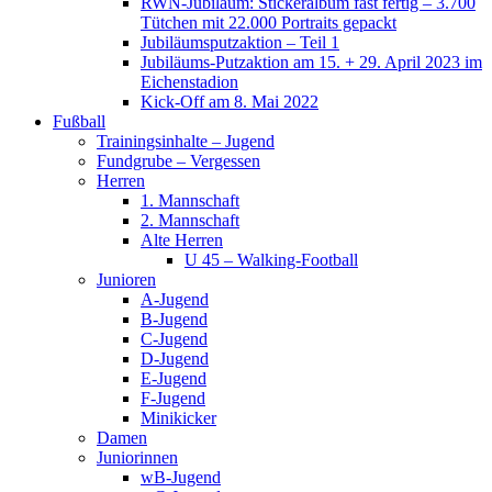
RWN-Jubiläum: Stickeralbum fast fertig – 3.700
Tütchen mit 22.000 Portraits gepackt
Jubiläumsputzaktion – Teil 1
Jubiläums-Putzaktion am 15. + 29. April 2023 im
Eichenstadion
Kick-Off am 8. Mai 2022
Fußball
Trainingsinhalte – Jugend
Fundgrube – Vergessen
Herren
1. Mannschaft
2. Mannschaft
Alte Herren
U 45 – Walking-Football
Junioren
A-Jugend
B-Jugend
C-Jugend
D-Jugend
E-Jugend
F-Jugend
Minikicker
Damen
Juniorinnen
wB-Jugend