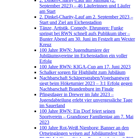
2. Dinkel-Charity-Lauf am Samstag (2.
September 2023) – 46 Läuferinnen und Läufer
am Start
2. Dinkel-Charity-Lauf am 2. September 2023 –
Start und Ziel am Eichenstadion
Tänze, Artistik, Comedy, Ehrungen: Funke
springt bei RWN schnell aufs Publikum über –
Bunter Abend am 30. Juni im Festzelt am Wexter
Kreuz
100 Jahre RWN: Jugendturniere der
Jubiläumsvereine im Eichenstadion ein voller
Erfolg
100 Jahre RWN: KIGA-Cup am 17. Juni 2023
Schalker sorgen für Highlight zum Jubiläum
Nachbarschaft Schäpersgraben/Vogelsangweg
siegt beim Höketurnier 2023 – 3:1 Erfolg gegen
Nachbarschaft Brandenburg im Finale
Pfingstlager in Drewer im Jahr 2023 –
Jugendabteilung erlebt vier unvergessliche Tage
im Sauerland
100 Jahre RWN: Ein Dorf feiert seinen
Sportverein – Grandioser Familientag am 7. Mai
2023
100 Jahre Rot-Weiß Nienborg: Banner an den
Ortseingängen weisen auf Jubiläumsfest hin