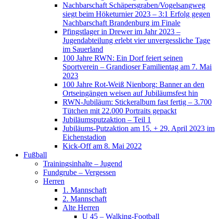
Nachbarschaft Schäpersgraben/Vogelsangweg
siegt beim Höketurnier 2023 – 3:1 Erfolg gegen
Nachbarschaft Brandenburg im Finale
Pfingstlager in Drewer im Jahr 2023 –
Jugendabteilung erlebt vier unvergessliche Tage
im Sauerland
100 Jahre RWN: Ein Dorf feiert seinen
Sportverein – Grandioser Familientag am 7. Mai
2023
100 Jahre Rot-Weiß Nienborg: Banner an den
Ortseingängen weisen auf Jubiläumsfest hin
RWN-Jubiläum: Stickeralbum fast fertig – 3.700
Tütchen mit 22.000 Portraits gepackt
Jubiläumsputzaktion – Teil 1
Jubiläums-Putzaktion am 15. + 29. April 2023 im
Eichenstadion
Kick-Off am 8. Mai 2022
Fußball
Trainingsinhalte – Jugend
Fundgrube – Vergessen
Herren
1. Mannschaft
2. Mannschaft
Alte Herren
U 45 – Walking-Football