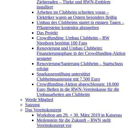
Zielgeraden – Theke und RWN-Emblem
installiert
Arbeiten im Clubheim schreiten voran –
Elektriker waren an Ostern besonders fleißig
Umbau des Clubheims startet in einigen Tagen –
Pflastersteine kostenlos abzugeben
Das Projekt
Crowdfunding: Umbau Clubheim – RW
Nienborg benötigt 100 Fans
Renovierung und Umbau Clubheim:
Finanzierungsphase in der Crowdfunding-Aktion
gestartet
Renovierung/Sanierung Clubheim – Startschuss
erfolgt
Sparkassenstiftung unterstützt
Clubheimsanierung mit 7.500 Euro
Crowdfunding-Aktion abgeschlossen: 18.000
Euro fließen in die RWN-Vereinskasse für die
Umbauarbeiten am Clubheim
Werde Mitglied
Satzung
Das Vereinskonzept
Workshop am 29. + 30. März 2019 in Kaiserau
Meilenstein für die Zukunft – RWN stellt
Vereinskonzept vor