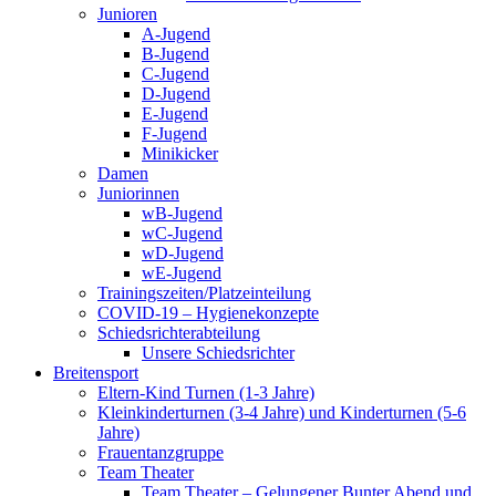
Junioren
A-Jugend
B-Jugend
C-Jugend
D-Jugend
E-Jugend
F-Jugend
Minikicker
Damen
Juniorinnen
wB-Jugend
wC-Jugend
wD-Jugend
wE-Jugend
Trainingszeiten/Platzeinteilung
COVID-19 – Hygienekonzepte
Schiedsrichterabteilung
Unsere Schiedsrichter
Breitensport
Eltern-Kind Turnen (1-3 Jahre)
Kleinkinderturnen (3-4 Jahre) und Kinderturnen (5-6
Jahre)
Frauentanzgruppe
Team Theater
Team Theater – Gelungener Bunter Abend und