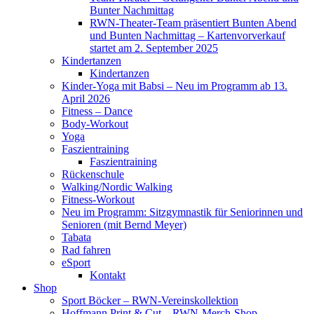
Bunter Nachmittag
RWN-Theater-Team präsentiert Bunten Abend
und Bunten Nachmittag – Kartenvorverkauf
startet am 2. September 2025
Kindertanzen
Kindertanzen
Kinder-Yoga mit Babsi – Neu im Programm ab 13.
April 2026
Fitness – Dance
Body-Workout
Yoga
Faszientraining
Faszientraining
Rückenschule
Walking/Nordic Walking
Fitness-Workout
Neu im Programm: Sitzgymnastik für Seniorinnen und
Senioren (mit Bernd Meyer)
Tabata
Rad fahren
eSport
Kontakt
Shop
Sport Böcker – RWN-Vereinskollektion
Hoffmann Print & Cut – RWN-Merch-Shop