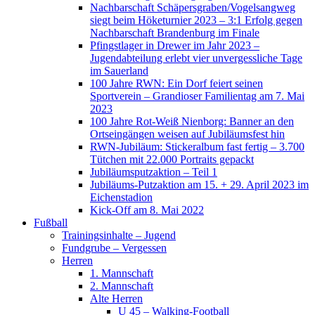
Nachbarschaft Schäpersgraben/Vogelsangweg
siegt beim Höketurnier 2023 – 3:1 Erfolg gegen
Nachbarschaft Brandenburg im Finale
Pfingstlager in Drewer im Jahr 2023 –
Jugendabteilung erlebt vier unvergessliche Tage
im Sauerland
100 Jahre RWN: Ein Dorf feiert seinen
Sportverein – Grandioser Familientag am 7. Mai
2023
100 Jahre Rot-Weiß Nienborg: Banner an den
Ortseingängen weisen auf Jubiläumsfest hin
RWN-Jubiläum: Stickeralbum fast fertig – 3.700
Tütchen mit 22.000 Portraits gepackt
Jubiläumsputzaktion – Teil 1
Jubiläums-Putzaktion am 15. + 29. April 2023 im
Eichenstadion
Kick-Off am 8. Mai 2022
Fußball
Trainingsinhalte – Jugend
Fundgrube – Vergessen
Herren
1. Mannschaft
2. Mannschaft
Alte Herren
U 45 – Walking-Football