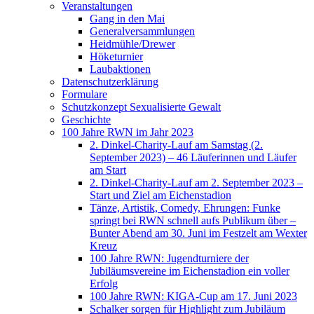
Veranstaltungen
Gang in den Mai
Generalversammlungen
Heidmühle/Drewer
Höketurnier
Laubaktionen
Datenschutzerklärung
Formulare
Schutzkonzept Sexualisierte Gewalt
Geschichte
100 Jahre RWN im Jahr 2023
2. Dinkel-Charity-Lauf am Samstag (2.
September 2023) – 46 Läuferinnen und Läufer
am Start
2. Dinkel-Charity-Lauf am 2. September 2023 –
Start und Ziel am Eichenstadion
Tänze, Artistik, Comedy, Ehrungen: Funke
springt bei RWN schnell aufs Publikum über –
Bunter Abend am 30. Juni im Festzelt am Wexter
Kreuz
100 Jahre RWN: Jugendturniere der
Jubiläumsvereine im Eichenstadion ein voller
Erfolg
100 Jahre RWN: KIGA-Cup am 17. Juni 2023
Schalker sorgen für Highlight zum Jubiläum