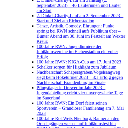
2. Dinkel-Charity-Lauf am Samstag (2.
September 2023) – 46 Läuferinnen und Läufer
am Start
2. Dinkel-Charity-Lauf am 2. September 2023 –
Start und Ziel am Eichenstadion
Tänze, Artistik, Comedy, Ehrungen: Funke
springt bei RWN schnell aufs Publikum über –
Bunter Abend am 30. Juni im Festzelt am Wexter
Kreuz
100 Jahre RWN: Jugendturniere der
Jubiläumsvereine im Eichenstadion ein voller
Erfolg
100 Jahre RWN: KIGA-Cup am 17. Juni 2023
Schalker sorgen für Highlight zum Jubiläum
Nachbarschaft Schäpersgraben/Vogelsangweg
siegt beim Höketurnier 2023 – 3:1 Erfolg gegen
Nachbarschaft Brandenburg im Finale
Pfingstlager in Drewer im Jahr 2023 –
Jugendabteilung erlebt vier unvergessliche Tage
im Sauerland
100 Jahre RWN: Ein Dorf feiert seinen
Sportverein – Grandioser Familientag am 7. Mai
2023
100 Jahre Rot-Weiß Nienborg: Banner an den
Ortseingängen weisen auf Jubiläumsfest hin