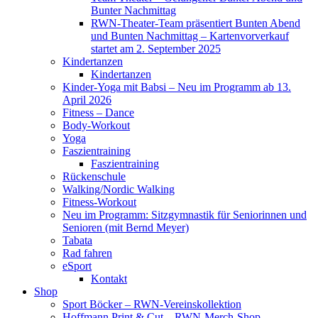
Bunter Nachmittag
RWN-Theater-Team präsentiert Bunten Abend
und Bunten Nachmittag – Kartenvorverkauf
startet am 2. September 2025
Kindertanzen
Kindertanzen
Kinder-Yoga mit Babsi – Neu im Programm ab 13.
April 2026
Fitness – Dance
Body-Workout
Yoga
Faszientraining
Faszientraining
Rückenschule
Walking/Nordic Walking
Fitness-Workout
Neu im Programm: Sitzgymnastik für Seniorinnen und
Senioren (mit Bernd Meyer)
Tabata
Rad fahren
eSport
Kontakt
Shop
Sport Böcker – RWN-Vereinskollektion
Hoffmann Print & Cut – RWN-Merch-Shop