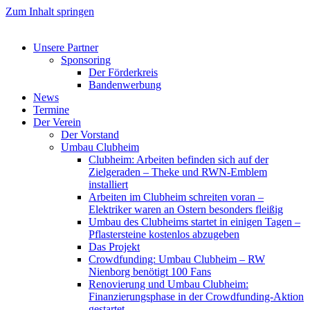
Zum Inhalt springen
Unsere Partner
Sponsoring
Der Förderkreis
Bandenwerbung
News
Termine
Der Verein
Der Vorstand
Umbau Clubheim
Clubheim: Arbeiten befinden sich auf der
Zielgeraden – Theke und RWN-Emblem
installiert
Arbeiten im Clubheim schreiten voran –
Elektriker waren an Ostern besonders fleißig
Umbau des Clubheims startet in einigen Tagen –
Pflastersteine kostenlos abzugeben
Das Projekt
Crowdfunding: Umbau Clubheim – RW
Nienborg benötigt 100 Fans
Renovierung und Umbau Clubheim:
Finanzierungsphase in der Crowdfunding-Aktion
gestartet