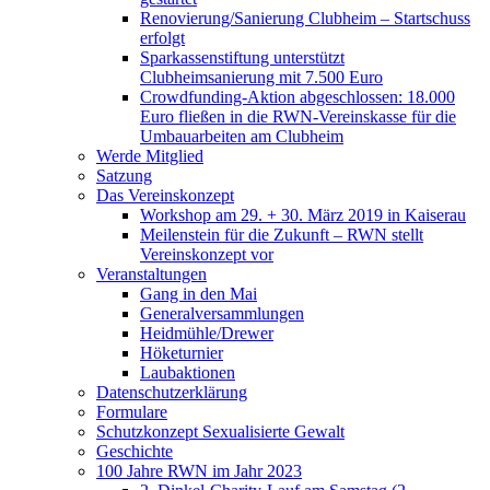
Renovierung/Sanierung Clubheim – Startschuss
erfolgt
Sparkassenstiftung unterstützt
Clubheimsanierung mit 7.500 Euro
Crowdfunding-Aktion abgeschlossen: 18.000
Euro fließen in die RWN-Vereinskasse für die
Umbauarbeiten am Clubheim
Werde Mitglied
Satzung
Das Vereinskonzept
Workshop am 29. + 30. März 2019 in Kaiserau
Meilenstein für die Zukunft – RWN stellt
Vereinskonzept vor
Veranstaltungen
Gang in den Mai
Generalversammlungen
Heidmühle/Drewer
Höketurnier
Laubaktionen
Datenschutzerklärung
Formulare
Schutzkonzept Sexualisierte Gewalt
Geschichte
100 Jahre RWN im Jahr 2023