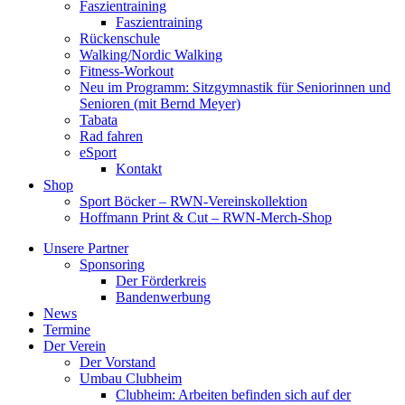
Faszientraining
Faszientraining
Rückenschule
Walking/Nordic Walking
Fitness-Workout
Neu im Programm: Sitzgymnastik für Seniorinnen und
Senioren (mit Bernd Meyer)
Tabata
Rad fahren
eSport
Kontakt
Shop
Sport Böcker – RWN-Vereinskollektion
Hoffmann Print & Cut – RWN-Merch-Shop
Unsere Partner
Sponsoring
Der Förderkreis
Bandenwerbung
News
Termine
Der Verein
Der Vorstand
Umbau Clubheim
Clubheim: Arbeiten befinden sich auf der