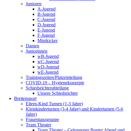
Junioren
A-Jugend
B-Jugend
C-Jugend
D-Jugend
E-Jugend
F-Jugend
Minikicker
Damen
Juniorinnen
wB-Jugend
wC-Jugend
wD-Jugend
wE-Jugend
Trainingszeiten/Platzeinteilung
COVID-19 – Hygienekonzepte
Schiedsrichterabteilung
Unsere Schiedsrichter
Breitensport
Eltern-Kind Turnen (1-3 Jahre)
Kleinkinderturnen (3-4 Jahre) und Kinderturnen (5-6
Jahre)
Frauentanzgruppe
Team Theater
Team Theater – Gelungener Bunter Abend und