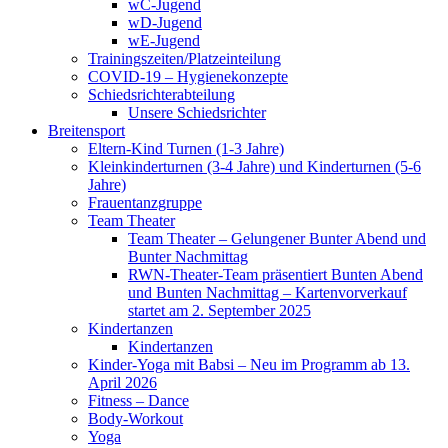
wC-Jugend
wD-Jugend
wE-Jugend
Trainingszeiten/Platzeinteilung
COVID-19 – Hygienekonzepte
Schiedsrichterabteilung
Unsere Schiedsrichter
Breitensport
Eltern-Kind Turnen (1-3 Jahre)
Kleinkinderturnen (3-4 Jahre) und Kinderturnen (5-6
Jahre)
Frauentanzgruppe
Team Theater
Team Theater – Gelungener Bunter Abend und
Bunter Nachmittag
RWN-Theater-Team präsentiert Bunten Abend
und Bunten Nachmittag – Kartenvorverkauf
startet am 2. September 2025
Kindertanzen
Kindertanzen
Kinder-Yoga mit Babsi – Neu im Programm ab 13.
April 2026
Fitness – Dance
Body-Workout
Yoga