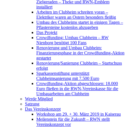
Zielgeraden – Theke und RWN-Emblem
installiert
Arbeiten im Clubheim schreiten voran –
Elektriker waren an Ostern besonders fleißig
Umbau des Clubheims startet in einigen Tagen –
Pflastersteine kostenlos abzugeben
Das Projekt
Crowdfunding: Umbau Clubheim – RW
Nienborg benötigt 100 Fans
Renovierung und Umbau Clubheim:
Finanzierungsphase in der Crowdfunding-Aktion
gestartet
Renovierung/Sanierung Clubheim – Startschuss
erfolgt
Sparkassenstiftung unterstützt
Clubheimsanierung mit 7.500 Euro
Crowdfunding-Aktion abgeschlossen: 18.000
Euro fließen in die RWN-Vereinskasse für die
Umbauarbeiten am Clubheim
Werde Mitglied
Satzung
Das Vereinskonzept
Workshop am 29. + 30. März 2019 in Kaiserau
Meilenstein für die Zukunft – RWN stellt
Vereinskonzept vor