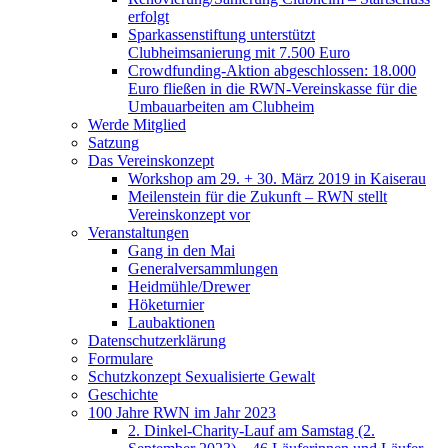
erfolgt
Sparkassenstiftung unterstützt
Clubheimsanierung mit 7.500 Euro
Crowdfunding-Aktion abgeschlossen: 18.000
Euro fließen in die RWN-Vereinskasse für die
Umbauarbeiten am Clubheim
Werde Mitglied
Satzung
Das Vereinskonzept
Workshop am 29. + 30. März 2019 in Kaiserau
Meilenstein für die Zukunft – RWN stellt
Vereinskonzept vor
Veranstaltungen
Gang in den Mai
Generalversammlungen
Heidmühle/Drewer
Höketurnier
Laubaktionen
Datenschutzerklärung
Formulare
Schutzkonzept Sexualisierte Gewalt
Geschichte
100 Jahre RWN im Jahr 2023
2. Dinkel-Charity-Lauf am Samstag (2.