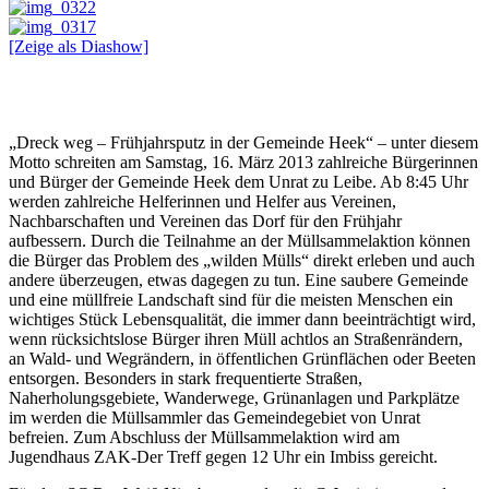
[Zeige als Diashow]
„Dreck weg – Frühjahrsputz in der Gemeinde Heek“ – unter diesem
Motto schreiten am Samstag, 16. März 2013 zahlreiche Bürgerinnen
und Bürger der Gemeinde Heek dem Unrat zu Leibe. Ab 8:45 Uhr
werden zahlreiche Helferinnen und Helfer aus Vereinen,
Nachbarschaften und Vereinen das Dorf für den Frühjahr
aufbessern. Durch die Teilnahme an der Müllsammelaktion können
die Bürger das Problem des „wilden Mülls“ direkt erleben und auch
andere überzeugen, etwas dagegen zu tun. Eine saubere Gemeinde
und eine müllfreie Landschaft sind für die meisten Menschen ein
wichtiges Stück Lebensqualität, die immer dann beeinträchtigt wird,
wenn rücksichtslose Bürger ihren Müll achtlos an Straßenrändern,
an Wald- und Wegrändern, in öffentlichen Grünflächen oder Beeten
entsorgen. Besonders in stark frequentierte Straßen,
Naherholungsgebiete, Wanderwege, Grünanlagen und Parkplätze
im werden die Müllsammler das Gemeindegebiet von Unrat
befreien. Zum Abschluss der Müllsammelaktion wird am
Jugendhaus ZAK-Der Treff gegen 12 Uhr ein Imbiss gereicht.