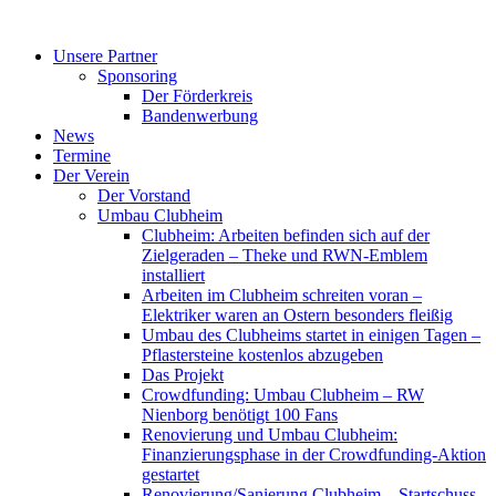
Zum
Inhalt
Unsere Partner
springen
Sponsoring
Der Förderkreis
Bandenwerbung
News
Termine
Der Verein
Der Vorstand
Umbau Clubheim
Clubheim: Arbeiten befinden sich auf der
Zielgeraden – Theke und RWN-Emblem
installiert
Arbeiten im Clubheim schreiten voran –
Elektriker waren an Ostern besonders fleißig
Umbau des Clubheims startet in einigen Tagen –
Pflastersteine kostenlos abzugeben
Das Projekt
Crowdfunding: Umbau Clubheim – RW
Nienborg benötigt 100 Fans
Renovierung und Umbau Clubheim:
Finanzierungsphase in der Crowdfunding-Aktion
gestartet
Renovierung/Sanierung Clubheim – Startschuss