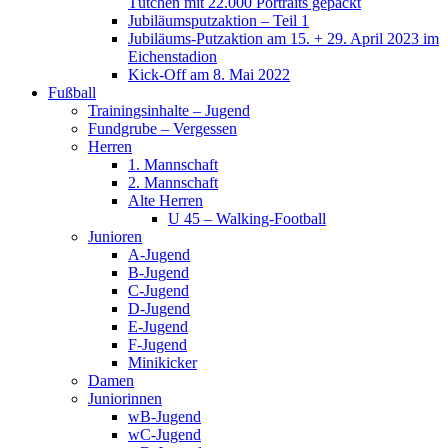
Tütchen mit 22.000 Portraits gepackt
Jubiläumsputzaktion – Teil 1
Jubiläums-Putzaktion am 15. + 29. April 2023 im
Eichenstadion
Kick-Off am 8. Mai 2022
Fußball
Trainingsinhalte – Jugend
Fundgrube – Vergessen
Herren
1. Mannschaft
2. Mannschaft
Alte Herren
U 45 – Walking-Football
Junioren
A-Jugend
B-Jugend
C-Jugend
D-Jugend
E-Jugend
F-Jugend
Minikicker
Damen
Juniorinnen
wB-Jugend
wC-Jugend