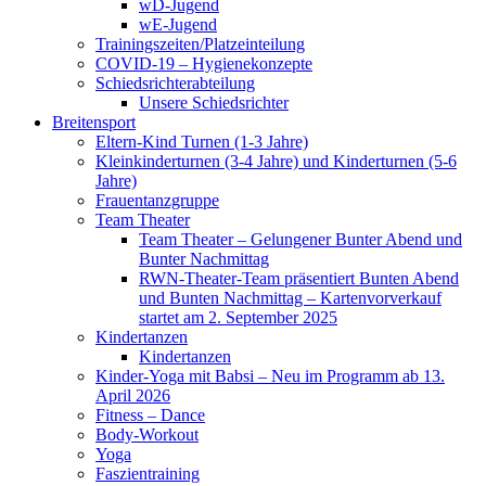
wD-Jugend
wE-Jugend
Trainingszeiten/Platzeinteilung
COVID-19 – Hygienekonzepte
Schiedsrichterabteilung
Unsere Schiedsrichter
Breitensport
Eltern-Kind Turnen (1-3 Jahre)
Kleinkinderturnen (3-4 Jahre) und Kinderturnen (5-6
Jahre)
Frauentanzgruppe
Team Theater
Team Theater – Gelungener Bunter Abend und
Bunter Nachmittag
RWN-Theater-Team präsentiert Bunten Abend
und Bunten Nachmittag – Kartenvorverkauf
startet am 2. September 2025
Kindertanzen
Kindertanzen
Kinder-Yoga mit Babsi – Neu im Programm ab 13.
April 2026
Fitness – Dance
Body-Workout
Yoga
Faszientraining