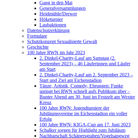
Gang in den Mai
Generalversammlungen
Heidmühle/Drewer
Höketurnier
Laubaktionen
Datenschutzerklärung
Formulare
Schutzkonzept Sexualisierte Gewalt
Geschichte
100 Jahre RWN im Jahr 2023
2. Dinkel-Charity-Lauf am Samstag (2.
September 2023) – 46 Läuferinnen und Läufer
am Start
2. Dinkel-Charity-Lauf am 2. September 2023 –
Start und Ziel am Eichenstadion
Tänze, Artistik, Comedy, Ehrungen: Funke
springt bei RWN schnell aufs Publikum über –
Bunter Abend am 30. Juni im Festzelt am Wexter
Kreuz
100 Jahre RWN: Jugendturniere der
Jubiläumsvereine im Eichenstadion ein voller
Erfolg
100 Jahre RWN: KIGA-Cup am 17. Juni 2023
Schalker sorgen für Highlight zum Jubiläum
Nachbarschaft Schäpersgraben/Vogelsangweg