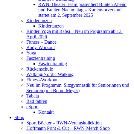
RWN-Theater-Team präsentiert Bunten Abend
und Bunten Nachmittag – Kartenvorverkauf
startet am 2. September 2025
Kindertanzen
Kindertanzen
Kinder-Yoga mit Babsi – Neu im Programm ab 13.
April 2026
Fitness – Dance
Body-Workout
Yoga
Faszientraining
Faszientraining
Rückenschule
Walking/Nordic Walking
Fitness-Workout
Neu im Programm: Sitzgymnastik für Seniorinnen und
Senioren (mit Bernd Meyer)
Tabata
Rad fahren
eSport
Kontakt
Shop
Sport Böcker – RWN-Vereinskollektion
Hoffmann Print & Cut – RWN-Merch-Shop