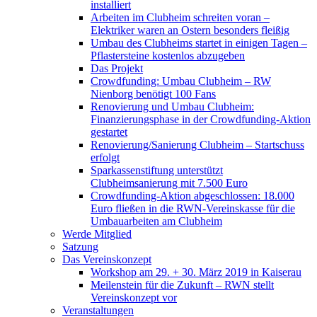
installiert
Arbeiten im Clubheim schreiten voran –
Elektriker waren an Ostern besonders fleißig
Umbau des Clubheims startet in einigen Tagen –
Pflastersteine kostenlos abzugeben
Das Projekt
Crowdfunding: Umbau Clubheim – RW
Nienborg benötigt 100 Fans
Renovierung und Umbau Clubheim:
Finanzierungsphase in der Crowdfunding-Aktion
gestartet
Renovierung/Sanierung Clubheim – Startschuss
erfolgt
Sparkassenstiftung unterstützt
Clubheimsanierung mit 7.500 Euro
Crowdfunding-Aktion abgeschlossen: 18.000
Euro fließen in die RWN-Vereinskasse für die
Umbauarbeiten am Clubheim
Werde Mitglied
Satzung
Das Vereinskonzept
Workshop am 29. + 30. März 2019 in Kaiserau
Meilenstein für die Zukunft – RWN stellt
Vereinskonzept vor
Veranstaltungen