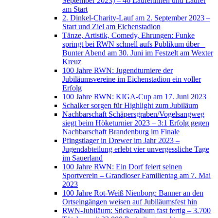
September 2023) – 46 Läuferinnen und Läufer
am Start
2. Dinkel-Charity-Lauf am 2. September 2023 –
Start und Ziel am Eichenstadion
Tänze, Artistik, Comedy, Ehrungen: Funke
springt bei RWN schnell aufs Publikum über –
Bunter Abend am 30. Juni im Festzelt am Wexter
Kreuz
100 Jahre RWN: Jugendturniere der
Jubiläumsvereine im Eichenstadion ein voller
Erfolg
100 Jahre RWN: KIGA-Cup am 17. Juni 2023
Schalker sorgen für Highlight zum Jubiläum
Nachbarschaft Schäpersgraben/Vogelsangweg
siegt beim Höketurnier 2023 – 3:1 Erfolg gegen
Nachbarschaft Brandenburg im Finale
Pfingstlager in Drewer im Jahr 2023 –
Jugendabteilung erlebt vier unvergessliche Tage
im Sauerland
100 Jahre RWN: Ein Dorf feiert seinen
Sportverein – Grandioser Familientag am 7. Mai
2023
100 Jahre Rot-Weiß Nienborg: Banner an den
Ortseingängen weisen auf Jubiläumsfest hin
RWN-Jubiläum: Stickeralbum fast fertig – 3.700