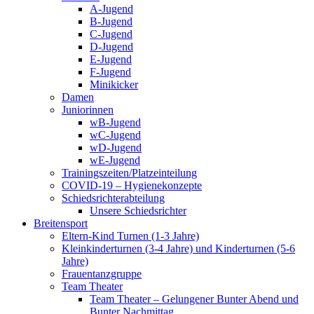
A-Jugend
B-Jugend
C-Jugend
D-Jugend
E-Jugend
F-Jugend
Minikicker
Damen
Juniorinnen
wB-Jugend
wC-Jugend
wD-Jugend
wE-Jugend
Trainingszeiten/Platzeinteilung
COVID-19 – Hygienekonzepte
Schiedsrichterabteilung
Unsere Schiedsrichter
Breitensport
Eltern-Kind Turnen (1-3 Jahre)
Kleinkinderturnen (3-4 Jahre) und Kinderturnen (5-6
Jahre)
Frauentanzgruppe
Team Theater
Team Theater – Gelungener Bunter Abend und
Bunter Nachmittag