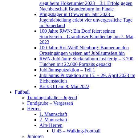
siegt beim Höketurnier 2023 – 3:1 Erfolg gegen
Nachbarschaft Brandenburg im Finale
Pfingstlager in Drewer im Jahr 2023 –
Jugendabteilung erlebt vier unvergessliche Tage
im Sauerland
100 Jahre RWN: Ein Dorf feiert seinen
Sportverein – Grandioser Familientag am 7. Mai
2023
100 Jahre Rot-Weiß Nienborg: Banner an den
Ortseingängen weisen auf Jubiläumsfest hin
RWN-Jubiläum: Stickeralbum fast fertig – 3.700
Tütchen mit 22.000 Portraits gepackt
Jubiläumsputzaktion – Teil 1
Jubiläums-Putzaktion am 15. + 29. April 2023 im
Eichenstadion
Kick-Off am 8. Mai 2022
Fußball
Trainingsinhalte – Jugend
Fundgrube – Vergessen
Herren
1. Mannschaft
2. Mannschaft
Alte Herren
U 45 – Walking-Football
Junioren