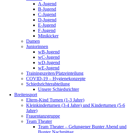
A-Jugend
B-Jugend
C-Jugend
D-Jugend
E-Jugend
F-Jugend
Minikicker
Damen
Juniorinnen
wB-Jugend
wC-Jugend
wD-Jugend
wE-Jugend
Trainingszeiten/Platzeinteilung
COVID-19 – Hygienekonzepte
Schiedsrichterabteilung
Unsere Schiedsrichter
Breitensport
Eltern-Kind Turnen (1-3 Jahre)
Kleinkinderturnen (3-4 Jahre) und Kinderturnen (5-6
Jahre)
Frauentanzgruppe
Team Theater
Team Theater – Gelungener Bunter Abend und
Bunter Nachmittag