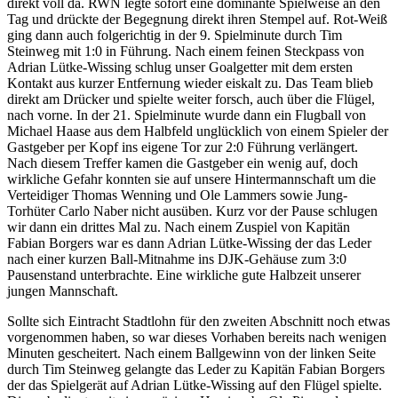
direkt voll da. RWN legte sofort eine dominante Spielweise an den
Tag und drückte der Begegnung direkt ihren Stempel auf. Rot-Weiß
ging dann auch folgerichtig in der 9. Spielminute durch Tim
Steinweg mit 1:0 in Führung. Nach einem feinen Steckpass von
Adrian Lütke-Wissing schlug unser Goalgetter mit dem ersten
Kontakt aus kurzer Entfernung wieder eiskalt zu. Das Team blieb
direkt am Drücker und spielte weiter forsch, auch über die Flügel,
nach vorne. In der 21. Spielminute wurde dann ein Flugball von
Michael Haase aus dem Halbfeld unglücklich von einem Spieler der
Gastgeber per Kopf ins eigene Tor zur 2:0 Führung verlängert.
Nach diesem Treffer kamen die Gastgeber ein wenig auf, doch
wirkliche Gefahr konnten sie auf unsere Hintermannschaft um die
Verteidiger Thomas Wenning und Ole Lammers sowie Jung-
Torhüter Carlo Naber nicht ausüben. Kurz vor der Pause schlugen
wir dann ein drittes Mal zu. Nach einem Zuspiel von Kapitän
Fabian Borgers war es dann Adrian Lütke-Wissing der das Leder
nach einer kurzen Ball-Mitnahme ins DJK-Gehäuse zum 3:0
Pausenstand unterbrachte. Eine wirkliche gute Halbzeit unserer
jungen Mannschaft.
Sollte sich Eintracht Stadtlohn für den zweiten Abschnitt noch etwas
vorgenommen haben, so war dieses Vorhaben bereits nach wenigen
Minuten gescheitert. Nach einem Ballgewinn von der linken Seite
durch Tim Steinweg gelangte das Leder zu Kapitän Fabian Borgers
der das Spielgerät auf Adrian Lütke-Wissing auf den Flügel spielte.