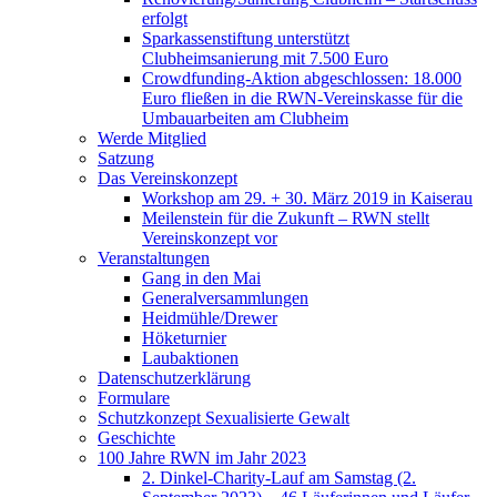
erfolgt
Sparkassenstiftung unterstützt
Clubheimsanierung mit 7.500 Euro
Crowdfunding-Aktion abgeschlossen: 18.000
Euro fließen in die RWN-Vereinskasse für die
Umbauarbeiten am Clubheim
Werde Mitglied
Satzung
Das Vereinskonzept
Workshop am 29. + 30. März 2019 in Kaiserau
Meilenstein für die Zukunft – RWN stellt
Vereinskonzept vor
Veranstaltungen
Gang in den Mai
Generalversammlungen
Heidmühle/Drewer
Höketurnier
Laubaktionen
Datenschutzerklärung
Formulare
Schutzkonzept Sexualisierte Gewalt
Geschichte
100 Jahre RWN im Jahr 2023
2. Dinkel-Charity-Lauf am Samstag (2.