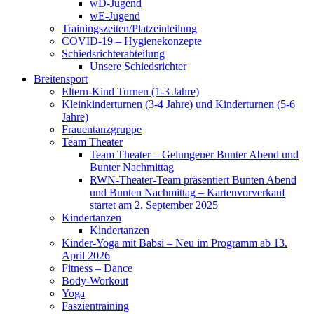
wD-Jugend
wE-Jugend
Trainingszeiten/Platzeinteilung
COVID-19 – Hygienekonzepte
Schiedsrichterabteilung
Unsere Schiedsrichter
Breitensport
Eltern-Kind Turnen (1-3 Jahre)
Kleinkinderturnen (3-4 Jahre) und Kinderturnen (5-6
Jahre)
Frauentanzgruppe
Team Theater
Team Theater – Gelungener Bunter Abend und
Bunter Nachmittag
RWN-Theater-Team präsentiert Bunten Abend
und Bunten Nachmittag – Kartenvorverkauf
startet am 2. September 2025
Kindertanzen
Kindertanzen
Kinder-Yoga mit Babsi – Neu im Programm ab 13.
April 2026
Fitness – Dance
Body-Workout
Yoga
Faszientraining