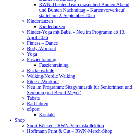
RWN-Theater-Team präsentiert Bunten Abend
und Bunten Nachmittag – Kartenvorverkauf
startet am 2. September 2025
Kindertanzen
Kindertanzen
Kinder-Yoga mit Babsi – Neu im Programm ab 13.
April 2026
Fitness – Dance
Body-Workout
Yoga
Faszientraining
Faszientraining
Rückenschule
Walking/Nordic Walking
Fitness-Workout
Neu im Programm: Sitzgymnastik für Seniorinnen und
Senioren (mit Bernd Meyer)
Tabata
Rad fahren
eSport
Kontakt
Shop
Sport Böcker – RWN-Vereinskollektion
Hoffmann Print & Cut – RWN-Merch-Shop