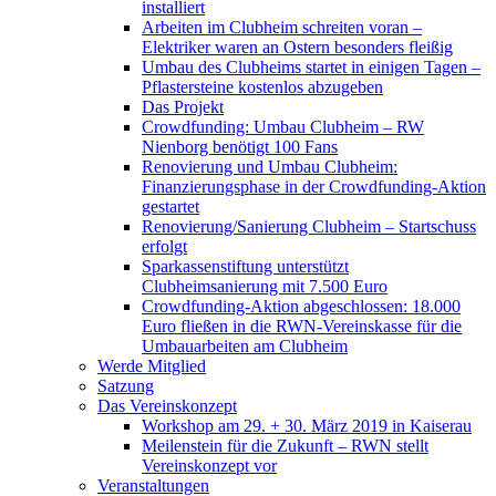
installiert
Arbeiten im Clubheim schreiten voran –
Elektriker waren an Ostern besonders fleißig
Umbau des Clubheims startet in einigen Tagen –
Pflastersteine kostenlos abzugeben
Das Projekt
Crowdfunding: Umbau Clubheim – RW
Nienborg benötigt 100 Fans
Renovierung und Umbau Clubheim:
Finanzierungsphase in der Crowdfunding-Aktion
gestartet
Renovierung/Sanierung Clubheim – Startschuss
erfolgt
Sparkassenstiftung unterstützt
Clubheimsanierung mit 7.500 Euro
Crowdfunding-Aktion abgeschlossen: 18.000
Euro fließen in die RWN-Vereinskasse für die
Umbauarbeiten am Clubheim
Werde Mitglied
Satzung
Das Vereinskonzept
Workshop am 29. + 30. März 2019 in Kaiserau
Meilenstein für die Zukunft – RWN stellt
Vereinskonzept vor
Veranstaltungen