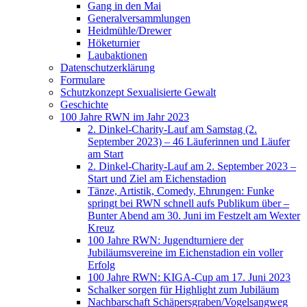
Gang in den Mai
Generalversammlungen
Heidmühle/Drewer
Höketurnier
Laubaktionen
Datenschutzerklärung
Formulare
Schutzkonzept Sexualisierte Gewalt
Geschichte
100 Jahre RWN im Jahr 2023
2. Dinkel-Charity-Lauf am Samstag (2.
September 2023) – 46 Läuferinnen und Läufer
am Start
2. Dinkel-Charity-Lauf am 2. September 2023 –
Start und Ziel am Eichenstadion
Tänze, Artistik, Comedy, Ehrungen: Funke
springt bei RWN schnell aufs Publikum über –
Bunter Abend am 30. Juni im Festzelt am Wexter
Kreuz
100 Jahre RWN: Jugendturniere der
Jubiläumsvereine im Eichenstadion ein voller
Erfolg
100 Jahre RWN: KIGA-Cup am 17. Juni 2023
Schalker sorgen für Highlight zum Jubiläum
Nachbarschaft Schäpersgraben/Vogelsangweg