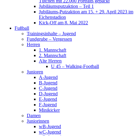
Tütchen mit 22.000 Portraits gepackt
Jubiläumsputzaktion – Teil 1
Jubiläums-Putzaktion am 15. + 29. April 2023 im
Eichenstadion
Kick-Off am 8. Mai 2022
Fußball
Trainingsinhalte – Jugend
Fundgrube – Vergessen
Herren
1. Mannschaft
2. Mannschaft
Alte Herren
U 45 – Walking-Football
Junioren
A-Jugend
B-Jugend
C-Jugend
D-Jugend
E-Jugend
F-Jugend
Minikicker
Damen
Juniorinnen
wB-Jugend
wC-Jugend