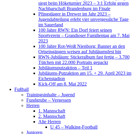
siegt beim Höketurnier 2023 – 3:1 Erfolg gegen
Nachbarschaft Brandenburg im Finale
Pfingstlager in Drewer im Jahr 2023 –
Jugendabteilung erlebt vier unvergessliche Tage
im Sauerland
100 Jahre RWN: Ein Dorf feiert seinen
Sportverein – Grandioser Familientag am 7. Mai
2023
100 Jahre Rot-Weiß Nienborg: Banner an den
Ortseingängen weisen auf Jubiläumsfest hin
RWN-Jubiläum: Stickeralbum fast fertig – 3.700
Tütchen mit 22.000 Portraits gepackt
Jubiläumsputzaktion – Teil 1
Jubiläums-Putzaktion am 15. + 29. April 2023 im
Eichenstadion
Kick-Off am 8. Mai 2022
Fußball
Trainingsinhalte – Jugend
Fundgrube – Vergessen
Herren
1. Mannschaft
2. Mannschaft
Alte Herren
U 45 – Walking-Football
Junioren