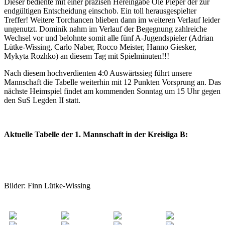
Dieser bediente mit einer präzisen Hereingabe Ole Pieper der zur
endgültigen Entscheidung einschob. Ein toll herausgespielter
Treffer! Weitere Torchancen blieben dann im weiteren Verlauf leider
ungenutzt. Dominik nahm im Verlauf der Begegnung zahlreiche
Wechsel vor und belohnte somit alle fünf A-Jugendspieler (Adrian
Lütke-Wissing, Carlo Naber, Rocco Meister, Hanno Giesker,
Mykyta Rozhko) an diesem Tag mit Spielminuten!!!
Nach diesem hochverdienten 4:0 Auswärtssieg führt unsere
Mannschaft die Tabelle weiterhin mit 12 Punkten Vorsprung an. Das
nächste Heimspiel findet am kommenden Sonntag um 15 Uhr gegen
den SuS Legden II statt.
Aktuelle Tabelle der 1. Mannschaft in der Kreisliga B:
Bilder: Finn Lütke-Wissing