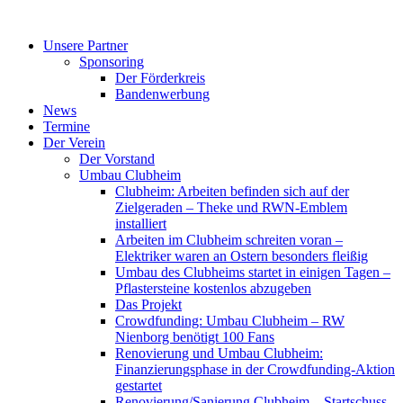
Zum
Inhalt
Unsere Partner
springen
Sponsoring
Der Förderkreis
Bandenwerbung
News
Termine
Der Verein
Der Vorstand
Umbau Clubheim
Clubheim: Arbeiten befinden sich auf der
Zielgeraden – Theke und RWN-Emblem
installiert
Arbeiten im Clubheim schreiten voran –
Elektriker waren an Ostern besonders fleißig
Umbau des Clubheims startet in einigen Tagen –
Pflastersteine kostenlos abzugeben
Das Projekt
Crowdfunding: Umbau Clubheim – RW
Nienborg benötigt 100 Fans
Renovierung und Umbau Clubheim:
Finanzierungsphase in der Crowdfunding-Aktion
gestartet
Renovierung/Sanierung Clubheim – Startschuss