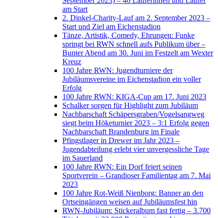
September 2023) – 46 Läuferinnen und Läufer
am Start
2. Dinkel-Charity-Lauf am 2. September 2023 –
Start und Ziel am Eichenstadion
Tänze, Artistik, Comedy, Ehrungen: Funke
springt bei RWN schnell aufs Publikum über –
Bunter Abend am 30. Juni im Festzelt am Wexter
Kreuz
100 Jahre RWN: Jugendturniere der
Jubiläumsvereine im Eichenstadion ein voller
Erfolg
100 Jahre RWN: KIGA-Cup am 17. Juni 2023
Schalker sorgen für Highlight zum Jubiläum
Nachbarschaft Schäpersgraben/Vogelsangweg
siegt beim Höketurnier 2023 – 3:1 Erfolg gegen
Nachbarschaft Brandenburg im Finale
Pfingstlager in Drewer im Jahr 2023 –
Jugendabteilung erlebt vier unvergessliche Tage
im Sauerland
100 Jahre RWN: Ein Dorf feiert seinen
Sportverein – Grandioser Familientag am 7. Mai
2023
100 Jahre Rot-Weiß Nienborg: Banner an den
Ortseingängen weisen auf Jubiläumsfest hin
RWN-Jubiläum: Stickeralbum fast fertig – 3.700