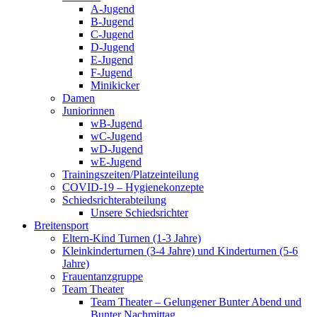
A-Jugend
B-Jugend
C-Jugend
D-Jugend
E-Jugend
F-Jugend
Minikicker
Damen
Juniorinnen
wB-Jugend
wC-Jugend
wD-Jugend
wE-Jugend
Trainingszeiten/Platzeinteilung
COVID-19 – Hygienekonzepte
Schiedsrichterabteilung
Unsere Schiedsrichter
Breitensport
Eltern-Kind Turnen (1-3 Jahre)
Kleinkinderturnen (3-4 Jahre) und Kinderturnen (5-6
Jahre)
Frauentanzgruppe
Team Theater
Team Theater – Gelungener Bunter Abend und
Bunter Nachmittag