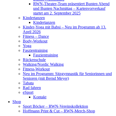
RWN-Theater-Team präsentiert Bunten Abend
und Bunten Nachmittag – Kartenvorverkauf
startet am 2. September 2025
Kindertanzen
Kindertanzen
Kinder-Yoga mit Babsi – Neu im Programm ab 13.
April 2026
Fitness – Dance
Body-Workout
Yoga
Faszientraining
Faszientraining
Rückenschule
Walking/Nordic Walking
Fitness-Workout
Neu im Programm: Sitzgymnastik für Seniorinnen und
Senioren (mit Bernd Meyer)
Tabata
Rad fahren
eSport
Kontakt
Shop
Sport Böcker – RWN-Vereinskollektion
Hoffmann Print & Cut – RWN-Merch-Shop