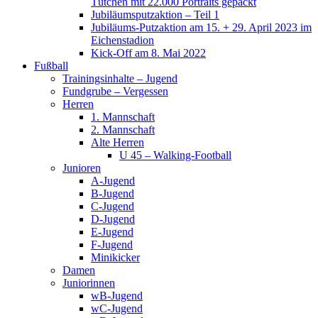
Tütchen mit 22.000 Portraits gepackt
Jubiläumsputzaktion – Teil 1
Jubiläums-Putzaktion am 15. + 29. April 2023 im
Eichenstadion
Kick-Off am 8. Mai 2022
Fußball
Trainingsinhalte – Jugend
Fundgrube – Vergessen
Herren
1. Mannschaft
2. Mannschaft
Alte Herren
U 45 – Walking-Football
Junioren
A-Jugend
B-Jugend
C-Jugend
D-Jugend
E-Jugend
F-Jugend
Minikicker
Damen
Juniorinnen
wB-Jugend
wC-Jugend