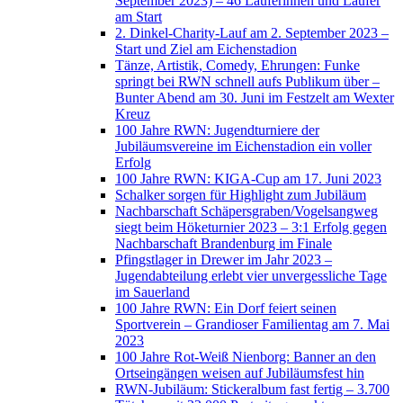
September 2023) – 46 Läuferinnen und Läufer
am Start
2. Dinkel-Charity-Lauf am 2. September 2023 –
Start und Ziel am Eichenstadion
Tänze, Artistik, Comedy, Ehrungen: Funke
springt bei RWN schnell aufs Publikum über –
Bunter Abend am 30. Juni im Festzelt am Wexter
Kreuz
100 Jahre RWN: Jugendturniere der
Jubiläumsvereine im Eichenstadion ein voller
Erfolg
100 Jahre RWN: KIGA-Cup am 17. Juni 2023
Schalker sorgen für Highlight zum Jubiläum
Nachbarschaft Schäpersgraben/Vogelsangweg
siegt beim Höketurnier 2023 – 3:1 Erfolg gegen
Nachbarschaft Brandenburg im Finale
Pfingstlager in Drewer im Jahr 2023 –
Jugendabteilung erlebt vier unvergessliche Tage
im Sauerland
100 Jahre RWN: Ein Dorf feiert seinen
Sportverein – Grandioser Familientag am 7. Mai
2023
100 Jahre Rot-Weiß Nienborg: Banner an den
Ortseingängen weisen auf Jubiläumsfest hin
RWN-Jubiläum: Stickeralbum fast fertig – 3.700