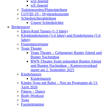
wD-Jugend
wE-Jugend
Trainingszeiten/Platzeinteilung
COVID-19 – Hygienekonzepte
Schiedsrichterabteilung
Unsere Schiedsrichter
Breitensport
Eltern-Kind Turnen (1-3 Jahre)
Kleinkinderturnen (3-4 Jahre) und Kinderturnen (5-6
Jahre)
Frauentanzgruppe
Team Theater
Team Theater – Gelungener Bunter Abend und
Bunter Nachmittag
RWN-Theater-Team präsentiert Bunten Abend
und Bunten Nachmittag – Kartenvorverkauf
startet am 2. September 2025
Kindertanzen
Kindertanzen
Kinder-Yoga mit Babsi – Neu im Programm ab 13.
April 2026
Fitness – Dance
Body-Workout
Yoga
Faszientraining