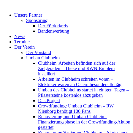
Zum
Inhalt
Unsere Partner
springen
Sponsoring
Der Förderkreis
Bandenwerbung
News
Termine
Der Verein
Der Vorstand
Umbau Clubheim
Clubheim: Arbeiten befinden sich auf der
Zielgeraden – Theke und RWN-Emblem
installiert
Arbeiten im Clubheim schreiten voran –
Elektriker waren an Ostern besonders fleißig
Umbau des Clubheims startet in einigen Tagen –
Pflastersteine kostenlos abzugeben
Das Projekt
Crowdfunding: Umbau Clubheim – RW
Nienborg benötigt 100 Fans
Renovierung und Umbau Clubheim:
Finanzierungsphase in der Crowdfunding-Aktion
gestartet
Renovierung/Sanierung Clubheim – Startschuss