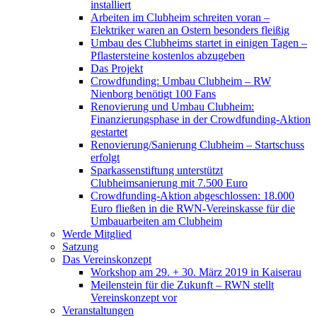
installiert
Arbeiten im Clubheim schreiten voran –
Elektriker waren an Ostern besonders fleißig
Umbau des Clubheims startet in einigen Tagen –
Pflastersteine kostenlos abzugeben
Das Projekt
Crowdfunding: Umbau Clubheim – RW
Nienborg benötigt 100 Fans
Renovierung und Umbau Clubheim:
Finanzierungsphase in der Crowdfunding-Aktion
gestartet
Renovierung/Sanierung Clubheim – Startschuss
erfolgt
Sparkassenstiftung unterstützt
Clubheimsanierung mit 7.500 Euro
Crowdfunding-Aktion abgeschlossen: 18.000
Euro fließen in die RWN-Vereinskasse für die
Umbauarbeiten am Clubheim
Werde Mitglied
Satzung
Das Vereinskonzept
Workshop am 29. + 30. März 2019 in Kaiserau
Meilenstein für die Zukunft – RWN stellt
Vereinskonzept vor
Veranstaltungen