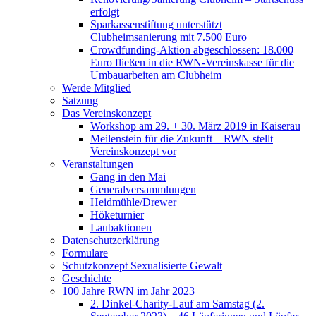
erfolgt
Sparkassenstiftung unterstützt
Clubheimsanierung mit 7.500 Euro
Crowdfunding-Aktion abgeschlossen: 18.000
Euro fließen in die RWN-Vereinskasse für die
Umbauarbeiten am Clubheim
Werde Mitglied
Satzung
Das Vereinskonzept
Workshop am 29. + 30. März 2019 in Kaiserau
Meilenstein für die Zukunft – RWN stellt
Vereinskonzept vor
Veranstaltungen
Gang in den Mai
Generalversammlungen
Heidmühle/Drewer
Höketurnier
Laubaktionen
Datenschutzerklärung
Formulare
Schutzkonzept Sexualisierte Gewalt
Geschichte
100 Jahre RWN im Jahr 2023
2. Dinkel-Charity-Lauf am Samstag (2.