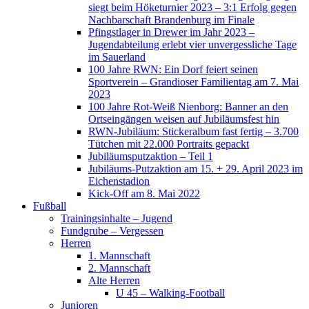
siegt beim Höketurnier 2023 – 3:1 Erfolg gegen
Nachbarschaft Brandenburg im Finale
Pfingstlager in Drewer im Jahr 2023 –
Jugendabteilung erlebt vier unvergessliche Tage
im Sauerland
100 Jahre RWN: Ein Dorf feiert seinen
Sportverein – Grandioser Familientag am 7. Mai
2023
100 Jahre Rot-Weiß Nienborg: Banner an den
Ortseingängen weisen auf Jubiläumsfest hin
RWN-Jubiläum: Stickeralbum fast fertig – 3.700
Tütchen mit 22.000 Portraits gepackt
Jubiläumsputzaktion – Teil 1
Jubiläums-Putzaktion am 15. + 29. April 2023 im
Eichenstadion
Kick-Off am 8. Mai 2022
Fußball
Trainingsinhalte – Jugend
Fundgrube – Vergessen
Herren
1. Mannschaft
2. Mannschaft
Alte Herren
U 45 – Walking-Football
Junioren