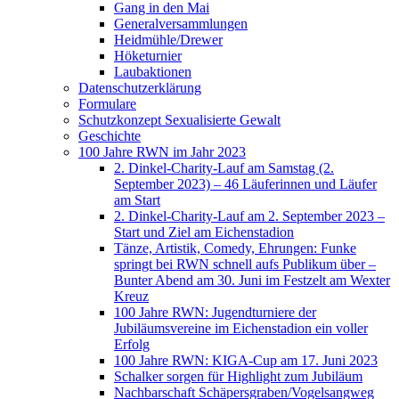
Gang in den Mai
Generalversammlungen
Heidmühle/Drewer
Höketurnier
Laubaktionen
Datenschutzerklärung
Formulare
Schutzkonzept Sexualisierte Gewalt
Geschichte
100 Jahre RWN im Jahr 2023
2. Dinkel-Charity-Lauf am Samstag (2.
September 2023) – 46 Läuferinnen und Läufer
am Start
2. Dinkel-Charity-Lauf am 2. September 2023 –
Start und Ziel am Eichenstadion
Tänze, Artistik, Comedy, Ehrungen: Funke
springt bei RWN schnell aufs Publikum über –
Bunter Abend am 30. Juni im Festzelt am Wexter
Kreuz
100 Jahre RWN: Jugendturniere der
Jubiläumsvereine im Eichenstadion ein voller
Erfolg
100 Jahre RWN: KIGA-Cup am 17. Juni 2023
Schalker sorgen für Highlight zum Jubiläum
Nachbarschaft Schäpersgraben/Vogelsangweg