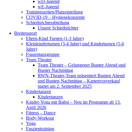
wD-Jugend
wE-Jugend
Trainingszeiten/Platzeinteilung
COVID-19 – Hygienekonzepte
Schiedsrichterabteilung
Unsere Schiedsrichter
Breitensport
Eltern-Kind Turnen (1-3 Jahre)
Kleinkinderturnen (3-4 Jahre) und Kinderturnen (5-6
Jahre)
Frauentanzgruppe
Team Theater
Team Theater – Gelungener Bunter Abend und
Bunter Nachmittag
RWN-Theater-Team präsentiert Bunten Abend
und Bunten Nachmittag – Kartenvorverkauf
startet am 2. September 2025
Kindertanzen
Kindertanzen
Kinder-Yoga mit Babsi – Neu im Programm ab 13.
April 2026
Fitness – Dance
Body-Workout
Yoga
Faszientraining