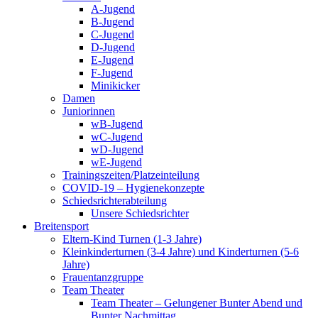
A-Jugend
B-Jugend
C-Jugend
D-Jugend
E-Jugend
F-Jugend
Minikicker
Damen
Juniorinnen
wB-Jugend
wC-Jugend
wD-Jugend
wE-Jugend
Trainingszeiten/Platzeinteilung
COVID-19 – Hygienekonzepte
Schiedsrichterabteilung
Unsere Schiedsrichter
Breitensport
Eltern-Kind Turnen (1-3 Jahre)
Kleinkinderturnen (3-4 Jahre) und Kinderturnen (5-6
Jahre)
Frauentanzgruppe
Team Theater
Team Theater – Gelungener Bunter Abend und
Bunter Nachmittag