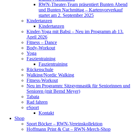
RWN-Theater-Team präsentiert Bunten Abend
und Bunten Nachmittag – Kartenvorverkauf
startet am 2. September 2025
Kindertanzen
Kindertanzen
Kinder-Yoga mit Babsi – Neu im Programm ab 13.
April 2026
Fitness – Dance
Body-Workout
Yoga
Faszientraining
Faszientraining
Rückenschule
Walking/Nordic Walking
Fitness-Workout
Neu im Programm: Sitzgymnastik für Seniorinnen und
Senioren (mit Bernd Meyer)
Tabata
Rad fahren
eSport
Kontakt
Shop
Sport Böcker – RWN-Vereinskollektion
Hoffmann Print & Cut – RWN-Merch-Shop