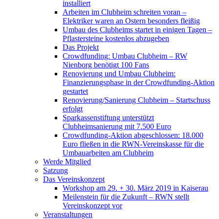
installiert
Arbeiten im Clubheim schreiten voran –
Elektriker waren an Ostern besonders fleißig
Umbau des Clubheims startet in einigen Tagen –
Pflastersteine kostenlos abzugeben
Das Projekt
Crowdfunding: Umbau Clubheim – RW
Nienborg benötigt 100 Fans
Renovierung und Umbau Clubheim:
Finanzierungsphase in der Crowdfunding-Aktion
gestartet
Renovierung/Sanierung Clubheim – Startschuss
erfolgt
Sparkassenstiftung unterstützt
Clubheimsanierung mit 7.500 Euro
Crowdfunding-Aktion abgeschlossen: 18.000
Euro fließen in die RWN-Vereinskasse für die
Umbauarbeiten am Clubheim
Werde Mitglied
Satzung
Das Vereinskonzept
Workshop am 29. + 30. März 2019 in Kaiserau
Meilenstein für die Zukunft – RWN stellt
Vereinskonzept vor
Veranstaltungen