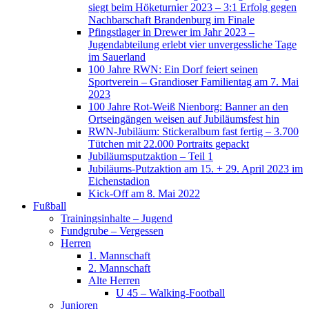
siegt beim Höketurnier 2023 – 3:1 Erfolg gegen
Nachbarschaft Brandenburg im Finale
Pfingstlager in Drewer im Jahr 2023 –
Jugendabteilung erlebt vier unvergessliche Tage
im Sauerland
100 Jahre RWN: Ein Dorf feiert seinen
Sportverein – Grandioser Familientag am 7. Mai
2023
100 Jahre Rot-Weiß Nienborg: Banner an den
Ortseingängen weisen auf Jubiläumsfest hin
RWN-Jubiläum: Stickeralbum fast fertig – 3.700
Tütchen mit 22.000 Portraits gepackt
Jubiläumsputzaktion – Teil 1
Jubiläums-Putzaktion am 15. + 29. April 2023 im
Eichenstadion
Kick-Off am 8. Mai 2022
Fußball
Trainingsinhalte – Jugend
Fundgrube – Vergessen
Herren
1. Mannschaft
2. Mannschaft
Alte Herren
U 45 – Walking-Football
Junioren