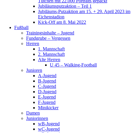
Tütchen mit 22.000 Portraits gepackt
Jubiläumsputzaktion – Teil 1
Jubiläums-Putzaktion am 15. + 29. April 2023 im
Eichenstadion
Kick-Off am 8. Mai 2022
Fußball
Trainingsinhalte – Jugend
Fundgrube – Vergessen
Herren
1. Mannschaft
2. Mannschaft
Alte Herren
U 45 – Walking-Football
Junioren
A-Jugend
B-Jugend
C-Jugend
D-Jugend
E-Jugend
F-Jugend
Minikicker
Damen
Juniorinnen
wB-Jugend
wC-Jugend