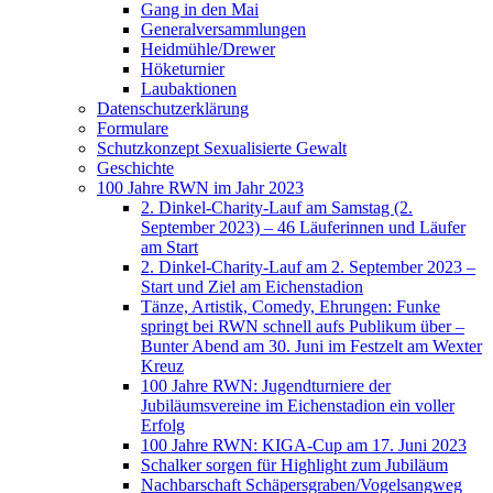
Gang in den Mai
Generalversammlungen
Heidmühle/Drewer
Höketurnier
Laubaktionen
Datenschutzerklärung
Formulare
Schutzkonzept Sexualisierte Gewalt
Geschichte
100 Jahre RWN im Jahr 2023
2. Dinkel-Charity-Lauf am Samstag (2.
September 2023) – 46 Läuferinnen und Läufer
am Start
2. Dinkel-Charity-Lauf am 2. September 2023 –
Start und Ziel am Eichenstadion
Tänze, Artistik, Comedy, Ehrungen: Funke
springt bei RWN schnell aufs Publikum über –
Bunter Abend am 30. Juni im Festzelt am Wexter
Kreuz
100 Jahre RWN: Jugendturniere der
Jubiläumsvereine im Eichenstadion ein voller
Erfolg
100 Jahre RWN: KIGA-Cup am 17. Juni 2023
Schalker sorgen für Highlight zum Jubiläum
Nachbarschaft Schäpersgraben/Vogelsangweg