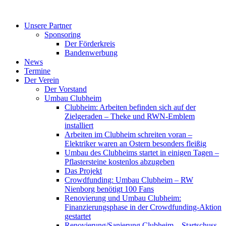
Zum
Inhalt
Unsere Partner
springen
Sponsoring
Der Förderkreis
Bandenwerbung
News
Termine
Der Verein
Der Vorstand
Umbau Clubheim
Clubheim: Arbeiten befinden sich auf der
Zielgeraden – Theke und RWN-Emblem
installiert
Arbeiten im Clubheim schreiten voran –
Elektriker waren an Ostern besonders fleißig
Umbau des Clubheims startet in einigen Tagen –
Pflastersteine kostenlos abzugeben
Das Projekt
Crowdfunding: Umbau Clubheim – RW
Nienborg benötigt 100 Fans
Renovierung und Umbau Clubheim:
Finanzierungsphase in der Crowdfunding-Aktion
gestartet
Renovierung/Sanierung Clubheim – Startschuss