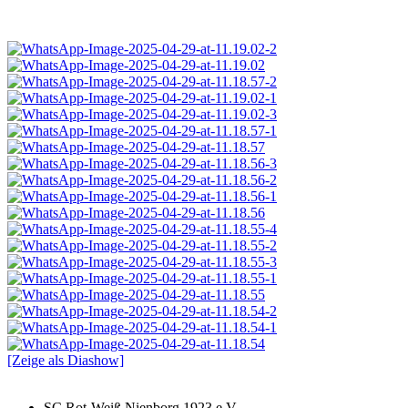
[Zeige als Diashow]
SC Rot-Weiß Nienborg 1923 e.V.