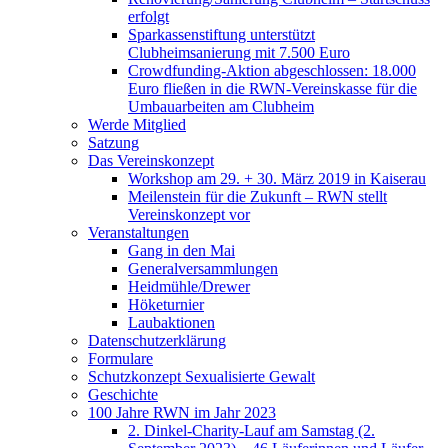
erfolgt
Sparkassenstiftung unterstützt
Clubheimsanierung mit 7.500 Euro
Crowdfunding-Aktion abgeschlossen: 18.000
Euro fließen in die RWN-Vereinskasse für die
Umbauarbeiten am Clubheim
Werde Mitglied
Satzung
Das Vereinskonzept
Workshop am 29. + 30. März 2019 in Kaiserau
Meilenstein für die Zukunft – RWN stellt
Vereinskonzept vor
Veranstaltungen
Gang in den Mai
Generalversammlungen
Heidmühle/Drewer
Höketurnier
Laubaktionen
Datenschutzerklärung
Formulare
Schutzkonzept Sexualisierte Gewalt
Geschichte
100 Jahre RWN im Jahr 2023
2. Dinkel-Charity-Lauf am Samstag (2.