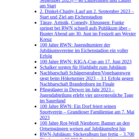
September 2023) – 46 Läuferinnen und Läufer
am Start
2. Dinkel-Charity-Lauf am 2. September 2023 –
Start und Ziel am Eichenstadion
Tänze, Artistik, Comedy, Ehrungen: Funke
springt bei RWN schnell aufs Publikum über –
Bunter Abend am 30. Juni im Festzelt am Wexter
Kreuz
100 Jahre RWN: Jugendturniere der
Jubiläumsvereine im Eichenstadion ein voller
Erfolg
100 Jahre RWN: KIGA-Cup am 17. Juni 2023
Schalker sorgen für Highlight zum Jubiläum
Nachbarschaft Schäpersgraben/Vogelsangweg
siegt beim Höketurnier 2023 – 3:1 Erfolg gegen
Nachbarschaft Brandenburg im Finale
Pfingstlager in Drewer im Jahr 2023 –
Jugendabteilung erlebt vier unvergessliche Tage
im Sauerland
100 Jahre RWN: Ein Dorf feiert seinen
Sportverein – Grandioser Familientag am 7. Mai
2023
100 Jahre Rot-Weiß Nienborg: Banner an den
Ortseingängen weisen auf Jubiläumsfest hin
RWN-Jubiläum: Stickeralbum fast fertig – 3.700