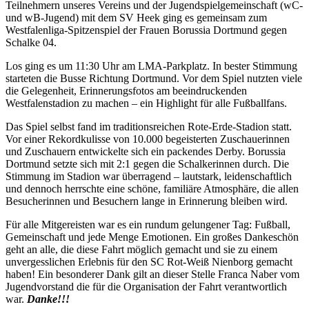
Teilnehmern unseres Vereins und der Jugendspielgemeinschaft (wC-
und wB-Jugend) mit dem SV Heek ging es gemeinsam zum
Westfalenliga-Spitzenspiel der Frauen Borussia Dortmund gegen
Schalke 04.
Los ging es um 11:30 Uhr am LMA-Parkplatz. In bester Stimmung
starteten die Busse Richtung Dortmund. Vor dem Spiel nutzten viele
die Gelegenheit, Erinnerungsfotos am beeindruckenden
Westfalenstadion zu machen – ein Highlight für alle Fußballfans.
Das Spiel selbst fand im traditionsreichen Rote-Erde-Stadion statt.
Vor einer Rekordkulisse von 10.000 begeisterten Zuschauerinnen
und Zuschauern entwickelte sich ein packendes Derby. Borussia
Dortmund setzte sich mit 2:1 gegen die Schalkerinnen durch. Die
Stimmung im Stadion war überragend – lautstark, leidenschaftlich
und dennoch herrschte eine schöne, familiäre Atmosphäre, die allen
Besucherinnen und Besuchern lange in Erinnerung bleiben wird.
Für alle Mitgereisten war es ein rundum gelungener Tag: Fußball,
Gemeinschaft und jede Menge Emotionen. Ein großes Dankeschön
geht an alle, die diese Fahrt möglich gemacht und sie zu einem
unvergesslichen Erlebnis für den SC Rot-Weiß Nienborg gemacht
haben! Ein besonderer Dank gilt an dieser Stelle Franca Naber vom
Jugendvorstand die für die Organisation der Fahrt verantwortlich
war.
Danke!!!