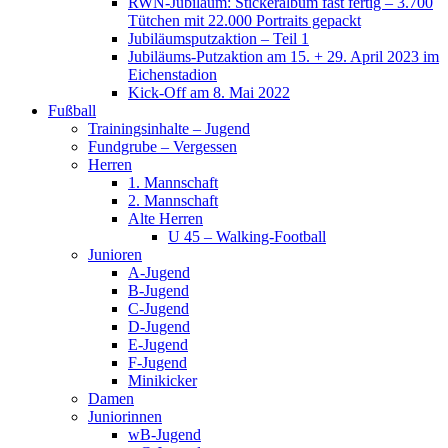
RWN-Jubiläum: Stickeralbum fast fertig – 3.700
Tütchen mit 22.000 Portraits gepackt
Jubiläumsputzaktion – Teil 1
Jubiläums-Putzaktion am 15. + 29. April 2023 im
Eichenstadion
Kick-Off am 8. Mai 2022
Fußball
Trainingsinhalte – Jugend
Fundgrube – Vergessen
Herren
1. Mannschaft
2. Mannschaft
Alte Herren
U 45 – Walking-Football
Junioren
A-Jugend
B-Jugend
C-Jugend
D-Jugend
E-Jugend
F-Jugend
Minikicker
Damen
Juniorinnen
wB-Jugend