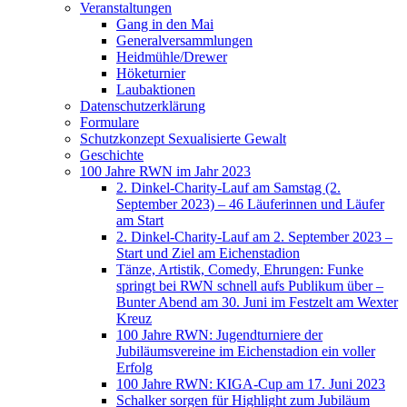
Veranstaltungen
Gang in den Mai
Generalversammlungen
Heidmühle/Drewer
Höketurnier
Laubaktionen
Datenschutzerklärung
Formulare
Schutzkonzept Sexualisierte Gewalt
Geschichte
100 Jahre RWN im Jahr 2023
2. Dinkel-Charity-Lauf am Samstag (2.
September 2023) – 46 Läuferinnen und Läufer
am Start
2. Dinkel-Charity-Lauf am 2. September 2023 –
Start und Ziel am Eichenstadion
Tänze, Artistik, Comedy, Ehrungen: Funke
springt bei RWN schnell aufs Publikum über –
Bunter Abend am 30. Juni im Festzelt am Wexter
Kreuz
100 Jahre RWN: Jugendturniere der
Jubiläumsvereine im Eichenstadion ein voller
Erfolg
100 Jahre RWN: KIGA-Cup am 17. Juni 2023
Schalker sorgen für Highlight zum Jubiläum