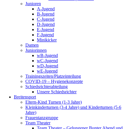
Junioren
A-Jugend
B-Jugend
C-Jugend
D-Jugend
E-Jugend
F-Jugend
Minikicker
Damen
Juniorinnen
wB-Jugend
wC-Jugend
wD-Jugend
wE-Jugend
Trainingszeiten/Platzeinteilung
COVID-19 – Hygienekonzepte
Schiedsrichterabteilung
Unsere Schiedsrichter
Breitensport
Eltern-Kind Turnen (1-3 Jahre)
Kleinkinderturnen (3-4 Jahre) und Kinderturnen (5-6
Jahre)
Frauentanzgruppe
Team Theater
Team Theater – Gelungener Bunter Abend und