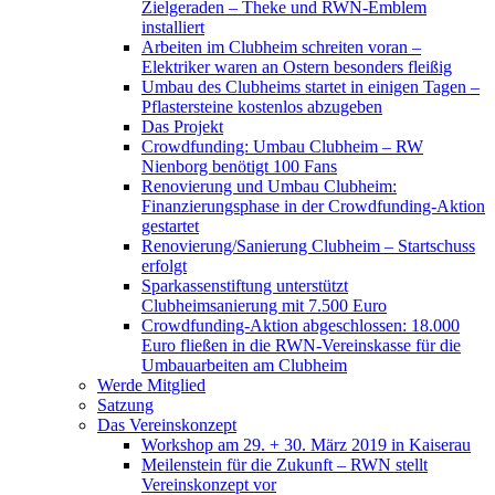
Zielgeraden – Theke und RWN-Emblem
installiert
Arbeiten im Clubheim schreiten voran –
Elektriker waren an Ostern besonders fleißig
Umbau des Clubheims startet in einigen Tagen –
Pflastersteine kostenlos abzugeben
Das Projekt
Crowdfunding: Umbau Clubheim – RW
Nienborg benötigt 100 Fans
Renovierung und Umbau Clubheim:
Finanzierungsphase in der Crowdfunding-Aktion
gestartet
Renovierung/Sanierung Clubheim – Startschuss
erfolgt
Sparkassenstiftung unterstützt
Clubheimsanierung mit 7.500 Euro
Crowdfunding-Aktion abgeschlossen: 18.000
Euro fließen in die RWN-Vereinskasse für die
Umbauarbeiten am Clubheim
Werde Mitglied
Satzung
Das Vereinskonzept
Workshop am 29. + 30. März 2019 in Kaiserau
Meilenstein für die Zukunft – RWN stellt
Vereinskonzept vor