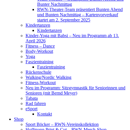
Bunter Nachmittag
RWN-Theater-Team präsentiert Bunten Abend
und Bunten Nachmittag – Kartenvorverkauf
startet am 2. September 2025
Kindertanzen
Kindertanzen
Kinder-Yoga mit Babsi – Neu im Programm ab 13.
April 2026
Fitness – Dance
Body-Workout
Yoga
Faszientraining
Faszientraining
Rückenschule
Walking/Nordic Walking
Fitness-Workout
Neu im Programm: Sitzgymnastik für Seniorinnen und
Senioren (mit Bernd Meyer)
Tabata
Rad fahren
eSport
Kontakt
Shop
Sport Böcker – RWN-Vereinskollektion
Hoffmann Print & Cut – RWN-Merch-Shop