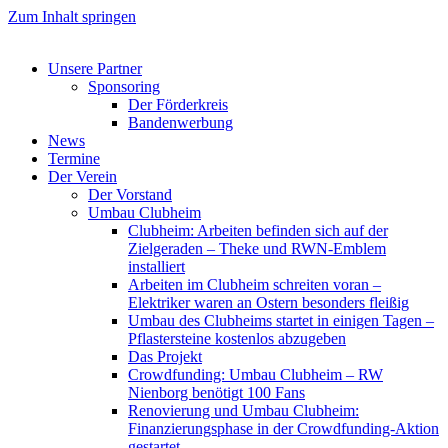
Zum Inhalt springen
Unsere Partner
Sponsoring
Der Förderkreis
Bandenwerbung
News
Termine
Der Verein
Der Vorstand
Umbau Clubheim
Clubheim: Arbeiten befinden sich auf der
Zielgeraden – Theke und RWN-Emblem
installiert
Arbeiten im Clubheim schreiten voran –
Elektriker waren an Ostern besonders fleißig
Umbau des Clubheims startet in einigen Tagen –
Pflastersteine kostenlos abzugeben
Das Projekt
Crowdfunding: Umbau Clubheim – RW
Nienborg benötigt 100 Fans
Renovierung und Umbau Clubheim:
Finanzierungsphase in der Crowdfunding-Aktion
gestartet