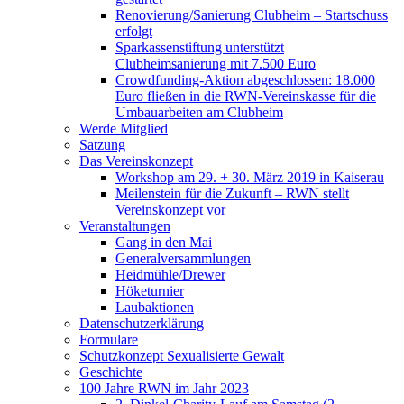
Renovierung/Sanierung Clubheim – Startschuss
erfolgt
Sparkassenstiftung unterstützt
Clubheimsanierung mit 7.500 Euro
Crowdfunding-Aktion abgeschlossen: 18.000
Euro fließen in die RWN-Vereinskasse für die
Umbauarbeiten am Clubheim
Werde Mitglied
Satzung
Das Vereinskonzept
Workshop am 29. + 30. März 2019 in Kaiserau
Meilenstein für die Zukunft – RWN stellt
Vereinskonzept vor
Veranstaltungen
Gang in den Mai
Generalversammlungen
Heidmühle/Drewer
Höketurnier
Laubaktionen
Datenschutzerklärung
Formulare
Schutzkonzept Sexualisierte Gewalt
Geschichte
100 Jahre RWN im Jahr 2023