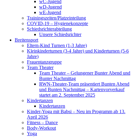
wC-Jugend
wD-Jugend
wE-Jugend
Trainingszeiten/Platzeinteilung
COVID-19 – Hygienekonzepte
Schiedsrichterabteilung
Unsere Schiedsrichter
Breitensport
Eltern-Kind Turnen (1-3 Jahre)
Kleinkinderturnen (3-4 Jahre) und Kinderturnen (5-6
Jahre)
Frauentanzgruppe
Team Theater
Team Theater – Gelungener Bunter Abend und
Bunter Nachmittag
RWN-Theater-Team präsentiert Bunten Abend
und Bunten Nachmittag – Kartenvorverkauf
startet am 2. September 2025
Kindertanzen
Kindertanzen
Kinder-Yoga mit Babsi – Neu im Programm ab 13.
April 2026
Fitness – Dance
Body-Workout
Yoga