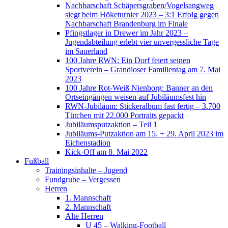
Nachbarschaft Schäpersgraben/Vogelsangweg
siegt beim Höketurnier 2023 – 3:1 Erfolg gegen
Nachbarschaft Brandenburg im Finale
Pfingstlager in Drewer im Jahr 2023 –
Jugendabteilung erlebt vier unvergessliche Tage
im Sauerland
100 Jahre RWN: Ein Dorf feiert seinen
Sportverein – Grandioser Familientag am 7. Mai
2023
100 Jahre Rot-Weiß Nienborg: Banner an den
Ortseingängen weisen auf Jubiläumsfest hin
RWN-Jubiläum: Stickeralbum fast fertig – 3.700
Tütchen mit 22.000 Portraits gepackt
Jubiläumsputzaktion – Teil 1
Jubiläums-Putzaktion am 15. + 29. April 2023 im
Eichenstadion
Kick-Off am 8. Mai 2022
Fußball
Trainingsinhalte – Jugend
Fundgrube – Vergessen
Herren
1. Mannschaft
2. Mannschaft
Alte Herren
U 45 – Walking-Football