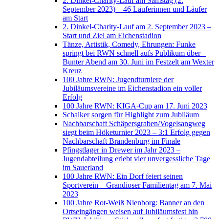
2. Dinkel-Charity-Lauf am Samstag (2.
September 2023) – 46 Läuferinnen und Läufer
am Start
2. Dinkel-Charity-Lauf am 2. September 2023 –
Start und Ziel am Eichenstadion
Tänze, Artistik, Comedy, Ehrungen: Funke
springt bei RWN schnell aufs Publikum über –
Bunter Abend am 30. Juni im Festzelt am Wexter
Kreuz
100 Jahre RWN: Jugendturniere der
Jubiläumsvereine im Eichenstadion ein voller
Erfolg
100 Jahre RWN: KIGA-Cup am 17. Juni 2023
Schalker sorgen für Highlight zum Jubiläum
Nachbarschaft Schäpersgraben/Vogelsangweg
siegt beim Höketurnier 2023 – 3:1 Erfolg gegen
Nachbarschaft Brandenburg im Finale
Pfingstlager in Drewer im Jahr 2023 –
Jugendabteilung erlebt vier unvergessliche Tage
im Sauerland
100 Jahre RWN: Ein Dorf feiert seinen
Sportverein – Grandioser Familientag am 7. Mai
2023
100 Jahre Rot-Weiß Nienborg: Banner an den
Ortseingängen weisen auf Jubiläumsfest hin