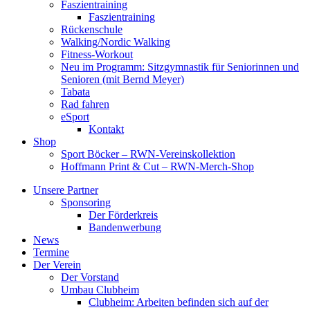
Faszientraining
Faszientraining
Rückenschule
Walking/Nordic Walking
Fitness-Workout
Neu im Programm: Sitzgymnastik für Seniorinnen und
Senioren (mit Bernd Meyer)
Tabata
Rad fahren
eSport
Kontakt
Shop
Sport Böcker – RWN-Vereinskollektion
Hoffmann Print & Cut – RWN-Merch-Shop
Unsere Partner
Sponsoring
Der Förderkreis
Bandenwerbung
News
Termine
Der Verein
Der Vorstand
Umbau Clubheim
Clubheim: Arbeiten befinden sich auf der