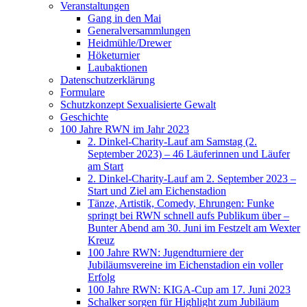
Veranstaltungen
Gang in den Mai
Generalversammlungen
Heidmühle/Drewer
Höketurnier
Laubaktionen
Datenschutzerklärung
Formulare
Schutzkonzept Sexualisierte Gewalt
Geschichte
100 Jahre RWN im Jahr 2023
2. Dinkel-Charity-Lauf am Samstag (2.
September 2023) – 46 Läuferinnen und Läufer
am Start
2. Dinkel-Charity-Lauf am 2. September 2023 –
Start und Ziel am Eichenstadion
Tänze, Artistik, Comedy, Ehrungen: Funke
springt bei RWN schnell aufs Publikum über –
Bunter Abend am 30. Juni im Festzelt am Wexter
Kreuz
100 Jahre RWN: Jugendturniere der
Jubiläumsvereine im Eichenstadion ein voller
Erfolg
100 Jahre RWN: KIGA-Cup am 17. Juni 2023
Schalker sorgen für Highlight zum Jubiläum