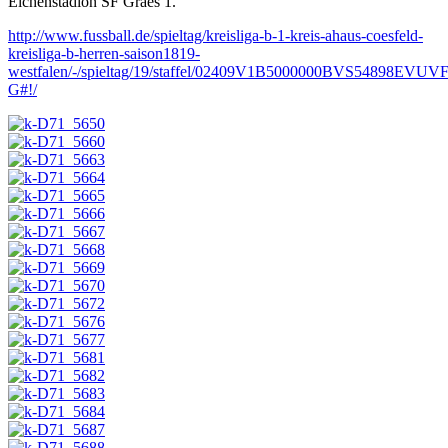
Eichenstadion SF Graes 1.
http://www.fussball.de/spieltag/kreisliga-b-1-kreis-ahaus-coesfeld-
kreisliga-b-herren-saison1819-
westfalen/-/spieltag/19/staffel/02409V1B5000000BVS54898EVUV
G#!/