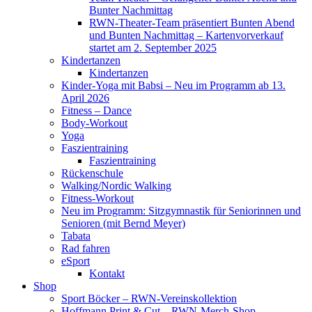
Bunter Nachmittag
RWN-Theater-Team präsentiert Bunten Abend
und Bunten Nachmittag – Kartenvorverkauf
startet am 2. September 2025
Kindertanzen
Kindertanzen
Kinder-Yoga mit Babsi – Neu im Programm ab 13.
April 2026
Fitness – Dance
Body-Workout
Yoga
Faszientraining
Faszientraining
Rückenschule
Walking/Nordic Walking
Fitness-Workout
Neu im Programm: Sitzgymnastik für Seniorinnen und
Senioren (mit Bernd Meyer)
Tabata
Rad fahren
eSport
Kontakt
Shop
Sport Böcker – RWN-Vereinskollektion
Hoffmann Print & Cut – RWN-Merch-Shop