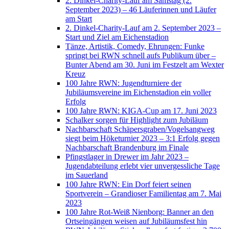
2. Dinkel-Charity-Lauf am Samstag (2.
September 2023) – 46 Läuferinnen und Läufer
am Start
2. Dinkel-Charity-Lauf am 2. September 2023 –
Start und Ziel am Eichenstadion
Tänze, Artistik, Comedy, Ehrungen: Funke
springt bei RWN schnell aufs Publikum über –
Bunter Abend am 30. Juni im Festzelt am Wexter
Kreuz
100 Jahre RWN: Jugendturniere der
Jubiläumsvereine im Eichenstadion ein voller
Erfolg
100 Jahre RWN: KIGA-Cup am 17. Juni 2023
Schalker sorgen für Highlight zum Jubiläum
Nachbarschaft Schäpersgraben/Vogelsangweg
siegt beim Höketurnier 2023 – 3:1 Erfolg gegen
Nachbarschaft Brandenburg im Finale
Pfingstlager in Drewer im Jahr 2023 –
Jugendabteilung erlebt vier unvergessliche Tage
im Sauerland
100 Jahre RWN: Ein Dorf feiert seinen
Sportverein – Grandioser Familientag am 7. Mai
2023
100 Jahre Rot-Weiß Nienborg: Banner an den
Ortseingängen weisen auf Jubiläumsfest hin