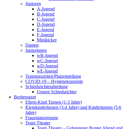
Junioren
A-Jugend
B-Jugend
C-Jugend
D-Jugend
E-Jugend
F-Jugend
Minikicker
Damen
Juniorinnen
wB-Jugend
wC-Jugend
wD-Jugend
wE-Jugend
Trainingszeiten/Platzeinteilung
COVID-19 – Hygienekonzepte
Schiedsrichterabteilung
Unsere Schiedsrichter
Breitensport
Eltern-Kind Turnen (1-3 Jahre)
Kleinkinderturnen (3-4 Jahre) und Kinderturnen (5-6
Jahre)
Frauentanzgruppe
Team Theater
Team Theater – Gelungener Bunter Abend und