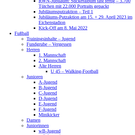
RWN-Jubiläum: Stickeralbum fast fertig – 3.700
Tütchen mit 22.000 Portraits gepackt
Jubiläumsputzaktion – Teil 1
Jubiläums-Putzaktion am 15. + 29. April 2023 im
Eichenstadion
Kick-Off am 8. Mai 2022
Fußball
Trainingsinhalte – Jugend
Fundgrube – Vergessen
Herren
1. Mannschaft
2. Mannschaft
Alte Herren
U 45 – Walking-Football
Junioren
A-Jugend
B-Jugend
C-Jugend
D-Jugend
E-Jugend
F-Jugend
Minikicker
Damen
Juniorinnen
wB-Jugend