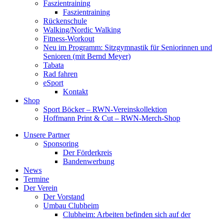
Faszientraining
Faszientraining
Rückenschule
Walking/Nordic Walking
Fitness-Workout
Neu im Programm: Sitzgymnastik für Seniorinnen und
Senioren (mit Bernd Meyer)
Tabata
Rad fahren
eSport
Kontakt
Shop
Sport Böcker – RWN-Vereinskollektion
Hoffmann Print & Cut – RWN-Merch-Shop
Unsere Partner
Sponsoring
Der Förderkreis
Bandenwerbung
News
Termine
Der Verein
Der Vorstand
Umbau Clubheim
Clubheim: Arbeiten befinden sich auf der