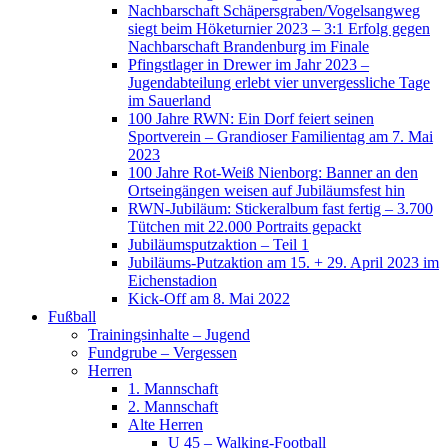
Nachbarschaft Schäpersgraben/Vogelsangweg
siegt beim Höketurnier 2023 – 3:1 Erfolg gegen
Nachbarschaft Brandenburg im Finale
Pfingstlager in Drewer im Jahr 2023 –
Jugendabteilung erlebt vier unvergessliche Tage
im Sauerland
100 Jahre RWN: Ein Dorf feiert seinen
Sportverein – Grandioser Familientag am 7. Mai
2023
100 Jahre Rot-Weiß Nienborg: Banner an den
Ortseingängen weisen auf Jubiläumsfest hin
RWN-Jubiläum: Stickeralbum fast fertig – 3.700
Tütchen mit 22.000 Portraits gepackt
Jubiläumsputzaktion – Teil 1
Jubiläums-Putzaktion am 15. + 29. April 2023 im
Eichenstadion
Kick-Off am 8. Mai 2022
Fußball
Trainingsinhalte – Jugend
Fundgrube – Vergessen
Herren
1. Mannschaft
2. Mannschaft
Alte Herren
U 45 – Walking-Football