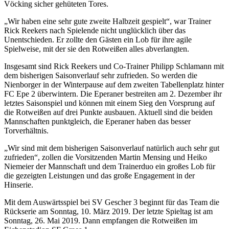
Vöcking sicher gehüteten Tores.
„Wir haben eine sehr gute zweite Halbzeit gespielt“, war Trainer
Rick Reekers nach Spielende nicht unglücklich über das
Unentschieden. Er zollte den Gästen ein Lob für ihre agile
Spielweise, mit der sie den Rotweißen alles abverlangten.
Insgesamt sind Rick Reekers und Co-Trainer Philipp Schlamann mit
dem bisherigen Saisonverlauf sehr zufrieden. So werden die
Nienborger in der Winterpause auf dem zweiten Tabellenplatz hinter
FC Epe 2 überwintern. Die Eperaner bestreiten am 2. Dezember ihr
letztes Saisonspiel und können mit einem Sieg den Vorsprung auf
die Rotweißen auf drei Punkte ausbauen. Aktuell sind die beiden
Mannschaften punktgleich, die Eperaner haben das besser
Torverhältnis.
„Wir sind mit dem bisherigen Saisonverlauf natürlich auch sehr gut
zufrieden“, zollen die Vorsitzenden Martin Mensing und Heiko
Niemeier der Mannschaft und dem Trainerduo ein großes Lob für
die gezeigten Leistungen und das große Engagement in der
Hinserie.
Mit dem Auswärtsspiel bei SV Gescher 3 beginnt für das Team die
Rückserie am Sonntag, 10. März 2019. Der letzte Spieltag ist am
Sonntag, 26. Mai 2019. Dann empfangen die Rotweißen im