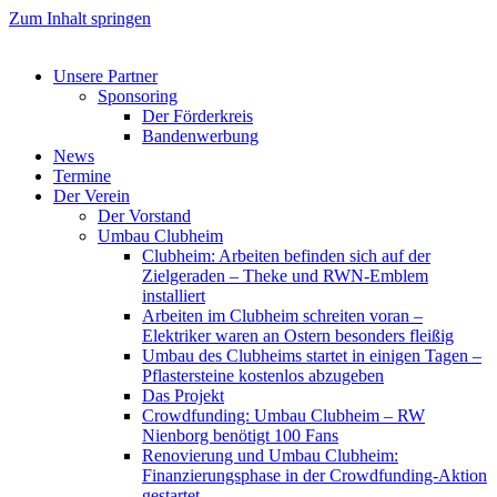
Zum Inhalt springen
Unsere Partner
Sponsoring
Der Förderkreis
Bandenwerbung
News
Termine
Der Verein
Der Vorstand
Umbau Clubheim
Clubheim: Arbeiten befinden sich auf der
Zielgeraden – Theke und RWN-Emblem
installiert
Arbeiten im Clubheim schreiten voran –
Elektriker waren an Ostern besonders fleißig
Umbau des Clubheims startet in einigen Tagen –
Pflastersteine kostenlos abzugeben
Das Projekt
Crowdfunding: Umbau Clubheim – RW
Nienborg benötigt 100 Fans
Renovierung und Umbau Clubheim:
Finanzierungsphase in der Crowdfunding-Aktion
gestartet