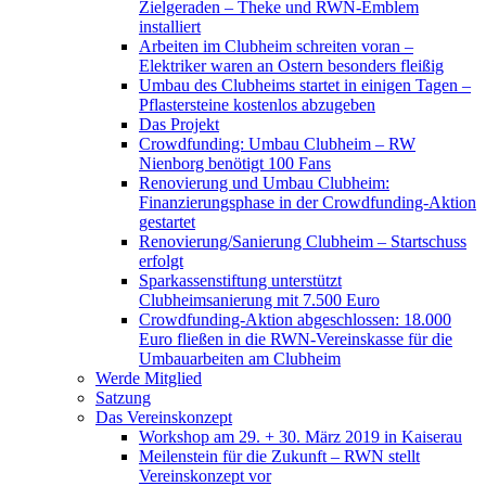
Zielgeraden – Theke und RWN-Emblem
installiert
Arbeiten im Clubheim schreiten voran –
Elektriker waren an Ostern besonders fleißig
Umbau des Clubheims startet in einigen Tagen –
Pflastersteine kostenlos abzugeben
Das Projekt
Crowdfunding: Umbau Clubheim – RW
Nienborg benötigt 100 Fans
Renovierung und Umbau Clubheim:
Finanzierungsphase in der Crowdfunding-Aktion
gestartet
Renovierung/Sanierung Clubheim – Startschuss
erfolgt
Sparkassenstiftung unterstützt
Clubheimsanierung mit 7.500 Euro
Crowdfunding-Aktion abgeschlossen: 18.000
Euro fließen in die RWN-Vereinskasse für die
Umbauarbeiten am Clubheim
Werde Mitglied
Satzung
Das Vereinskonzept
Workshop am 29. + 30. März 2019 in Kaiserau
Meilenstein für die Zukunft – RWN stellt
Vereinskonzept vor