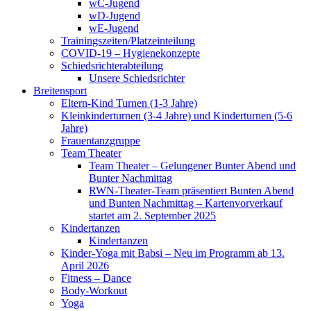
wC-Jugend
wD-Jugend
wE-Jugend
Trainingszeiten/Platzeinteilung
COVID-19 – Hygienekonzepte
Schiedsrichterabteilung
Unsere Schiedsrichter
Breitensport
Eltern-Kind Turnen (1-3 Jahre)
Kleinkinderturnen (3-4 Jahre) und Kinderturnen (5-6
Jahre)
Frauentanzgruppe
Team Theater
Team Theater – Gelungener Bunter Abend und
Bunter Nachmittag
RWN-Theater-Team präsentiert Bunten Abend
und Bunten Nachmittag – Kartenvorverkauf
startet am 2. September 2025
Kindertanzen
Kindertanzen
Kinder-Yoga mit Babsi – Neu im Programm ab 13.
April 2026
Fitness – Dance
Body-Workout
Yoga