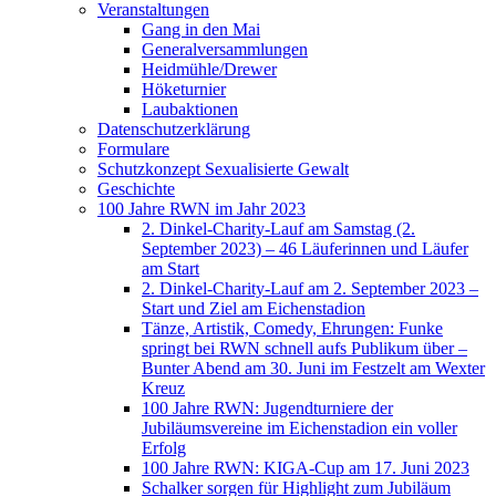
Veranstaltungen
Gang in den Mai
Generalversammlungen
Heidmühle/Drewer
Höketurnier
Laubaktionen
Datenschutzerklärung
Formulare
Schutzkonzept Sexualisierte Gewalt
Geschichte
100 Jahre RWN im Jahr 2023
2. Dinkel-Charity-Lauf am Samstag (2.
September 2023) – 46 Läuferinnen und Läufer
am Start
2. Dinkel-Charity-Lauf am 2. September 2023 –
Start und Ziel am Eichenstadion
Tänze, Artistik, Comedy, Ehrungen: Funke
springt bei RWN schnell aufs Publikum über –
Bunter Abend am 30. Juni im Festzelt am Wexter
Kreuz
100 Jahre RWN: Jugendturniere der
Jubiläumsvereine im Eichenstadion ein voller
Erfolg
100 Jahre RWN: KIGA-Cup am 17. Juni 2023
Schalker sorgen für Highlight zum Jubiläum