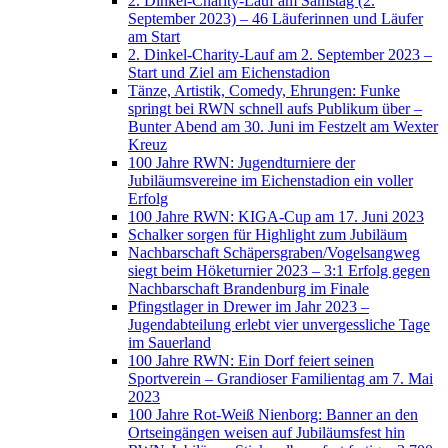
2. Dinkel-Charity-Lauf am Samstag (2.
September 2023) – 46 Läuferinnen und Läufer
am Start
2. Dinkel-Charity-Lauf am 2. September 2023 –
Start und Ziel am Eichenstadion
Tänze, Artistik, Comedy, Ehrungen: Funke
springt bei RWN schnell aufs Publikum über –
Bunter Abend am 30. Juni im Festzelt am Wexter
Kreuz
100 Jahre RWN: Jugendturniere der
Jubiläumsvereine im Eichenstadion ein voller
Erfolg
100 Jahre RWN: KIGA-Cup am 17. Juni 2023
Schalker sorgen für Highlight zum Jubiläum
Nachbarschaft Schäpersgraben/Vogelsangweg
siegt beim Höketurnier 2023 – 3:1 Erfolg gegen
Nachbarschaft Brandenburg im Finale
Pfingstlager in Drewer im Jahr 2023 –
Jugendabteilung erlebt vier unvergessliche Tage
im Sauerland
100 Jahre RWN: Ein Dorf feiert seinen
Sportverein – Grandioser Familientag am 7. Mai
2023
100 Jahre Rot-Weiß Nienborg: Banner an den
Ortseingängen weisen auf Jubiläumsfest hin