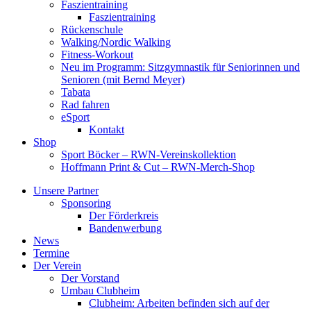
Faszientraining
Faszientraining
Rückenschule
Walking/Nordic Walking
Fitness-Workout
Neu im Programm: Sitzgymnastik für Seniorinnen und
Senioren (mit Bernd Meyer)
Tabata
Rad fahren
eSport
Kontakt
Shop
Sport Böcker – RWN-Vereinskollektion
Hoffmann Print & Cut – RWN-Merch-Shop
Unsere Partner
Sponsoring
Der Förderkreis
Bandenwerbung
News
Termine
Der Verein
Der Vorstand
Umbau Clubheim
Clubheim: Arbeiten befinden sich auf der