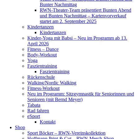
Bunter Nachmittag
RWN-Theater-Team präsentiert Bunten Abend
und Bunten Nachmittag – Kartenvorverkauf
startet am 2. September 2025
Kindertanzen
Kindertanzen
Kinder-Yoga mit Babsi – Neu im Programm ab 13.
April 2026
Fitness – Dance
Body-Workout
Yoga
Faszientraining
Faszientraining
Rückenschule
Walking/Nordic Walking
Fitness-Workout
Neu im Programm: Sitzgymnastik für Seniorinnen und
Senioren (mit Bernd Meyer)
Tabata
Rad fahren
eSport
Kontakt
Shop
Sport Böcker – RWN-Vereinskollektion
Hoffmann Print & Cut – RWN-Merch-Shop