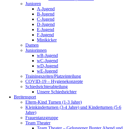
Junioren
A-Jugend
B-Jugend
C-Jugend
D-Jugend
E-Jugend
F-Jugend
Minikicker
Damen
Juniorinnen
wB-Jugend
wC-Jugend
wD-Jugend
wE-Jugend
Trainingszeiten/Platzeinteilung
COVID-19 – Hygienekonzepte
Schiedsrichterabteilung
Unsere Schiedsrichter
Breitensport
Eltern-Kind Turnen (1-3 Jahre)
Kleinkinderturnen (3-4 Jahre) und Kinderturnen (5-6
Jahre)
Frauentanzgruppe
Team Theater
Team Theater – Gelungener Bunter Abend und