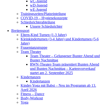
wC-Jugend
wD-Jugend
wE-Jugend
Trainingszeiten/Platzeinteilung
COVID-19 – Hygienekonzepte
Schiedsrichterabteilung
Unsere Schiedsrichter
Breitensport
Eltern-Kind Turnen (1-3 Jahre)
Kleinkinderturnen (3-4 Jahre) und Kinderturnen (5-6
Jahre)
Frauentanzgruppe
Team Theater
Team Theater – Gelungener Bunter Abend und
Bunter Nachmittag
RWN-Theater-Team präsentiert Bunten Abend
und Bunten Nachmittag – Kartenvorverkauf
startet am 2. September 2025
Kindertanzen
Kindertanzen
Kinder-Yoga mit Babsi – Neu im Programm ab 13.
April 2026
Fitness – Dance
Body-Workout
Yoga