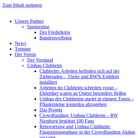
Zum Inhalt springen
Unsere Partner
Sponsoring
Der Förderkreis
Bandenwerbung
News
Termine
Der Verein
Der Vorstand
Umbau Clubheim
Clubheim: Arbeiten befinden sich auf der
Zielgeraden – Theke und RWN-Emblem
installiert
Arbeiten im Clubheim schreiten voran –
Elektriker waren an Ostern besonders fleißig
Umbau des Clubheims startet in einigen Tagen –
Pflastersteine kostenlos abzugeben
Das Projekt
Crowdfunding: Umbau Clubheim – RW
Nienborg benötigt 100 Fans
Renovierung und Umbau Clubheim:
Finanzierungsphase in der Crowdfunding-Aktion
gestartet