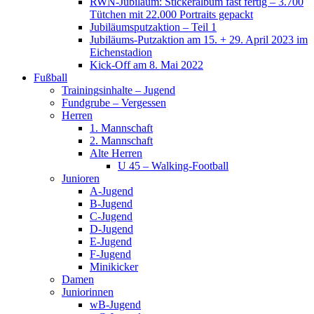
RWN-Jubiläum: Stickeralbum fast fertig – 3.700
Tütchen mit 22.000 Portraits gepackt
Jubiläumsputzaktion – Teil 1
Jubiläums-Putzaktion am 15. + 29. April 2023 im
Eichenstadion
Kick-Off am 8. Mai 2022
Fußball
Trainingsinhalte – Jugend
Fundgrube – Vergessen
Herren
1. Mannschaft
2. Mannschaft
Alte Herren
U 45 – Walking-Football
Junioren
A-Jugend
B-Jugend
C-Jugend
D-Jugend
E-Jugend
F-Jugend
Minikicker
Damen
Juniorinnen
wB-Jugend