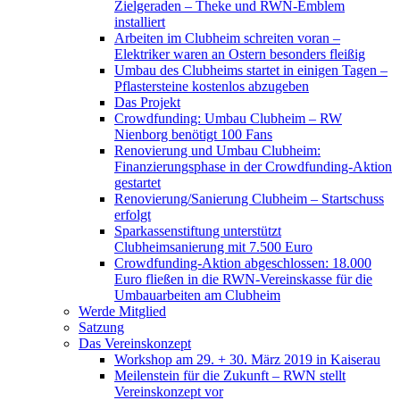
Zielgeraden – Theke und RWN-Emblem
installiert
Arbeiten im Clubheim schreiten voran –
Elektriker waren an Ostern besonders fleißig
Umbau des Clubheims startet in einigen Tagen –
Pflastersteine kostenlos abzugeben
Das Projekt
Crowdfunding: Umbau Clubheim – RW
Nienborg benötigt 100 Fans
Renovierung und Umbau Clubheim:
Finanzierungsphase in der Crowdfunding-Aktion
gestartet
Renovierung/Sanierung Clubheim – Startschuss
erfolgt
Sparkassenstiftung unterstützt
Clubheimsanierung mit 7.500 Euro
Crowdfunding-Aktion abgeschlossen: 18.000
Euro fließen in die RWN-Vereinskasse für die
Umbauarbeiten am Clubheim
Werde Mitglied
Satzung
Das Vereinskonzept
Workshop am 29. + 30. März 2019 in Kaiserau
Meilenstein für die Zukunft – RWN stellt
Vereinskonzept vor