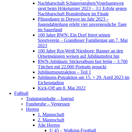
Nachbarschaft Schäpersgraben/Vogelsangweg
siegt beim Höketurnier 2023 – 3:1 Erfolg gegen
Nachbarschaft Brandenburg im Finale
Pfingstlager in Drewer im Jahr 2023 –
Jugendabteilung erlebt vier unvergessliche Tage
im Sauerland
100 Jahre RWN: Ein Dorf feiert seinen
Sportverein – Grandioser Familientag am 7. Mai
2023
100 Jahre Rot-Weiß Nienborg: Banner an den
Ortseingängen weisen auf Jubiläumsfest hin
RWN-Jubiläum: Stickeralbum fast fertig – 3.700
Tütchen mit 22.000 Portraits gepackt
Jubiläumsputzaktion – Teil 1
Jubiläums-Putzaktion am 15. + 29. April 2023 im
Eichenstadion
Kick-Off am 8. Mai 2022
Fußball
Trainingsinhalte – Jugend
Fundgrube – Vergessen
Herren
1. Mannschaft
2. Mannschaft
Alte Herren
U 45 – Walking-Football