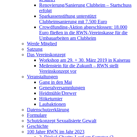
Renovierung/Sanierung Clubheim – Startschuss
erfolgt
Sparkassenstiftung unterstützt
Clubheimsanierung mit 7.500 Euro
Crowdfunding-Aktion abgeschlossen: 18.000
Euro fließen in die RWN-Vereinskasse für die
Umbauarbeiten am Clubheim
Werde Mitglied
Satzung
Das Vereinskonzept
Workshop am 29. + 30. März 2019 in Kaiserau
Meilenstein für die Zukunft – RWN stellt
Vereinskonzept vor
Veranstaltungen
Gang in den Mai
Generalversammlungen
Heidmühle/Drewer
Höketurnier
Laubaktionen
Datenschutzerklärung
Formulare
Schutzkonzept Sexualisierte Gewalt
Geschichte
100 Jahre RWN im Jahr 2023