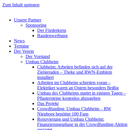
Zum Inhalt springen
Unsere Partner
Sponsoring
Der Förderkreis
Bandenwerbung
News
Termine
Der Verein
Der Vorstand
Umbau Clubheim
Clubheim: Arbeiten befinden sich auf der
Zielgeraden – Theke und RWN-Emblem
installiert
Arbeiten im Clubheim schreiten voran –
Elektriker waren an Ostern besonders fleißig
Umbau des Clubheims startet in einigen Tagen –
Pflastersteine kostenlos abzugeben
Das Projekt
Crowdfunding: Umbau Clubheim – RW
Nienborg benötigt 100 Fans
Renovierung und Umbau Clubheim:
Finanzierungsphase in der Crowdfunding-Aktion
gestartet