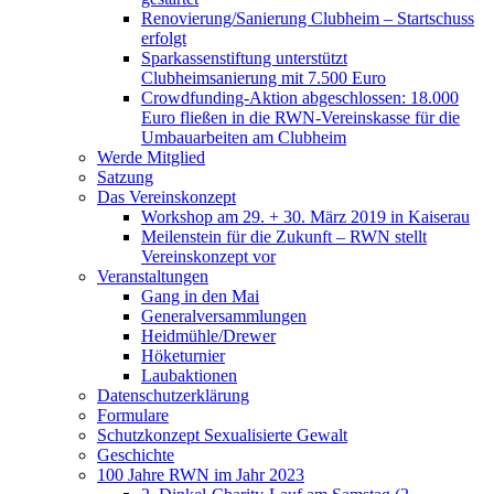
Renovierung/Sanierung Clubheim – Startschuss
erfolgt
Sparkassenstiftung unterstützt
Clubheimsanierung mit 7.500 Euro
Crowdfunding-Aktion abgeschlossen: 18.000
Euro fließen in die RWN-Vereinskasse für die
Umbauarbeiten am Clubheim
Werde Mitglied
Satzung
Das Vereinskonzept
Workshop am 29. + 30. März 2019 in Kaiserau
Meilenstein für die Zukunft – RWN stellt
Vereinskonzept vor
Veranstaltungen
Gang in den Mai
Generalversammlungen
Heidmühle/Drewer
Höketurnier
Laubaktionen
Datenschutzerklärung
Formulare
Schutzkonzept Sexualisierte Gewalt
Geschichte
100 Jahre RWN im Jahr 2023