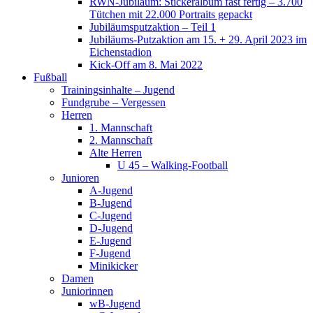
RWN-Jubiläum: Stickeralbum fast fertig – 3.700
Tütchen mit 22.000 Portraits gepackt
Jubiläumsputzaktion – Teil 1
Jubiläums-Putzaktion am 15. + 29. April 2023 im
Eichenstadion
Kick-Off am 8. Mai 2022
Fußball
Trainingsinhalte – Jugend
Fundgrube – Vergessen
Herren
1. Mannschaft
2. Mannschaft
Alte Herren
U 45 – Walking-Football
Junioren
A-Jugend
B-Jugend
C-Jugend
D-Jugend
E-Jugend
F-Jugend
Minikicker
Damen
Juniorinnen
wB-Jugend