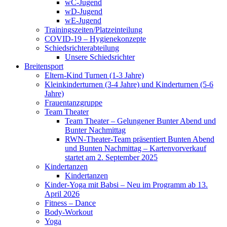
wC-Jugend
wD-Jugend
wE-Jugend
Trainingszeiten/Platzeinteilung
COVID-19 – Hygienekonzepte
Schiedsrichterabteilung
Unsere Schiedsrichter
Breitensport
Eltern-Kind Turnen (1-3 Jahre)
Kleinkinderturnen (3-4 Jahre) und Kinderturnen (5-6
Jahre)
Frauentanzgruppe
Team Theater
Team Theater – Gelungener Bunter Abend und
Bunter Nachmittag
RWN-Theater-Team präsentiert Bunten Abend
und Bunten Nachmittag – Kartenvorverkauf
startet am 2. September 2025
Kindertanzen
Kindertanzen
Kinder-Yoga mit Babsi – Neu im Programm ab 13.
April 2026
Fitness – Dance
Body-Workout
Yoga