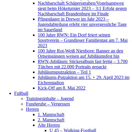
Nachbarschaft Schäpersgraben/Vogelsangweg
siegt beim Höketurnier 2023 – 3:1 Erfolg gegen
Nachbarschaft Brandenburg im Finale
Pfingstlager in Drewer im Jahr 2023 –
Jugendabteilung erlebt vier unvergessliche Tage
im Sauerland
100 Jahre RWN: Ein Dorf feiert seinen
Sportverein – Grandioser Familientag am 7. Mai
2023
100 Jahre Rot-Weiß Nienborg: Banner an den
Ortseingängen weisen auf Jubiläumsfest hin
RWN-Jubiläum: Stickeralbum fast fertig – 3.700
Tütchen mit 22.000 Portraits gepackt
Jubiläumsputzaktion – Teil 1
Jubiläums-Putzaktion am 15. + 29. April 2023 im
Eichenstadion
Kick-Off am 8. Mai 2022
Fußball
Trainingsinhalte – Jugend
Fundgrube – Vergessen
Herren
1. Mannschaft
2. Mannschaft
Alte Herren
U 45 – Walking-Football