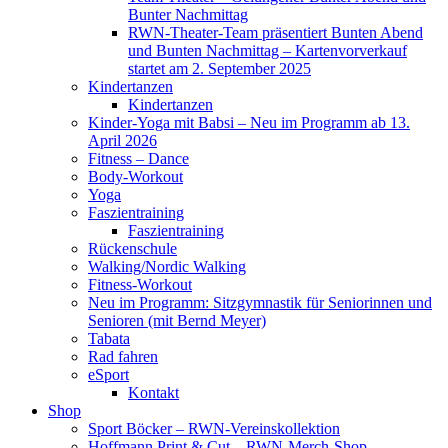
Bunter Nachmittag
RWN-Theater-Team präsentiert Bunten Abend
und Bunten Nachmittag – Kartenvorverkauf
startet am 2. September 2025
Kindertanzen
Kindertanzen
Kinder-Yoga mit Babsi – Neu im Programm ab 13.
April 2026
Fitness – Dance
Body-Workout
Yoga
Faszientraining
Faszientraining
Rückenschule
Walking/Nordic Walking
Fitness-Workout
Neu im Programm: Sitzgymnastik für Seniorinnen und
Senioren (mit Bernd Meyer)
Tabata
Rad fahren
eSport
Kontakt
Shop
Sport Böcker – RWN-Vereinskollektion
Hoffmann Print & Cut – RWN-Merch-Shop