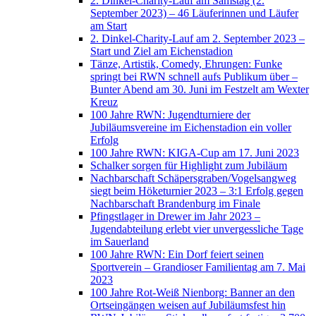
2. Dinkel-Charity-Lauf am Samstag (2.
September 2023) – 46 Läuferinnen und Läufer
am Start
2. Dinkel-Charity-Lauf am 2. September 2023 –
Start und Ziel am Eichenstadion
Tänze, Artistik, Comedy, Ehrungen: Funke
springt bei RWN schnell aufs Publikum über –
Bunter Abend am 30. Juni im Festzelt am Wexter
Kreuz
100 Jahre RWN: Jugendturniere der
Jubiläumsvereine im Eichenstadion ein voller
Erfolg
100 Jahre RWN: KIGA-Cup am 17. Juni 2023
Schalker sorgen für Highlight zum Jubiläum
Nachbarschaft Schäpersgraben/Vogelsangweg
siegt beim Höketurnier 2023 – 3:1 Erfolg gegen
Nachbarschaft Brandenburg im Finale
Pfingstlager in Drewer im Jahr 2023 –
Jugendabteilung erlebt vier unvergessliche Tage
im Sauerland
100 Jahre RWN: Ein Dorf feiert seinen
Sportverein – Grandioser Familientag am 7. Mai
2023
100 Jahre Rot-Weiß Nienborg: Banner an den
Ortseingängen weisen auf Jubiläumsfest hin