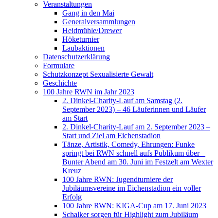
Veranstaltungen
Gang in den Mai
Generalversammlungen
Heidmühle/Drewer
Höketurnier
Laubaktionen
Datenschutzerklärung
Formulare
Schutzkonzept Sexualisierte Gewalt
Geschichte
100 Jahre RWN im Jahr 2023
2. Dinkel-Charity-Lauf am Samstag (2.
September 2023) – 46 Läuferinnen und Läufer
am Start
2. Dinkel-Charity-Lauf am 2. September 2023 –
Start und Ziel am Eichenstadion
Tänze, Artistik, Comedy, Ehrungen: Funke
springt bei RWN schnell aufs Publikum über –
Bunter Abend am 30. Juni im Festzelt am Wexter
Kreuz
100 Jahre RWN: Jugendturniere der
Jubiläumsvereine im Eichenstadion ein voller
Erfolg
100 Jahre RWN: KIGA-Cup am 17. Juni 2023
Schalker sorgen für Highlight zum Jubiläum