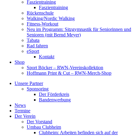
Faszientraining
Faszientraining
Rückenschule
Walking/Nordic Walking
Fitness-Workout
Neu im Programm: Sitzgymnastik für Seniorinnen und
Senioren (mit Bernd Meyer)
Tabata
Rad fahren
eSport
Kontakt
Shop
Sport Böcker – RWN-Vereinskollektion
Hoffmann Print & Cut – RWN-Merch-Shop
Unsere Partner
Sponsoring
Der Förderkreis
Bandenwerbung
News
Termine
Der Verein
Der Vorstand
Umbau Clubheim
Clubheim: Arbeiten befinden sich auf der