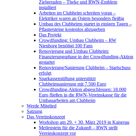
Zielgeraden – Theke und RWN-Emblem
installiert
Arbeiten im Clubheim schreiten voran –
Elektriker waren an Ostern besonders fleißig
Umbau des Clubheims startet in einigen Tagen –
Pflastersteine kostenlos abzugeben
Das Projekt
Crowdfunding: Umbau Clubheim – RW
Nienborg benötigt 100 Fans
Renovierung und Umbau Clubheim:
Finanzierungsphase in der Crowdfunding-Aktion
gestartet
Renovierung/Sanierung Clubheim – Startschuss
erfolgt
Sparkassenstiftung unterstützt
Clubheimsanierung mit 7.500 Euro
Crowdfunding-Aktion abgeschlossen: 18.000
Euro fließen in die RWN-Vereinskasse für die
Umbauarbeiten am Clubheim
Werde Mitglied
Satzung
Das Vereinskonzept
Workshop am 29. + 30. März 2019 in Kaiserau
Meilenstein für die Zukunft – RWN stellt
Vereinskonzept vor