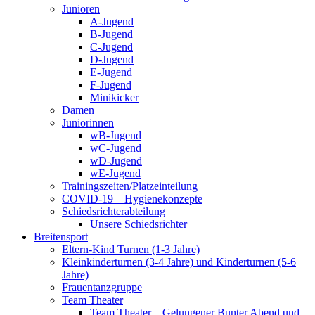
Junioren
A-Jugend
B-Jugend
C-Jugend
D-Jugend
E-Jugend
F-Jugend
Minikicker
Damen
Juniorinnen
wB-Jugend
wC-Jugend
wD-Jugend
wE-Jugend
Trainingszeiten/Platzeinteilung
COVID-19 – Hygienekonzepte
Schiedsrichterabteilung
Unsere Schiedsrichter
Breitensport
Eltern-Kind Turnen (1-3 Jahre)
Kleinkinderturnen (3-4 Jahre) und Kinderturnen (5-6
Jahre)
Frauentanzgruppe
Team Theater
Team Theater – Gelungener Bunter Abend und