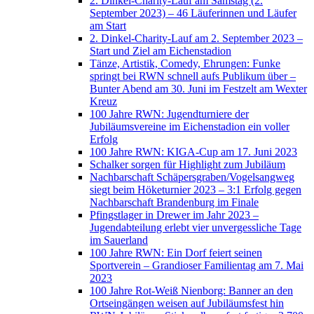
2. Dinkel-Charity-Lauf am Samstag (2.
September 2023) – 46 Läuferinnen und Läufer
am Start
2. Dinkel-Charity-Lauf am 2. September 2023 –
Start und Ziel am Eichenstadion
Tänze, Artistik, Comedy, Ehrungen: Funke
springt bei RWN schnell aufs Publikum über –
Bunter Abend am 30. Juni im Festzelt am Wexter
Kreuz
100 Jahre RWN: Jugendturniere der
Jubiläumsvereine im Eichenstadion ein voller
Erfolg
100 Jahre RWN: KIGA-Cup am 17. Juni 2023
Schalker sorgen für Highlight zum Jubiläum
Nachbarschaft Schäpersgraben/Vogelsangweg
siegt beim Höketurnier 2023 – 3:1 Erfolg gegen
Nachbarschaft Brandenburg im Finale
Pfingstlager in Drewer im Jahr 2023 –
Jugendabteilung erlebt vier unvergessliche Tage
im Sauerland
100 Jahre RWN: Ein Dorf feiert seinen
Sportverein – Grandioser Familientag am 7. Mai
2023
100 Jahre Rot-Weiß Nienborg: Banner an den
Ortseingängen weisen auf Jubiläumsfest hin