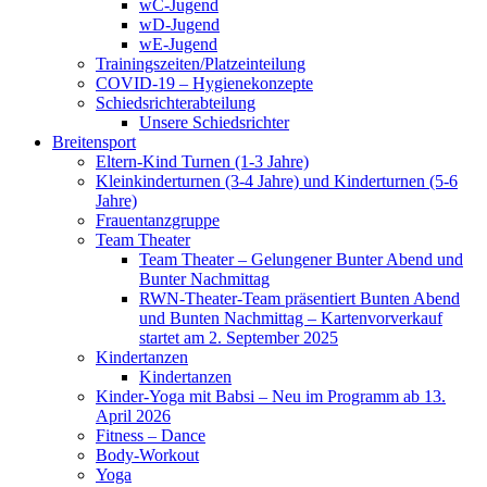
wC-Jugend
wD-Jugend
wE-Jugend
Trainingszeiten/Platzeinteilung
COVID-19 – Hygienekonzepte
Schiedsrichterabteilung
Unsere Schiedsrichter
Breitensport
Eltern-Kind Turnen (1-3 Jahre)
Kleinkinderturnen (3-4 Jahre) und Kinderturnen (5-6
Jahre)
Frauentanzgruppe
Team Theater
Team Theater – Gelungener Bunter Abend und
Bunter Nachmittag
RWN-Theater-Team präsentiert Bunten Abend
und Bunten Nachmittag – Kartenvorverkauf
startet am 2. September 2025
Kindertanzen
Kindertanzen
Kinder-Yoga mit Babsi – Neu im Programm ab 13.
April 2026
Fitness – Dance
Body-Workout
Yoga