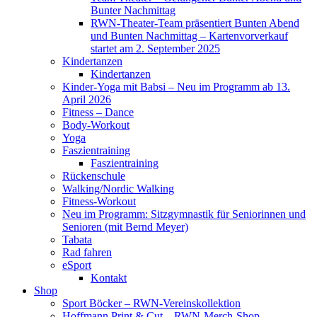
Bunter Nachmittag
RWN-Theater-Team präsentiert Bunten Abend
und Bunten Nachmittag – Kartenvorverkauf
startet am 2. September 2025
Kindertanzen
Kindertanzen
Kinder-Yoga mit Babsi – Neu im Programm ab 13.
April 2026
Fitness – Dance
Body-Workout
Yoga
Faszientraining
Faszientraining
Rückenschule
Walking/Nordic Walking
Fitness-Workout
Neu im Programm: Sitzgymnastik für Seniorinnen und
Senioren (mit Bernd Meyer)
Tabata
Rad fahren
eSport
Kontakt
Shop
Sport Böcker – RWN-Vereinskollektion
Hoffmann Print & Cut – RWN-Merch-Shop