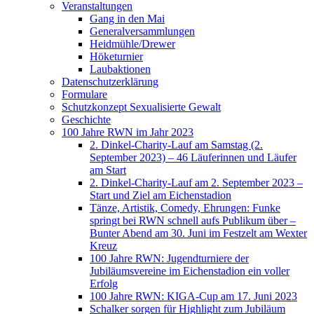
Veranstaltungen
Gang in den Mai
Generalversammlungen
Heidmühle/Drewer
Höketurnier
Laubaktionen
Datenschutzerklärung
Formulare
Schutzkonzept Sexualisierte Gewalt
Geschichte
100 Jahre RWN im Jahr 2023
2. Dinkel-Charity-Lauf am Samstag (2.
September 2023) – 46 Läuferinnen und Läufer
am Start
2. Dinkel-Charity-Lauf am 2. September 2023 –
Start und Ziel am Eichenstadion
Tänze, Artistik, Comedy, Ehrungen: Funke
springt bei RWN schnell aufs Publikum über –
Bunter Abend am 30. Juni im Festzelt am Wexter
Kreuz
100 Jahre RWN: Jugendturniere der
Jubiläumsvereine im Eichenstadion ein voller
Erfolg
100 Jahre RWN: KIGA-Cup am 17. Juni 2023
Schalker sorgen für Highlight zum Jubiläum