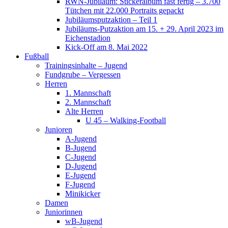
RWN-Jubiläum: Stickeralbum fast fertig – 3.700
Tütchen mit 22.000 Portraits gepackt
Jubiläumsputzaktion – Teil 1
Jubiläums-Putzaktion am 15. + 29. April 2023 im
Eichenstadion
Kick-Off am 8. Mai 2022
Fußball
Trainingsinhalte – Jugend
Fundgrube – Vergessen
Herren
1. Mannschaft
2. Mannschaft
Alte Herren
U 45 – Walking-Football
Junioren
A-Jugend
B-Jugend
C-Jugend
D-Jugend
E-Jugend
F-Jugend
Minikicker
Damen
Juniorinnen
wB-Jugend