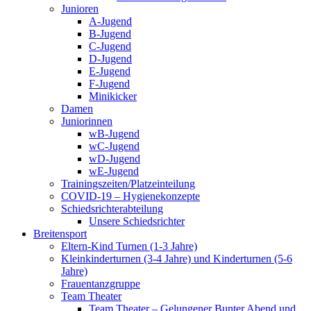
Junioren
A-Jugend
B-Jugend
C-Jugend
D-Jugend
E-Jugend
F-Jugend
Minikicker
Damen
Juniorinnen
wB-Jugend
wC-Jugend
wD-Jugend
wE-Jugend
Trainingszeiten/Platzeinteilung
COVID-19 – Hygienekonzepte
Schiedsrichterabteilung
Unsere Schiedsrichter
Breitensport
Eltern-Kind Turnen (1-3 Jahre)
Kleinkinderturnen (3-4 Jahre) und Kinderturnen (5-6
Jahre)
Frauentanzgruppe
Team Theater
Team Theater – Gelungener Bunter Abend und