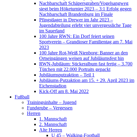
Nachbarschaft Schäpersgraben/Vogelsangweg
siegt beim Höketurnier 2023 – 3:1 Erfolg gegen
Nachbarschaft Brandenburg im Finale
Pfingstlager in Drewer im Jahr 2023 –
Jugendabteilung erlebt vier unvergessliche Tage
im Sauerland
100 Jahre RWN: Ein Dorf feiert seinen
Sportverein – Grandioser Familientag am 7. Mai
2023
100 Jahre Rot-Weiß Nienborg: Banner an den
Ortseingängen weisen auf Jubiläumsfest hin
RWN-Jubiläum: Stickeralbum fast fertig – 3.700
Tütchen mit 22.000 Portraits gepackt
Jubiläumsputzaktion – Teil 1
Jubiläums-Putzaktion am 15. + 29. April 2023 im
Eichenstadion
Kick-Off am 8. Mai 2022
Fußball
Trainingsinhalte – Jugend
Fundgrube – Vergessen
Herren
1. Mannschaft
2. Mannschaft
Alte Herren
U 45 – Walking-Football