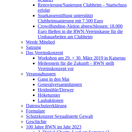
Renovierung/Sanierung Clubheim – Startschuss
erfolgt
Sparkassenstiftung unterstützt
Clubheimsanierung mit 7.500 Euro
Crowdfunding-Aktion abgeschlossen: 18.000
Euro fließen in die RWN-Vereinskasse für die
Umbauarbeiten am Clubheim
Werde Mitglied
Satzung
Das Vereinskonzept
Workshop am 29. + 30. März 2019 in Kaiserau
Meilenstein für die Zukunft – RWN stellt
Vereinskonzept vor
Veranstaltungen
Gang in den Mai
Generalversammlungen
Heidmühle/Drewer
Höketurnier
Laubaktionen
Datenschutzerklärung
Formulare
Schutzkonzept Sexualisierte Gewalt
Geschichte
100 Jahre RWN im Jahr 2023