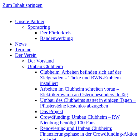
Zum Inhalt springen
Unsere Partner
Sponsoring
Der Förderkreis
Bandenwerbung
News
Termine
Der Verein
Der Vorstand
Umbau Clubheim
Clubheim: Arbeiten befinden sich auf der
Zielgeraden – Theke und RWN-Emblem
installiert
Arbeiten im Clubheim schreiten voran –
Elektriker waren an Ostern besonders fleißig
Umbau des Clubheims startet in einigen Tagen –
Pflastersteine kostenlos abzugeben
Das Projekt
Crowdfunding: Umbau Clubheim – RW
Nienborg benötigt 100 Fans
Renovierung und Umbau Clubheim:
Finanzierungsphase in der Crowdfunding-Aktion
gestartet