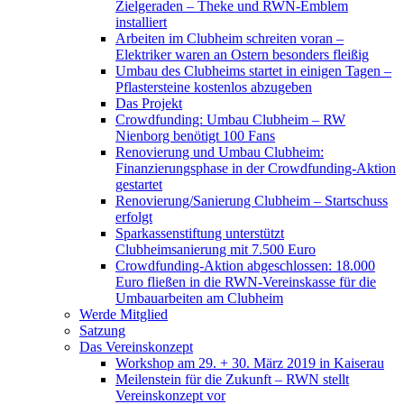
Zielgeraden – Theke und RWN-Emblem
installiert
Arbeiten im Clubheim schreiten voran –
Elektriker waren an Ostern besonders fleißig
Umbau des Clubheims startet in einigen Tagen –
Pflastersteine kostenlos abzugeben
Das Projekt
Crowdfunding: Umbau Clubheim – RW
Nienborg benötigt 100 Fans
Renovierung und Umbau Clubheim:
Finanzierungsphase in der Crowdfunding-Aktion
gestartet
Renovierung/Sanierung Clubheim – Startschuss
erfolgt
Sparkassenstiftung unterstützt
Clubheimsanierung mit 7.500 Euro
Crowdfunding-Aktion abgeschlossen: 18.000
Euro fließen in die RWN-Vereinskasse für die
Umbauarbeiten am Clubheim
Werde Mitglied
Satzung
Das Vereinskonzept
Workshop am 29. + 30. März 2019 in Kaiserau
Meilenstein für die Zukunft – RWN stellt
Vereinskonzept vor