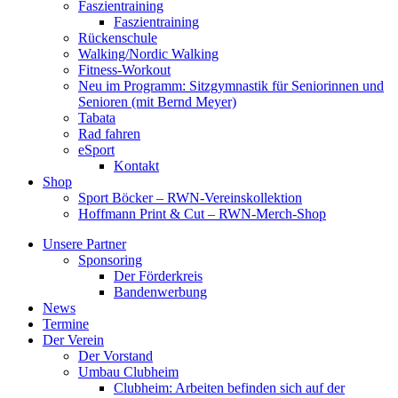
Faszientraining
Faszientraining
Rückenschule
Walking/Nordic Walking
Fitness-Workout
Neu im Programm: Sitzgymnastik für Seniorinnen und
Senioren (mit Bernd Meyer)
Tabata
Rad fahren
eSport
Kontakt
Shop
Sport Böcker – RWN-Vereinskollektion
Hoffmann Print & Cut – RWN-Merch-Shop
Unsere Partner
Sponsoring
Der Förderkreis
Bandenwerbung
News
Termine
Der Verein
Der Vorstand
Umbau Clubheim
Clubheim: Arbeiten befinden sich auf der