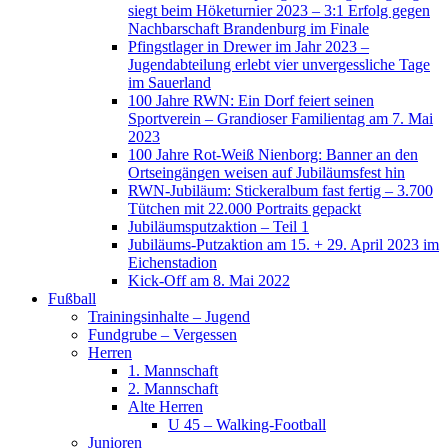
siegt beim Höketurnier 2023 – 3:1 Erfolg gegen
Nachbarschaft Brandenburg im Finale
Pfingstlager in Drewer im Jahr 2023 –
Jugendabteilung erlebt vier unvergessliche Tage
im Sauerland
100 Jahre RWN: Ein Dorf feiert seinen
Sportverein – Grandioser Familientag am 7. Mai
2023
100 Jahre Rot-Weiß Nienborg: Banner an den
Ortseingängen weisen auf Jubiläumsfest hin
RWN-Jubiläum: Stickeralbum fast fertig – 3.700
Tütchen mit 22.000 Portraits gepackt
Jubiläumsputzaktion – Teil 1
Jubiläums-Putzaktion am 15. + 29. April 2023 im
Eichenstadion
Kick-Off am 8. Mai 2022
Fußball
Trainingsinhalte – Jugend
Fundgrube – Vergessen
Herren
1. Mannschaft
2. Mannschaft
Alte Herren
U 45 – Walking-Football
Junioren