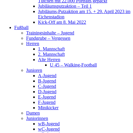
Tütchen mit 22.000 Portraits gepackt
Jubiläumsputzaktion – Teil 1
Jubiläums-Putzaktion am 15. + 29. April 2023 im
Eichenstadion
Kick-Off am 8. Mai 2022
Fußball
Trainingsinhalte – Jugend
Fundgrube – Vergessen
Herren
1. Mannschaft
2. Mannschaft
Alte Herren
U 45 – Walking-Football
Junioren
A-Jugend
B-Jugend
C-Jugend
D-Jugend
E-Jugend
F-Jugend
Minikicker
Damen
Juniorinnen
wB-Jugend
wC-Jugend