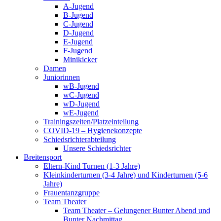
A-Jugend
B-Jugend
C-Jugend
D-Jugend
E-Jugend
F-Jugend
Minikicker
Damen
Juniorinnen
wB-Jugend
wC-Jugend
wD-Jugend
wE-Jugend
Trainingszeiten/Platzeinteilung
COVID-19 – Hygienekonzepte
Schiedsrichterabteilung
Unsere Schiedsrichter
Breitensport
Eltern-Kind Turnen (1-3 Jahre)
Kleinkinderturnen (3-4 Jahre) und Kinderturnen (5-6
Jahre)
Frauentanzgruppe
Team Theater
Team Theater – Gelungener Bunter Abend und
Bunter Nachmittag