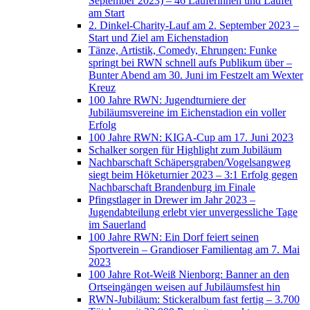
September 2023) – 46 Läuferinnen und Läufer
am Start
2. Dinkel-Charity-Lauf am 2. September 2023 –
Start und Ziel am Eichenstadion
Tänze, Artistik, Comedy, Ehrungen: Funke
springt bei RWN schnell aufs Publikum über –
Bunter Abend am 30. Juni im Festzelt am Wexter
Kreuz
100 Jahre RWN: Jugendturniere der
Jubiläumsvereine im Eichenstadion ein voller
Erfolg
100 Jahre RWN: KIGA-Cup am 17. Juni 2023
Schalker sorgen für Highlight zum Jubiläum
Nachbarschaft Schäpersgraben/Vogelsangweg
siegt beim Höketurnier 2023 – 3:1 Erfolg gegen
Nachbarschaft Brandenburg im Finale
Pfingstlager in Drewer im Jahr 2023 –
Jugendabteilung erlebt vier unvergessliche Tage
im Sauerland
100 Jahre RWN: Ein Dorf feiert seinen
Sportverein – Grandioser Familientag am 7. Mai
2023
100 Jahre Rot-Weiß Nienborg: Banner an den
Ortseingängen weisen auf Jubiläumsfest hin
RWN-Jubiläum: Stickeralbum fast fertig – 3.700