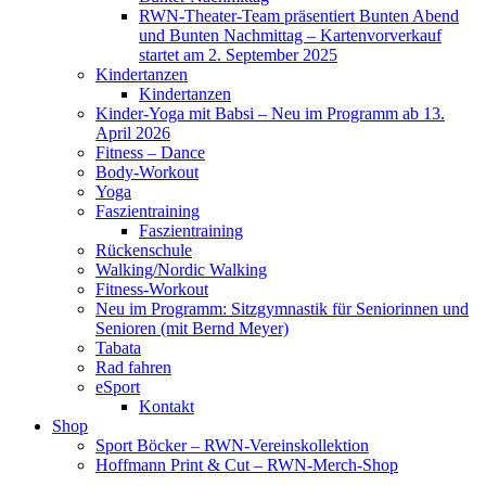
RWN-Theater-Team präsentiert Bunten Abend
und Bunten Nachmittag – Kartenvorverkauf
startet am 2. September 2025
Kindertanzen
Kindertanzen
Kinder-Yoga mit Babsi – Neu im Programm ab 13.
April 2026
Fitness – Dance
Body-Workout
Yoga
Faszientraining
Faszientraining
Rückenschule
Walking/Nordic Walking
Fitness-Workout
Neu im Programm: Sitzgymnastik für Seniorinnen und
Senioren (mit Bernd Meyer)
Tabata
Rad fahren
eSport
Kontakt
Shop
Sport Böcker – RWN-Vereinskollektion
Hoffmann Print & Cut – RWN-Merch-Shop