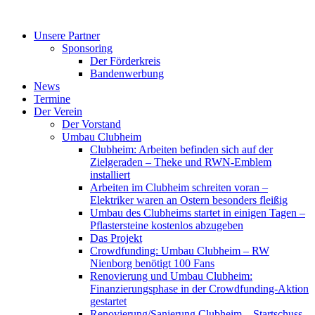
Zum
Inhalt
Unsere Partner
springen
Sponsoring
Der Förderkreis
Bandenwerbung
News
Termine
Der Verein
Der Vorstand
Umbau Clubheim
Clubheim: Arbeiten befinden sich auf der
Zielgeraden – Theke und RWN-Emblem
installiert
Arbeiten im Clubheim schreiten voran –
Elektriker waren an Ostern besonders fleißig
Umbau des Clubheims startet in einigen Tagen –
Pflastersteine kostenlos abzugeben
Das Projekt
Crowdfunding: Umbau Clubheim – RW
Nienborg benötigt 100 Fans
Renovierung und Umbau Clubheim:
Finanzierungsphase in der Crowdfunding-Aktion
gestartet
Renovierung/Sanierung Clubheim – Startschuss