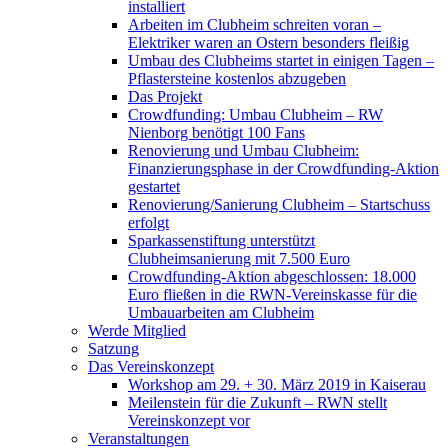
installiert
Arbeiten im Clubheim schreiten voran –
Elektriker waren an Ostern besonders fleißig
Umbau des Clubheims startet in einigen Tagen –
Pflastersteine kostenlos abzugeben
Das Projekt
Crowdfunding: Umbau Clubheim – RW
Nienborg benötigt 100 Fans
Renovierung und Umbau Clubheim:
Finanzierungsphase in der Crowdfunding-Aktion
gestartet
Renovierung/Sanierung Clubheim – Startschuss
erfolgt
Sparkassenstiftung unterstützt
Clubheimsanierung mit 7.500 Euro
Crowdfunding-Aktion abgeschlossen: 18.000
Euro fließen in die RWN-Vereinskasse für die
Umbauarbeiten am Clubheim
Werde Mitglied
Satzung
Das Vereinskonzept
Workshop am 29. + 30. März 2019 in Kaiserau
Meilenstein für die Zukunft – RWN stellt
Vereinskonzept vor
Veranstaltungen