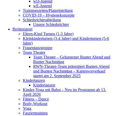
wD-Jugend
wE-Jugend
Trainingszeiten/Platzeinteilung
COVID-19 – Hygienekonzepte
Schiedsrichterabteilung
Unsere Schiedsrichter
Breitensport
Eltern-Kind Turnen (1-3 Jahre)
Kleinkinderturnen (3-4 Jahre) und Kinderturnen (5-6
Jahre)
Frauentanzgruppe
Team Theater
Team Theater – Gelungener Bunter Abend und
Bunter Nachmittag
RWN-Theater-Team präsentiert Bunten Abend
und Bunten Nachmittag – Kartenvorverkauf
startet am 2. September 2025
Kindertanzen
Kindertanzen
Kinder-Yoga mit Babsi – Neu im Programm ab 13.
April 2026
Fitness – Dance
Body-Workout
Yoga
Faszientraining