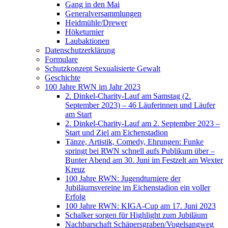
Gang in den Mai
Generalversammlungen
Heidmühle/Drewer
Höketurnier
Laubaktionen
Datenschutzerklärung
Formulare
Schutzkonzept Sexualisierte Gewalt
Geschichte
100 Jahre RWN im Jahr 2023
2. Dinkel-Charity-Lauf am Samstag (2.
September 2023) – 46 Läuferinnen und Läufer
am Start
2. Dinkel-Charity-Lauf am 2. September 2023 –
Start und Ziel am Eichenstadion
Tänze, Artistik, Comedy, Ehrungen: Funke
springt bei RWN schnell aufs Publikum über –
Bunter Abend am 30. Juni im Festzelt am Wexter
Kreuz
100 Jahre RWN: Jugendturniere der
Jubiläumsvereine im Eichenstadion ein voller
Erfolg
100 Jahre RWN: KIGA-Cup am 17. Juni 2023
Schalker sorgen für Highlight zum Jubiläum
Nachbarschaft Schäpersgraben/Vogelsangweg