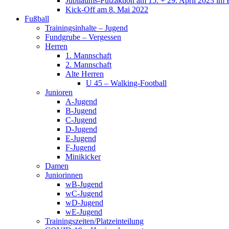
Jubiläums-Putzaktion am 15. + 29. April 2023 im 
Kick-Off am 8. Mai 2022
Fußball
Trainingsinhalte – Jugend
Fundgrube – Vergessen
Herren
1. Mannschaft
2. Mannschaft
Alte Herren
U 45 – Walking-Football
Junioren
A-Jugend
B-Jugend
C-Jugend
D-Jugend
E-Jugend
F-Jugend
Minikicker
Damen
Juniorinnen
wB-Jugend
wC-Jugend
wD-Jugend
wE-Jugend
Trainingszeiten/Platzeinteilung