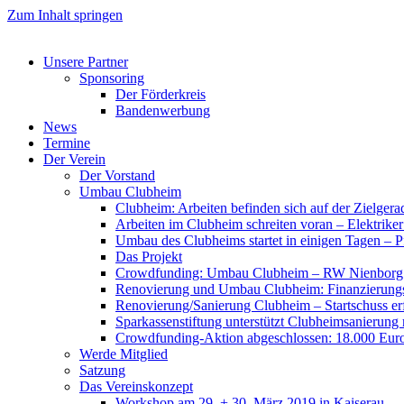
Zum Inhalt springen
Unsere Partner
Sponsoring
Der Förderkreis
Bandenwerbung
News
Termine
Der Verein
Der Vorstand
Umbau Clubheim
Clubheim: Arbeiten befinden sich auf der Zielge
Arbeiten im Clubheim schreiten voran – Elektriker
Umbau des Clubheims startet in einigen Tagen – Pf
Das Projekt
Crowdfunding: Umbau Clubheim – RW Nienborg b
Renovierung und Umbau Clubheim: Finanzierungsp
Renovierung/Sanierung Clubheim – Startschuss er
Sparkassenstiftung unterstützt Clubheimsanierung
Crowdfunding-Aktion abgeschlossen: 18.000 Euro
Werde Mitglied
Satzung
Das Vereinskonzept
Workshop am 29. + 30. März 2019 in Kaiserau