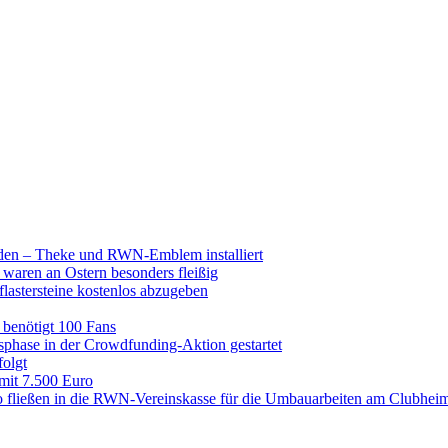
raden – Theke und RWN-Emblem installiert
 waren an Ostern besonders fleißig
lastersteine kostenlos abzugeben
enötigt 100 Fans
hase in der Crowdfunding-Aktion gestartet
folgt
 mit 7.500 Euro
 fließen in die RWN-Vereinskasse für die Umbauarbeiten am Clubhei