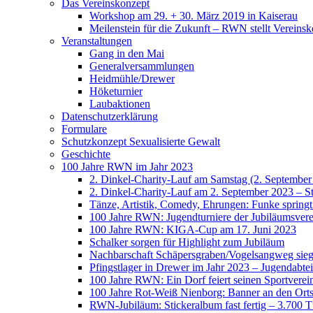
Das Vereinskonzept
Workshop am 29. + 30. März 2019 in Kaiserau
Meilenstein für die Zukunft – RWN stellt Vereinsk
Veranstaltungen
Gang in den Mai
Generalversammlungen
Heidmühle/Drewer
Höketurnier
Laubaktionen
Datenschutzerklärung
Formulare
Schutzkonzept Sexualisierte Gewalt
Geschichte
100 Jahre RWN im Jahr 2023
2. Dinkel-Charity-Lauf am Samstag (2. September
2. Dinkel-Charity-Lauf am 2. September 2023 – St
Tänze, Artistik, Comedy, Ehrungen: Funke spring
100 Jahre RWN: Jugendturniere der Jubiläumsverei
100 Jahre RWN: KIGA-Cup am 17. Juni 2023
Schalker sorgen für Highlight zum Jubiläum
Nachbarschaft Schäpersgraben/Vogelsangweg siegt
Pfingstlager in Drewer im Jahr 2023 – Jugendabtei
100 Jahre RWN: Ein Dorf feiert seinen Sportverei
100 Jahre Rot-Weiß Nienborg: Banner an den Orts
RWN-Jubiläum: Stickeralbum fast fertig – 3.700 Tü