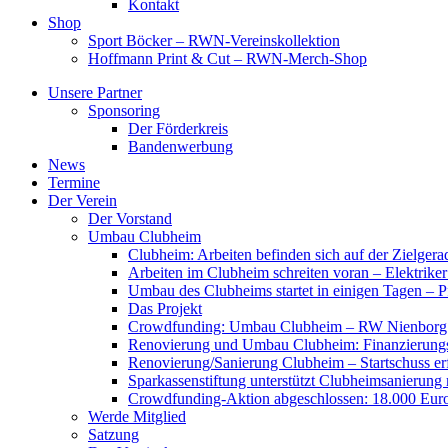
Kontakt
Shop
Sport Böcker – RWN-Vereinskollektion
Hoffmann Print & Cut – RWN-Merch-Shop
Unsere Partner
Sponsoring
Der Förderkreis
Bandenwerbung
News
Termine
Der Verein
Der Vorstand
Umbau Clubheim
Clubheim: Arbeiten befinden sich auf der Zielge
Arbeiten im Clubheim schreiten voran – Elektriker
Umbau des Clubheims startet in einigen Tagen – Pf
Das Projekt
Crowdfunding: Umbau Clubheim – RW Nienborg b
Renovierung und Umbau Clubheim: Finanzierungsp
Renovierung/Sanierung Clubheim – Startschuss er
Sparkassenstiftung unterstützt Clubheimsanierung
Crowdfunding-Aktion abgeschlossen: 18.000 Euro
Werde Mitglied
Satzung