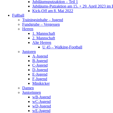
Jubiläumsputzaktion – Teil 1
Jubiläums-Putzaktion am 15. + 29. April 2023 im 
Kick-Off am 8. Mai 2022
Fußball
Trainingsinhalte – Jugend
Fundgrube – Vergessen
Herren
1. Mannschaft
2. Mannschaft
Alte Herren
U 45 – Walking-Football
Junioren
A-Jugend
B-Jugend
C-Jugend
D-Jugend
E-Jugend
F-Jugend
Minikicker
Damen
Juniorinnen
wB-Jugend
wC-Jugend
wD-Jugend
wE-Jugend