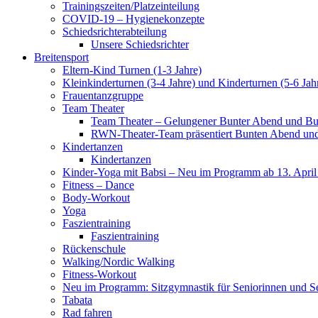
Trainingszeiten/Platzeinteilung
COVID-19 – Hygienekonzepte
Schiedsrichterabteilung
Unsere Schiedsrichter
Breitensport
Eltern-Kind Turnen (1-3 Jahre)
Kleinkinderturnen (3-4 Jahre) und Kinderturnen (5-6 Jah
Frauentanzgruppe
Team Theater
Team Theater – Gelungener Bunter Abend und Bu
RWN-Theater-Team präsentiert Bunten Abend und 
Kindertanzen
Kindertanzen
Kinder-Yoga mit Babsi – Neu im Programm ab 13. April
Fitness – Dance
Body-Workout
Yoga
Faszientraining
Faszientraining
Rückenschule
Walking/Nordic Walking
Fitness-Workout
Neu im Programm: Sitzgymnastik für Seniorinnen und S
Tabata
Rad fahren