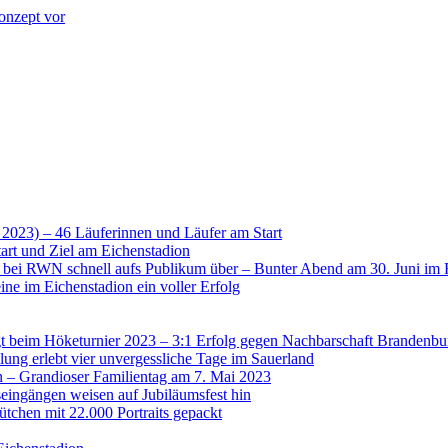
onzept vor
 2023) – 46 Läuferinnen und Läufer am Start
art und Ziel am Eichenstadion
t bei RWN schnell aufs Publikum über – Bunter Abend am 30. Juni im 
ne im Eichenstadion ein voller Erfolg
 beim Höketurnier 2023 – 3:1 Erfolg gegen Nachbarschaft Brandenbu
lung erlebt vier unvergessliche Tage im Sauerland
n – Grandioser Familientag am 7. Mai 2023
eingängen weisen auf Jubiläumsfest hin
tchen mit 22.000 Portraits gepackt