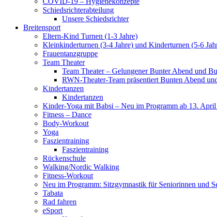
COVID-19 – Hygienekonzepte
Schiedsrichterabteilung
Unsere Schiedsrichter
Breitensport
Eltern-Kind Turnen (1-3 Jahre)
Kleinkinderturnen (3-4 Jahre) und Kinderturnen (5-6 Jah
Frauentanzgruppe
Team Theater
Team Theater – Gelungener Bunter Abend und Bu
RWN-Theater-Team präsentiert Bunten Abend und 
Kindertanzen
Kindertanzen
Kinder-Yoga mit Babsi – Neu im Programm ab 13. April
Fitness – Dance
Body-Workout
Yoga
Faszientraining
Faszientraining
Rückenschule
Walking/Nordic Walking
Fitness-Workout
Neu im Programm: Sitzgymnastik für Seniorinnen und S
Tabata
Rad fahren
eSport