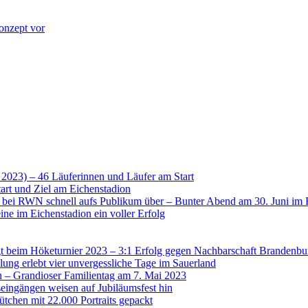
onzept vor
 2023) – 46 Läuferinnen und Läufer am Start
art und Ziel am Eichenstadion
t bei RWN schnell aufs Publikum über – Bunter Abend am 30. Juni im 
ne im Eichenstadion ein voller Erfolg
 beim Höketurnier 2023 – 3:1 Erfolg gegen Nachbarschaft Brandenbu
lung erlebt vier unvergessliche Tage im Sauerland
n – Grandioser Familientag am 7. Mai 2023
eingängen weisen auf Jubiläumsfest hin
tchen mit 22.000 Portraits gepackt