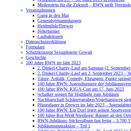
Meilenstein für die Zukunft – RWN stellt Vereinsk
Veranstaltungen
Gang in den Mai
Generalversammlungen
Heidmühle/Drewer
Höketurnier
Laubaktionen
Datenschutzerklärung
Formulare
Schutzkonzept Sexualisierte Gewalt
Geschichte
100 Jahre RWN im Jahr 2023
2. Dinkel-Charity-Lauf am Samstag (2. September
2. Dinkel-Charity-Lauf am 2. September 2023 – St
Tänze, Artistik, Comedy, Ehrungen: Funke spring
100 Jahre RWN: Jugendturniere der Jubiläumsverei
100 Jahre RWN: KIGA-Cup am 17. Juni 2023
Schalker sorgen für Highlight zum Jubiläum
Nachbarschaft Schäpersgraben/Vogelsangweg siegt
Pfingstlager in Drewer im Jahr 2023 – Jugendabtei
100 Jahre RWN: Ein Dorf feiert seinen Sportverei
100 Jahre Rot-Weiß Nienborg: Banner an den Orts
RWN-Jubiläum: Stickeralbum fast fertig – 3.700 Tü
Jubiläumsputzaktion – Teil 1