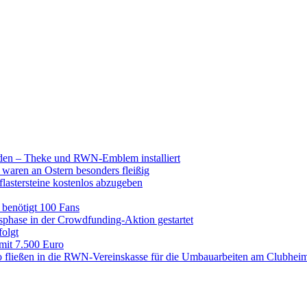
raden – Theke und RWN-Emblem installiert
 waren an Ostern besonders fleißig
lastersteine kostenlos abzugeben
enötigt 100 Fans
hase in der Crowdfunding-Aktion gestartet
folgt
 mit 7.500 Euro
 fließen in die RWN-Vereinskasse für die Umbauarbeiten am Clubhei