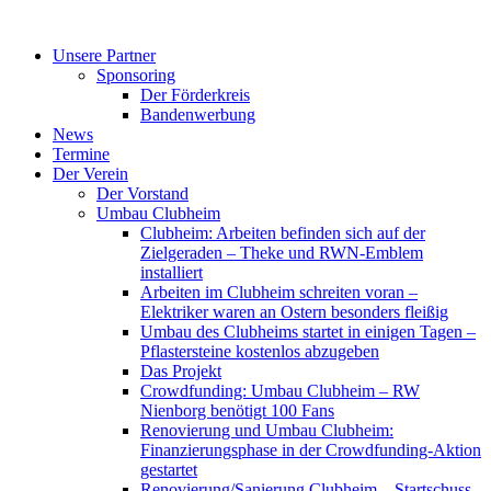
Zum
Inhalt
Unsere Partner
springen
Sponsoring
Der Förderkreis
Bandenwerbung
News
Termine
Der Verein
Der Vorstand
Umbau Clubheim
Clubheim: Arbeiten befinden sich auf der
Zielgeraden – Theke und RWN-Emblem
installiert
Arbeiten im Clubheim schreiten voran –
Elektriker waren an Ostern besonders fleißig
Umbau des Clubheims startet in einigen Tagen –
Pflastersteine kostenlos abzugeben
Das Projekt
Crowdfunding: Umbau Clubheim – RW
Nienborg benötigt 100 Fans
Renovierung und Umbau Clubheim:
Finanzierungsphase in der Crowdfunding-Aktion
gestartet
Renovierung/Sanierung Clubheim – Startschuss