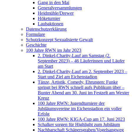
Gang in den Mai
Generalversammlungen
Heidmühle/Drewer
Höketurnier
Laubaktionen
Datenschutzerklärung
Formulare
Schutzkonzept Sexualisierte Gewalt
Geschichte
100 Jahre RWN im Jahr 2023
2. Dinkel-Charity-Lauf am Samstag (2.
September 2023) – 46 Läuferinnen und Läufer
am Start
2. Dinkel-Charity-Lauf am 2. September 2023 –
Start und Ziel am Eichenstadion
Tänze, Artistik, Comedy, Ehrungen: Funke
springt bei RWN schnell aufs Publikum über –
Bunter Abend am 30. Juni im Festzelt am Wexter
Kreuz
100 Jahre RWN: Jugendturniere der
Jubiläumsvereine im Eichenstadion ein voller
Erfolg
100 Jahre RWN: KIGA-Cup am 17. Juni 2023
Schalker sorgen für Highlight zum Jubiläum
Nachbarschaft Schäpersgraben/Vogelsangweg