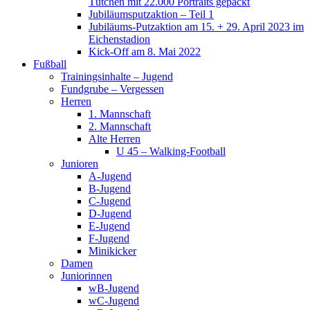
Tütchen mit 22.000 Portraits gepackt
Jubiläumsputzaktion – Teil 1
Jubiläums-Putzaktion am 15. + 29. April 2023 im
Eichenstadion
Kick-Off am 8. Mai 2022
Fußball
Trainingsinhalte – Jugend
Fundgrube – Vergessen
Herren
1. Mannschaft
2. Mannschaft
Alte Herren
U 45 – Walking-Football
Junioren
A-Jugend
B-Jugend
C-Jugend
D-Jugend
E-Jugend
F-Jugend
Minikicker
Damen
Juniorinnen
wB-Jugend
wC-Jugend