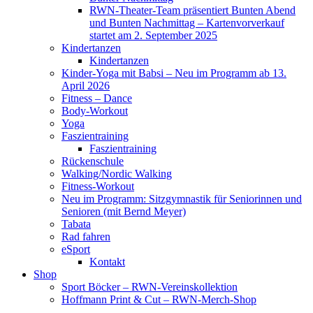
RWN-Theater-Team präsentiert Bunten Abend
und Bunten Nachmittag – Kartenvorverkauf
startet am 2. September 2025
Kindertanzen
Kindertanzen
Kinder-Yoga mit Babsi – Neu im Programm ab 13.
April 2026
Fitness – Dance
Body-Workout
Yoga
Faszientraining
Faszientraining
Rückenschule
Walking/Nordic Walking
Fitness-Workout
Neu im Programm: Sitzgymnastik für Seniorinnen und
Senioren (mit Bernd Meyer)
Tabata
Rad fahren
eSport
Kontakt
Shop
Sport Böcker – RWN-Vereinskollektion
Hoffmann Print & Cut – RWN-Merch-Shop