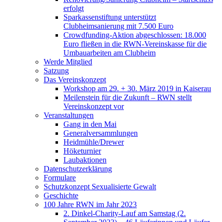
erfolgt
Sparkassenstiftung unterstützt
Clubheimsanierung mit 7.500 Euro
Crowdfunding-Aktion abgeschlossen: 18.000
Euro fließen in die RWN-Vereinskasse für die
Umbauarbeiten am Clubheim
Werde Mitglied
Satzung
Das Vereinskonzept
Workshop am 29. + 30. März 2019 in Kaiserau
Meilenstein für die Zukunft – RWN stellt
Vereinskonzept vor
Veranstaltungen
Gang in den Mai
Generalversammlungen
Heidmühle/Drewer
Höketurnier
Laubaktionen
Datenschutzerklärung
Formulare
Schutzkonzept Sexualisierte Gewalt
Geschichte
100 Jahre RWN im Jahr 2023
2. Dinkel-Charity-Lauf am Samstag (2.