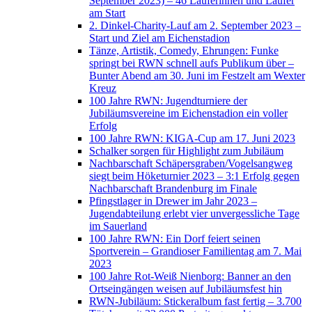
September 2023) – 46 Läuferinnen und Läufer
am Start
2. Dinkel-Charity-Lauf am 2. September 2023 –
Start und Ziel am Eichenstadion
Tänze, Artistik, Comedy, Ehrungen: Funke
springt bei RWN schnell aufs Publikum über –
Bunter Abend am 30. Juni im Festzelt am Wexter
Kreuz
100 Jahre RWN: Jugendturniere der
Jubiläumsvereine im Eichenstadion ein voller
Erfolg
100 Jahre RWN: KIGA-Cup am 17. Juni 2023
Schalker sorgen für Highlight zum Jubiläum
Nachbarschaft Schäpersgraben/Vogelsangweg
siegt beim Höketurnier 2023 – 3:1 Erfolg gegen
Nachbarschaft Brandenburg im Finale
Pfingstlager in Drewer im Jahr 2023 –
Jugendabteilung erlebt vier unvergessliche Tage
im Sauerland
100 Jahre RWN: Ein Dorf feiert seinen
Sportverein – Grandioser Familientag am 7. Mai
2023
100 Jahre Rot-Weiß Nienborg: Banner an den
Ortseingängen weisen auf Jubiläumsfest hin
RWN-Jubiläum: Stickeralbum fast fertig – 3.700