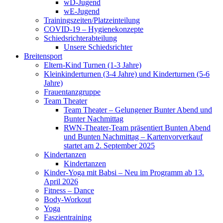
wD-Jugend
wE-Jugend
Trainingszeiten/Platzeinteilung
COVID-19 – Hygienekonzepte
Schiedsrichterabteilung
Unsere Schiedsrichter
Breitensport
Eltern-Kind Turnen (1-3 Jahre)
Kleinkinderturnen (3-4 Jahre) und Kinderturnen (5-6
Jahre)
Frauentanzgruppe
Team Theater
Team Theater – Gelungener Bunter Abend und
Bunter Nachmittag
RWN-Theater-Team präsentiert Bunten Abend
und Bunten Nachmittag – Kartenvorverkauf
startet am 2. September 2025
Kindertanzen
Kindertanzen
Kinder-Yoga mit Babsi – Neu im Programm ab 13.
April 2026
Fitness – Dance
Body-Workout
Yoga
Faszientraining