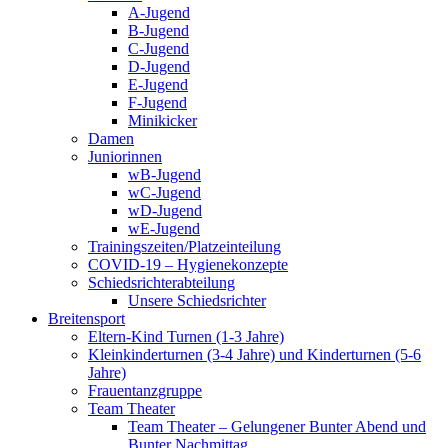
A-Jugend
B-Jugend
C-Jugend
D-Jugend
E-Jugend
F-Jugend
Minikicker
Damen
Juniorinnen
wB-Jugend
wC-Jugend
wD-Jugend
wE-Jugend
Trainingszeiten/Platzeinteilung
COVID-19 – Hygienekonzepte
Schiedsrichterabteilung
Unsere Schiedsrichter
Breitensport
Eltern-Kind Turnen (1-3 Jahre)
Kleinkinderturnen (3-4 Jahre) und Kinderturnen (5-6
Jahre)
Frauentanzgruppe
Team Theater
Team Theater – Gelungener Bunter Abend und
Bunter Nachmittag