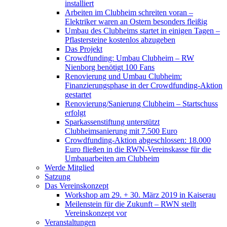
installiert
Arbeiten im Clubheim schreiten voran –
Elektriker waren an Ostern besonders fleißig
Umbau des Clubheims startet in einigen Tagen –
Pflastersteine kostenlos abzugeben
Das Projekt
Crowdfunding: Umbau Clubheim – RW
Nienborg benötigt 100 Fans
Renovierung und Umbau Clubheim:
Finanzierungsphase in der Crowdfunding-Aktion
gestartet
Renovierung/Sanierung Clubheim – Startschuss
erfolgt
Sparkassenstiftung unterstützt
Clubheimsanierung mit 7.500 Euro
Crowdfunding-Aktion abgeschlossen: 18.000
Euro fließen in die RWN-Vereinskasse für die
Umbauarbeiten am Clubheim
Werde Mitglied
Satzung
Das Vereinskonzept
Workshop am 29. + 30. März 2019 in Kaiserau
Meilenstein für die Zukunft – RWN stellt
Vereinskonzept vor
Veranstaltungen