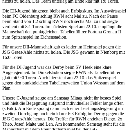
nichts zu holen. Das Team unterlag am Ende klar mit 1:6 Toren.
Die EII-Jugend hingegen bleibt auch Erfolgskurs. Im Auswärtsspiel
beim FC Oldenburg schlug RWN acht Mal zu. Nach der Pause
beim Stand von 1:2 schlug RWN noch sechs Mal zu und siegte
verdient mit 8:1 Toren. Im nächsten Spiel am 22.10. empfängt die
Mannschaft den punktgleichen Tabellenführer Fortuna Gronau II
zum Spitzenspiel im Eichenstadion.
Für unsere DII-Mannschaft gab es leider im Heimspiel gegen die
JSG Graes/Ahle nichts zu holen. Die JSG gewann in Nienborg mit
16:0 Toren.
Für die DI-Jugend war das Derby beim SV Heek eine klare
Angelegenheit. Im Dinkelstadion siegte RWN als Tabellenführer
glatt mit 9:0 Toren. Auch hier steht am 22.10. das Spitzenspiel
gegen den punktgleichen Tabellenzweiten Union Wessum auf dem
Plan.
Unsere C-Jugend zeigte am Samstag Mittag nicht ihr bestes Spiel
und hielt die Begegnung aufgrund individueller Fehler lange offen
(s Bild). Am Ende sprang dann nach einer Leistungssteigerung im
zweiten Durchgang noch ein klarer 6:3 Erfolg im Derby gegen die
JSG Graes/Ahle heraus. Die Treffer für RWN erzielten Diego, 2x
Theo, Josef, Malte und Len. Am kommenden Samstag steht für die
Mannschaft mit dem Freundschaftsspiel bei der JSG