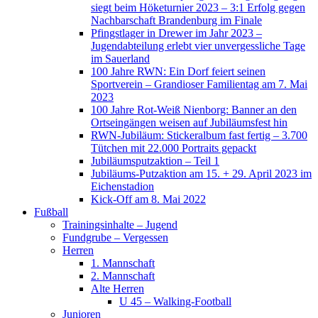
siegt beim Höketurnier 2023 – 3:1 Erfolg gegen
Nachbarschaft Brandenburg im Finale
Pfingstlager in Drewer im Jahr 2023 –
Jugendabteilung erlebt vier unvergessliche Tage
im Sauerland
100 Jahre RWN: Ein Dorf feiert seinen
Sportverein – Grandioser Familientag am 7. Mai
2023
100 Jahre Rot-Weiß Nienborg: Banner an den
Ortseingängen weisen auf Jubiläumsfest hin
RWN-Jubiläum: Stickeralbum fast fertig – 3.700
Tütchen mit 22.000 Portraits gepackt
Jubiläumsputzaktion – Teil 1
Jubiläums-Putzaktion am 15. + 29. April 2023 im
Eichenstadion
Kick-Off am 8. Mai 2022
Fußball
Trainingsinhalte – Jugend
Fundgrube – Vergessen
Herren
1. Mannschaft
2. Mannschaft
Alte Herren
U 45 – Walking-Football
Junioren