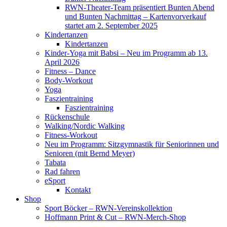
RWN-Theater-Team präsentiert Bunten Abend
und Bunten Nachmittag – Kartenvorverkauf
startet am 2. September 2025
Kindertanzen
Kindertanzen
Kinder-Yoga mit Babsi – Neu im Programm ab 13.
April 2026
Fitness – Dance
Body-Workout
Yoga
Faszientraining
Faszientraining
Rückenschule
Walking/Nordic Walking
Fitness-Workout
Neu im Programm: Sitzgymnastik für Seniorinnen und
Senioren (mit Bernd Meyer)
Tabata
Rad fahren
eSport
Kontakt
Shop
Sport Böcker – RWN-Vereinskollektion
Hoffmann Print & Cut – RWN-Merch-Shop