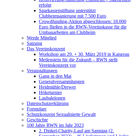
erfolgt
Sparkassenstiftung unterstützt
Clubheimsanierung mit 7.500 Euro
Crowdfunding-Aktion abgeschlossen: 18.000
Euro fließen in die RWN-Vereinskasse für die
Umbauarbeiten am Clubheim
Werde Mitglied
Satzung
Das Vereinskonzept
Workshop am 29. + 30. März 2019 in Kaiserau
Meilenstein für die Zukunft – RWN stellt
Vereinskonzept vor
Veranstaltungen
Gang in den Mai
Generalversammlungen
Heidmühle/Drewer
Höketurnier
Laubaktionen
Datenschutzerklärung
Formulare
Schutzkonzept Sexualisierte Gewalt
Geschichte
100 Jahre RWN im Jahr 2023
2. Dinkel-Charity-Lauf am Samstag (2.