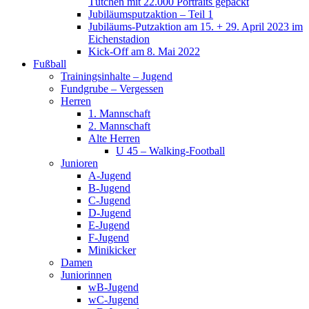
Tütchen mit 22.000 Portraits gepackt
Jubiläumsputzaktion – Teil 1
Jubiläums-Putzaktion am 15. + 29. April 2023 im
Eichenstadion
Kick-Off am 8. Mai 2022
Fußball
Trainingsinhalte – Jugend
Fundgrube – Vergessen
Herren
1. Mannschaft
2. Mannschaft
Alte Herren
U 45 – Walking-Football
Junioren
A-Jugend
B-Jugend
C-Jugend
D-Jugend
E-Jugend
F-Jugend
Minikicker
Damen
Juniorinnen
wB-Jugend
wC-Jugend