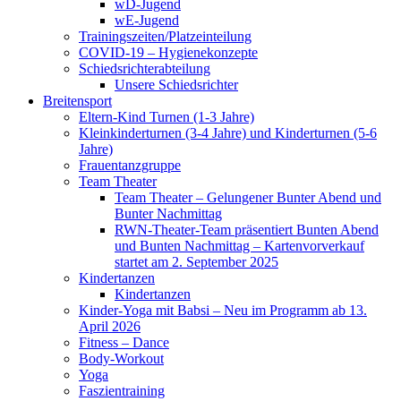
wD-Jugend
wE-Jugend
Trainingszeiten/Platzeinteilung
COVID-19 – Hygienekonzepte
Schiedsrichterabteilung
Unsere Schiedsrichter
Breitensport
Eltern-Kind Turnen (1-3 Jahre)
Kleinkinderturnen (3-4 Jahre) und Kinderturnen (5-6
Jahre)
Frauentanzgruppe
Team Theater
Team Theater – Gelungener Bunter Abend und
Bunter Nachmittag
RWN-Theater-Team präsentiert Bunten Abend
und Bunten Nachmittag – Kartenvorverkauf
startet am 2. September 2025
Kindertanzen
Kindertanzen
Kinder-Yoga mit Babsi – Neu im Programm ab 13.
April 2026
Fitness – Dance
Body-Workout
Yoga
Faszientraining