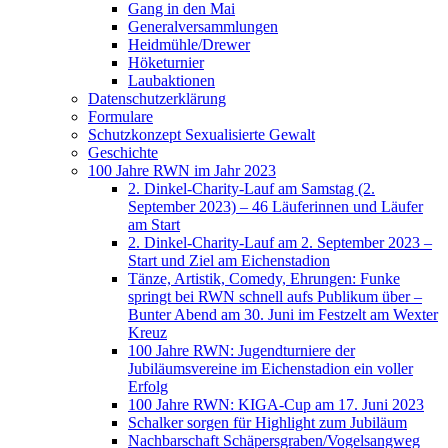
Gang in den Mai
Generalversammlungen
Heidmühle/Drewer
Höketurnier
Laubaktionen
Datenschutzerklärung
Formulare
Schutzkonzept Sexualisierte Gewalt
Geschichte
100 Jahre RWN im Jahr 2023
2. Dinkel-Charity-Lauf am Samstag (2.
September 2023) – 46 Läuferinnen und Läufer
am Start
2. Dinkel-Charity-Lauf am 2. September 2023 –
Start und Ziel am Eichenstadion
Tänze, Artistik, Comedy, Ehrungen: Funke
springt bei RWN schnell aufs Publikum über –
Bunter Abend am 30. Juni im Festzelt am Wexter
Kreuz
100 Jahre RWN: Jugendturniere der
Jubiläumsvereine im Eichenstadion ein voller
Erfolg
100 Jahre RWN: KIGA-Cup am 17. Juni 2023
Schalker sorgen für Highlight zum Jubiläum
Nachbarschaft Schäpersgraben/Vogelsangweg