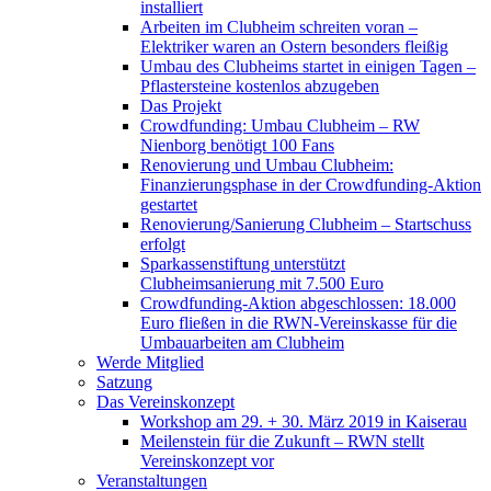
installiert
Arbeiten im Clubheim schreiten voran –
Elektriker waren an Ostern besonders fleißig
Umbau des Clubheims startet in einigen Tagen –
Pflastersteine kostenlos abzugeben
Das Projekt
Crowdfunding: Umbau Clubheim – RW
Nienborg benötigt 100 Fans
Renovierung und Umbau Clubheim:
Finanzierungsphase in der Crowdfunding-Aktion
gestartet
Renovierung/Sanierung Clubheim – Startschuss
erfolgt
Sparkassenstiftung unterstützt
Clubheimsanierung mit 7.500 Euro
Crowdfunding-Aktion abgeschlossen: 18.000
Euro fließen in die RWN-Vereinskasse für die
Umbauarbeiten am Clubheim
Werde Mitglied
Satzung
Das Vereinskonzept
Workshop am 29. + 30. März 2019 in Kaiserau
Meilenstein für die Zukunft – RWN stellt
Vereinskonzept vor
Veranstaltungen