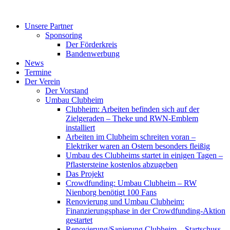
Zum
Inhalt
Unsere Partner
springen
Sponsoring
Der Förderkreis
Bandenwerbung
News
Termine
Der Verein
Der Vorstand
Umbau Clubheim
Clubheim: Arbeiten befinden sich auf der
Zielgeraden – Theke und RWN-Emblem
installiert
Arbeiten im Clubheim schreiten voran –
Elektriker waren an Ostern besonders fleißig
Umbau des Clubheims startet in einigen Tagen –
Pflastersteine kostenlos abzugeben
Das Projekt
Crowdfunding: Umbau Clubheim – RW
Nienborg benötigt 100 Fans
Renovierung und Umbau Clubheim:
Finanzierungsphase in der Crowdfunding-Aktion
gestartet
Renovierung/Sanierung Clubheim – Startschuss