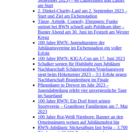
September 2023) – 46 Läuferinnen und Läufer
am Start
2. Dinkel-Charity-Lauf am 2. September 2023 –
Start und Ziel am Eichenstadion
Tänze, Artistik, Comedy, Ehrungen: Funke
springt bei RWN schnell aufs Publikum über –
Bunter Abend am 30. Juni im Festzelt am Wexter
Kreuz
100 Jahre RWN: Jugendturniere der
Jubiläumsvereine im Eichenstadion ein voller
Erfolg
100 Jahre RWN: KIGA-Cup am 17. Juni 2023
Schalker sorgen für Highlight zum Jubiläum
Nachbarschaft Schäpersgraben/Vogelsangweg
siegt beim Höketurnier 2023 – 3:1 Erfolg gegen
Nachbarschaft Brandenburg im Finale
Pfingstlager in Drewer im Jahr 2023 –
Jugendabteilung erlebt vier unvergessliche Tage
im Sauerland
100 Jahre RWN: Ein Dorf feiert seinen
Sportverein – Grandioser Familientag am 7. Mai
2023
100 Jahre Rot-Weiß Nienborg: Banner an den
Ortseingängen weisen auf Jubiläumsfest hin
RWN-Jubiläum: Stickeralbum fast fertig – 3.700