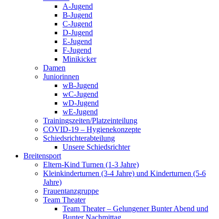
A-Jugend
B-Jugend
C-Jugend
D-Jugend
E-Jugend
F-Jugend
Minikicker
Damen
Juniorinnen
wB-Jugend
wC-Jugend
wD-Jugend
wE-Jugend
Trainingszeiten/Platzeinteilung
COVID-19 – Hygienekonzepte
Schiedsrichterabteilung
Unsere Schiedsrichter
Breitensport
Eltern-Kind Turnen (1-3 Jahre)
Kleinkinderturnen (3-4 Jahre) und Kinderturnen (5-6
Jahre)
Frauentanzgruppe
Team Theater
Team Theater – Gelungener Bunter Abend und
Bunter Nachmittag