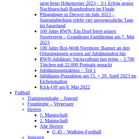
siegt beim Höketurnier 2023 – 3:1 Erfolg gegen
Nachbarschaft Brandenburg im Finale
Pfingstlager in Drewer im Jahr 2023 –
Jugendabteilung erlebt vier unvergessliche Tage
im Sauerland
100 Jahre RWN: Ein Dorf feiert seinen
Sportverein – Grandioser Familientag am 7. Mai
2023
100 Jahre Rot-Weiß Nienborg: Banner an den
Ortseingängen weisen auf Jubiläumsfest hin
RWN-Jubiläum: Stickeralbum fast fertig – 3.700
Tütchen mit 22.000 Portraits gepackt
Jubiläumsputzaktion – Teil 1
Jubiläums-Putzaktion am 15. + 29. April 2023 im
Eichenstadion
Kick-Off am 8. Mai 2022
Fußball
Trainingsinhalte – Jugend
Fundgrube – Vergessen
Herren
1. Mannschaft
2. Mannschaft
Alte Herren
U 45 – Walking-Football
Junioren