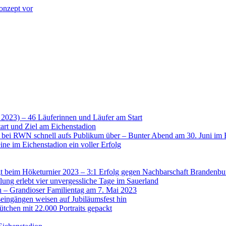
onzept vor
 2023) – 46 Läuferinnen und Läufer am Start
art und Ziel am Eichenstadion
t bei RWN schnell aufs Publikum über – Bunter Abend am 30. Juni im 
ne im Eichenstadion ein voller Erfolg
 beim Höketurnier 2023 – 3:1 Erfolg gegen Nachbarschaft Brandenbu
lung erlebt vier unvergessliche Tage im Sauerland
n – Grandioser Familientag am 7. Mai 2023
eingängen weisen auf Jubiläumsfest hin
tchen mit 22.000 Portraits gepackt