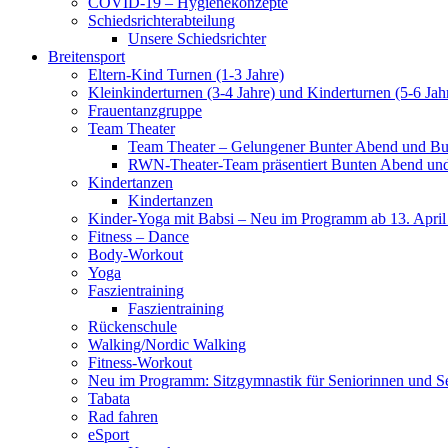
COVID-19 – Hygienekonzepte
Schiedsrichterabteilung
Unsere Schiedsrichter
Breitensport
Eltern-Kind Turnen (1-3 Jahre)
Kleinkinderturnen (3-4 Jahre) und Kinderturnen (5-6 Jah
Frauentanzgruppe
Team Theater
Team Theater – Gelungener Bunter Abend und Bu
RWN-Theater-Team präsentiert Bunten Abend und 
Kindertanzen
Kindertanzen
Kinder-Yoga mit Babsi – Neu im Programm ab 13. April
Fitness – Dance
Body-Workout
Yoga
Faszientraining
Faszientraining
Rückenschule
Walking/Nordic Walking
Fitness-Workout
Neu im Programm: Sitzgymnastik für Seniorinnen und S
Tabata
Rad fahren
eSport