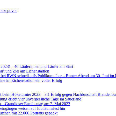
onzept vor
 2023) – 46 Läuferinnen und Läufer am Start
art und Ziel am Eichenstadion
t bei RWN schnell aufs Publikum über – Bunter Abend am 30. Juni im 
ne im Eichenstadion ein voller Erfolg
 beim Höketurnier 2023 – 3:1 Erfolg gegen Nachbarschaft Brandenbu
lung erlebt vier unvergessliche Tage im Sauerland
n – Grandioser Familientag am 7. Mai 2023
eingängen weisen auf Jubiläumsfest hin
tchen mit 22.000 Portraits gepackt