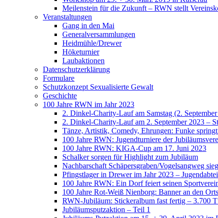
Meilenstein für die Zukunft – RWN stellt Vereinsk
Veranstaltungen
Gang in den Mai
Generalversammlungen
Heidmühle/Drewer
Höketurnier
Laubaktionen
Datenschutzerklärung
Formulare
Schutzkonzept Sexualisierte Gewalt
Geschichte
100 Jahre RWN im Jahr 2023
2. Dinkel-Charity-Lauf am Samstag (2. September
2. Dinkel-Charity-Lauf am 2. September 2023 – St
Tänze, Artistik, Comedy, Ehrungen: Funke spring
100 Jahre RWN: Jugendturniere der Jubiläumsverei
100 Jahre RWN: KIGA-Cup am 17. Juni 2023
Schalker sorgen für Highlight zum Jubiläum
Nachbarschaft Schäpersgraben/Vogelsangweg siegt
Pfingstlager in Drewer im Jahr 2023 – Jugendabtei
100 Jahre RWN: Ein Dorf feiert seinen Sportverei
100 Jahre Rot-Weiß Nienborg: Banner an den Orts
RWN-Jubiläum: Stickeralbum fast fertig – 3.700 Tü
Jubiläumsputzaktion – Teil 1