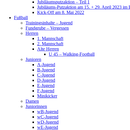
Jubiläumsputzaktion – Teil 1
Jubiläums-Putzaktion am 15. + 29. April 2023 im 
Kick-Off am 8. Mai 2022
Fußball
Trainingsinhalte – Jugend
Fundgrube – Vergessen
Herren
1. Mannschaft
2. Mannschaft
Alte Herren
U 45 – Walking-Football
Junioren
A-Jugend
B-Jugend
C-Jugend
D-Jugend
E-Jugend
F-Jugend
Minikicker
Damen
Juniorinnen
wB-Jugend
wC-Jugend
wD-Jugend
wE-Jugend