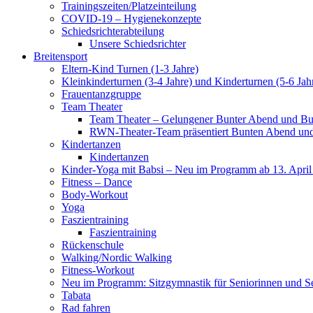
Trainingszeiten/Platzeinteilung
COVID-19 – Hygienekonzepte
Schiedsrichterabteilung
Unsere Schiedsrichter
Breitensport
Eltern-Kind Turnen (1-3 Jahre)
Kleinkinderturnen (3-4 Jahre) und Kinderturnen (5-6 Jah
Frauentanzgruppe
Team Theater
Team Theater – Gelungener Bunter Abend und Bu
RWN-Theater-Team präsentiert Bunten Abend und 
Kindertanzen
Kindertanzen
Kinder-Yoga mit Babsi – Neu im Programm ab 13. April
Fitness – Dance
Body-Workout
Yoga
Faszientraining
Faszientraining
Rückenschule
Walking/Nordic Walking
Fitness-Workout
Neu im Programm: Sitzgymnastik für Seniorinnen und S
Tabata
Rad fahren