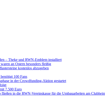
raden – Theke und RWN-Emblem installiert
 waren an Ostern besonders fleißig
lastersteine kostenlos abzugeben
enötigt 100 Fans
hase in der Crowdfunding-Aktion gestartet
folgt
 mit 7.500 Euro
 fließen in die RWN-Vereinskasse für die Umbauarbeiten am Clubhei