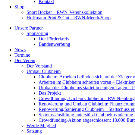
Kontakt
Shop
Sport Böcker – RWN-Vereinskollektion
Hoffmann Print & Cut – RWN-Merch-Shop
Unsere Partner
Sponsoring
Der Förderkreis
Bandenwerbung
News
Termine
Der Verein
Der Vorstand
Umbau Clubheim
Clubheim: Arbeiten befinden sich auf der Zielge
Arbeiten im Clubheim schreiten voran – Elektriker
Umbau des Clubheims startet in einigen Tagen – Pf
Das Projekt
Crowdfunding: Umbau Clubheim – RW Nienborg b
Renovierung und Umbau Clubheim: Finanzierungsp
Renovierung/Sanierung Clubheim – Startschuss er
Sparkassenstiftung unterstützt Clubheimsanierung
Crowdfunding-Aktion abgeschlossen: 18.000 Euro
Werde Mitglied
Satzung