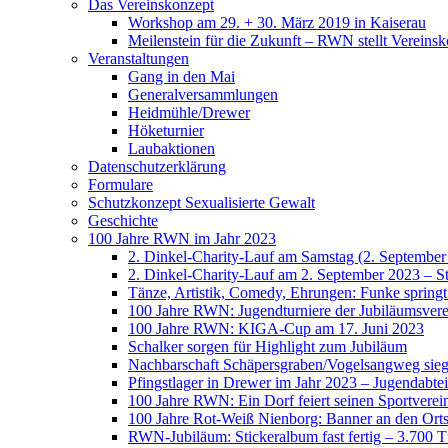
Das Vereinskonzept
Workshop am 29. + 30. März 2019 in Kaiserau
Meilenstein für die Zukunft – RWN stellt Vereinsk
Veranstaltungen
Gang in den Mai
Generalversammlungen
Heidmühle/Drewer
Höketurnier
Laubaktionen
Datenschutzerklärung
Formulare
Schutzkonzept Sexualisierte Gewalt
Geschichte
100 Jahre RWN im Jahr 2023
2. Dinkel-Charity-Lauf am Samstag (2. September
2. Dinkel-Charity-Lauf am 2. September 2023 – St
Tänze, Artistik, Comedy, Ehrungen: Funke spring
100 Jahre RWN: Jugendturniere der Jubiläumsverei
100 Jahre RWN: KIGA-Cup am 17. Juni 2023
Schalker sorgen für Highlight zum Jubiläum
Nachbarschaft Schäpersgraben/Vogelsangweg siegt
Pfingstlager in Drewer im Jahr 2023 – Jugendabtei
100 Jahre RWN: Ein Dorf feiert seinen Sportverei
100 Jahre Rot-Weiß Nienborg: Banner an den Orts
RWN-Jubiläum: Stickeralbum fast fertig – 3.700 Tü