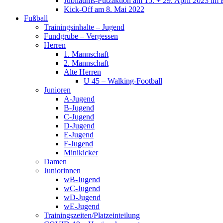
Jubiläums-Putzaktion am 15. + 29. April 2023 im 
Kick-Off am 8. Mai 2022
Fußball
Trainingsinhalte – Jugend
Fundgrube – Vergessen
Herren
1. Mannschaft
2. Mannschaft
Alte Herren
U 45 – Walking-Football
Junioren
A-Jugend
B-Jugend
C-Jugend
D-Jugend
E-Jugend
F-Jugend
Minikicker
Damen
Juniorinnen
wB-Jugend
wC-Jugend
wD-Jugend
wE-Jugend
Trainingszeiten/Platzeinteilung