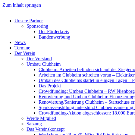
Zum Inhalt springen
Unsere Partner
Sponsoring
Der Förderkreis
Bandenwerbung
News
Termine
Der Verein
Der Vorstand
Umbau Clubheim
Clubheim: Arbeiten befinden sich auf der Zielge
Arbeiten im Clubheim schreiten voran – Elektriker
Umbau des Clubheims startet in einigen Tagen – Pf
Das Projekt
Crowdfunding: Umbau Clubheim – RW Nienborg b
Renovierung und Umbau Clubheim: Finanzierungsp
Renovierung/Sanierung Clubheim – Startschuss er
Sparkassenstiftung unterstützt Clubheimsanierung
Crowdfunding-Aktion abgeschlossen: 18.000 Euro
Werde Mitglied
Satzung
Das Vereinskonzept
Workshop am 29. + 30. März 2019 in Kaiserau