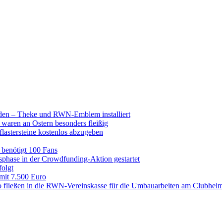
raden – Theke und RWN-Emblem installiert
 waren an Ostern besonders fleißig
lastersteine kostenlos abzugeben
enötigt 100 Fans
hase in der Crowdfunding-Aktion gestartet
folgt
 mit 7.500 Euro
 fließen in die RWN-Vereinskasse für die Umbauarbeiten am Clubhei