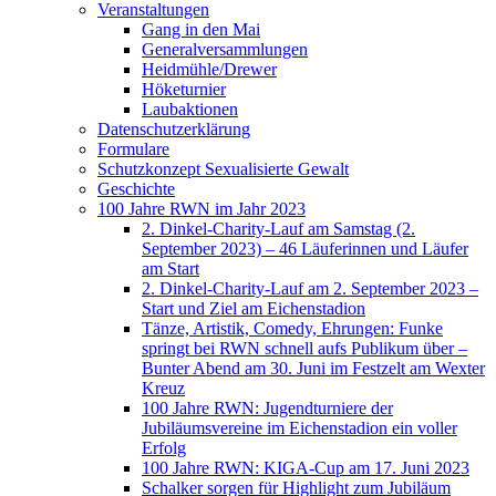
Veranstaltungen
Gang in den Mai
Generalversammlungen
Heidmühle/Drewer
Höketurnier
Laubaktionen
Datenschutzerklärung
Formulare
Schutzkonzept Sexualisierte Gewalt
Geschichte
100 Jahre RWN im Jahr 2023
2. Dinkel-Charity-Lauf am Samstag (2.
September 2023) – 46 Läuferinnen und Läufer
am Start
2. Dinkel-Charity-Lauf am 2. September 2023 –
Start und Ziel am Eichenstadion
Tänze, Artistik, Comedy, Ehrungen: Funke
springt bei RWN schnell aufs Publikum über –
Bunter Abend am 30. Juni im Festzelt am Wexter
Kreuz
100 Jahre RWN: Jugendturniere der
Jubiläumsvereine im Eichenstadion ein voller
Erfolg
100 Jahre RWN: KIGA-Cup am 17. Juni 2023
Schalker sorgen für Highlight zum Jubiläum