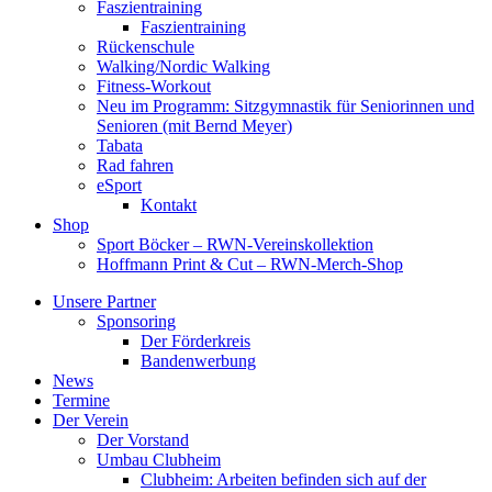
Faszientraining
Faszientraining
Rückenschule
Walking/Nordic Walking
Fitness-Workout
Neu im Programm: Sitzgymnastik für Seniorinnen und
Senioren (mit Bernd Meyer)
Tabata
Rad fahren
eSport
Kontakt
Shop
Sport Böcker – RWN-Vereinskollektion
Hoffmann Print & Cut – RWN-Merch-Shop
Unsere Partner
Sponsoring
Der Förderkreis
Bandenwerbung
News
Termine
Der Verein
Der Vorstand
Umbau Clubheim
Clubheim: Arbeiten befinden sich auf der