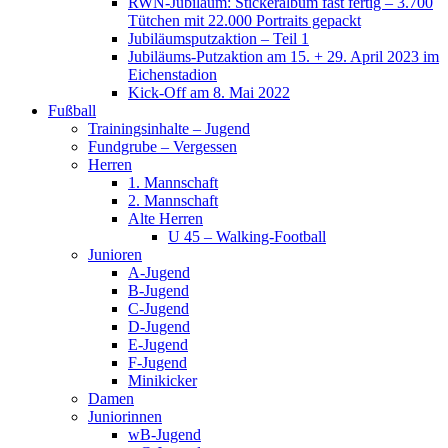
RWN-Jubiläum: Stickeralbum fast fertig – 3.700
Tütchen mit 22.000 Portraits gepackt
Jubiläumsputzaktion – Teil 1
Jubiläums-Putzaktion am 15. + 29. April 2023 im
Eichenstadion
Kick-Off am 8. Mai 2022
Fußball
Trainingsinhalte – Jugend
Fundgrube – Vergessen
Herren
1. Mannschaft
2. Mannschaft
Alte Herren
U 45 – Walking-Football
Junioren
A-Jugend
B-Jugend
C-Jugend
D-Jugend
E-Jugend
F-Jugend
Minikicker
Damen
Juniorinnen
wB-Jugend