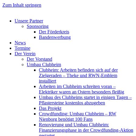
Zum Inhalt springen
Unsere Partner
Sponsoring
Der Förderkreis
Bandenwerbung
News
Termine
Der Verein
Der Vorstand
Umbau Clubheim
Clubheim: Arbeiten befinden sich auf der
Zielgeraden – Theke und RWN-Emblem
installiert
Arbeiten im Clubheim schreiten voran –
Elektriker waren an Ostern besonders fleißig
Umbau des Clubheims startet in einigen Tagen –
Pflastersteine kostenlos abzugeben
Das Projekt
Crowdfunding: Umbau Clubheim – RW
Nienborg benötigt 100 Fans
Renovierung und Umbau Clubheim:
Finanzierungsphase in der Crowdfunding-Aktion
gestartet