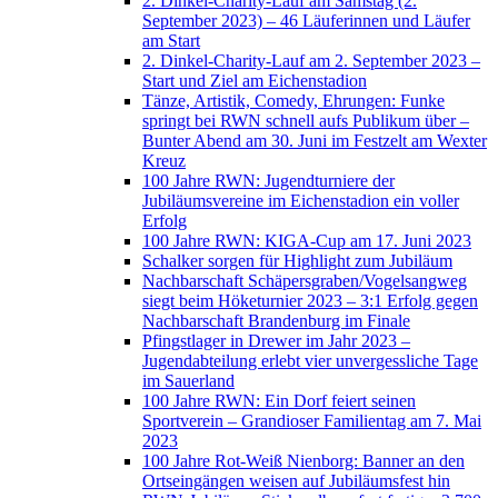
2. Dinkel-Charity-Lauf am Samstag (2.
September 2023) – 46 Läuferinnen und Läufer
am Start
2. Dinkel-Charity-Lauf am 2. September 2023 –
Start und Ziel am Eichenstadion
Tänze, Artistik, Comedy, Ehrungen: Funke
springt bei RWN schnell aufs Publikum über –
Bunter Abend am 30. Juni im Festzelt am Wexter
Kreuz
100 Jahre RWN: Jugendturniere der
Jubiläumsvereine im Eichenstadion ein voller
Erfolg
100 Jahre RWN: KIGA-Cup am 17. Juni 2023
Schalker sorgen für Highlight zum Jubiläum
Nachbarschaft Schäpersgraben/Vogelsangweg
siegt beim Höketurnier 2023 – 3:1 Erfolg gegen
Nachbarschaft Brandenburg im Finale
Pfingstlager in Drewer im Jahr 2023 –
Jugendabteilung erlebt vier unvergessliche Tage
im Sauerland
100 Jahre RWN: Ein Dorf feiert seinen
Sportverein – Grandioser Familientag am 7. Mai
2023
100 Jahre Rot-Weiß Nienborg: Banner an den
Ortseingängen weisen auf Jubiläumsfest hin