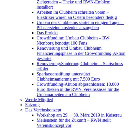
Zielgeraden – Theke und RWN-Emblem
installiert
Arbeiten im Clubheim schreiten voran –
Elektriker waren an Ostern besonders fleißig
Umbau des Clubheims startet in einigen Tagen –
Pflastersteine kostenlos abzugeben
Das Projekt
Crowdfunding: Umbau Clubheim – RW
Nienborg benötigt 100 Fans
Renovierung und Umbau Clubheim:
Finanzierungsphase in der Crowdfunding-Aktion
gestartet
Renovierung/Sanierung Clubheim – Startschuss
erfolgt
Sparkassenstiftung unterstützt
Clubheimsanierung mit 7.500 Euro
Crowdfunding-Aktion abgeschlossen: 18.000
Euro fließen in die RWN-Vereinskasse für die
Umbauarbeiten am Clubheim
Werde Mitglied
Satzung
Das Vereinskonzept
Workshop am 29. + 30. März 2019 in Kaiserau
Meilenstein für die Zukunft – RWN stellt
Vereinskonzept vor