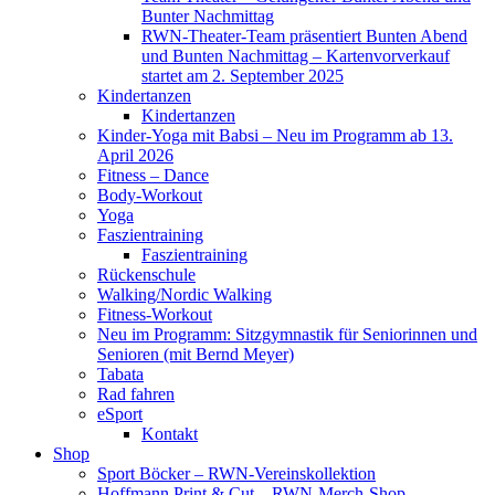
Bunter Nachmittag
RWN-Theater-Team präsentiert Bunten Abend
und Bunten Nachmittag – Kartenvorverkauf
startet am 2. September 2025
Kindertanzen
Kindertanzen
Kinder-Yoga mit Babsi – Neu im Programm ab 13.
April 2026
Fitness – Dance
Body-Workout
Yoga
Faszientraining
Faszientraining
Rückenschule
Walking/Nordic Walking
Fitness-Workout
Neu im Programm: Sitzgymnastik für Seniorinnen und
Senioren (mit Bernd Meyer)
Tabata
Rad fahren
eSport
Kontakt
Shop
Sport Böcker – RWN-Vereinskollektion
Hoffmann Print & Cut – RWN-Merch-Shop