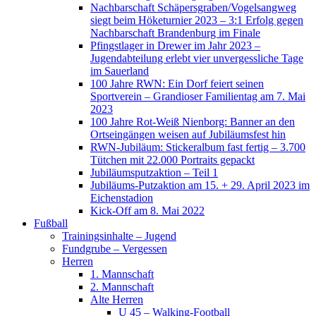
Nachbarschaft Schäpersgraben/Vogelsangweg
siegt beim Höketurnier 2023 – 3:1 Erfolg gegen
Nachbarschaft Brandenburg im Finale
Pfingstlager in Drewer im Jahr 2023 –
Jugendabteilung erlebt vier unvergessliche Tage
im Sauerland
100 Jahre RWN: Ein Dorf feiert seinen
Sportverein – Grandioser Familientag am 7. Mai
2023
100 Jahre Rot-Weiß Nienborg: Banner an den
Ortseingängen weisen auf Jubiläumsfest hin
RWN-Jubiläum: Stickeralbum fast fertig – 3.700
Tütchen mit 22.000 Portraits gepackt
Jubiläumsputzaktion – Teil 1
Jubiläums-Putzaktion am 15. + 29. April 2023 im
Eichenstadion
Kick-Off am 8. Mai 2022
Fußball
Trainingsinhalte – Jugend
Fundgrube – Vergessen
Herren
1. Mannschaft
2. Mannschaft
Alte Herren
U 45 – Walking-Football