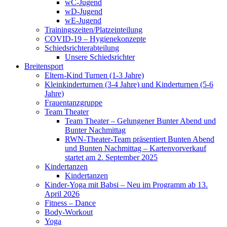
wC-Jugend
wD-Jugend
wE-Jugend
Trainingszeiten/Platzeinteilung
COVID-19 – Hygienekonzepte
Schiedsrichterabteilung
Unsere Schiedsrichter
Breitensport
Eltern-Kind Turnen (1-3 Jahre)
Kleinkinderturnen (3-4 Jahre) und Kinderturnen (5-6
Jahre)
Frauentanzgruppe
Team Theater
Team Theater – Gelungener Bunter Abend und
Bunter Nachmittag
RWN-Theater-Team präsentiert Bunten Abend
und Bunten Nachmittag – Kartenvorverkauf
startet am 2. September 2025
Kindertanzen
Kindertanzen
Kinder-Yoga mit Babsi – Neu im Programm ab 13.
April 2026
Fitness – Dance
Body-Workout
Yoga