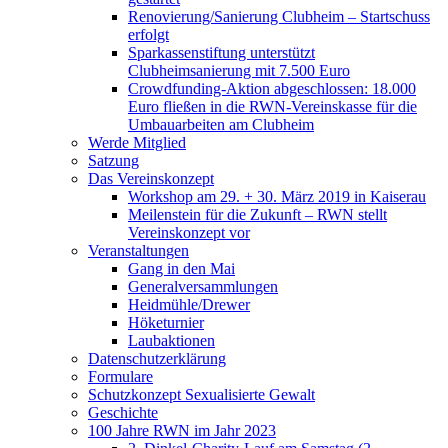
Renovierung/Sanierung Clubheim – Startschuss
erfolgt
Sparkassenstiftung unterstützt
Clubheimsanierung mit 7.500 Euro
Crowdfunding-Aktion abgeschlossen: 18.000
Euro fließen in die RWN-Vereinskasse für die
Umbauarbeiten am Clubheim
Werde Mitglied
Satzung
Das Vereinskonzept
Workshop am 29. + 30. März 2019 in Kaiserau
Meilenstein für die Zukunft – RWN stellt
Vereinskonzept vor
Veranstaltungen
Gang in den Mai
Generalversammlungen
Heidmühle/Drewer
Höketurnier
Laubaktionen
Datenschutzerklärung
Formulare
Schutzkonzept Sexualisierte Gewalt
Geschichte
100 Jahre RWN im Jahr 2023