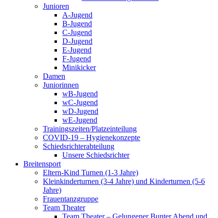
Junioren
A-Jugend
B-Jugend
C-Jugend
D-Jugend
E-Jugend
F-Jugend
Minikicker
Damen
Juniorinnen
wB-Jugend
wC-Jugend
wD-Jugend
wE-Jugend
Trainingszeiten/Platzeinteilung
COVID-19 – Hygienekonzepte
Schiedsrichterabteilung
Unsere Schiedsrichter
Breitensport
Eltern-Kind Turnen (1-3 Jahre)
Kleinkinderturnen (3-4 Jahre) und Kinderturnen (5-6
Jahre)
Frauentanzgruppe
Team Theater
Team Theater – Gelungener Bunter Abend und