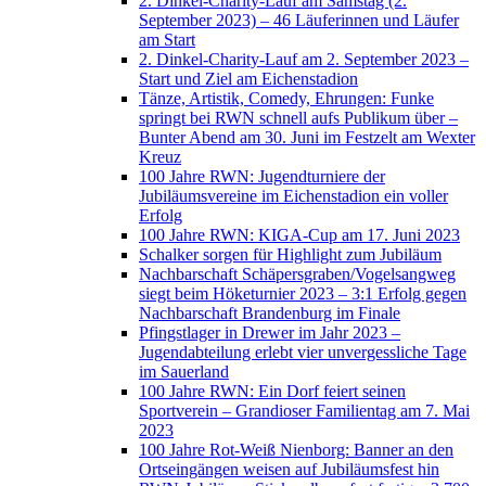
2. Dinkel-Charity-Lauf am Samstag (2.
September 2023) – 46 Läuferinnen und Läufer
am Start
2. Dinkel-Charity-Lauf am 2. September 2023 –
Start und Ziel am Eichenstadion
Tänze, Artistik, Comedy, Ehrungen: Funke
springt bei RWN schnell aufs Publikum über –
Bunter Abend am 30. Juni im Festzelt am Wexter
Kreuz
100 Jahre RWN: Jugendturniere der
Jubiläumsvereine im Eichenstadion ein voller
Erfolg
100 Jahre RWN: KIGA-Cup am 17. Juni 2023
Schalker sorgen für Highlight zum Jubiläum
Nachbarschaft Schäpersgraben/Vogelsangweg
siegt beim Höketurnier 2023 – 3:1 Erfolg gegen
Nachbarschaft Brandenburg im Finale
Pfingstlager in Drewer im Jahr 2023 –
Jugendabteilung erlebt vier unvergessliche Tage
im Sauerland
100 Jahre RWN: Ein Dorf feiert seinen
Sportverein – Grandioser Familientag am 7. Mai
2023
100 Jahre Rot-Weiß Nienborg: Banner an den
Ortseingängen weisen auf Jubiläumsfest hin