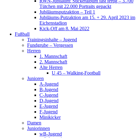
RWN-Jubiläum: Stickeralbum fast fertig – 3.700
Tütchen mit 22.000 Portraits gepackt
Jubiläumsputzaktion – Teil 1
Jubiläums-Putzaktion am 15. + 29. April 2023 im
Eichenstadion
Kick-Off am 8. Mai 2022
Fußball
Trainingsinhalte – Jugend
Fundgrube – Vergessen
Herren
1. Mannschaft
2. Mannschaft
Alte Herren
U 45 – Walking-Football
Junioren
A-Jugend
B-Jugend
C-Jugend
D-Jugend
E-Jugend
F-Jugend
Minikicker
Damen
Juniorinnen
wB-Jugend