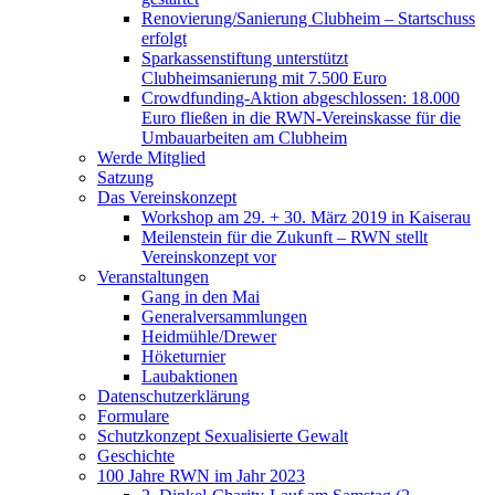
Renovierung/Sanierung Clubheim – Startschuss
erfolgt
Sparkassenstiftung unterstützt
Clubheimsanierung mit 7.500 Euro
Crowdfunding-Aktion abgeschlossen: 18.000
Euro fließen in die RWN-Vereinskasse für die
Umbauarbeiten am Clubheim
Werde Mitglied
Satzung
Das Vereinskonzept
Workshop am 29. + 30. März 2019 in Kaiserau
Meilenstein für die Zukunft – RWN stellt
Vereinskonzept vor
Veranstaltungen
Gang in den Mai
Generalversammlungen
Heidmühle/Drewer
Höketurnier
Laubaktionen
Datenschutzerklärung
Formulare
Schutzkonzept Sexualisierte Gewalt
Geschichte
100 Jahre RWN im Jahr 2023