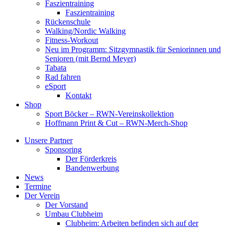
Faszientraining
Faszientraining
Rückenschule
Walking/Nordic Walking
Fitness-Workout
Neu im Programm: Sitzgymnastik für Seniorinnen und
Senioren (mit Bernd Meyer)
Tabata
Rad fahren
eSport
Kontakt
Shop
Sport Böcker – RWN-Vereinskollektion
Hoffmann Print & Cut – RWN-Merch-Shop
Unsere Partner
Sponsoring
Der Förderkreis
Bandenwerbung
News
Termine
Der Verein
Der Vorstand
Umbau Clubheim
Clubheim: Arbeiten befinden sich auf der