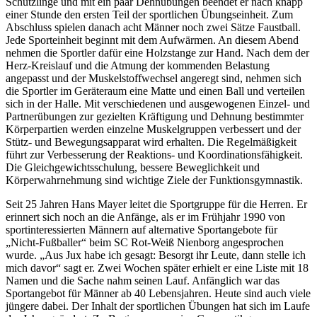
Schützlinge und mit ein paar Dehnübungen beendet er nach knapp
einer Stunde den ersten Teil der sportlichen Übungseinheit. Zum
Abschluss spielen danach acht Männer noch zwei Sätze Faustball.
Jede Sporteinheit beginnt mit dem Aufwärmen. An diesem Abend
nehmen die Sportler dafür eine Holzstange zur Hand. Nach dem der
Herz-Kreislauf und die Atmung der kommenden Belastung
angepasst und der Muskelstoffwechsel angeregt sind, nehmen sich
die Sportler im Geräteraum eine Matte und einen Ball und verteilen
sich in der Halle. Mit verschiedenen und ausgewogenen Einzel- und
Partnerübungen zur gezielten Kräftigung und Dehnung bestimmter
Körperpartien werden einzelne Muskelgruppen verbessert und der
Stütz- und Bewegungsapparat wird erhalten. Die Regelmäßigkeit
führt zur Verbesserung der Reaktions- und Koordinationsfähigkeit.
Die Gleichgewichtsschulung, bessere Beweglichkeit und
Körperwahrnehmung sind wichtige Ziele der Funktionsgymnastik.
Seit 25 Jahren Hans Mayer leitet die Sportgruppe für die Herren. Er
erinnert sich noch an die Anfänge, als er im Frühjahr 1990 von
sportinteressierten Männern auf alternative Sportangebote für
„Nicht-Fußballer“ beim SC Rot-Weiß Nienborg angesprochen
wurde. „Aus Jux habe ich gesagt: Besorgt ihr Leute, dann stelle ich
mich davor“ sagt er. Zwei Wochen später erhielt er eine Liste mit 18
Namen und die Sache nahm seinen Lauf. Anfänglich war das
Sportangebot für Männer ab 40 Lebensjahren. Heute sind auch viele
jüngere dabei. Der Inhalt der sportlichen Übungen hat sich im Laufe