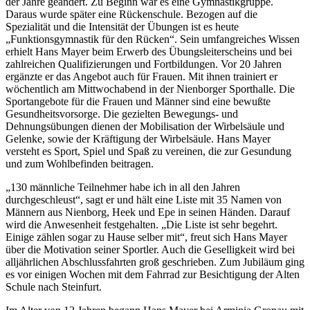
der Jahre geändert. Zu Beginn war es eine Gymnastikgruppe.
Daraus wurde später eine Rückenschule. Bezogen auf die
Spezialität und die Intensität der Übungen ist es heute
„Funktionsgymnastik für den Rücken“. Sein umfangreiches Wissen
erhielt Hans Mayer beim Erwerb des Übungsleiterscheins und bei
zahlreichen Qualifizierungen und Fortbildungen. Vor 20 Jahren
ergänzte er das Angebot auch für Frauen. Mit ihnen trainiert er
wöchentlich am Mittwochabend in der Nienborger Sporthalle. Die
Sportangebote für die Frauen und Männer sind eine bewußte
Gesundheitsvorsorge. Die gezielten Bewegungs- und
Dehnungsübungen dienen der Mobilisation der Wirbelsäule und
Gelenke, sowie der Kräftigung der Wirbelsäule. Hans Mayer
versteht es Sport, Spiel und Spaß zu vereinen, die zur Gesundung
und zum Wohlbefinden beitragen.
„130 männliche Teilnehmer habe ich in all den Jahren
durchgeschleust“, sagt er und hält eine Liste mit 35 Namen von
Männern aus Nienborg, Heek und Epe in seinen Händen. Darauf
wird die Anwesenheit festgehalten. „Die Liste ist sehr begehrt.
Einige zählen sogar zu Hause selber mit“, freut sich Hans Mayer
über die Motivation seiner Sportler. Auch die Geselligkeit wird bei
alljährlichen Abschlussfahrten groß geschrieben. Zum Jubiläum ging
es vor einigen Wochen mit dem Fahrrad zur Besichtigung der Alten
Schule nach Steinfurt.