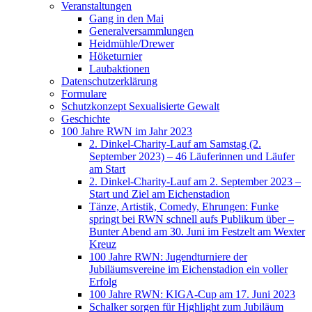
Veranstaltungen
Gang in den Mai
Generalversammlungen
Heidmühle/Drewer
Höketurnier
Laubaktionen
Datenschutzerklärung
Formulare
Schutzkonzept Sexualisierte Gewalt
Geschichte
100 Jahre RWN im Jahr 2023
2. Dinkel-Charity-Lauf am Samstag (2.
September 2023) – 46 Läuferinnen und Läufer
am Start
2. Dinkel-Charity-Lauf am 2. September 2023 –
Start und Ziel am Eichenstadion
Tänze, Artistik, Comedy, Ehrungen: Funke
springt bei RWN schnell aufs Publikum über –
Bunter Abend am 30. Juni im Festzelt am Wexter
Kreuz
100 Jahre RWN: Jugendturniere der
Jubiläumsvereine im Eichenstadion ein voller
Erfolg
100 Jahre RWN: KIGA-Cup am 17. Juni 2023
Schalker sorgen für Highlight zum Jubiläum