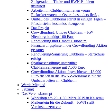
Zielgeraden – Theke und RWN-Emblem
installiert
Arbeiten im Clubheim schreiten voran –
Elektriker waren an Ostern besonders fleißig
Umbau des Clubheims startet in einigen Tagen –
Pflastersteine kostenlos abzugeben
Das Projekt
Crowdfunding: Umbau Clubheim – RW
Nienborg benötigt 100 Fans
Renovierung und Umbau Clubheim:
Finanzierungsphase in der Crowdfunding-Aktion
gestartet
Renovierung/Sanierung Clubheim – Startschuss
erfolgt
Sparkassenstiftung unterstützt
Clubheimsanierung mit 7.500 Euro
Crowdfunding-Aktion abgeschlossen: 18.000
Euro fließen in die RWN-Vereinskasse für die
Umbauarbeiten am Clubheim
Werde Mitglied
Satzung
Das Vereinskonzept
Workshop am 29. + 30. März 2019 in Kaiserau
Meilenstein für die Zukunft – RWN stellt
Vereinskonzept vor