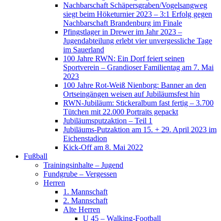
Nachbarschaft Schäpersgraben/Vogelsangweg
siegt beim Höketurnier 2023 – 3:1 Erfolg gegen
Nachbarschaft Brandenburg im Finale
Pfingstlager in Drewer im Jahr 2023 –
Jugendabteilung erlebt vier unvergessliche Tage
im Sauerland
100 Jahre RWN: Ein Dorf feiert seinen
Sportverein – Grandioser Familientag am 7. Mai
2023
100 Jahre Rot-Weiß Nienborg: Banner an den
Ortseingängen weisen auf Jubiläumsfest hin
RWN-Jubiläum: Stickeralbum fast fertig – 3.700
Tütchen mit 22.000 Portraits gepackt
Jubiläumsputzaktion – Teil 1
Jubiläums-Putzaktion am 15. + 29. April 2023 im
Eichenstadion
Kick-Off am 8. Mai 2022
Fußball
Trainingsinhalte – Jugend
Fundgrube – Vergessen
Herren
1. Mannschaft
2. Mannschaft
Alte Herren
U 45 – Walking-Football