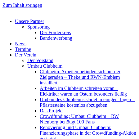
Zum Inhalt springen
Unsere Partner
Sponsoring
Der Förderkreis
Bandenwerbung
News
Termine
Der Verein
Der Vorstand
Umbau Clubheim
Clubheim: Arbeiten befinden sich auf der
Zielgeraden – Theke und RWN-Emblem
installiert
Arbeiten im Clubheim schreiten voran –
Elektriker waren an Ostern besonders fleißig
Umbau des Clubheims startet in einigen Tagen –
Pflastersteine kostenlos abzugeben
Das Projekt
Crowdfunding: Umbau Clubheim – RW
Nienborg benötigt 100 Fans
Renovierung und Umbau Clubheim:
Finanzierungsphase in der Crowdfunding-Aktion
gestartet