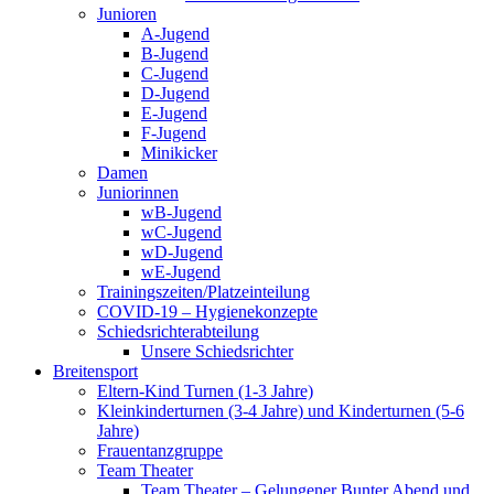
Junioren
A-Jugend
B-Jugend
C-Jugend
D-Jugend
E-Jugend
F-Jugend
Minikicker
Damen
Juniorinnen
wB-Jugend
wC-Jugend
wD-Jugend
wE-Jugend
Trainingszeiten/Platzeinteilung
COVID-19 – Hygienekonzepte
Schiedsrichterabteilung
Unsere Schiedsrichter
Breitensport
Eltern-Kind Turnen (1-3 Jahre)
Kleinkinderturnen (3-4 Jahre) und Kinderturnen (5-6
Jahre)
Frauentanzgruppe
Team Theater
Team Theater – Gelungener Bunter Abend und