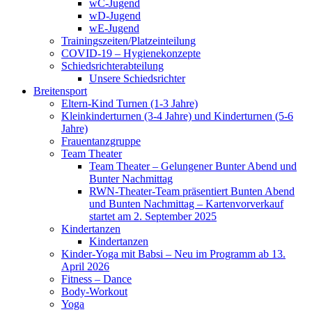
wC-Jugend
wD-Jugend
wE-Jugend
Trainingszeiten/Platzeinteilung
COVID-19 – Hygienekonzepte
Schiedsrichterabteilung
Unsere Schiedsrichter
Breitensport
Eltern-Kind Turnen (1-3 Jahre)
Kleinkinderturnen (3-4 Jahre) und Kinderturnen (5-6
Jahre)
Frauentanzgruppe
Team Theater
Team Theater – Gelungener Bunter Abend und
Bunter Nachmittag
RWN-Theater-Team präsentiert Bunten Abend
und Bunten Nachmittag – Kartenvorverkauf
startet am 2. September 2025
Kindertanzen
Kindertanzen
Kinder-Yoga mit Babsi – Neu im Programm ab 13.
April 2026
Fitness – Dance
Body-Workout
Yoga