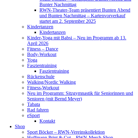
Bunter Nachmittag
RWN-Theater-Team präsentiert Bunten Abend
und Bunten Nachmittag – Kartenvorverkauf
startet am 2. September 2025
Kindertanzen
Kindertanzen
Kinder-Yoga mit Babsi – Neu im Programm ab 13.
April 2026
Fitness – Dance
Body-Workout
Yoga
Faszientraining
Faszientraining
Rückenschule
Walking/Nordic Walking
Fitness-Workout
Neu im Programm: Sitzgymnastik für Seniorinnen und
Senioren (mit Bernd Meyer)
Tabata
Rad fahren
eSport
Kontakt
Shop
Sport Böcker – RWN-Vereinskollektion
Hoffmann Print & Cut – RWN-Merch-Shop