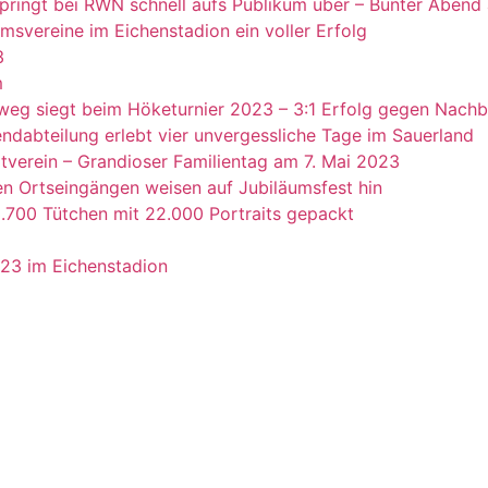
springt bei RWN schnell aufs Publikum über – Bunter Abend
msvereine im Eichenstadion ein voller Erfolg
3
m
g siegt beim Höketurnier 2023 – 3:1 Erfolg gegen Nachba
ndabteilung erlebt vier unvergessliche Tage im Sauerland
tverein – Grandioser Familientag am 7. Mai 2023
n Ortseingängen weisen auf Jubiläumsfest hin
3.700 Tütchen mit 22.000 Portraits gepackt
023 im Eichenstadion