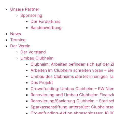
Zum
Inhalt
Unsere Partner
springen
Sponsoring
Der Förderkreis
Bandenwerbung
News
Termine
Der Verein
Der Vorstand
Umbau Clubheim
Clubheim: Arbeiten befinden sich auf der 
Arbeiten im Clubheim schreiten voran – Ele
Umbau des Clubheims startet in einigen Ta
Das Projekt
Crowdfunding: Umbau Clubheim – RW Nien
Renovierung und Umbau Clubheim: Finanzie
Renovierung/Sanierung Clubheim – Startsch
Sparkassenstiftung unterstützt Clubheimsa
Crowdfunding-Aktion abgeschlossen: 18.00