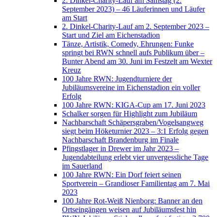
2. Dinkel-Charity-Lauf am Samstag (2.
September 2023) – 46 Läuferinnen und Läufer
am Start
2. Dinkel-Charity-Lauf am 2. September 2023 –
Start und Ziel am Eichenstadion
Tänze, Artistik, Comedy, Ehrungen: Funke
springt bei RWN schnell aufs Publikum über –
Bunter Abend am 30. Juni im Festzelt am Wexter
Kreuz
100 Jahre RWN: Jugendturniere der
Jubiläumsvereine im Eichenstadion ein voller
Erfolg
100 Jahre RWN: KIGA-Cup am 17. Juni 2023
Schalker sorgen für Highlight zum Jubiläum
Nachbarschaft Schäpersgraben/Vogelsangweg
siegt beim Höketurnier 2023 – 3:1 Erfolg gegen
Nachbarschaft Brandenburg im Finale
Pfingstlager in Drewer im Jahr 2023 –
Jugendabteilung erlebt vier unvergessliche Tage
im Sauerland
100 Jahre RWN: Ein Dorf feiert seinen
Sportverein – Grandioser Familientag am 7. Mai
2023
100 Jahre Rot-Weiß Nienborg: Banner an den
Ortseingängen weisen auf Jubiläumsfest hin