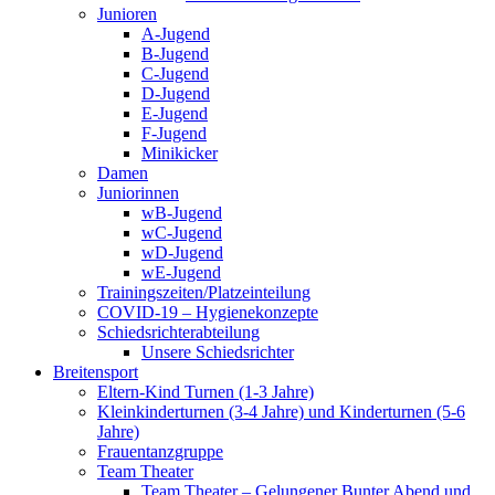
Junioren
A-Jugend
B-Jugend
C-Jugend
D-Jugend
E-Jugend
F-Jugend
Minikicker
Damen
Juniorinnen
wB-Jugend
wC-Jugend
wD-Jugend
wE-Jugend
Trainingszeiten/Platzeinteilung
COVID-19 – Hygienekonzepte
Schiedsrichterabteilung
Unsere Schiedsrichter
Breitensport
Eltern-Kind Turnen (1-3 Jahre)
Kleinkinderturnen (3-4 Jahre) und Kinderturnen (5-6
Jahre)
Frauentanzgruppe
Team Theater
Team Theater – Gelungener Bunter Abend und