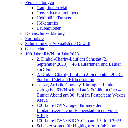
Veranstaltungen
Gang in den Mai
Generalversammlungen
Heidmühle/Drewer
Höketurnier
Laubaktionen
Datenschutzerklärung
Formulare
Schutzkonzept Sexualisierte Gewalt
Geschichte
100 Jahre RWN im Jahr 2023
2. Dinkel-Charity-Lauf am Samstag (2.
September 2023) – 46 Läuferinnen und Läufer
am Start
2. Dinkel-Charity-Lauf am 2. September 2023 –
Start und Ziel am Eichenstadion
Tänze, Artistik, Comedy, Ehrungen: Funke
springt bei RWN schnell aufs Publikum über –
Bunter Abend am 30. Juni im Festzelt am Wexter
Kreuz
100 Jahre RWN: Jugendturniere der
Jubiläumsvereine im Eichenstadion ein voller
Erfolg
100 Jahre RWN: KIGA-Cup am 17. Juni 2023
Schalker sorgen für Highlight zum Jubiläum