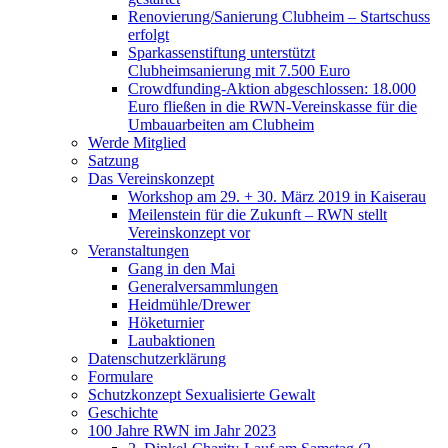
Renovierung/Sanierung Clubheim – Startschuss
erfolgt
Sparkassenstiftung unterstützt
Clubheimsanierung mit 7.500 Euro
Crowdfunding-Aktion abgeschlossen: 18.000
Euro fließen in die RWN-Vereinskasse für die
Umbauarbeiten am Clubheim
Werde Mitglied
Satzung
Das Vereinskonzept
Workshop am 29. + 30. März 2019 in Kaiserau
Meilenstein für die Zukunft – RWN stellt
Vereinskonzept vor
Veranstaltungen
Gang in den Mai
Generalversammlungen
Heidmühle/Drewer
Höketurnier
Laubaktionen
Datenschutzerklärung
Formulare
Schutzkonzept Sexualisierte Gewalt
Geschichte
100 Jahre RWN im Jahr 2023