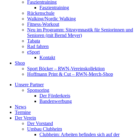
Faszientraining
Faszientraining
Rückenschule
Walking/Nordic Walking
Fitness-Workout
Neu im Programm: Sitzgymnastik für Seniorinnen und
Senioren (mit Bernd Meyer)
Tabata
Rad fahren
eSport
Kontakt
Shop
Sport Böcker – RWN-Vereinskollektion
Hoffmann Print & Cut – RWN-Merch-Shop
Unsere Partner
Sponsoring
Der Förderkreis
Bandenwerbung
News
Termine
Der Verein
Der Vorstand
Umbau Clubheim
Clubheim: Arbeiten befinden sich auf der