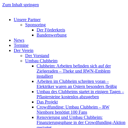
Zum Inhalt springen
Unsere Partner
Sponsoring
Der Förderkreis
Bandenwerbung
News
Termine
Der Verein
Der Vorstand
Umbau Clubheim
Clubheim: Arbeiten befinden sich auf der
Zielgeraden – Theke und RWN-Emblem
installiert
Arbeiten im Clubheim schreiten voran –
Elektriker waren an Ostern besonders fleißig
Umbau des Clubheims startet in einigen Tagen –
Pflastersteine kostenlos abzugeben
Das Projekt
Crowdfunding: Umbau Clubheim – RW
Nienborg benötigt 100 Fans
Renovierung und Umbau Clubheim:
Finanzierungsphase in der Crowdfunding-Aktion
gestartet