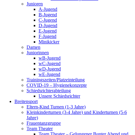
Junioren
A-Jugend
B-Jugend
C-Jugend
D-Jugend
E-Jugend
F-Jugend
Minikicker
Damen
Juniorinnen
wB-Jugend
wC-Jugend
wD-Jugend
wE-Jugend
Trainingszeiten/Platzeinteilung
COVID-19 – Hygienekonzepte
Schiedsrichterabteilung
Unsere Schiedsrichter
Breitensport
Eltern-Kind Turnen (1-3 Jahre)
Kleinkinderturnen (3-4 Jahre) und Kinderturnen (5-6
Jahre)
Frauentanzgruppe
Team Theater
Team Theater – Gelungener Bunter Abend und