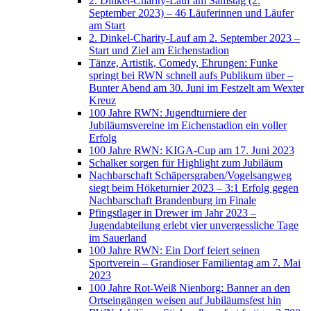
2. Dinkel-Charity-Lauf am Samstag (2.
September 2023) – 46 Läuferinnen und Läufer
am Start
2. Dinkel-Charity-Lauf am 2. September 2023 –
Start und Ziel am Eichenstadion
Tänze, Artistik, Comedy, Ehrungen: Funke
springt bei RWN schnell aufs Publikum über –
Bunter Abend am 30. Juni im Festzelt am Wexter
Kreuz
100 Jahre RWN: Jugendturniere der
Jubiläumsvereine im Eichenstadion ein voller
Erfolg
100 Jahre RWN: KIGA-Cup am 17. Juni 2023
Schalker sorgen für Highlight zum Jubiläum
Nachbarschaft Schäpersgraben/Vogelsangweg
siegt beim Höketurnier 2023 – 3:1 Erfolg gegen
Nachbarschaft Brandenburg im Finale
Pfingstlager in Drewer im Jahr 2023 –
Jugendabteilung erlebt vier unvergessliche Tage
im Sauerland
100 Jahre RWN: Ein Dorf feiert seinen
Sportverein – Grandioser Familientag am 7. Mai
2023
100 Jahre Rot-Weiß Nienborg: Banner an den
Ortseingängen weisen auf Jubiläumsfest hin