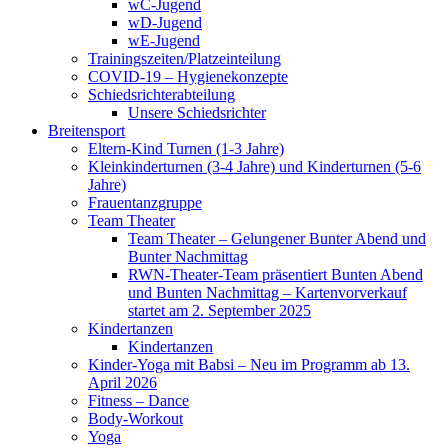
wC-Jugend
wD-Jugend
wE-Jugend
Trainingszeiten/Platzeinteilung
COVID-19 – Hygienekonzepte
Schiedsrichterabteilung
Unsere Schiedsrichter
Breitensport
Eltern-Kind Turnen (1-3 Jahre)
Kleinkinderturnen (3-4 Jahre) und Kinderturnen (5-6
Jahre)
Frauentanzgruppe
Team Theater
Team Theater – Gelungener Bunter Abend und
Bunter Nachmittag
RWN-Theater-Team präsentiert Bunten Abend
und Bunten Nachmittag – Kartenvorverkauf
startet am 2. September 2025
Kindertanzen
Kindertanzen
Kinder-Yoga mit Babsi – Neu im Programm ab 13.
April 2026
Fitness – Dance
Body-Workout
Yoga