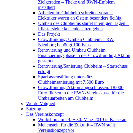
Zielgeraden – Theke und RWN-Emblem
installiert
Arbeiten im Clubheim schreiten voran –
Elektriker waren an Ostern besonders fleißig
Umbau des Clubheims startet in einigen Tagen –
Pflastersteine kostenlos abzugeben
Das Projekt
Crowdfunding: Umbau Clubheim – RW
Nienborg benötigt 100 Fans
Renovierung und Umbau Clubheim:
Finanzierungsphase in der Crowdfunding-Aktion
gestartet
Renovierung/Sanierung Clubheim – Startschuss
erfolgt
Sparkassenstiftung unterstützt
Clubheimsanierung mit 7.500 Euro
Crowdfunding-Aktion abgeschlossen: 18.000
Euro fließen in die RWN-Vereinskasse für die
Umbauarbeiten am Clubheim
Werde Mitglied
Satzung
Das Vereinskonzept
Workshop am 29. + 30. März 2019 in Kaiserau
Meilenstein für die Zukunft – RWN stellt
Vereinskonzept vor