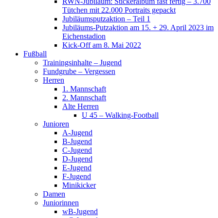
RWN-Jubiläum: Stickeralbum fast fertig – 3.700
Tütchen mit 22.000 Portraits gepackt
Jubiläumsputzaktion – Teil 1
Jubiläums-Putzaktion am 15. + 29. April 2023 im
Eichenstadion
Kick-Off am 8. Mai 2022
Fußball
Trainingsinhalte – Jugend
Fundgrube – Vergessen
Herren
1. Mannschaft
2. Mannschaft
Alte Herren
U 45 – Walking-Football
Junioren
A-Jugend
B-Jugend
C-Jugend
D-Jugend
E-Jugend
F-Jugend
Minikicker
Damen
Juniorinnen
wB-Jugend