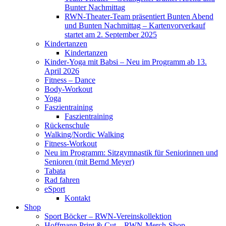
Bunter Nachmittag
RWN-Theater-Team präsentiert Bunten Abend
und Bunten Nachmittag – Kartenvorverkauf
startet am 2. September 2025
Kindertanzen
Kindertanzen
Kinder-Yoga mit Babsi – Neu im Programm ab 13.
April 2026
Fitness – Dance
Body-Workout
Yoga
Faszientraining
Faszientraining
Rückenschule
Walking/Nordic Walking
Fitness-Workout
Neu im Programm: Sitzgymnastik für Seniorinnen und
Senioren (mit Bernd Meyer)
Tabata
Rad fahren
eSport
Kontakt
Shop
Sport Böcker – RWN-Vereinskollektion
Hoffmann Print & Cut – RWN-Merch-Shop