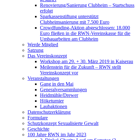
Renovierung/Sanierung Clubheim – Startschuss
erfolgt
Sparkassenstiftung unterstützt
Clubheimsanierung mit 7.500 Euro
Crowdfunding-Aktion abgeschlossen: 18.000
Euro fließen in die RWN-Vereinskasse für die
Umbauarbeiten am Clubheim
Werde Mitglied
Satzung
Das Vereinskonzept
Workshop am 29. + 30. März 2019 in Kaiserau
Meilenstein für die Zukunft – RWN stellt
Vereinskonzept vor
Veranstaltungen
Gang in den Mai
Generalversammlungen
Heidmühle/Drewer
Höketurnier
Laubaktionen
Datenschutzerklärung
Formulare
Schutzkonzept Sexualisierte Gewalt
Geschichte
100 Jahre RWN im Jahr 2023