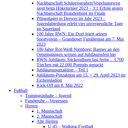
Nachbarschaft Schäpersgraben/Vogelsangweg
siegt beim Höketurnier 2023 – 3:1 Erfolg gegen
Nachbarschaft Brandenburg im Finale
Pfingstlager in Drewer im Jahr 2023 –
Jugendabteilung erlebt vier unvergessliche Tage
im Sauerland
100 Jahre RWN: Ein Dorf feiert seinen
Sportverein – Grandioser Familientag am 7. Mai
2023
100 Jahre Rot-Weiß Nienborg: Banner an den
Ortseingängen weisen auf Jubiläumsfest hin
RWN-Jubiläum: Stickeralbum fast fertig – 3.700
Tütchen mit 22.000 Portraits gepackt
Jubiläumsputzaktion – Teil 1
Jubiläums-Putzaktion am 15. + 29. April 2023 im
Eichenstadion
Kick-Off am 8. Mai 2022
Fußball
Trainingsinhalte – Jugend
Fundgrube – Vergessen
Herren
1. Mannschaft
2. Mannschaft
Alte Herren
U 45 – Walking-Football