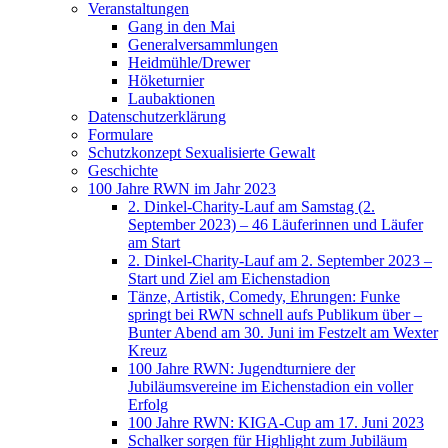
Veranstaltungen
Gang in den Mai
Generalversammlungen
Heidmühle/Drewer
Höketurnier
Laubaktionen
Datenschutzerklärung
Formulare
Schutzkonzept Sexualisierte Gewalt
Geschichte
100 Jahre RWN im Jahr 2023
2. Dinkel-Charity-Lauf am Samstag (2.
September 2023) – 46 Läuferinnen und Läufer
am Start
2. Dinkel-Charity-Lauf am 2. September 2023 –
Start und Ziel am Eichenstadion
Tänze, Artistik, Comedy, Ehrungen: Funke
springt bei RWN schnell aufs Publikum über –
Bunter Abend am 30. Juni im Festzelt am Wexter
Kreuz
100 Jahre RWN: Jugendturniere der
Jubiläumsvereine im Eichenstadion ein voller
Erfolg
100 Jahre RWN: KIGA-Cup am 17. Juni 2023
Schalker sorgen für Highlight zum Jubiläum