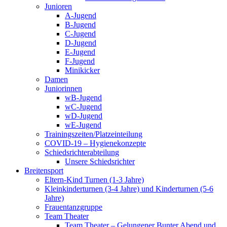
Junioren
A-Jugend
B-Jugend
C-Jugend
D-Jugend
E-Jugend
F-Jugend
Minikicker
Damen
Juniorinnen
wB-Jugend
wC-Jugend
wD-Jugend
wE-Jugend
Trainingszeiten/Platzeinteilung
COVID-19 – Hygienekonzepte
Schiedsrichterabteilung
Unsere Schiedsrichter
Breitensport
Eltern-Kind Turnen (1-3 Jahre)
Kleinkinderturnen (3-4 Jahre) und Kinderturnen (5-6
Jahre)
Frauentanzgruppe
Team Theater
Team Theater – Gelungener Bunter Abend und