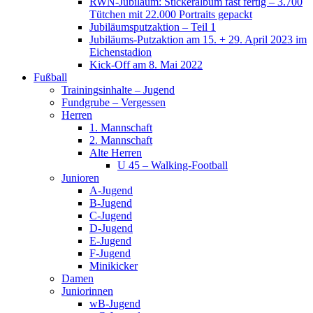
RWN-Jubiläum: Stickeralbum fast fertig – 3.700
Tütchen mit 22.000 Portraits gepackt
Jubiläumsputzaktion – Teil 1
Jubiläums-Putzaktion am 15. + 29. April 2023 im
Eichenstadion
Kick-Off am 8. Mai 2022
Fußball
Trainingsinhalte – Jugend
Fundgrube – Vergessen
Herren
1. Mannschaft
2. Mannschaft
Alte Herren
U 45 – Walking-Football
Junioren
A-Jugend
B-Jugend
C-Jugend
D-Jugend
E-Jugend
F-Jugend
Minikicker
Damen
Juniorinnen
wB-Jugend