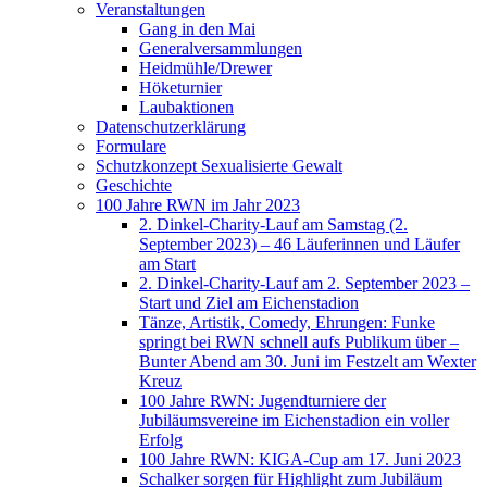
Veranstaltungen
Gang in den Mai
Generalversammlungen
Heidmühle/Drewer
Höketurnier
Laubaktionen
Datenschutzerklärung
Formulare
Schutzkonzept Sexualisierte Gewalt
Geschichte
100 Jahre RWN im Jahr 2023
2. Dinkel-Charity-Lauf am Samstag (2.
September 2023) – 46 Läuferinnen und Läufer
am Start
2. Dinkel-Charity-Lauf am 2. September 2023 –
Start und Ziel am Eichenstadion
Tänze, Artistik, Comedy, Ehrungen: Funke
springt bei RWN schnell aufs Publikum über –
Bunter Abend am 30. Juni im Festzelt am Wexter
Kreuz
100 Jahre RWN: Jugendturniere der
Jubiläumsvereine im Eichenstadion ein voller
Erfolg
100 Jahre RWN: KIGA-Cup am 17. Juni 2023
Schalker sorgen für Highlight zum Jubiläum