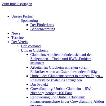
Zum Inhalt springen
Unsere Partner
Sponsoring
Der Förderkreis
Bandenwerbung
News
Termine
Der Verein
Der Vorstand
Umbau Clubheim
Clubheim: Arbeiten befinden sich auf der
Zielgeraden – Theke und RWN-Emblem
installiert
Arbeiten im Clubheim schreiten voran –
Elektriker waren an Ostern besonders fleißig
Umbau des Clubheims startet in einigen Tagen –
Pflastersteine kostenlos abzugeben
Das Projekt
Crowdfunding: Umbau Clubheim – RW
Nienborg benötigt 100 Fans
Renovierung und Umbau Clubheim:
Finanzierungsphase in der Crowdfunding-Aktion
gestartet