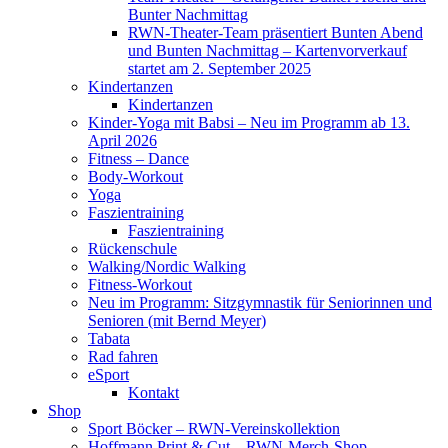
Bunter Nachmittag
RWN-Theater-Team präsentiert Bunten Abend
und Bunten Nachmittag – Kartenvorverkauf
startet am 2. September 2025
Kindertanzen
Kindertanzen
Kinder-Yoga mit Babsi – Neu im Programm ab 13.
April 2026
Fitness – Dance
Body-Workout
Yoga
Faszientraining
Faszientraining
Rückenschule
Walking/Nordic Walking
Fitness-Workout
Neu im Programm: Sitzgymnastik für Seniorinnen und
Senioren (mit Bernd Meyer)
Tabata
Rad fahren
eSport
Kontakt
Shop
Sport Böcker – RWN-Vereinskollektion
Hoffmann Print & Cut – RWN-Merch-Shop