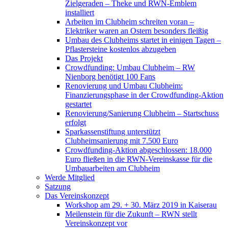
Zielgeraden – Theke und RWN-Emblem
installiert
Arbeiten im Clubheim schreiten voran –
Elektriker waren an Ostern besonders fleißig
Umbau des Clubheims startet in einigen Tagen –
Pflastersteine kostenlos abzugeben
Das Projekt
Crowdfunding: Umbau Clubheim – RW
Nienborg benötigt 100 Fans
Renovierung und Umbau Clubheim:
Finanzierungsphase in der Crowdfunding-Aktion
gestartet
Renovierung/Sanierung Clubheim – Startschuss
erfolgt
Sparkassenstiftung unterstützt
Clubheimsanierung mit 7.500 Euro
Crowdfunding-Aktion abgeschlossen: 18.000
Euro fließen in die RWN-Vereinskasse für die
Umbauarbeiten am Clubheim
Werde Mitglied
Satzung
Das Vereinskonzept
Workshop am 29. + 30. März 2019 in Kaiserau
Meilenstein für die Zukunft – RWN stellt
Vereinskonzept vor