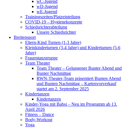
wC-Jugend
wD-Jugend
wE-Jugend
Trainingszeiten/Platzeinteilung
COVID-19 – Hygienekonzepte
Schiedsrichterabteilung
Unsere Schiedsrichter
Breitensport
Eltern-Kind Turnen (1-3 Jahre)
Kleinkinderturnen (3-4 Jahre) und Kinderturnen (5-6
Jahre)
Frauentanzgruppe
Team Theater
Team Theater – Gelungener Bunter Abend und
Bunter Nachmittag
RWN-Theater-Team präsentiert Bunten Abend
und Bunten Nachmittag – Kartenvorverkauf
startet am 2. September 2025
Kindertanzen
Kindertanzen
Kinder-Yoga mit Babsi – Neu im Programm ab 13.
April 2026
Fitness – Dance
Body-Workout
Yoga