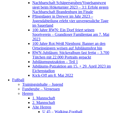
Nachbarschaft Schäpersgraben/Vogelsangweg
siegt beim Höketurnier 2023 – 3:1 Erfolg gegen
Nachbarschaft Brandenburg im Finale
Pfingstlager in Drewer im Jahr 2023 –
Jugendabteilung erlebt vier unvergessliche Tage
im Sauerland
100 Jahre RWN: Ein Dorf feiert seinen
Sportverein – Grandioser Familientag am 7. Mai
2023
100 Jahre Rot-Weiß Nienborg: Banner an den
Ortseingängen weisen auf Jubiläumsfest hin
RWN-Jubiläum: Stickeralbum fast fertig – 3.700
Tütchen mit 22.000 Portraits gepackt
Jubiläumsputzaktion – Teil 1
Jubiläums-Putzaktion am 15. + 29. April 2023 im
Eichenstadion
Kick-Off am 8. Mai 2022
Fußball
Trainingsinhalte – Jugend
Fundgrube – Vergessen
Herren
1. Mannschaft
2. Mannschaft
Alte Herren
U 45 – Walking-Football