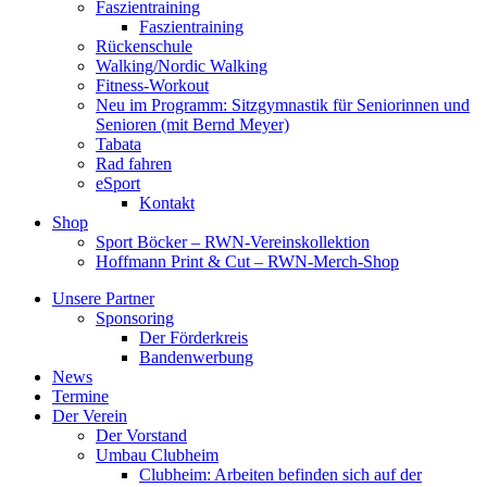
Faszientraining
Faszientraining
Rückenschule
Walking/Nordic Walking
Fitness-Workout
Neu im Programm: Sitzgymnastik für Seniorinnen und
Senioren (mit Bernd Meyer)
Tabata
Rad fahren
eSport
Kontakt
Shop
Sport Böcker – RWN-Vereinskollektion
Hoffmann Print & Cut – RWN-Merch-Shop
Unsere Partner
Sponsoring
Der Förderkreis
Bandenwerbung
News
Termine
Der Verein
Der Vorstand
Umbau Clubheim
Clubheim: Arbeiten befinden sich auf der