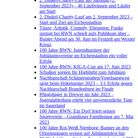
2. Dinkel-Charity-Lauf am Samstag (2.
September 2023) – 46 Läuferinnen und Läufer
am Start
2. Dinkel-Charity-Lauf am 2. September 2023 –
Start und Ziel am Eichenstadion
Tänze, Artistik, Comedy, Ehrungen: Funke
springt bei RWN schnell aufs Publikum über –
Bunter Abend am 30. Juni im Festzelt am Wexter
Kreuz
100 Jahre RWN: Jugendturniere der
Jubiläumsvereine im Eichenstadion ein voller
Erfolg
100 Jahre RWN: KIGA-Cup am 17. Juni 2023
Schalker sorgen für Highlight zum Jubiläum
Nachbarschaft Schäpersgraben/Vogelsangweg
siegt beim Höketurnier 2023 – 3:1 Erfolg gegen
Nachbarschaft Brandenburg im Finale
Pfingstlager in Drewer im Jahr 2023 –
Jugendabteilung erlebt vier unvergessliche Tage
im Sauerland
100 Jahre RWN: Ein Dorf feiert seinen
Sportverein – Grandioser Familientag am 7. Mai
2023
100 Jahre Rot-Weiß Nienborg: Banner an den
Ortseingängen weisen auf Jubiläumsfest hin