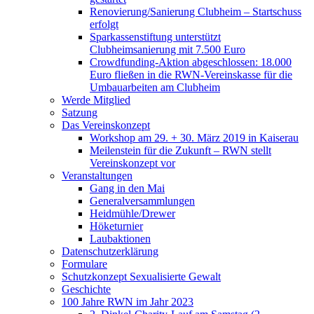
Renovierung/Sanierung Clubheim – Startschuss
erfolgt
Sparkassenstiftung unterstützt
Clubheimsanierung mit 7.500 Euro
Crowdfunding-Aktion abgeschlossen: 18.000
Euro fließen in die RWN-Vereinskasse für die
Umbauarbeiten am Clubheim
Werde Mitglied
Satzung
Das Vereinskonzept
Workshop am 29. + 30. März 2019 in Kaiserau
Meilenstein für die Zukunft – RWN stellt
Vereinskonzept vor
Veranstaltungen
Gang in den Mai
Generalversammlungen
Heidmühle/Drewer
Höketurnier
Laubaktionen
Datenschutzerklärung
Formulare
Schutzkonzept Sexualisierte Gewalt
Geschichte
100 Jahre RWN im Jahr 2023