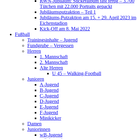
RWN-Jubiläum: Stickeralbum fast fertig – 3.700
Tütchen mit 22.000 Portraits gepackt
Jubiläumsputzaktion – Teil 1
Jubiläums-Putzaktion am 15. + 29. April 2023 im
Eichenstadion
Kick-Off am 8. Mai 2022
Fußball
Trainingsinhalte – Jugend
Fundgrube – Vergessen
Herren
1. Mannschaft
2. Mannschaft
Alte Herren
U 45 – Walking-Football
Junioren
A-Jugend
B-Jugend
C-Jugend
D-Jugend
E-Jugend
F-Jugend
Minikicker
Damen
Juniorinnen
wB-Jugend