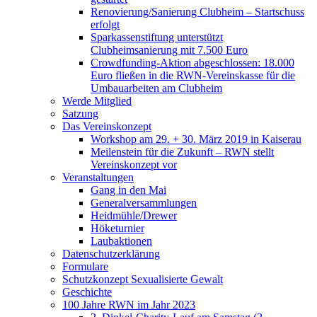
Renovierung/Sanierung Clubheim – Startschuss
erfolgt
Sparkassenstiftung unterstützt
Clubheimsanierung mit 7.500 Euro
Crowdfunding-Aktion abgeschlossen: 18.000
Euro fließen in die RWN-Vereinskasse für die
Umbauarbeiten am Clubheim
Werde Mitglied
Satzung
Das Vereinskonzept
Workshop am 29. + 30. März 2019 in Kaiserau
Meilenstein für die Zukunft – RWN stellt
Vereinskonzept vor
Veranstaltungen
Gang in den Mai
Generalversammlungen
Heidmühle/Drewer
Höketurnier
Laubaktionen
Datenschutzerklärung
Formulare
Schutzkonzept Sexualisierte Gewalt
Geschichte
100 Jahre RWN im Jahr 2023