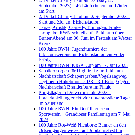
2. Dinkel-Charity-Lauf am Samstag (2.
September 2023) – 46 Läuferinnen und Läufer
am Start
2. Dinkel-Charity-Lauf am 2. September 2023 –
Start und Ziel am Eichenstadion
Tänze, Artistik, Comedy, Ehrungen: Funke
springt bei RWN schnell aufs Publikum über –
Bunter Abend am 30. Juni im Festzelt am Wexter
Kreuz
100 Jahre RWN: Jugendturniere der
Jubiläumsvereine im Eichenstadion ein voller
Erfolg
100 Jahre RWN: KIGA-Cup am 17. Juni 2023
Schalker sorgen für Highlight zum Jubiläum
Nachbarschaft Schäpersgraben/Vogelsangweg
siegt beim Höketurnier 2023 – 3:1 Erfolg gegen
Nachbarschaft Brandenburg im Finale
Pfingstlager in Drewer im Jahr 2023 –
Jugendabteilung erlebt vier unvergessliche Tage
im Sauerland
100 Jahre RWN: Ein Dorf feiert seinen
Sportverein – Grandioser Familientag am 7. Mai
2023
100 Jahre Rot-Weiß Nienborg: Banner an den
Ortseingängen weisen auf Jubiläumsfest hin