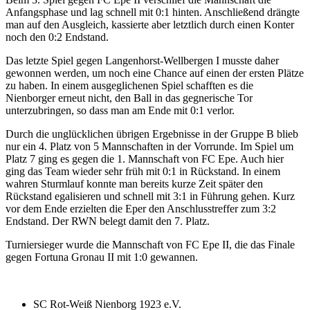
Anfangsphase und lag schnell mit 0:1 hinten. Anschließend drängte
man auf den Ausgleich, kassierte aber letztlich durch einen Konter
noch den 0:2 Endstand.
Das letzte Spiel gegen Langenhorst-Wellbergen I musste daher
gewonnen werden, um noch eine Chance auf einen der ersten Plätze
zu haben. In einem ausgeglichenen Spiel schafften es die
Nienborger erneut nicht, den Ball in das gegnerische Tor
unterzubringen, so dass man am Ende mit 0:1 verlor.
Durch die unglücklichen übrigen Ergebnisse in der Gruppe B blieb
nur ein 4. Platz von 5 Mannschaften in der Vorrunde. Im Spiel um
Platz 7 ging es gegen die 1. Mannschaft von FC Epe. Auch hier
ging das Team wieder sehr früh mit 0:1 in Rückstand. In einem
wahren Sturmlauf konnte man bereits kurze Zeit später den
Rückstand egalisieren und schnell mit 3:1 in Führung gehen. Kurz
vor dem Ende erzielten die Eper den Anschlusstreffer zum 3:2
Endstand. Der RWN belegt damit den 7. Platz.
Turniersieger wurde die Mannschaft von FC Epe II, die das Finale
gegen Fortuna Gronau II mit 1:0 gewannen.
SC Rot-Weiß Nienborg 1923 e.V.