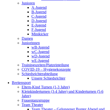
Junioren
A-Jugend
B-Jugend
C-Jugend
D-Jugend
E-Jugend
F-Jugend
Minikicker
Damen
Juniorinnen
wB-Jugend
wC-Jugend
wD-Jugend
wE-Jugend
Trainingszeiten/Platzeinteilung
COVID-19 – Hygienekonzepte
Schiedsrichterabteilung
Unsere Schiedsrichter
Breitensport
Eltern-Kind Turnen (1-3 Jahre)
Kleinkinderturnen (3-4 Jahre) und Kinderturnen (5-6
Jahre)
Frauentanzgruppe
Team Theater
Team Theater – Gelungener Bunter Abend und