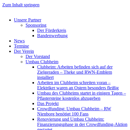
Zum Inhalt springen
Unsere Partner
Sponsoring
Der Förderkreis
Bandenwerbung
News
Termine
Der Verein
Der Vorstand
Umbau Clubheim
Clubheim: Arbeiten befinden sich auf der
Zielgeraden – Theke und RWN-Emblem
installiert
Arbeiten im Clubheim schreiten voran –
Elektriker waren an Ostern besonders fleißig
Umbau des Clubheims startet in einigen Tagen –
Pflastersteine kostenlos abzugeben
Das Projekt
Crowdfunding: Umbau Clubheim – RW
Nienborg benötigt 100 Fans
Renovierung und Umbau Clubheim:
Finanzierungsphase in der Crowdfunding-Aktion
gestartet