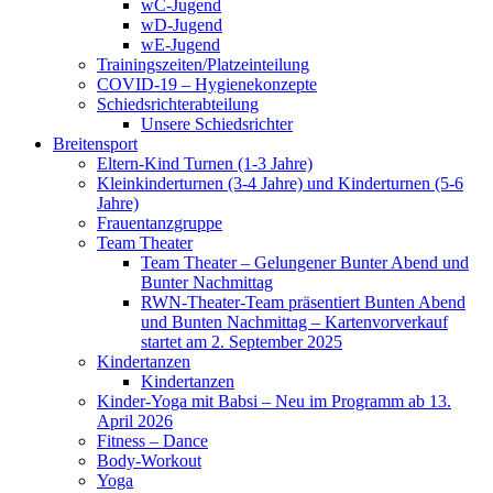
wC-Jugend
wD-Jugend
wE-Jugend
Trainingszeiten/Platzeinteilung
COVID-19 – Hygienekonzepte
Schiedsrichterabteilung
Unsere Schiedsrichter
Breitensport
Eltern-Kind Turnen (1-3 Jahre)
Kleinkinderturnen (3-4 Jahre) und Kinderturnen (5-6
Jahre)
Frauentanzgruppe
Team Theater
Team Theater – Gelungener Bunter Abend und
Bunter Nachmittag
RWN-Theater-Team präsentiert Bunten Abend
und Bunten Nachmittag – Kartenvorverkauf
startet am 2. September 2025
Kindertanzen
Kindertanzen
Kinder-Yoga mit Babsi – Neu im Programm ab 13.
April 2026
Fitness – Dance
Body-Workout
Yoga