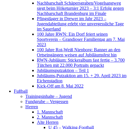
Nachbarschaft Schäpersgraben/Vogelsangweg
siegt beim Höketurnier 2023 – 3:1 Erfolg gegen
Nachbarschaft Brandenburg im Finale
Pfingstlager in Drewer im Jahr 2023 –
Jugendabteilung erlebt vier unvergessliche Tage
im Sauerland
100 Jahre RWN: Ein Dorf feiert seinen
Sportverein – Grandioser Familientag am 7. Mai
2023
100 Jahre Rot-Weiß Nienborg: Banner an den
Ortseingängen weisen auf Jubiläumsfest hin
RWN-Jubiläum: Stickeralbum fast fertig – 3.700
Tütchen mit 22.000 Portraits gepackt
Jubiläumsputzaktion – Teil 1
Jubiläums-Putzaktion am 15. + 29. April 2023 im
Eichenstadion
Kick-Off am 8. Mai 2022
Fußball
Trainingsinhalte – Jugend
Fundgrube – Vergessen
Herren
1. Mannschaft
2. Mannschaft
Alte Herren
U 45 – Walking-Football