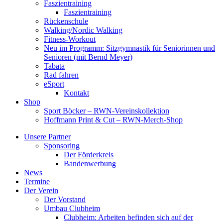
Faszientraining
Faszientraining
Rückenschule
Walking/Nordic Walking
Fitness-Workout
Neu im Programm: Sitzgymnastik für Seniorinnen und
Senioren (mit Bernd Meyer)
Tabata
Rad fahren
eSport
Kontakt
Shop
Sport Böcker – RWN-Vereinskollektion
Hoffmann Print & Cut – RWN-Merch-Shop
Unsere Partner
Sponsoring
Der Förderkreis
Bandenwerbung
News
Termine
Der Verein
Der Vorstand
Umbau Clubheim
Clubheim: Arbeiten befinden sich auf der