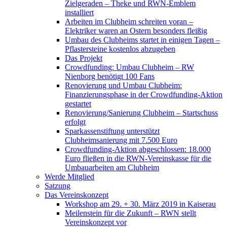
Zielgeraden – Theke und RWN-Emblem
installiert
Arbeiten im Clubheim schreiten voran –
Elektriker waren an Ostern besonders fleißig
Umbau des Clubheims startet in einigen Tagen –
Pflastersteine kostenlos abzugeben
Das Projekt
Crowdfunding: Umbau Clubheim – RW
Nienborg benötigt 100 Fans
Renovierung und Umbau Clubheim:
Finanzierungsphase in der Crowdfunding-Aktion
gestartet
Renovierung/Sanierung Clubheim – Startschuss
erfolgt
Sparkassenstiftung unterstützt
Clubheimsanierung mit 7.500 Euro
Crowdfunding-Aktion abgeschlossen: 18.000
Euro fließen in die RWN-Vereinskasse für die
Umbauarbeiten am Clubheim
Werde Mitglied
Satzung
Das Vereinskonzept
Workshop am 29. + 30. März 2019 in Kaiserau
Meilenstein für die Zukunft – RWN stellt
Vereinskonzept vor