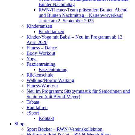
Bunter Nachmittag
RWN-Theater-Team präsentiert Bunten Abend
und Bunten Nachmittag – Kartenvorverkauf
startet am 2. September 2025
Kindertanzen
Kindertanzen
Kinder-Yoga mit Babsi – Neu im Programm ab 13.
April 2026
Fitness – Dance
Body-Workout
Yoga
Faszientraining
Faszientraining
Rückenschule
Walking/Nordic Walking
Fitness-Workout
Neu im Programm: Sitzgymnastik für Seniorinnen und
Senioren (mit Bernd Meyer)
Tabata
Rad fahren
eSport
Kontakt
Shop
Sport Böcker – RWN-Vereinskollektion
Hoffmann Print & Cut – RWN-Merch-Shop