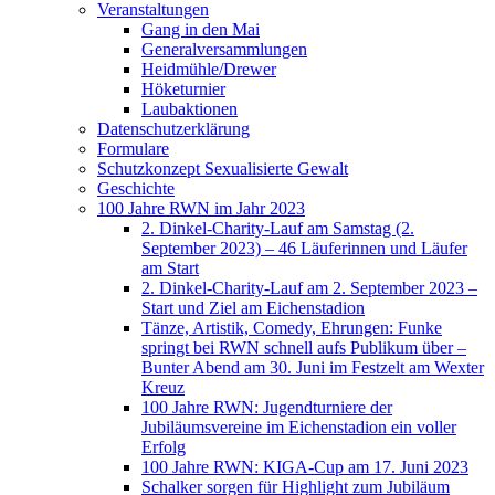
Veranstaltungen
Gang in den Mai
Generalversammlungen
Heidmühle/Drewer
Höketurnier
Laubaktionen
Datenschutzerklärung
Formulare
Schutzkonzept Sexualisierte Gewalt
Geschichte
100 Jahre RWN im Jahr 2023
2. Dinkel-Charity-Lauf am Samstag (2.
September 2023) – 46 Läuferinnen und Läufer
am Start
2. Dinkel-Charity-Lauf am 2. September 2023 –
Start und Ziel am Eichenstadion
Tänze, Artistik, Comedy, Ehrungen: Funke
springt bei RWN schnell aufs Publikum über –
Bunter Abend am 30. Juni im Festzelt am Wexter
Kreuz
100 Jahre RWN: Jugendturniere der
Jubiläumsvereine im Eichenstadion ein voller
Erfolg
100 Jahre RWN: KIGA-Cup am 17. Juni 2023
Schalker sorgen für Highlight zum Jubiläum