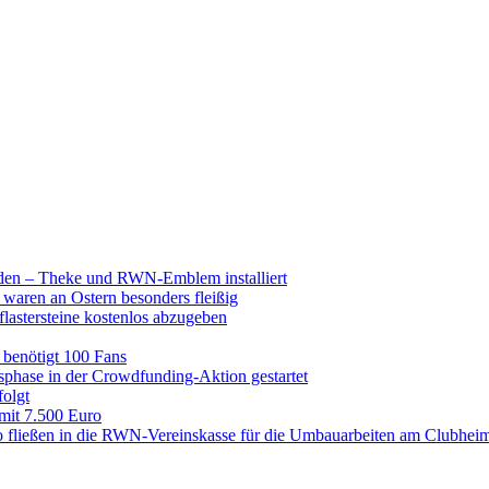
raden – Theke und RWN-Emblem installiert
 waren an Ostern besonders fleißig
lastersteine kostenlos abzugeben
enötigt 100 Fans
hase in der Crowdfunding-Aktion gestartet
folgt
 mit 7.500 Euro
 fließen in die RWN-Vereinskasse für die Umbauarbeiten am Clubhei