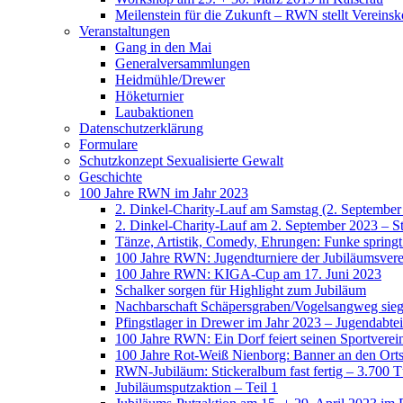
Meilenstein für die Zukunft – RWN stellt Vereinsk
Veranstaltungen
Gang in den Mai
Generalversammlungen
Heidmühle/Drewer
Höketurnier
Laubaktionen
Datenschutzerklärung
Formulare
Schutzkonzept Sexualisierte Gewalt
Geschichte
100 Jahre RWN im Jahr 2023
2. Dinkel-Charity-Lauf am Samstag (2. September
2. Dinkel-Charity-Lauf am 2. September 2023 – St
Tänze, Artistik, Comedy, Ehrungen: Funke spring
100 Jahre RWN: Jugendturniere der Jubiläumsverei
100 Jahre RWN: KIGA-Cup am 17. Juni 2023
Schalker sorgen für Highlight zum Jubiläum
Nachbarschaft Schäpersgraben/Vogelsangweg siegt
Pfingstlager in Drewer im Jahr 2023 – Jugendabtei
100 Jahre RWN: Ein Dorf feiert seinen Sportverei
100 Jahre Rot-Weiß Nienborg: Banner an den Orts
RWN-Jubiläum: Stickeralbum fast fertig – 3.700 Tü
Jubiläumsputzaktion – Teil 1