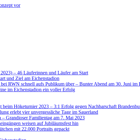
onzept vor
 2023) – 46 Läuferinnen und Läufer am Start
art und Ziel am Eichenstadion
t bei RWN schnell aufs Publikum über – Bunter Abend am 30. Juni im 
ne im Eichenstadion ein voller Erfolg
 beim Höketurnier 2023 – 3:1 Erfolg gegen Nachbarschaft Brandenbu
lung erlebt vier unvergessliche Tage im Sauerland
n – Grandioser Familientag am 7. Mai 2023
eingängen weisen auf Jubiläumsfest hin
tchen mit 22.000 Portraits gepackt