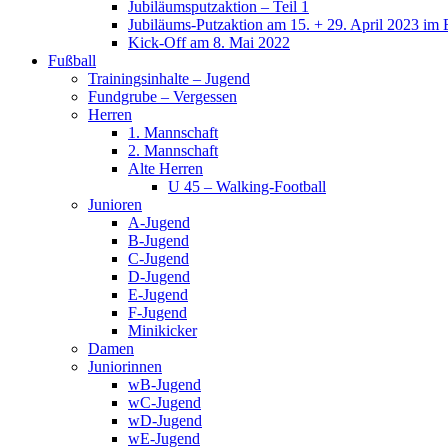
Jubiläumsputzaktion – Teil 1
Jubiläums-Putzaktion am 15. + 29. April 2023 im 
Kick-Off am 8. Mai 2022
Fußball
Trainingsinhalte – Jugend
Fundgrube – Vergessen
Herren
1. Mannschaft
2. Mannschaft
Alte Herren
U 45 – Walking-Football
Junioren
A-Jugend
B-Jugend
C-Jugend
D-Jugend
E-Jugend
F-Jugend
Minikicker
Damen
Juniorinnen
wB-Jugend
wC-Jugend
wD-Jugend
wE-Jugend