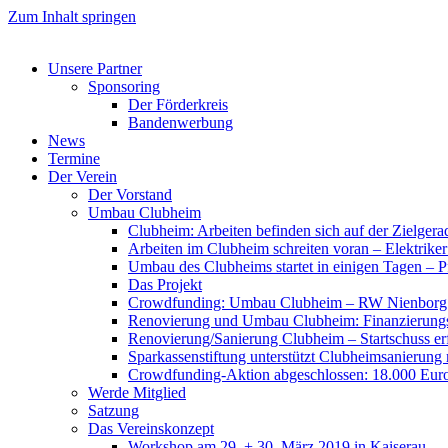
Zum Inhalt springen
Unsere Partner
Sponsoring
Der Förderkreis
Bandenwerbung
News
Termine
Der Verein
Der Vorstand
Umbau Clubheim
Clubheim: Arbeiten befinden sich auf der Zielge
Arbeiten im Clubheim schreiten voran – Elektriker
Umbau des Clubheims startet in einigen Tagen – Pf
Das Projekt
Crowdfunding: Umbau Clubheim – RW Nienborg b
Renovierung und Umbau Clubheim: Finanzierungsp
Renovierung/Sanierung Clubheim – Startschuss er
Sparkassenstiftung unterstützt Clubheimsanierung
Crowdfunding-Aktion abgeschlossen: 18.000 Euro
Werde Mitglied
Satzung
Das Vereinskonzept
Workshop am 29. + 30. März 2019 in Kaiserau