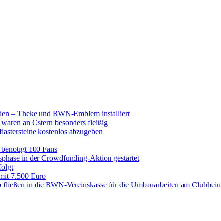
raden – Theke und RWN-Emblem installiert
 waren an Ostern besonders fleißig
lastersteine kostenlos abzugeben
enötigt 100 Fans
hase in der Crowdfunding-Aktion gestartet
folgt
 mit 7.500 Euro
 fließen in die RWN-Vereinskasse für die Umbauarbeiten am Clubhei