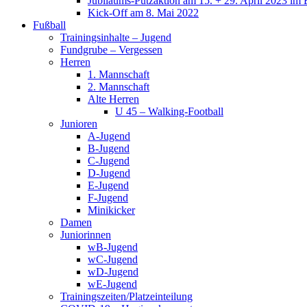
Jubiläums-Putzaktion am 15. + 29. April 2023 im 
Kick-Off am 8. Mai 2022
Fußball
Trainingsinhalte – Jugend
Fundgrube – Vergessen
Herren
1. Mannschaft
2. Mannschaft
Alte Herren
U 45 – Walking-Football
Junioren
A-Jugend
B-Jugend
C-Jugend
D-Jugend
E-Jugend
F-Jugend
Minikicker
Damen
Juniorinnen
wB-Jugend
wC-Jugend
wD-Jugend
wE-Jugend
Trainingszeiten/Platzeinteilung