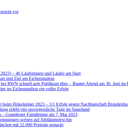
onzept vor
 2023) – 46 Läuferinnen und Läufer am Start
art und Ziel am Eichenstadion
t bei RWN schnell aufs Publikum über – Bunter Abend am 30. Juni im 
ne im Eichenstadion ein voller Erfolg
 beim Höketurnier 2023 – 3:1 Erfolg gegen Nachbarschaft Brandenbu
lung erlebt vier unvergessliche Tage im Sauerland
n – Grandioser Familientag am 7. Mai 2023
eingängen weisen auf Jubiläumsfest hin
tchen mit 22.000 Portraits gepackt