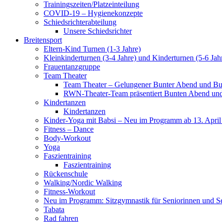
Trainingszeiten/Platzeinteilung
COVID-19 – Hygienekonzepte
Schiedsrichterabteilung
Unsere Schiedsrichter
Breitensport
Eltern-Kind Turnen (1-3 Jahre)
Kleinkinderturnen (3-4 Jahre) und Kinderturnen (5-6 Jah
Frauentanzgruppe
Team Theater
Team Theater – Gelungener Bunter Abend und Bu
RWN-Theater-Team präsentiert Bunten Abend und 
Kindertanzen
Kindertanzen
Kinder-Yoga mit Babsi – Neu im Programm ab 13. April
Fitness – Dance
Body-Workout
Yoga
Faszientraining
Faszientraining
Rückenschule
Walking/Nordic Walking
Fitness-Workout
Neu im Programm: Sitzgymnastik für Seniorinnen und S
Tabata
Rad fahren