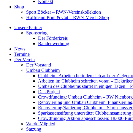
Kontakt
Shop
Sport Böcker – RWN-Vereinskollektion
Hoffmann Print & Cut – RWN-Merch-Shop
Unsere Partner
Sponsoring
Der Förderkreis
Bandenwerbung
News
Termine
Der Verein
Der Vorstand
Umbau Clubheim
Clubheim: Arbeiten befinden sich auf der Zielge
Arbeiten im Clubheim schreiten voran – Elektriker
Umbau des Clubheims startet in einigen Tagen – Pf
Das Projekt
Crowdfunding: Umbau Clubheim – RW Nienborg b
Renovierung und Umbau Clubheim: Finanzierungsp
Renovierung/Sanierung Clubheim – Startschuss er
Sparkassenstiftung unterstützt Clubheimsanierung
Crowdfunding-Aktion abgeschlossen: 18.000 Euro
Werde Mitglied
Satzung