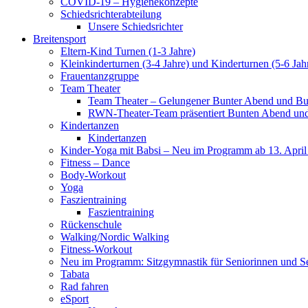
COVID-19 – Hygienekonzepte
Schiedsrichterabteilung
Unsere Schiedsrichter
Breitensport
Eltern-Kind Turnen (1-3 Jahre)
Kleinkinderturnen (3-4 Jahre) und Kinderturnen (5-6 Jah
Frauentanzgruppe
Team Theater
Team Theater – Gelungener Bunter Abend und Bu
RWN-Theater-Team präsentiert Bunten Abend und 
Kindertanzen
Kindertanzen
Kinder-Yoga mit Babsi – Neu im Programm ab 13. April
Fitness – Dance
Body-Workout
Yoga
Faszientraining
Faszientraining
Rückenschule
Walking/Nordic Walking
Fitness-Workout
Neu im Programm: Sitzgymnastik für Seniorinnen und S
Tabata
Rad fahren
eSport