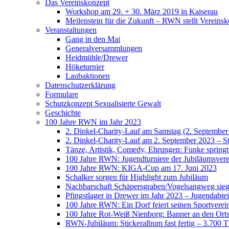
Das Vereinskonzept
Workshop am 29. + 30. März 2019 in Kaiserau
Meilenstein für die Zukunft – RWN stellt Vereinsk
Veranstaltungen
Gang in den Mai
Generalversammlungen
Heidmühle/Drewer
Höketurnier
Laubaktionen
Datenschutzerklärung
Formulare
Schutzkonzept Sexualisierte Gewalt
Geschichte
100 Jahre RWN im Jahr 2023
2. Dinkel-Charity-Lauf am Samstag (2. September
2. Dinkel-Charity-Lauf am 2. September 2023 – St
Tänze, Artistik, Comedy, Ehrungen: Funke spring
100 Jahre RWN: Jugendturniere der Jubiläumsverei
100 Jahre RWN: KIGA-Cup am 17. Juni 2023
Schalker sorgen für Highlight zum Jubiläum
Nachbarschaft Schäpersgraben/Vogelsangweg siegt
Pfingstlager in Drewer im Jahr 2023 – Jugendabtei
100 Jahre RWN: Ein Dorf feiert seinen Sportverei
100 Jahre Rot-Weiß Nienborg: Banner an den Orts
RWN-Jubiläum: Stickeralbum fast fertig – 3.700 Tü