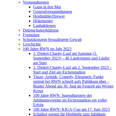
Veranstaltungen
Gang in den Mai
Generalversammlungen
Heidmühle/Drewer
Höketurnier
Laubaktionen
Datenschutzerklärung
Formulare
Schutzkonzept Sexualisierte Gewalt
Geschichte
100 Jahre RWN im Jahr 2023
2. Dinkel-Charity-Lauf am Samstag (2.
September 2023) – 46 Läuferinnen und Läufer
am Start
2. Dinkel-Charity-Lauf am 2. September 2023 –
Start und Ziel am Eichenstadion
Tänze, Artistik, Comedy, Ehrungen: Funke
springt bei RWN schnell aufs Publikum über –
Bunter Abend am 30. Juni im Festzelt am Wexter
Kreuz
100 Jahre RWN: Jugendturniere der
Jubiläumsvereine im Eichenstadion ein voller
Erfolg
100 Jahre RWN: KIGA-Cup am 17. Juni 2023
Schalker sorgen für Highlight zum Jubiläum