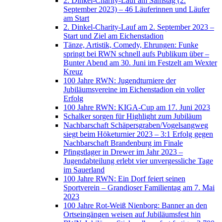
2. Dinkel-Charity-Lauf am Samstag (2.
September 2023) – 46 Läuferinnen und Läufer
am Start
2. Dinkel-Charity-Lauf am 2. September 2023 –
Start und Ziel am Eichenstadion
Tänze, Artistik, Comedy, Ehrungen: Funke
springt bei RWN schnell aufs Publikum über –
Bunter Abend am 30. Juni im Festzelt am Wexter
Kreuz
100 Jahre RWN: Jugendturniere der
Jubiläumsvereine im Eichenstadion ein voller
Erfolg
100 Jahre RWN: KIGA-Cup am 17. Juni 2023
Schalker sorgen für Highlight zum Jubiläum
Nachbarschaft Schäpersgraben/Vogelsangweg
siegt beim Höketurnier 2023 – 3:1 Erfolg gegen
Nachbarschaft Brandenburg im Finale
Pfingstlager in Drewer im Jahr 2023 –
Jugendabteilung erlebt vier unvergessliche Tage
im Sauerland
100 Jahre RWN: Ein Dorf feiert seinen
Sportverein – Grandioser Familientag am 7. Mai
2023
100 Jahre Rot-Weiß Nienborg: Banner an den
Ortseingängen weisen auf Jubiläumsfest hin