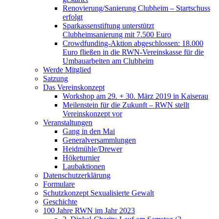
Renovierung/Sanierung Clubheim – Startschuss
erfolgt
Sparkassenstiftung unterstützt
Clubheimsanierung mit 7.500 Euro
Crowdfunding-Aktion abgeschlossen: 18.000
Euro fließen in die RWN-Vereinskasse für die
Umbauarbeiten am Clubheim
Werde Mitglied
Satzung
Das Vereinskonzept
Workshop am 29. + 30. März 2019 in Kaiserau
Meilenstein für die Zukunft – RWN stellt
Vereinskonzept vor
Veranstaltungen
Gang in den Mai
Generalversammlungen
Heidmühle/Drewer
Höketurnier
Laubaktionen
Datenschutzerklärung
Formulare
Schutzkonzept Sexualisierte Gewalt
Geschichte
100 Jahre RWN im Jahr 2023