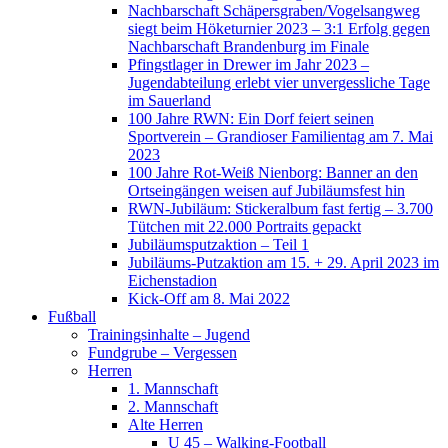
Nachbarschaft Schäpersgraben/Vogelsangweg
siegt beim Höketurnier 2023 – 3:1 Erfolg gegen
Nachbarschaft Brandenburg im Finale
Pfingstlager in Drewer im Jahr 2023 –
Jugendabteilung erlebt vier unvergessliche Tage
im Sauerland
100 Jahre RWN: Ein Dorf feiert seinen
Sportverein – Grandioser Familientag am 7. Mai
2023
100 Jahre Rot-Weiß Nienborg: Banner an den
Ortseingängen weisen auf Jubiläumsfest hin
RWN-Jubiläum: Stickeralbum fast fertig – 3.700
Tütchen mit 22.000 Portraits gepackt
Jubiläumsputzaktion – Teil 1
Jubiläums-Putzaktion am 15. + 29. April 2023 im
Eichenstadion
Kick-Off am 8. Mai 2022
Fußball
Trainingsinhalte – Jugend
Fundgrube – Vergessen
Herren
1. Mannschaft
2. Mannschaft
Alte Herren
U 45 – Walking-Football