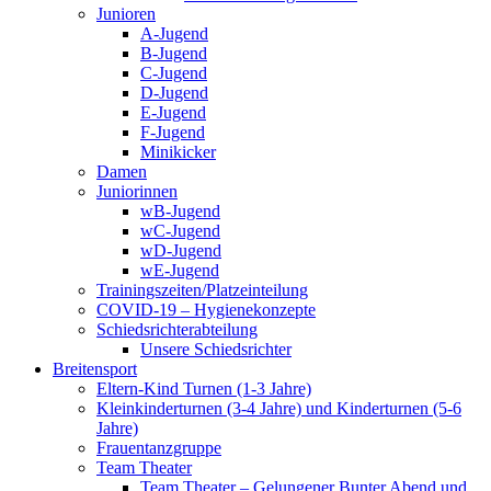
Junioren
A-Jugend
B-Jugend
C-Jugend
D-Jugend
E-Jugend
F-Jugend
Minikicker
Damen
Juniorinnen
wB-Jugend
wC-Jugend
wD-Jugend
wE-Jugend
Trainingszeiten/Platzeinteilung
COVID-19 – Hygienekonzepte
Schiedsrichterabteilung
Unsere Schiedsrichter
Breitensport
Eltern-Kind Turnen (1-3 Jahre)
Kleinkinderturnen (3-4 Jahre) und Kinderturnen (5-6
Jahre)
Frauentanzgruppe
Team Theater
Team Theater – Gelungener Bunter Abend und