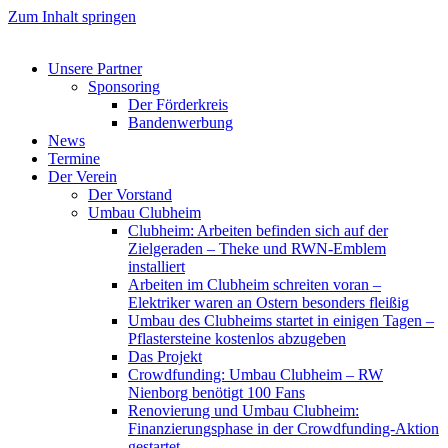
Zum Inhalt springen
Unsere Partner
Sponsoring
Der Förderkreis
Bandenwerbung
News
Termine
Der Verein
Der Vorstand
Umbau Clubheim
Clubheim: Arbeiten befinden sich auf der
Zielgeraden – Theke und RWN-Emblem
installiert
Arbeiten im Clubheim schreiten voran –
Elektriker waren an Ostern besonders fleißig
Umbau des Clubheims startet in einigen Tagen –
Pflastersteine kostenlos abzugeben
Das Projekt
Crowdfunding: Umbau Clubheim – RW
Nienborg benötigt 100 Fans
Renovierung und Umbau Clubheim:
Finanzierungsphase in der Crowdfunding-Aktion
gestartet