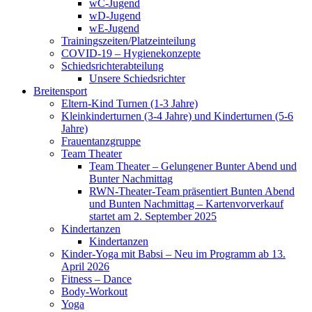
wC-Jugend
wD-Jugend
wE-Jugend
Trainingszeiten/Platzeinteilung
COVID-19 – Hygienekonzepte
Schiedsrichterabteilung
Unsere Schiedsrichter
Breitensport
Eltern-Kind Turnen (1-3 Jahre)
Kleinkinderturnen (3-4 Jahre) und Kinderturnen (5-6
Jahre)
Frauentanzgruppe
Team Theater
Team Theater – Gelungener Bunter Abend und
Bunter Nachmittag
RWN-Theater-Team präsentiert Bunten Abend
und Bunten Nachmittag – Kartenvorverkauf
startet am 2. September 2025
Kindertanzen
Kindertanzen
Kinder-Yoga mit Babsi – Neu im Programm ab 13.
April 2026
Fitness – Dance
Body-Workout
Yoga