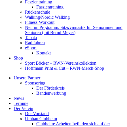
Faszientraining
Faszientraining
Rückenschule
Walking/Nordic Walking
Fitness-Workout
Neu im Programm: Sitzgymnastik für Seniorinnen und
Senioren (mit Bernd Meyer)
Tabata
Rad fahren
eSport
Kontakt
Shop
Sport Böcker – RWN-Vereinskollektion
Hoffmann Print & Cut – RWN-Merch-Shop
Unsere Partner
Sponsoring
Der Förderkreis
Bandenwerbung
News
Termine
Der Verein
Der Vorstand
Umbau Clubheim
Clubheim: Arbeiten befinden sich auf der