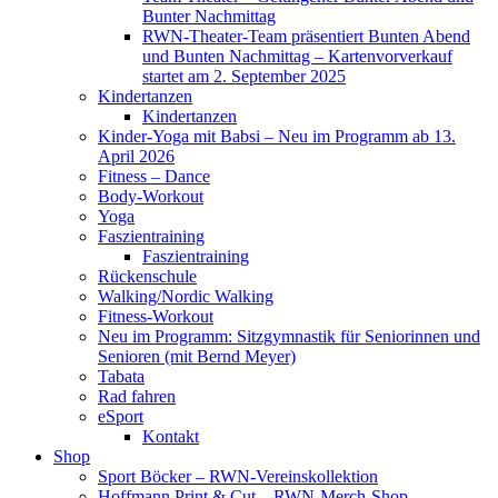
Bunter Nachmittag
RWN-Theater-Team präsentiert Bunten Abend
und Bunten Nachmittag – Kartenvorverkauf
startet am 2. September 2025
Kindertanzen
Kindertanzen
Kinder-Yoga mit Babsi – Neu im Programm ab 13.
April 2026
Fitness – Dance
Body-Workout
Yoga
Faszientraining
Faszientraining
Rückenschule
Walking/Nordic Walking
Fitness-Workout
Neu im Programm: Sitzgymnastik für Seniorinnen und
Senioren (mit Bernd Meyer)
Tabata
Rad fahren
eSport
Kontakt
Shop
Sport Böcker – RWN-Vereinskollektion
Hoffmann Print & Cut – RWN-Merch-Shop