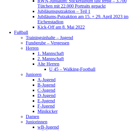
RWN-Jubiläum: Stickeralbum fast fertig – 3.700
Tütchen mit 22.000 Portraits gepackt
Jubiläumsputzaktion – Teil 1
Jubiläums-Putzaktion am 15. + 29. April 2023 im
Eichenstadion
Kick-Off am 8. Mai 2022
Fußball
Trainingsinhalte – Jugend
Fundgrube – Vergessen
Herren
1. Mannschaft
2. Mannschaft
Alte Herren
U 45 – Walking-Football
Junioren
A-Jugend
B-Jugend
C-Jugend
D-Jugend
E-Jugend
F-Jugend
Minikicker
Damen
Juniorinnen
wB-Jugend