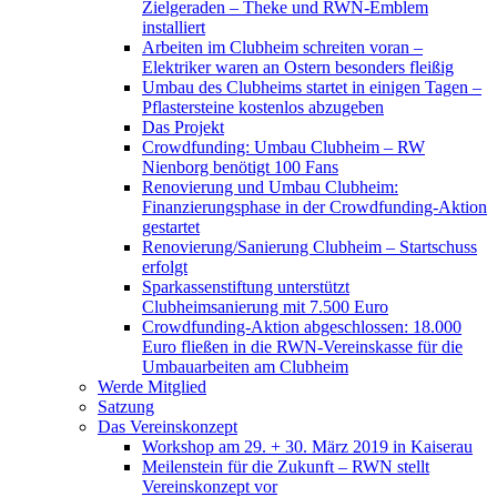
Zielgeraden – Theke und RWN-Emblem
installiert
Arbeiten im Clubheim schreiten voran –
Elektriker waren an Ostern besonders fleißig
Umbau des Clubheims startet in einigen Tagen –
Pflastersteine kostenlos abzugeben
Das Projekt
Crowdfunding: Umbau Clubheim – RW
Nienborg benötigt 100 Fans
Renovierung und Umbau Clubheim:
Finanzierungsphase in der Crowdfunding-Aktion
gestartet
Renovierung/Sanierung Clubheim – Startschuss
erfolgt
Sparkassenstiftung unterstützt
Clubheimsanierung mit 7.500 Euro
Crowdfunding-Aktion abgeschlossen: 18.000
Euro fließen in die RWN-Vereinskasse für die
Umbauarbeiten am Clubheim
Werde Mitglied
Satzung
Das Vereinskonzept
Workshop am 29. + 30. März 2019 in Kaiserau
Meilenstein für die Zukunft – RWN stellt
Vereinskonzept vor