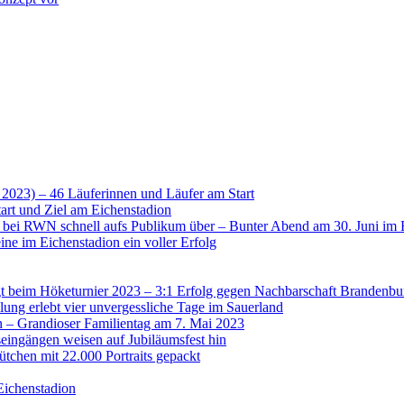
 2023) – 46 Läuferinnen und Läufer am Start
art und Ziel am Eichenstadion
t bei RWN schnell aufs Publikum über – Bunter Abend am 30. Juni im 
ne im Eichenstadion ein voller Erfolg
 beim Höketurnier 2023 – 3:1 Erfolg gegen Nachbarschaft Brandenbu
lung erlebt vier unvergessliche Tage im Sauerland
n – Grandioser Familientag am 7. Mai 2023
eingängen weisen auf Jubiläumsfest hin
tchen mit 22.000 Portraits gepackt
Eichenstadion