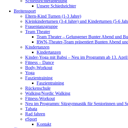
Schiedsrichterabteilung
Unsere Schiedsrichter
Breitensport
Eltern-Kind Turnen (1-3 Jahre)
Kleinkinderturnen (3-4 Jahre) und Kinderturnen (5-6 Jah
Frauentanzgruppe
Team Theater
Team Theater – Gelungener Bunter Abend und Bu
RWN-Theater-Team präsentiert Bunten Abend und 
Kindertanzen
Kindertanzen
Kinder-Yoga mit Babsi – Neu im Programm ab 13. April
Fitness – Dance
Body-Workout
Yoga
Faszientraining
Faszientraining
Rückenschule
Walking/Nordic Walking
Fitness-Workout
Neu im Programm: Sitzgymnastik für Seniorinnen und S
Tabata
Rad fahren
eSport
Kontakt