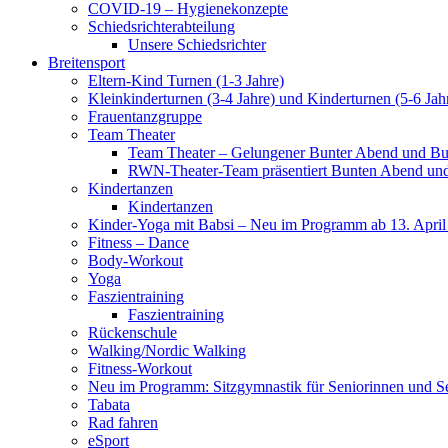
COVID-19 – Hygienekonzepte
Schiedsrichterabteilung
Unsere Schiedsrichter
Breitensport
Eltern-Kind Turnen (1-3 Jahre)
Kleinkinderturnen (3-4 Jahre) und Kinderturnen (5-6 Jah
Frauentanzgruppe
Team Theater
Team Theater – Gelungener Bunter Abend und Bu
RWN-Theater-Team präsentiert Bunten Abend und 
Kindertanzen
Kindertanzen
Kinder-Yoga mit Babsi – Neu im Programm ab 13. April
Fitness – Dance
Body-Workout
Yoga
Faszientraining
Faszientraining
Rückenschule
Walking/Nordic Walking
Fitness-Workout
Neu im Programm: Sitzgymnastik für Seniorinnen und S
Tabata
Rad fahren
eSport