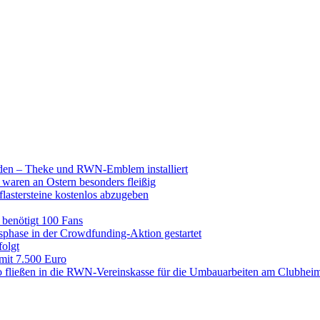
raden – Theke und RWN-Emblem installiert
 waren an Ostern besonders fleißig
lastersteine kostenlos abzugeben
enötigt 100 Fans
hase in der Crowdfunding-Aktion gestartet
folgt
 mit 7.500 Euro
 fließen in die RWN-Vereinskasse für die Umbauarbeiten am Clubhei