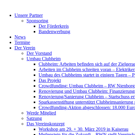
Zum
Inhalt
Unsere Partner
springen
Sponsoring
Der Förderkreis
Bandenwerbung
News
Termine
Der Verein
Der Vorstand
Umbau Clubheim
Clubheim: Arbeiten befinden sich auf der Zielge
Arbeiten im Clubheim schreiten voran – Elektriker
Umbau des Clubheims startet in einigen Tagen – Pf
Das Projekt
Crowdfunding: Umbau Clubheim – RW Nienborg b
Renovierung und Umbau Clubheim: Finanzierungsp
Renovierung/Sanierung Clubheim – Startschuss er
Sparkassenstiftung unterstützt Clubheimsanierung
Crowdfunding-Aktion abgeschlossen: 18.000 Euro
Werde Mitglied
Satzung
Das Vereinskonzept
Workshop am 29. + 30. März 2019 in Kaiserau
Meilenstein für die Zukunft – RWN stellt Vereinsk