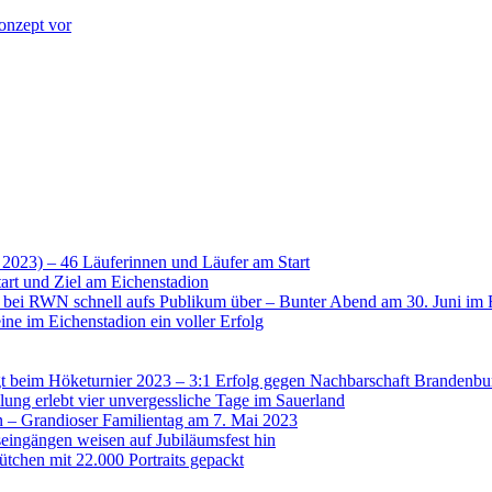
onzept vor
 2023) – 46 Läuferinnen und Läufer am Start
art und Ziel am Eichenstadion
t bei RWN schnell aufs Publikum über – Bunter Abend am 30. Juni im 
ne im Eichenstadion ein voller Erfolg
 beim Höketurnier 2023 – 3:1 Erfolg gegen Nachbarschaft Brandenbu
lung erlebt vier unvergessliche Tage im Sauerland
n – Grandioser Familientag am 7. Mai 2023
eingängen weisen auf Jubiläumsfest hin
tchen mit 22.000 Portraits gepackt