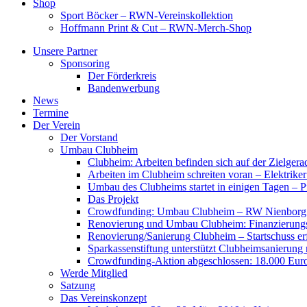
Shop
Sport Böcker – RWN-Vereinskollektion
Hoffmann Print & Cut – RWN-Merch-Shop
Unsere Partner
Sponsoring
Der Förderkreis
Bandenwerbung
News
Termine
Der Verein
Der Vorstand
Umbau Clubheim
Clubheim: Arbeiten befinden sich auf der Zielge
Arbeiten im Clubheim schreiten voran – Elektriker
Umbau des Clubheims startet in einigen Tagen – Pf
Das Projekt
Crowdfunding: Umbau Clubheim – RW Nienborg b
Renovierung und Umbau Clubheim: Finanzierungsp
Renovierung/Sanierung Clubheim – Startschuss er
Sparkassenstiftung unterstützt Clubheimsanierung
Crowdfunding-Aktion abgeschlossen: 18.000 Euro
Werde Mitglied
Satzung
Das Vereinskonzept