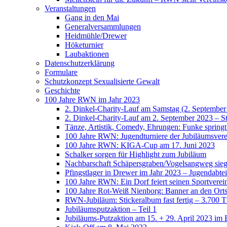
Veranstaltungen
Gang in den Mai
Generalversammlungen
Heidmühle/Drewer
Höketurnier
Laubaktionen
Datenschutzerklärung
Formulare
Schutzkonzept Sexualisierte Gewalt
Geschichte
100 Jahre RWN im Jahr 2023
2. Dinkel-Charity-Lauf am Samstag (2. September
2. Dinkel-Charity-Lauf am 2. September 2023 – St
Tänze, Artistik, Comedy, Ehrungen: Funke spring
100 Jahre RWN: Jugendturniere der Jubiläumsverei
100 Jahre RWN: KIGA-Cup am 17. Juni 2023
Schalker sorgen für Highlight zum Jubiläum
Nachbarschaft Schäpersgraben/Vogelsangweg siegt
Pfingstlager in Drewer im Jahr 2023 – Jugendabtei
100 Jahre RWN: Ein Dorf feiert seinen Sportverei
100 Jahre Rot-Weiß Nienborg: Banner an den Orts
RWN-Jubiläum: Stickeralbum fast fertig – 3.700 Tü
Jubiläumsputzaktion – Teil 1
Jubiläums-Putzaktion am 15. + 29. April 2023 im 