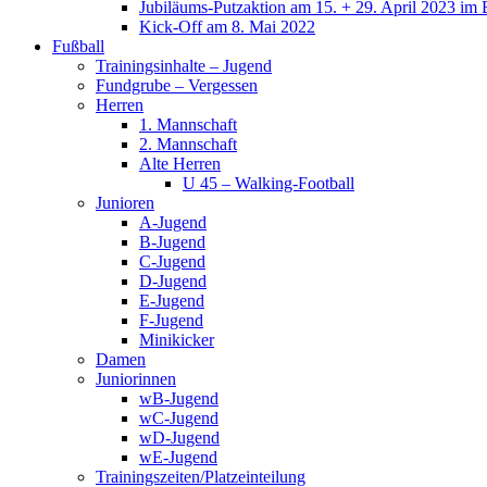
Jubiläums-Putzaktion am 15. + 29. April 2023 im 
Kick-Off am 8. Mai 2022
Fußball
Trainingsinhalte – Jugend
Fundgrube – Vergessen
Herren
1. Mannschaft
2. Mannschaft
Alte Herren
U 45 – Walking-Football
Junioren
A-Jugend
B-Jugend
C-Jugend
D-Jugend
E-Jugend
F-Jugend
Minikicker
Damen
Juniorinnen
wB-Jugend
wC-Jugend
wD-Jugend
wE-Jugend
Trainingszeiten/Platzeinteilung