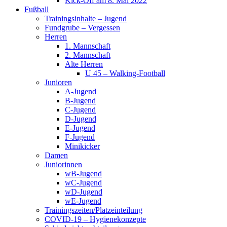
Kick-Off am 8. Mai 2022
Fußball
Trainingsinhalte – Jugend
Fundgrube – Vergessen
Herren
1. Mannschaft
2. Mannschaft
Alte Herren
U 45 – Walking-Football
Junioren
A-Jugend
B-Jugend
C-Jugend
D-Jugend
E-Jugend
F-Jugend
Minikicker
Damen
Juniorinnen
wB-Jugend
wC-Jugend
wD-Jugend
wE-Jugend
Trainingszeiten/Platzeinteilung
COVID-19 – Hygienekonzepte