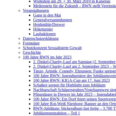
Workshop am 29. + 30. März 2019 in Kaiserau
Meilenstein für die Zukunft – RWN stellt Vereinsk
Veranstaltungen
Gang in den Mai
Generalversammlungen
Heidmühle/Drewer
Höketurnier
Laubaktionen
Datenschutzerklärung
Formulare
Schutzkonzept Sexualisierte Gewalt
Geschichte
100 Jahre RWN im Jahr 2023
2. Dinkel-Charity-Lauf am Samstag (2. September
2. Dinkel-Charity-Lauf am 2. September 2023 – St
Tänze, Artistik, Comedy, Ehrungen: Funke spring
100 Jahre RWN: Jugendturniere der Jubiläumsverei
100 Jahre RWN: KIGA-Cup am 17. Juni 2023
Schalker sorgen für Highlight zum Jubiläum
Nachbarschaft Schäpersgraben/Vogelsangweg siegt
Pfingstlager in Drewer im Jahr 2023 – Jugendabtei
100 Jahre RWN: Ein Dorf feiert seinen Sportverei
100 Jahre Rot-Weiß Nienborg: Banner an den Orts
RWN-Jubiläum: Stickeralbum fast fertig – 3.700 Tü
Jubiläumsputzaktion – Teil 1