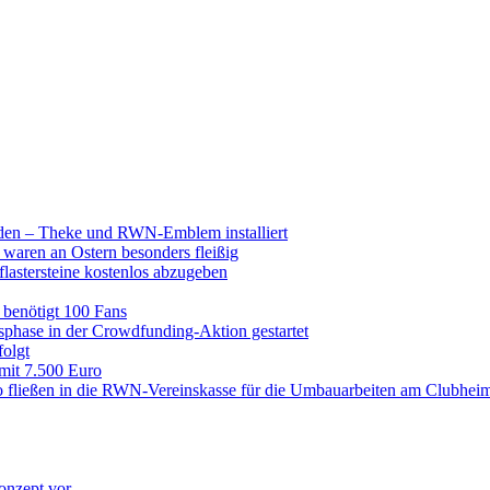
raden – Theke und RWN-Emblem installiert
 waren an Ostern besonders fleißig
lastersteine kostenlos abzugeben
enötigt 100 Fans
hase in der Crowdfunding-Aktion gestartet
folgt
 mit 7.500 Euro
 fließen in die RWN-Vereinskasse für die Umbauarbeiten am Clubhei
onzept vor