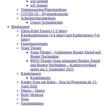
wD-Jugend
wE-Jugend
Trainingszeiten/Platzeinteilung
COVID-19 – Hygienekonzepte
Schiedsrichterabteilung
Unsere Schiedsrichter
Breitensport
Eltern-Kind Turnen (1-3 Jahre)
Kleinkinderturnen (3-4 Jahre) und Kinderturnen (5-6
Jahre)
Frauentanzgruppe
Team Theater
Team Theater – Gelungener Bunter Abend und
Bunter Nachmittag
RWN-Theater-Team präsentiert Bunten Abend
und Bunten Nachmittag – Kartenvorverkauf
startet am 2. September 2025
Kindertanzen
Kindertanzen
Kinder-Yoga mit Babsi – Neu im Programm ab 13.
April 2026
Fitness – Dance
Body-Workout
Yoga
Faszientraining