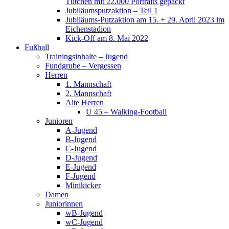
Tütchen mit 22.000 Portraits gepackt
Jubiläumsputzaktion – Teil 1
Jubiläums-Putzaktion am 15. + 29. April 2023 im
Eichenstadion
Kick-Off am 8. Mai 2022
Fußball
Trainingsinhalte – Jugend
Fundgrube – Vergessen
Herren
1. Mannschaft
2. Mannschaft
Alte Herren
U 45 – Walking-Football
Junioren
A-Jugend
B-Jugend
C-Jugend
D-Jugend
E-Jugend
F-Jugend
Minikicker
Damen
Juniorinnen
wB-Jugend
wC-Jugend