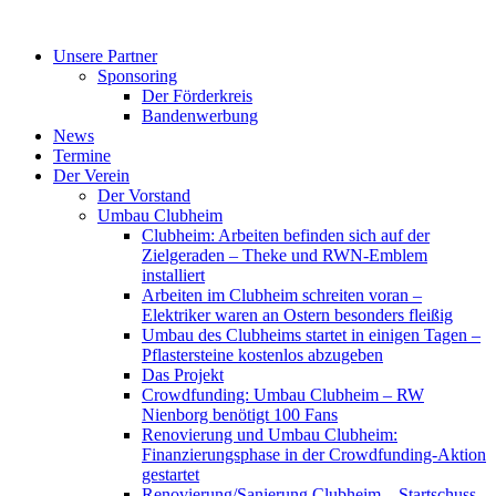
Zum
Inhalt
Unsere Partner
springen
Sponsoring
Der Förderkreis
Bandenwerbung
News
Termine
Der Verein
Der Vorstand
Umbau Clubheim
Clubheim: Arbeiten befinden sich auf der
Zielgeraden – Theke und RWN-Emblem
installiert
Arbeiten im Clubheim schreiten voran –
Elektriker waren an Ostern besonders fleißig
Umbau des Clubheims startet in einigen Tagen –
Pflastersteine kostenlos abzugeben
Das Projekt
Crowdfunding: Umbau Clubheim – RW
Nienborg benötigt 100 Fans
Renovierung und Umbau Clubheim:
Finanzierungsphase in der Crowdfunding-Aktion
gestartet
Renovierung/Sanierung Clubheim – Startschuss