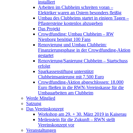
installiert
Arbeiten im Clubheim schreiten voran –
Elektriker waren an Ostern besonders fleißig
Umbau des Clubheims startet in einigen Tagen –
Pflastersteine kostenlos abzugeben
Das Projekt
Crowdfunding: Umbau Clubheim – RW
Nienborg benötigt 100 Fans
Renovierung und Umbau Clubheim:
Finanzierungsphase in der Crowdfunding-Aktion
gestartet
Renovierung/Sanierung Clubheim – Startschuss
erfolgt
Sparkassenstiftung unterstützt
Clubheimsanierung mit 7.500 Euro
Crowdfunding-Aktion abgeschlossen: 18.000
Euro fließen in die RWN-Vereinskasse für die
Umbauarbeiten am Clubheim
Werde Mitglied
Satzung
Das Vereinskonzept
Workshop am 29. + 30. März 2019 in Kaiserau
Meilenstein für die Zukunft – RWN stellt
Vereinskonzept vor
Veranstaltungen