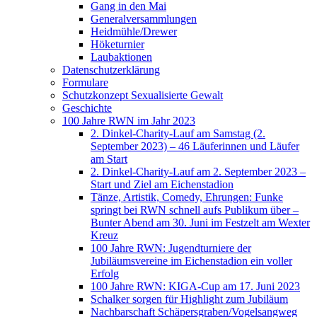
Gang in den Mai
Generalversammlungen
Heidmühle/Drewer
Höketurnier
Laubaktionen
Datenschutzerklärung
Formulare
Schutzkonzept Sexualisierte Gewalt
Geschichte
100 Jahre RWN im Jahr 2023
2. Dinkel-Charity-Lauf am Samstag (2.
September 2023) – 46 Läuferinnen und Läufer
am Start
2. Dinkel-Charity-Lauf am 2. September 2023 –
Start und Ziel am Eichenstadion
Tänze, Artistik, Comedy, Ehrungen: Funke
springt bei RWN schnell aufs Publikum über –
Bunter Abend am 30. Juni im Festzelt am Wexter
Kreuz
100 Jahre RWN: Jugendturniere der
Jubiläumsvereine im Eichenstadion ein voller
Erfolg
100 Jahre RWN: KIGA-Cup am 17. Juni 2023
Schalker sorgen für Highlight zum Jubiläum
Nachbarschaft Schäpersgraben/Vogelsangweg