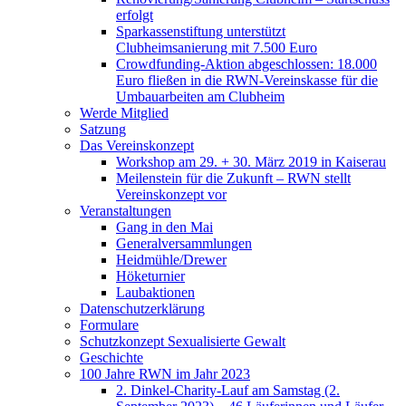
erfolgt
Sparkassenstiftung unterstützt
Clubheimsanierung mit 7.500 Euro
Crowdfunding-Aktion abgeschlossen: 18.000
Euro fließen in die RWN-Vereinskasse für die
Umbauarbeiten am Clubheim
Werde Mitglied
Satzung
Das Vereinskonzept
Workshop am 29. + 30. März 2019 in Kaiserau
Meilenstein für die Zukunft – RWN stellt
Vereinskonzept vor
Veranstaltungen
Gang in den Mai
Generalversammlungen
Heidmühle/Drewer
Höketurnier
Laubaktionen
Datenschutzerklärung
Formulare
Schutzkonzept Sexualisierte Gewalt
Geschichte
100 Jahre RWN im Jahr 2023
2. Dinkel-Charity-Lauf am Samstag (2.