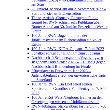
September 2023) – 46 Läuferinnen und Läufer
am Start
2. Dinkel-Charity-Lauf am 2. September 2023 –
Start und Ziel am Eichenstadion
Tänze, Artistik, Comedy, Ehrungen: Funke
springt bei RWN schnell aufs Publikum über –
Bunter Abend am 30. Juni im Festzelt am Wexter
Kreuz
100 Jahre RWN: Jugendturniere der
Jubiläumsvereine im Eichenstadion ein voller
Erfolg
100 Jahre RWN: KIGA-Cup am 17. Juni 2023
Schalker sorgen für Highlight zum Jubiläum
Nachbarschaft Schäpersgraben/Vogelsangweg
siegt beim Höketurnier 2023 – 3:1 Erfolg gegen
Nachbarschaft Brandenburg im Finale
Pfingstlager in Drewer im Jahr 2023 –
Jugendabteilung erlebt vier unvergessliche Tage
im Sauerland
100 Jahre RWN: Ein Dorf feiert seinen
Sportverein – Grandioser Familientag am 7. Mai
2023
100 Jahre Rot-Weiß Nienborg: Banner an den
Ortseingängen weisen auf Jubiläumsfest hin
RWN-Jubiläum: Stickeralbum fast fertig – 3.700