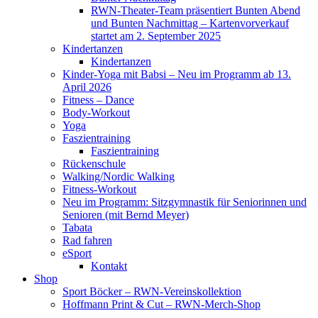
RWN-Theater-Team präsentiert Bunten Abend
und Bunten Nachmittag – Kartenvorverkauf
startet am 2. September 2025
Kindertanzen
Kindertanzen
Kinder-Yoga mit Babsi – Neu im Programm ab 13.
April 2026
Fitness – Dance
Body-Workout
Yoga
Faszientraining
Faszientraining
Rückenschule
Walking/Nordic Walking
Fitness-Workout
Neu im Programm: Sitzgymnastik für Seniorinnen und
Senioren (mit Bernd Meyer)
Tabata
Rad fahren
eSport
Kontakt
Shop
Sport Böcker – RWN-Vereinskollektion
Hoffmann Print & Cut – RWN-Merch-Shop