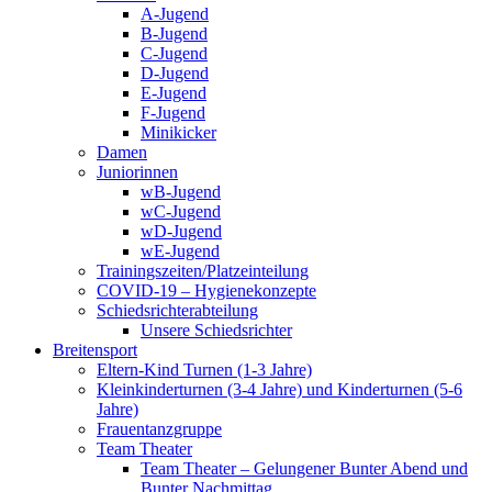
A-Jugend
B-Jugend
C-Jugend
D-Jugend
E-Jugend
F-Jugend
Minikicker
Damen
Juniorinnen
wB-Jugend
wC-Jugend
wD-Jugend
wE-Jugend
Trainingszeiten/Platzeinteilung
COVID-19 – Hygienekonzepte
Schiedsrichterabteilung
Unsere Schiedsrichter
Breitensport
Eltern-Kind Turnen (1-3 Jahre)
Kleinkinderturnen (3-4 Jahre) und Kinderturnen (5-6
Jahre)
Frauentanzgruppe
Team Theater
Team Theater – Gelungener Bunter Abend und
Bunter Nachmittag