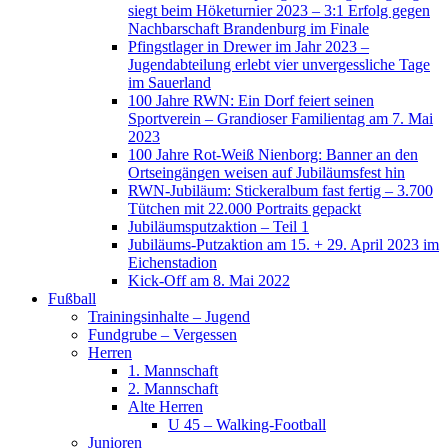
siegt beim Höketurnier 2023 – 3:1 Erfolg gegen
Nachbarschaft Brandenburg im Finale
Pfingstlager in Drewer im Jahr 2023 –
Jugendabteilung erlebt vier unvergessliche Tage
im Sauerland
100 Jahre RWN: Ein Dorf feiert seinen
Sportverein – Grandioser Familientag am 7. Mai
2023
100 Jahre Rot-Weiß Nienborg: Banner an den
Ortseingängen weisen auf Jubiläumsfest hin
RWN-Jubiläum: Stickeralbum fast fertig – 3.700
Tütchen mit 22.000 Portraits gepackt
Jubiläumsputzaktion – Teil 1
Jubiläums-Putzaktion am 15. + 29. April 2023 im
Eichenstadion
Kick-Off am 8. Mai 2022
Fußball
Trainingsinhalte – Jugend
Fundgrube – Vergessen
Herren
1. Mannschaft
2. Mannschaft
Alte Herren
U 45 – Walking-Football
Junioren