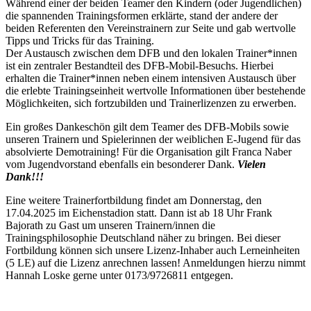
Während einer der beiden Teamer den Kindern (oder Jugendlichen)
die spannenden Trainingsformen erklärte, stand der andere der
beiden Referenten den Vereinstrainern zur Seite und gab wertvolle
Tipps und Tricks für das Training.
Der Austausch zwischen dem DFB und den lokalen Trainer*innen
ist ein zentraler Bestandteil des DFB-Mobil-Besuchs. Hierbei
erhalten die Trainer*innen neben einem intensiven Austausch über
die erlebte Trainingseinheit wertvolle Informationen über bestehende
Möglichkeiten, sich fortzubilden und Trainerlizenzen zu erwerben.
Ein großes Dankeschön gilt dem Teamer des DFB-Mobils sowie
unseren Trainern und Spielerinnen der weiblichen E-Jugend für das
absolvierte Demotraining! Für die Organisation gilt Franca Naber
vom Jugendvorstand ebenfalls ein besonderer Dank.
Vielen
Dank!!!
Eine weitere Trainerfortbildung findet am Donnerstag, den
17.04.2025 im Eichenstadion statt. Dann ist ab 18 Uhr Frank
Bajorath zu Gast um unseren Trainern/innen die
Trainingsphilosophie Deutschland näher zu bringen. Bei dieser
Fortbildung können sich unsere Lizenz-Inhaber auch Lerneinheiten
(5 LE) auf die Lizenz anrechnen lassen! Anmeldungen hierzu nimmt
Hannah Loske gerne unter 0173/9726811 entgegen.