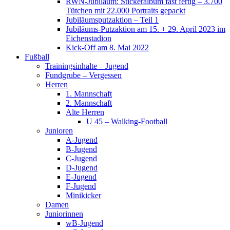
RWN-Jubiläum: Stickeralbum fast fertig – 3.700
Tütchen mit 22.000 Portraits gepackt
Jubiläumsputzaktion – Teil 1
Jubiläums-Putzaktion am 15. + 29. April 2023 im
Eichenstadion
Kick-Off am 8. Mai 2022
Fußball
Trainingsinhalte – Jugend
Fundgrube – Vergessen
Herren
1. Mannschaft
2. Mannschaft
Alte Herren
U 45 – Walking-Football
Junioren
A-Jugend
B-Jugend
C-Jugend
D-Jugend
E-Jugend
F-Jugend
Minikicker
Damen
Juniorinnen
wB-Jugend