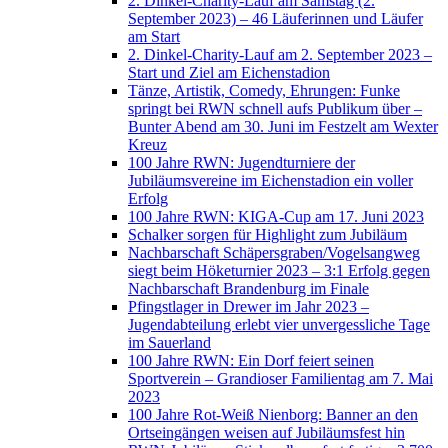
2. Dinkel-Charity-Lauf am Samstag (2.
September 2023) – 46 Läuferinnen und Läufer
am Start
2. Dinkel-Charity-Lauf am 2. September 2023 –
Start und Ziel am Eichenstadion
Tänze, Artistik, Comedy, Ehrungen: Funke
springt bei RWN schnell aufs Publikum über –
Bunter Abend am 30. Juni im Festzelt am Wexter
Kreuz
100 Jahre RWN: Jugendturniere der
Jubiläumsvereine im Eichenstadion ein voller
Erfolg
100 Jahre RWN: KIGA-Cup am 17. Juni 2023
Schalker sorgen für Highlight zum Jubiläum
Nachbarschaft Schäpersgraben/Vogelsangweg
siegt beim Höketurnier 2023 – 3:1 Erfolg gegen
Nachbarschaft Brandenburg im Finale
Pfingstlager in Drewer im Jahr 2023 –
Jugendabteilung erlebt vier unvergessliche Tage
im Sauerland
100 Jahre RWN: Ein Dorf feiert seinen
Sportverein – Grandioser Familientag am 7. Mai
2023
100 Jahre Rot-Weiß Nienborg: Banner an den
Ortseingängen weisen auf Jubiläumsfest hin