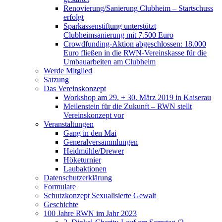
Renovierung/Sanierung Clubheim – Startschuss
erfolgt
Sparkassenstiftung unterstützt
Clubheimsanierung mit 7.500 Euro
Crowdfunding-Aktion abgeschlossen: 18.000
Euro fließen in die RWN-Vereinskasse für die
Umbauarbeiten am Clubheim
Werde Mitglied
Satzung
Das Vereinskonzept
Workshop am 29. + 30. März 2019 in Kaiserau
Meilenstein für die Zukunft – RWN stellt
Vereinskonzept vor
Veranstaltungen
Gang in den Mai
Generalversammlungen
Heidmühle/Drewer
Höketurnier
Laubaktionen
Datenschutzerklärung
Formulare
Schutzkonzept Sexualisierte Gewalt
Geschichte
100 Jahre RWN im Jahr 2023