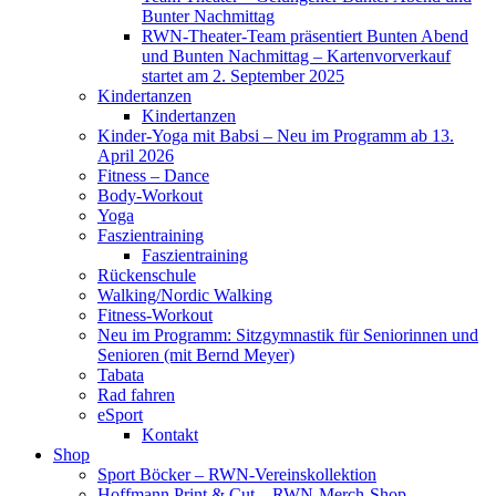
Bunter Nachmittag
RWN-Theater-Team präsentiert Bunten Abend
und Bunten Nachmittag – Kartenvorverkauf
startet am 2. September 2025
Kindertanzen
Kindertanzen
Kinder-Yoga mit Babsi – Neu im Programm ab 13.
April 2026
Fitness – Dance
Body-Workout
Yoga
Faszientraining
Faszientraining
Rückenschule
Walking/Nordic Walking
Fitness-Workout
Neu im Programm: Sitzgymnastik für Seniorinnen und
Senioren (mit Bernd Meyer)
Tabata
Rad fahren
eSport
Kontakt
Shop
Sport Böcker – RWN-Vereinskollektion
Hoffmann Print & Cut – RWN-Merch-Shop