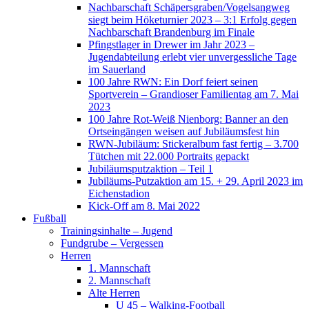
Nachbarschaft Schäpersgraben/Vogelsangweg
siegt beim Höketurnier 2023 – 3:1 Erfolg gegen
Nachbarschaft Brandenburg im Finale
Pfingstlager in Drewer im Jahr 2023 –
Jugendabteilung erlebt vier unvergessliche Tage
im Sauerland
100 Jahre RWN: Ein Dorf feiert seinen
Sportverein – Grandioser Familientag am 7. Mai
2023
100 Jahre Rot-Weiß Nienborg: Banner an den
Ortseingängen weisen auf Jubiläumsfest hin
RWN-Jubiläum: Stickeralbum fast fertig – 3.700
Tütchen mit 22.000 Portraits gepackt
Jubiläumsputzaktion – Teil 1
Jubiläums-Putzaktion am 15. + 29. April 2023 im
Eichenstadion
Kick-Off am 8. Mai 2022
Fußball
Trainingsinhalte – Jugend
Fundgrube – Vergessen
Herren
1. Mannschaft
2. Mannschaft
Alte Herren
U 45 – Walking-Football