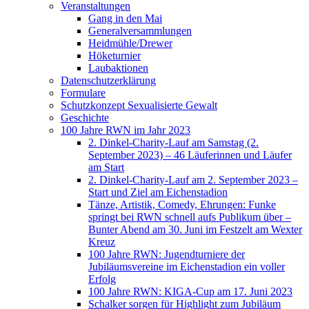
Veranstaltungen
Gang in den Mai
Generalversammlungen
Heidmühle/Drewer
Höketurnier
Laubaktionen
Datenschutzerklärung
Formulare
Schutzkonzept Sexualisierte Gewalt
Geschichte
100 Jahre RWN im Jahr 2023
2. Dinkel-Charity-Lauf am Samstag (2.
September 2023) – 46 Läuferinnen und Läufer
am Start
2. Dinkel-Charity-Lauf am 2. September 2023 –
Start und Ziel am Eichenstadion
Tänze, Artistik, Comedy, Ehrungen: Funke
springt bei RWN schnell aufs Publikum über –
Bunter Abend am 30. Juni im Festzelt am Wexter
Kreuz
100 Jahre RWN: Jugendturniere der
Jubiläumsvereine im Eichenstadion ein voller
Erfolg
100 Jahre RWN: KIGA-Cup am 17. Juni 2023
Schalker sorgen für Highlight zum Jubiläum