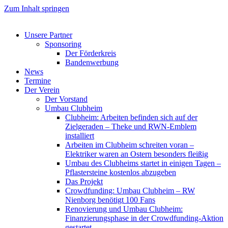
Zum Inhalt springen
Unsere Partner
Sponsoring
Der Förderkreis
Bandenwerbung
News
Termine
Der Verein
Der Vorstand
Umbau Clubheim
Clubheim: Arbeiten befinden sich auf der
Zielgeraden – Theke und RWN-Emblem
installiert
Arbeiten im Clubheim schreiten voran –
Elektriker waren an Ostern besonders fleißig
Umbau des Clubheims startet in einigen Tagen –
Pflastersteine kostenlos abzugeben
Das Projekt
Crowdfunding: Umbau Clubheim – RW
Nienborg benötigt 100 Fans
Renovierung und Umbau Clubheim:
Finanzierungsphase in der Crowdfunding-Aktion
gestartet