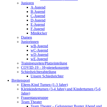
Junioren
A-Jugend
B-Jugend
C-Jugend
D-Jugend
E-Jugend
F-Jugend
Minikicker
Damen
Juniorinnen
wB-Jugend
wC-Jugend
wD-Jugend
wE-Jugend
Trainingszeiten/Platzeinteilung
COVID-19 – Hygienekonzepte
Schiedsrichterabteilung
Unsere Schiedsrichter
Breitensport
Eltern-Kind Turnen (1-3 Jahre)
Kleinkinderturnen (3-4 Jahre) und Kinderturnen (5-6
Jahre)
Frauentanzgruppe
Team Theater
Team Theater – Gelungener Bunter Abend und