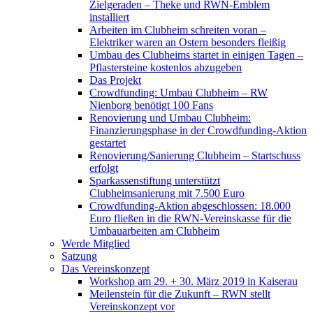
Zielgeraden – Theke und RWN-Emblem
installiert
Arbeiten im Clubheim schreiten voran –
Elektriker waren an Ostern besonders fleißig
Umbau des Clubheims startet in einigen Tagen –
Pflastersteine kostenlos abzugeben
Das Projekt
Crowdfunding: Umbau Clubheim – RW
Nienborg benötigt 100 Fans
Renovierung und Umbau Clubheim:
Finanzierungsphase in der Crowdfunding-Aktion
gestartet
Renovierung/Sanierung Clubheim – Startschuss
erfolgt
Sparkassenstiftung unterstützt
Clubheimsanierung mit 7.500 Euro
Crowdfunding-Aktion abgeschlossen: 18.000
Euro fließen in die RWN-Vereinskasse für die
Umbauarbeiten am Clubheim
Werde Mitglied
Satzung
Das Vereinskonzept
Workshop am 29. + 30. März 2019 in Kaiserau
Meilenstein für die Zukunft – RWN stellt
Vereinskonzept vor