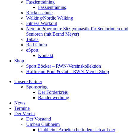
Faszientraining
Faszientraining
Rückenschule
Walking/Nordic Walking
Fitness-Workout
Neu im Programm: Sitzgymnastik für Seniorinnen und
Senioren (mit Bernd Meyer)
Tabata
Rad fahren
eSport
Kontakt
Shop
Sport Böcker – RWN-Vereinskollektion
Hoffmann Print & Cut – RWN-Merch-Shop
Unsere Partner
Sponsoring
Der Förderkreis
Bandenwerbung
News
Termine
Der Verein
Der Vorstand
Umbau Clubheim
Clubheim: Arbeiten befinden sich auf der