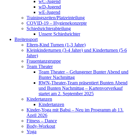
wC-Jugend
wD-Jugend
wE-Jugend
Trainingszeiten/Platzeinteilung
COVID-19 – Hygienekonzepte
Schiedsrichterabteilung
Unsere Schiedsrichter
Breitensport
Eltern-Kind Turnen (1-3 Jahre)
Kleinkinderturnen (3-4 Jahre) und Kinderturnen (5-6
Jahre)
Frauentanzgruppe
Team Theater
Team Theater – Gelungener Bunter Abend und
Bunter Nachmittag
RWN-Theater-Team präsentiert Bunten Abend
und Bunten Nachmittag – Kartenvorverkauf
startet am 2. September 2025
Kindertanzen
Kindertanzen
Kinder-Yoga mit Babsi – Neu im Programm ab 13.
April 2026
Fitness – Dance
Body-Workout
Yoga