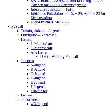
RWN-Jubiläum: Stickeralbum fast fertig – 3.700
Tütchen mit 22.000 Portraits gepackt
Jubiläumsputzaktion – Teil 1
Jubiläums-Putzaktion am 15. + 29. April 2023 im
Eichenstadion
Kick-Off am 8. Mai 2022
Fußball
Trainingsinhalte – Jugend
Fundgrube – Vergessen
Herren
1. Mannschaft
2. Mannschaft
Alte Herren
U 45 – Walking-Football
Junioren
A-Jugend
B-Jugend
C-Jugend
D-Jugend
E-Jugend
F-Jugend
Minikicker
Damen
Juniorinnen
wB-Jugend