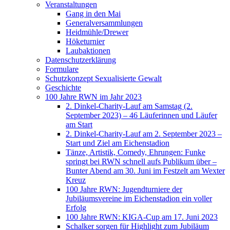
Veranstaltungen
Gang in den Mai
Generalversammlungen
Heidmühle/Drewer
Höketurnier
Laubaktionen
Datenschutzerklärung
Formulare
Schutzkonzept Sexualisierte Gewalt
Geschichte
100 Jahre RWN im Jahr 2023
2. Dinkel-Charity-Lauf am Samstag (2.
September 2023) – 46 Läuferinnen und Läufer
am Start
2. Dinkel-Charity-Lauf am 2. September 2023 –
Start und Ziel am Eichenstadion
Tänze, Artistik, Comedy, Ehrungen: Funke
springt bei RWN schnell aufs Publikum über –
Bunter Abend am 30. Juni im Festzelt am Wexter
Kreuz
100 Jahre RWN: Jugendturniere der
Jubiläumsvereine im Eichenstadion ein voller
Erfolg
100 Jahre RWN: KIGA-Cup am 17. Juni 2023
Schalker sorgen für Highlight zum Jubiläum