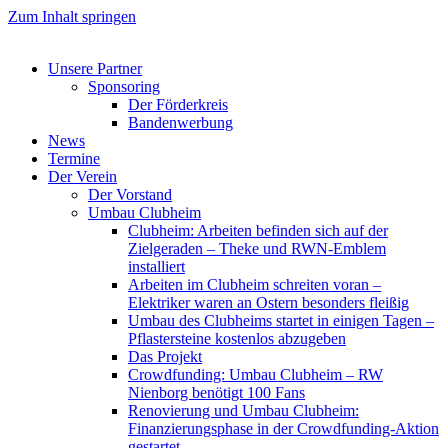
Zum Inhalt springen
Unsere Partner
Sponsoring
Der Förderkreis
Bandenwerbung
News
Termine
Der Verein
Der Vorstand
Umbau Clubheim
Clubheim: Arbeiten befinden sich auf der
Zielgeraden – Theke und RWN-Emblem
installiert
Arbeiten im Clubheim schreiten voran –
Elektriker waren an Ostern besonders fleißig
Umbau des Clubheims startet in einigen Tagen –
Pflastersteine kostenlos abzugeben
Das Projekt
Crowdfunding: Umbau Clubheim – RW
Nienborg benötigt 100 Fans
Renovierung und Umbau Clubheim:
Finanzierungsphase in der Crowdfunding-Aktion
gestartet