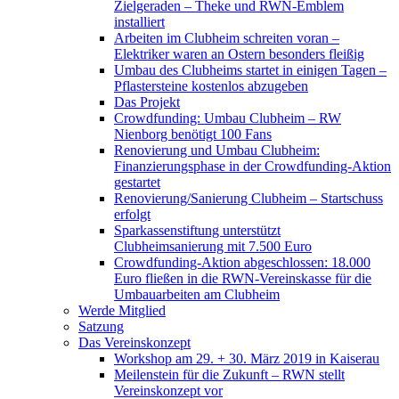
Zielgeraden – Theke und RWN-Emblem
installiert
Arbeiten im Clubheim schreiten voran –
Elektriker waren an Ostern besonders fleißig
Umbau des Clubheims startet in einigen Tagen –
Pflastersteine kostenlos abzugeben
Das Projekt
Crowdfunding: Umbau Clubheim – RW
Nienborg benötigt 100 Fans
Renovierung und Umbau Clubheim:
Finanzierungsphase in der Crowdfunding-Aktion
gestartet
Renovierung/Sanierung Clubheim – Startschuss
erfolgt
Sparkassenstiftung unterstützt
Clubheimsanierung mit 7.500 Euro
Crowdfunding-Aktion abgeschlossen: 18.000
Euro fließen in die RWN-Vereinskasse für die
Umbauarbeiten am Clubheim
Werde Mitglied
Satzung
Das Vereinskonzept
Workshop am 29. + 30. März 2019 in Kaiserau
Meilenstein für die Zukunft – RWN stellt
Vereinskonzept vor