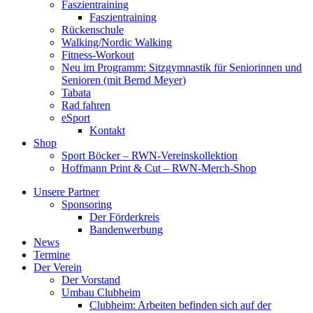
Faszientraining
Faszientraining
Rückenschule
Walking/Nordic Walking
Fitness-Workout
Neu im Programm: Sitzgymnastik für Seniorinnen und
Senioren (mit Bernd Meyer)
Tabata
Rad fahren
eSport
Kontakt
Shop
Sport Böcker – RWN-Vereinskollektion
Hoffmann Print & Cut – RWN-Merch-Shop
Unsere Partner
Sponsoring
Der Förderkreis
Bandenwerbung
News
Termine
Der Verein
Der Vorstand
Umbau Clubheim
Clubheim: Arbeiten befinden sich auf der