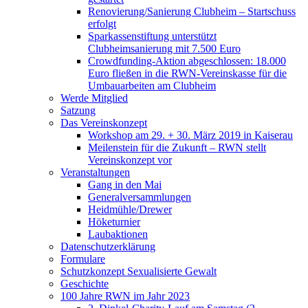
Renovierung/Sanierung Clubheim – Startschuss
erfolgt
Sparkassenstiftung unterstützt
Clubheimsanierung mit 7.500 Euro
Crowdfunding-Aktion abgeschlossen: 18.000
Euro fließen in die RWN-Vereinskasse für die
Umbauarbeiten am Clubheim
Werde Mitglied
Satzung
Das Vereinskonzept
Workshop am 29. + 30. März 2019 in Kaiserau
Meilenstein für die Zukunft – RWN stellt
Vereinskonzept vor
Veranstaltungen
Gang in den Mai
Generalversammlungen
Heidmühle/Drewer
Höketurnier
Laubaktionen
Datenschutzerklärung
Formulare
Schutzkonzept Sexualisierte Gewalt
Geschichte
100 Jahre RWN im Jahr 2023