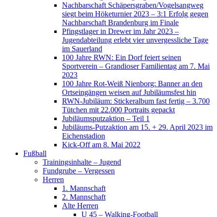
Nachbarschaft Schäpersgraben/Vogelsangweg
siegt beim Höketurnier 2023 – 3:1 Erfolg gegen
Nachbarschaft Brandenburg im Finale
Pfingstlager in Drewer im Jahr 2023 –
Jugendabteilung erlebt vier unvergessliche Tage
im Sauerland
100 Jahre RWN: Ein Dorf feiert seinen
Sportverein – Grandioser Familientag am 7. Mai
2023
100 Jahre Rot-Weiß Nienborg: Banner an den
Ortseingängen weisen auf Jubiläumsfest hin
RWN-Jubiläum: Stickeralbum fast fertig – 3.700
Tütchen mit 22.000 Portraits gepackt
Jubiläumsputzaktion – Teil 1
Jubiläums-Putzaktion am 15. + 29. April 2023 im
Eichenstadion
Kick-Off am 8. Mai 2022
Fußball
Trainingsinhalte – Jugend
Fundgrube – Vergessen
Herren
1. Mannschaft
2. Mannschaft
Alte Herren
U 45 – Walking-Football