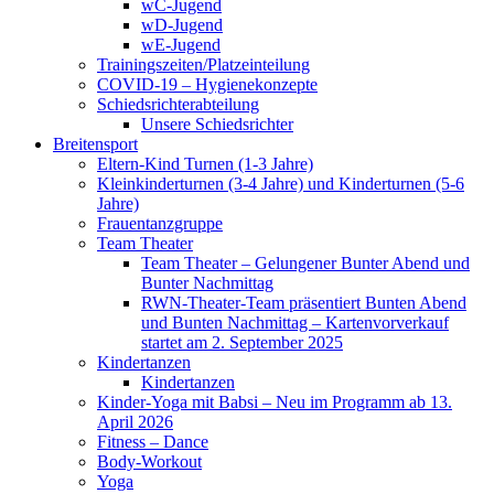
wC-Jugend
wD-Jugend
wE-Jugend
Trainingszeiten/Platzeinteilung
COVID-19 – Hygienekonzepte
Schiedsrichterabteilung
Unsere Schiedsrichter
Breitensport
Eltern-Kind Turnen (1-3 Jahre)
Kleinkinderturnen (3-4 Jahre) und Kinderturnen (5-6
Jahre)
Frauentanzgruppe
Team Theater
Team Theater – Gelungener Bunter Abend und
Bunter Nachmittag
RWN-Theater-Team präsentiert Bunten Abend
und Bunten Nachmittag – Kartenvorverkauf
startet am 2. September 2025
Kindertanzen
Kindertanzen
Kinder-Yoga mit Babsi – Neu im Programm ab 13.
April 2026
Fitness – Dance
Body-Workout
Yoga