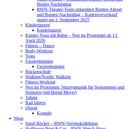
Bunter Nachmittag
RWN-Theater-Team präsentiert Bunten Abend
und Bunten Nachmittag – Kartenvorverkauf
startet am 2. September 2025
Kindertanzen
Kindertanzen
Kinder-Yoga mit Babsi – Neu im Programm ab 13.
April 2026
Fitness – Dance
Body-Workout
Yoga
Faszientraining
Faszientraining
Rückenschule
Walking/Nordic Walking
Fitness-Workout
Neu im Programm: Sitzgymnastik für Seniorinnen und
Senioren (mit Bernd Meyer)
Tabata
Rad fahren
eSport
Kontakt
Shop
Sport Böcker – RWN-Vereinskollektion
Hoffmann Print & Cut – RWN-Merch-Shop