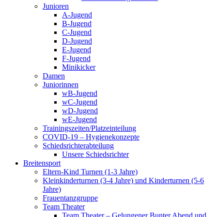
Junioren
A-Jugend
B-Jugend
C-Jugend
D-Jugend
E-Jugend
F-Jugend
Minikicker
Damen
Juniorinnen
wB-Jugend
wC-Jugend
wD-Jugend
wE-Jugend
Trainingszeiten/Platzeinteilung
COVID-19 – Hygienekonzepte
Schiedsrichterabteilung
Unsere Schiedsrichter
Breitensport
Eltern-Kind Turnen (1-3 Jahre)
Kleinkinderturnen (3-4 Jahre) und Kinderturnen (5-6
Jahre)
Frauentanzgruppe
Team Theater
Team Theater – Gelungener Bunter Abend und