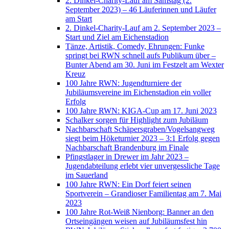
2. Dinkel-Charity-Lauf am Samstag (2.
September 2023) – 46 Läuferinnen und Läufer
am Start
2. Dinkel-Charity-Lauf am 2. September 2023 –
Start und Ziel am Eichenstadion
Tänze, Artistik, Comedy, Ehrungen: Funke
springt bei RWN schnell aufs Publikum über –
Bunter Abend am 30. Juni im Festzelt am Wexter
Kreuz
100 Jahre RWN: Jugendturniere der
Jubiläumsvereine im Eichenstadion ein voller
Erfolg
100 Jahre RWN: KIGA-Cup am 17. Juni 2023
Schalker sorgen für Highlight zum Jubiläum
Nachbarschaft Schäpersgraben/Vogelsangweg
siegt beim Höketurnier 2023 – 3:1 Erfolg gegen
Nachbarschaft Brandenburg im Finale
Pfingstlager in Drewer im Jahr 2023 –
Jugendabteilung erlebt vier unvergessliche Tage
im Sauerland
100 Jahre RWN: Ein Dorf feiert seinen
Sportverein – Grandioser Familientag am 7. Mai
2023
100 Jahre Rot-Weiß Nienborg: Banner an den
Ortseingängen weisen auf Jubiläumsfest hin