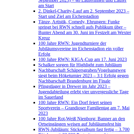
September 2023) – 46 Läuferinnen und Läufer
am Start
2. Dinkel-Charity-Lauf am 2. September 2023 –
Start und Ziel am Eichenstadion
Tänze, Artistik, Comedy, Ehrungen: Funke
springt bei RWN schnell aufs Publikum über –
Bunter Abend am 30. Juni im Festzelt am Wexter
Kreuz
100 Jahre RWN: Jugendturniere der
Jubiläumsvereine im Eichenstadion ein voller
Erfolg
100 Jahre RWN: KIGA-Cup am 17. Juni 2023
Schalker sorgen für Highlight zum Jubiläum
Nachbarschaft Schäpersgraben/Vogelsangweg
siegt beim Höketurnier 2023 – 3:1 Erfolg gegen
Nachbarschaft Brandenburg im Finale
Pfingstlager in Drewer im Jahr 2023 –
Jugendabteilung erlebt vier unvergessliche Tage
im Sauerland
100 Jahre RWN: Ein Dorf feiert seinen
Sportverein – Grandioser Familientag am 7. Mai
2023
100 Jahre Rot-Weiß Nienborg: Banner an den
Ortseingängen weisen auf Jubiläumsfest hin
RWN-Jubiläum: Stickeralbum fast fertig – 3.700