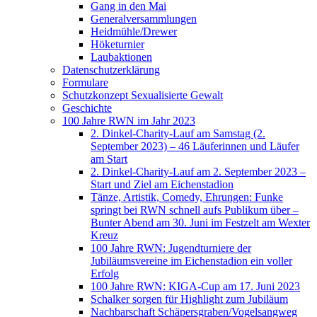
Gang in den Mai
Generalversammlungen
Heidmühle/Drewer
Höketurnier
Laubaktionen
Datenschutzerklärung
Formulare
Schutzkonzept Sexualisierte Gewalt
Geschichte
100 Jahre RWN im Jahr 2023
2. Dinkel-Charity-Lauf am Samstag (2.
September 2023) – 46 Läuferinnen und Läufer
am Start
2. Dinkel-Charity-Lauf am 2. September 2023 –
Start und Ziel am Eichenstadion
Tänze, Artistik, Comedy, Ehrungen: Funke
springt bei RWN schnell aufs Publikum über –
Bunter Abend am 30. Juni im Festzelt am Wexter
Kreuz
100 Jahre RWN: Jugendturniere der
Jubiläumsvereine im Eichenstadion ein voller
Erfolg
100 Jahre RWN: KIGA-Cup am 17. Juni 2023
Schalker sorgen für Highlight zum Jubiläum
Nachbarschaft Schäpersgraben/Vogelsangweg