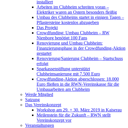
installiert
Arbeiten im Clubheim schreiten voran –
Elektriker waren an Ostern besonders fleißig
Umbau des Clubheims startet in einigen Tagen –
Pflastersteine kostenlos abzugeben
Das Projekt
Crowdfunding: Umbau Clubheim – RW
Nienborg benötigt 100 Fans
Renovierung und Umbau Clubheim:
Finanzierungsphase in der Crowdfunding-Aktion
gestartet
Renovierung/Sanierung Clubheim – Startschuss
erfolgt
Sparkassenstiftung unterstützt
Clubheimsanierung mit 7.500 Euro
Crowdfunding-Aktion abgeschlossen: 18.000
Euro fließen in die RWN-Vereinskasse für die
Umbauarbeiten am Clubheim
Werde Mitglied
Satzung
Das Vereinskonzept
Workshop am 29. + 30. März 2019 in Kaiserau
Meilenstein für die Zukunft – RWN stellt
Vereinskonzept vor
Veranstaltungen