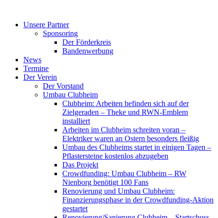
Zum
Inhalt
Unsere Partner
springen
Sponsoring
Der Förderkreis
Bandenwerbung
News
Termine
Der Verein
Der Vorstand
Umbau Clubheim
Clubheim: Arbeiten befinden sich auf der
Zielgeraden – Theke und RWN-Emblem
installiert
Arbeiten im Clubheim schreiten voran –
Elektriker waren an Ostern besonders fleißig
Umbau des Clubheims startet in einigen Tagen –
Pflastersteine kostenlos abzugeben
Das Projekt
Crowdfunding: Umbau Clubheim – RW
Nienborg benötigt 100 Fans
Renovierung und Umbau Clubheim:
Finanzierungsphase in der Crowdfunding-Aktion
gestartet
Renovierung/Sanierung Clubheim – Startschuss