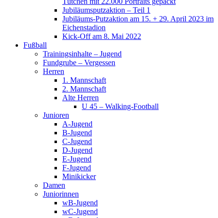
Tütchen mit 22.000 Portraits gepackt
Jubiläumsputzaktion – Teil 1
Jubiläums-Putzaktion am 15. + 29. April 2023 im
Eichenstadion
Kick-Off am 8. Mai 2022
Fußball
Trainingsinhalte – Jugend
Fundgrube – Vergessen
Herren
1. Mannschaft
2. Mannschaft
Alte Herren
U 45 – Walking-Football
Junioren
A-Jugend
B-Jugend
C-Jugend
D-Jugend
E-Jugend
F-Jugend
Minikicker
Damen
Juniorinnen
wB-Jugend
wC-Jugend