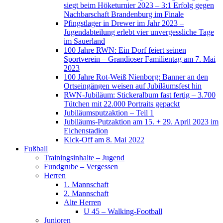
siegt beim Höketurnier 2023 – 3:1 Erfolg gegen
Nachbarschaft Brandenburg im Finale
Pfingstlager in Drewer im Jahr 2023 –
Jugendabteilung erlebt vier unvergessliche Tage
im Sauerland
100 Jahre RWN: Ein Dorf feiert seinen
Sportverein – Grandioser Familientag am 7. Mai
2023
100 Jahre Rot-Weiß Nienborg: Banner an den
Ortseingängen weisen auf Jubiläumsfest hin
RWN-Jubiläum: Stickeralbum fast fertig – 3.700
Tütchen mit 22.000 Portraits gepackt
Jubiläumsputzaktion – Teil 1
Jubiläums-Putzaktion am 15. + 29. April 2023 im
Eichenstadion
Kick-Off am 8. Mai 2022
Fußball
Trainingsinhalte – Jugend
Fundgrube – Vergessen
Herren
1. Mannschaft
2. Mannschaft
Alte Herren
U 45 – Walking-Football
Junioren