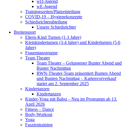
wD-Jugend
wE-Jugend
Trainingszeiten/Platzeinteilung
COVID-19 – Hygienekonzepte
Schiedsrichterabteilung
Unsere Schiedsrichter
Breitensport
Eltern-Kind Turnen (1-3 Jahre)
Kleinkinderturnen (3-4 Jahre) und Kinderturnen (5-6
Jahre)
Frauentanzgruppe
Team Theater
Team Theater – Gelungener Bunter Abend und
Bunter Nachmittag
RWN-Theater-Team präsentiert Bunten Abend
und Bunten Nachmittag – Kartenvorverkauf
startet am 2. September 2025
Kindertanzen
Kindertanzen
Kinder-Yoga mit Babsi – Neu im Programm ab 13.
April 2026
Fitness – Dance
Body-Workout
Yoga
Faszientraining