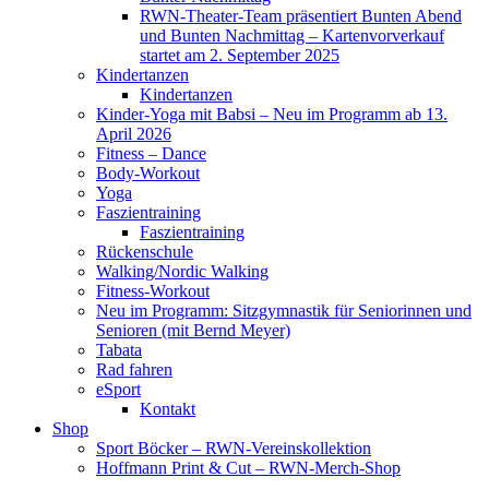
RWN-Theater-Team präsentiert Bunten Abend
und Bunten Nachmittag – Kartenvorverkauf
startet am 2. September 2025
Kindertanzen
Kindertanzen
Kinder-Yoga mit Babsi – Neu im Programm ab 13.
April 2026
Fitness – Dance
Body-Workout
Yoga
Faszientraining
Faszientraining
Rückenschule
Walking/Nordic Walking
Fitness-Workout
Neu im Programm: Sitzgymnastik für Seniorinnen und
Senioren (mit Bernd Meyer)
Tabata
Rad fahren
eSport
Kontakt
Shop
Sport Böcker – RWN-Vereinskollektion
Hoffmann Print & Cut – RWN-Merch-Shop