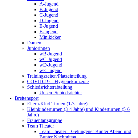
A-Jugend
B-Jugend
C-Jugend
D-Jugend
E-Jugend
F-Jugend
Minikicker
Damen
Juniorinnen
wB-Jugend
wC-Jugend
wD-Jugend
wE-Jugend
Trainingszeiten/Platzeinteilung
COVID-19 – Hygienekonzepte
Schiedsrichterabteilung
Unsere Schiedsrichter
Breitensport
Eltern-Kind Turnen (1-3 Jahre)
Kleinkinderturnen (3-4 Jahre) und Kinderturnen (5-6
Jahre)
Frauentanzgruppe
Team Theater
Team Theater – Gelungener Bunter Abend und
Bunter Nachmittag