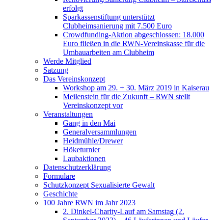
erfolgt
Sparkassenstiftung unterstützt
Clubheimsanierung mit 7.500 Euro
Crowdfunding-Aktion abgeschlossen: 18.000
Euro fließen in die RWN-Vereinskasse für die
Umbauarbeiten am Clubheim
Werde Mitglied
Satzung
Das Vereinskonzept
Workshop am 29. + 30. März 2019 in Kaiserau
Meilenstein für die Zukunft – RWN stellt
Vereinskonzept vor
Veranstaltungen
Gang in den Mai
Generalversammlungen
Heidmühle/Drewer
Höketurnier
Laubaktionen
Datenschutzerklärung
Formulare
Schutzkonzept Sexualisierte Gewalt
Geschichte
100 Jahre RWN im Jahr 2023
2. Dinkel-Charity-Lauf am Samstag (2.