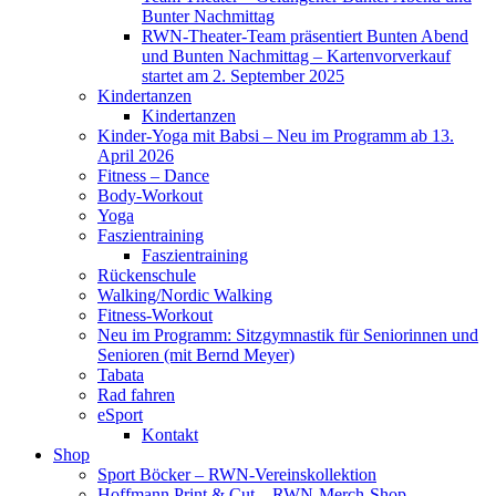
Bunter Nachmittag
RWN-Theater-Team präsentiert Bunten Abend
und Bunten Nachmittag – Kartenvorverkauf
startet am 2. September 2025
Kindertanzen
Kindertanzen
Kinder-Yoga mit Babsi – Neu im Programm ab 13.
April 2026
Fitness – Dance
Body-Workout
Yoga
Faszientraining
Faszientraining
Rückenschule
Walking/Nordic Walking
Fitness-Workout
Neu im Programm: Sitzgymnastik für Seniorinnen und
Senioren (mit Bernd Meyer)
Tabata
Rad fahren
eSport
Kontakt
Shop
Sport Böcker – RWN-Vereinskollektion
Hoffmann Print & Cut – RWN-Merch-Shop