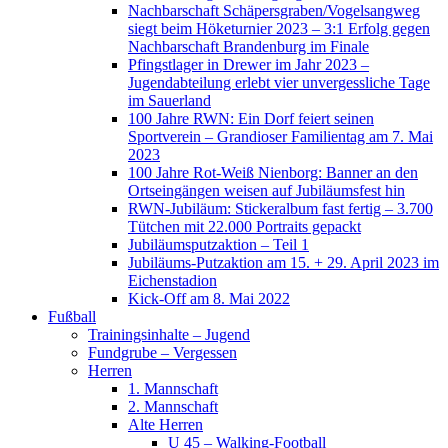
Nachbarschaft Schäpersgraben/Vogelsangweg
siegt beim Höketurnier 2023 – 3:1 Erfolg gegen
Nachbarschaft Brandenburg im Finale
Pfingstlager in Drewer im Jahr 2023 –
Jugendabteilung erlebt vier unvergessliche Tage
im Sauerland
100 Jahre RWN: Ein Dorf feiert seinen
Sportverein – Grandioser Familientag am 7. Mai
2023
100 Jahre Rot-Weiß Nienborg: Banner an den
Ortseingängen weisen auf Jubiläumsfest hin
RWN-Jubiläum: Stickeralbum fast fertig – 3.700
Tütchen mit 22.000 Portraits gepackt
Jubiläumsputzaktion – Teil 1
Jubiläums-Putzaktion am 15. + 29. April 2023 im
Eichenstadion
Kick-Off am 8. Mai 2022
Fußball
Trainingsinhalte – Jugend
Fundgrube – Vergessen
Herren
1. Mannschaft
2. Mannschaft
Alte Herren
U 45 – Walking-Football