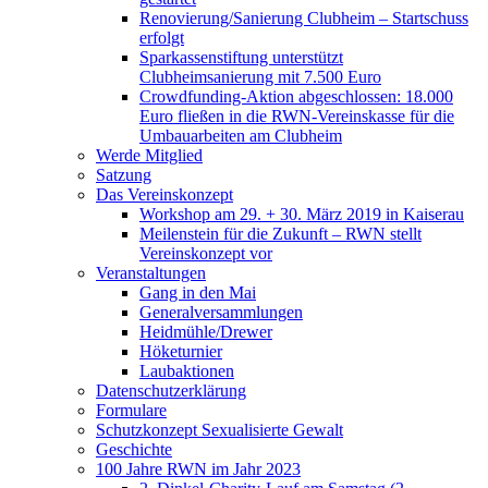
Renovierung/Sanierung Clubheim – Startschuss
erfolgt
Sparkassenstiftung unterstützt
Clubheimsanierung mit 7.500 Euro
Crowdfunding-Aktion abgeschlossen: 18.000
Euro fließen in die RWN-Vereinskasse für die
Umbauarbeiten am Clubheim
Werde Mitglied
Satzung
Das Vereinskonzept
Workshop am 29. + 30. März 2019 in Kaiserau
Meilenstein für die Zukunft – RWN stellt
Vereinskonzept vor
Veranstaltungen
Gang in den Mai
Generalversammlungen
Heidmühle/Drewer
Höketurnier
Laubaktionen
Datenschutzerklärung
Formulare
Schutzkonzept Sexualisierte Gewalt
Geschichte
100 Jahre RWN im Jahr 2023