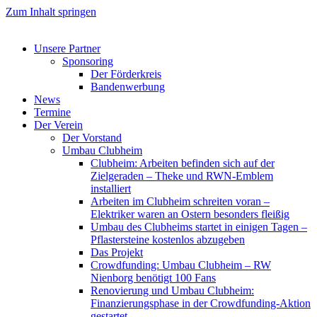
Zum Inhalt springen
Unsere Partner
Sponsoring
Der Förderkreis
Bandenwerbung
News
Termine
Der Verein
Der Vorstand
Umbau Clubheim
Clubheim: Arbeiten befinden sich auf der
Zielgeraden – Theke und RWN-Emblem
installiert
Arbeiten im Clubheim schreiten voran –
Elektriker waren an Ostern besonders fleißig
Umbau des Clubheims startet in einigen Tagen –
Pflastersteine kostenlos abzugeben
Das Projekt
Crowdfunding: Umbau Clubheim – RW
Nienborg benötigt 100 Fans
Renovierung und Umbau Clubheim:
Finanzierungsphase in der Crowdfunding-Aktion
gestartet