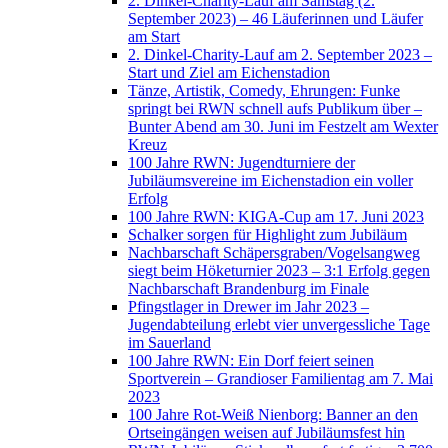
2. Dinkel-Charity-Lauf am Samstag (2.
September 2023) – 46 Läuferinnen und Läufer
am Start
2. Dinkel-Charity-Lauf am 2. September 2023 –
Start und Ziel am Eichenstadion
Tänze, Artistik, Comedy, Ehrungen: Funke
springt bei RWN schnell aufs Publikum über –
Bunter Abend am 30. Juni im Festzelt am Wexter
Kreuz
100 Jahre RWN: Jugendturniere der
Jubiläumsvereine im Eichenstadion ein voller
Erfolg
100 Jahre RWN: KIGA-Cup am 17. Juni 2023
Schalker sorgen für Highlight zum Jubiläum
Nachbarschaft Schäpersgraben/Vogelsangweg
siegt beim Höketurnier 2023 – 3:1 Erfolg gegen
Nachbarschaft Brandenburg im Finale
Pfingstlager in Drewer im Jahr 2023 –
Jugendabteilung erlebt vier unvergessliche Tage
im Sauerland
100 Jahre RWN: Ein Dorf feiert seinen
Sportverein – Grandioser Familientag am 7. Mai
2023
100 Jahre Rot-Weiß Nienborg: Banner an den
Ortseingängen weisen auf Jubiläumsfest hin