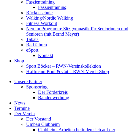
Faszientraining
Faszientraining
Rückenschule
Walking/Nordic Walking
Fitness-Workout
Neu im Programm: Sitzgymnastik für Seniorinnen und
Senioren (mit Bernd Meyer)
Tabata
Rad fahren
eSport
Kontakt
Shop
Sport Böcker – RWN-Vereinskollektion
Hoffmann Print & Cut – RWN-Merch-Shop
Unsere Partner
Sponsoring
Der Förderkreis
Bandenwerbung
News
Termine
Der Verein
Der Vorstand
Umbau Clubheim
Clubheim: Arbeiten befinden sich auf der