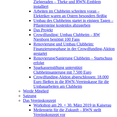
Zielgeraden – Theke und RWN-Emblem
installiert
Arbeiten im Clubheim schreiten voran –
Elektriker waren an Ostern besonders fleißig
Umbau des Clubheims startet in einigen Tagen –
Pflastersteine kostenlos abzugeben
Das Projekt
Crowdfunding: Umbau Clubheim – RW
Nienborg benötigt 100 Fans
Renovierung und Umbau Clubheim:
Finanzierungsphase in der Crowdfunding-Aktion
gestartet
Renovierung/Sanierung Clubheim – Startschuss
erfolgt
Sparkassenstiftung unterstützt
Clubheimsanierung mit 7.500 Euro
Crowdfunding-Aktion abgeschlossen: 18.000
Euro fließen in die RWN-Vereinskasse für die
Umbauarbeiten am Clubheim
Werde Mitglied
Satzung
Das Vereinskonzept
Workshop am 29. + 30. März 2019 in Kaiserau
Meilenstein für die Zukunft – RWN stellt
Vereinskonzept vor