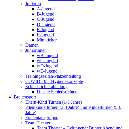
Junioren
A-Jugend
B-Jugend
C-Jugend
D-Jugend
E-Jugend
F-Jugend
Minikicker
Damen
Juniorinnen
wB-Jugend
wC-Jugend
wD-Jugend
wE-Jugend
Trainingszeiten/Platzeinteilung
COVID-19 – Hygienekonzepte
Schiedsrichterabteilung
Unsere Schiedsrichter
Breitensport
Eltern-Kind Turnen (1-3 Jahre)
Kleinkinderturnen (3-4 Jahre) und Kinderturnen (5-6
Jahre)
Frauentanzgruppe
Team Theater
Team Theater – Gelungener Bunter Abend und