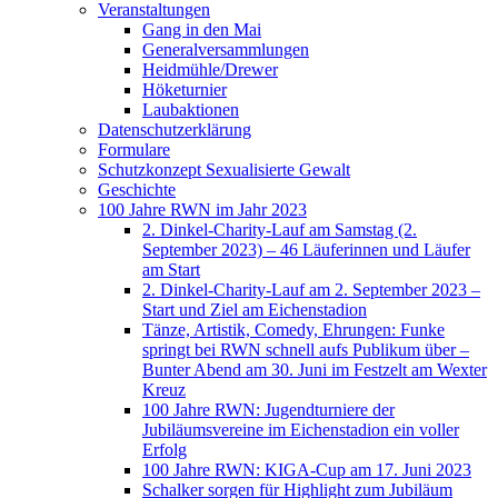
Veranstaltungen
Gang in den Mai
Generalversammlungen
Heidmühle/Drewer
Höketurnier
Laubaktionen
Datenschutzerklärung
Formulare
Schutzkonzept Sexualisierte Gewalt
Geschichte
100 Jahre RWN im Jahr 2023
2. Dinkel-Charity-Lauf am Samstag (2.
September 2023) – 46 Läuferinnen und Läufer
am Start
2. Dinkel-Charity-Lauf am 2. September 2023 –
Start und Ziel am Eichenstadion
Tänze, Artistik, Comedy, Ehrungen: Funke
springt bei RWN schnell aufs Publikum über –
Bunter Abend am 30. Juni im Festzelt am Wexter
Kreuz
100 Jahre RWN: Jugendturniere der
Jubiläumsvereine im Eichenstadion ein voller
Erfolg
100 Jahre RWN: KIGA-Cup am 17. Juni 2023
Schalker sorgen für Highlight zum Jubiläum