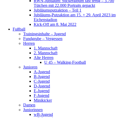
RWN-Jubiläum: Stickeralbum fast fertig – 3.700
Tütchen mit 22.000 Portraits gepackt
Jubiläumsputzaktion – Teil 1
Jubiläums-Putzaktion am 15. + 29. April 2023 im
Eichenstadion
Kick-Off am 8. Mai 2022
Fußball
Trainingsinhalte – Jugend
Fundgrube – Vergessen
Herren
1. Mannschaft
2. Mannschaft
Alte Herren
U 45 – Walking-Football
Junioren
A-Jugend
B-Jugend
C-Jugend
D-Jugend
E-Jugend
F-Jugend
Minikicker
Damen
Juniorinnen
wB-Jugend