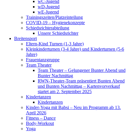
wC-Jugend
wD-Jugend
wE-Jugend
Trainingszeiten/Platzeinteilung
COVID-19 – Hygienekonzepte
Schiedsrichterabteilung
Unsere Schiedsrichter
Breitensport
Eltern-Kind Turnen (1-3 Jahre)
Kleinkinderturnen (3-4 Jahre) und Kinderturnen (5-6
Jahre)
Frauentanzgruppe
Team Theater
Team Theater – Gelungener Bunter Abend und
Bunter Nachmittag
RWN-Theater-Team präsentiert Bunten Abend
und Bunten Nachmittag – Kartenvorverkauf
startet am 2. September 2025
Kindertanzen
Kindertanzen
Kinder-Yoga mit Babsi – Neu im Programm ab 13.
April 2026
Fitness – Dance
Body-Workout
Yoga